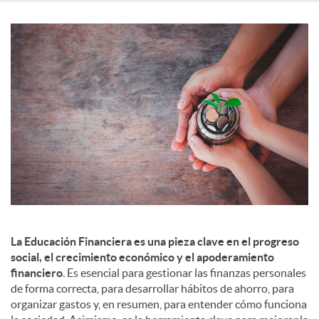
c
o
n
t
e
La Educación Financiera es una pieza clave en el progreso
social, el crecimiento económico y el apoderamiento
n
financiero
.
Es esencial para gestionar las finanzas personales
de forma correcta, para desarrollar hábitos de ahorro, para
i
organizar gastos y, en resumen, para entender cómo funciona