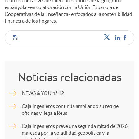
centros educatives de diferentes puntos de la geografía
espanyola –en colaboración con la Unión Española de
Cooperativas de la Enseñanza- enfocados a la sostenibilidad
financera de los hogares.
C
o
Noticias relacionadas
m
NEWS & YOU n.º 12
p
Caja Ingenieros continúa ampliando su red de
oficinas y llega a Reus
a
Caja Ingenieros prevé una segunda mitad de 2026
marcada por la volatilidad geopolítica y la