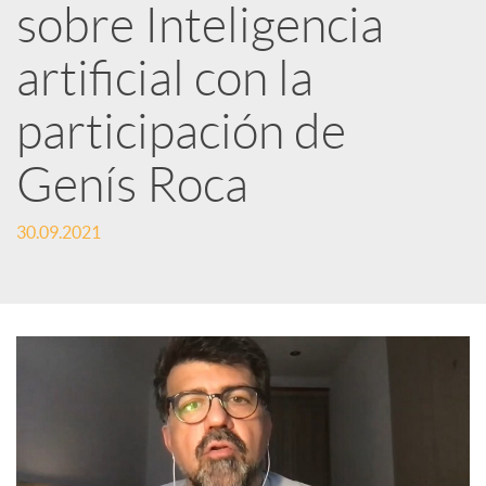
sobre Inteligencia
d
artificial con la
e
participación de
Genís Roca
s
30.09.2021
S
o
c
i