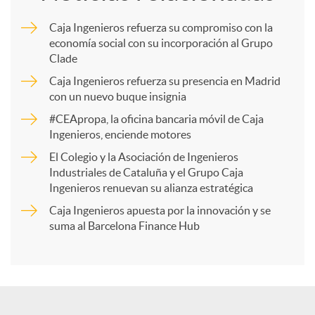
m
Caja Ingenieros refuerza su compromiso con la
economía social con su incorporación al Grupo
p
Clade
Caja Ingenieros refuerza su presencia en Madrid
a
con un nuevo buque insignia
#CEApropa, la oficina bancaria móvil de Caja
Ingenieros, enciende motores
r
El Colegio y la Asociación de Ingenieros
Industriales de Cataluña y el Grupo Caja
t
Ingenieros renuevan su alianza estratégica
Caja Ingenieros apuesta por la innovación y se
i
suma al Barcelona Finance Hub
r