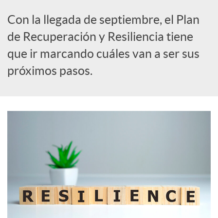
Con la llegada de septiembre, el Plan
s
de Recuperación y Resiliencia tiene
que ir marcando cuáles van a ser sus
S
próximos pasos.
o
c
i
a
l