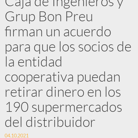
Caja de Ingenieros y
e
Grup Bon Preu
d
firman un acuerdo
e
para que los socios de
la entidad
s
cooperativa puedan
S
retirar dinero en los
o
190 supermercados
del distribuidor
c
04.10.2021