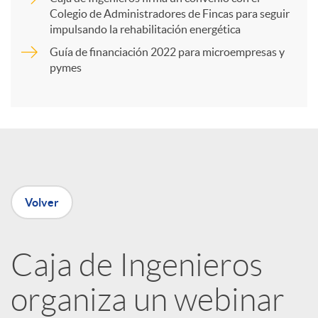
Colegio de Administradores de Fincas para seguir
t
impulsando la rehabilitación energética
Guía de financiación 2022 para microempresas y
i
pymes
r
e
Volver
n
R
Caja de Ingenieros
organiza un webinar
e