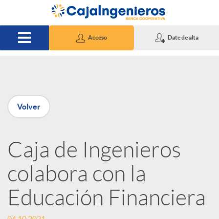
Saltar al contenido principal
Acceso
Date de alta
P
Volver
u
Caja de Ingenieros
b
colabora con la
l
Educación Financiera
i