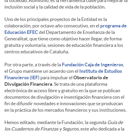
la sociedad. Asimismo, es la herramienta clave para mejorar la
inclusión social y la calidad de vida de la población.
d
Uno de los principales proyectos de la Entidad es la
colaboración, por octavo año consecutivo, en el
programa de
o
Educación EFEC
del Departamento de Enseñanza de la
Generalitat, que tiene como objetivo hacer llegar, de forma
gratuita y voluntaria, sesiones de educación financiera a los
s
centros educativos de Cataluña.
Por otra parte, a través de la
Fundación Caja de Ingenieros
,
el Grupo mantiene un acuerdo con el
Instituto de Estudios
Financieros (IEF)
para impulsar el
Observatorio de
Divulgación Financiera
.
Se trata de una plataforma
electrónica de acceso libre y gratuito en la que se publican
documentos de divulgación e investigación financiera con el
fin de difundir novedades e innovaciones que se produzcan
en la práctica de los mercados financieros y sus instituciones.
Hemos editado, mediante la Fundación, la segunda
Guía de
los Cuadernos de Finanzas y Seguros
, este año dedicada a la