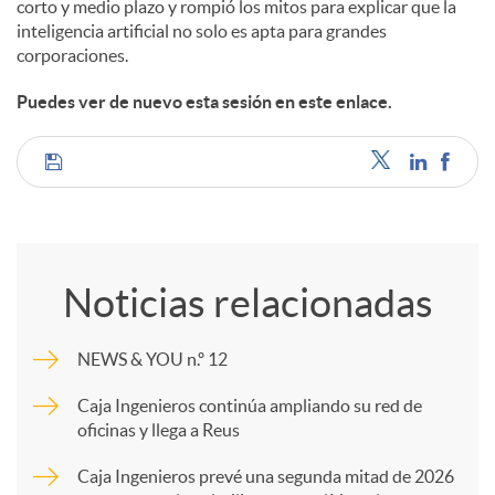
corto y medio plazo y rompió los mitos para explicar que la
inteligencia artificial no solo es apta para grandes
corporaciones.
Puedes ver de nuevo esta sesión en este enlace.
C
o
Noticias relacionadas
m
NEWS & YOU n.º 12
p
Caja Ingenieros continúa ampliando su red de
oficinas y llega a Reus
a
Caja Ingenieros prevé una segunda mitad de 2026