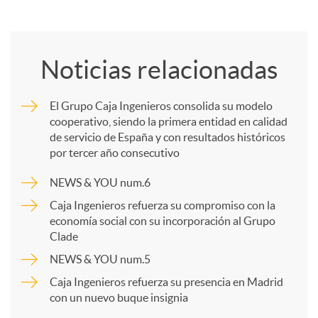
o
Noticias relacionadas
m
El Grupo Caja Ingenieros consolida su modelo
cooperativo, siendo la primera entidad en calidad
p
de servicio de España y con resultados históricos
por tercer año consecutivo
a
NEWS & YOU num.6
Caja Ingenieros refuerza su compromiso con la
r
economía social con su incorporación al Grupo
Clade
NEWS & YOU num.5
t
Caja Ingenieros refuerza su presencia en Madrid
con un nuevo buque insignia
i