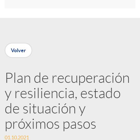
r
e
Volver
n
Plan de recuperación
R
y resiliencia, estado
e
de situación y
d
próximos pasos
e
01.10.2021