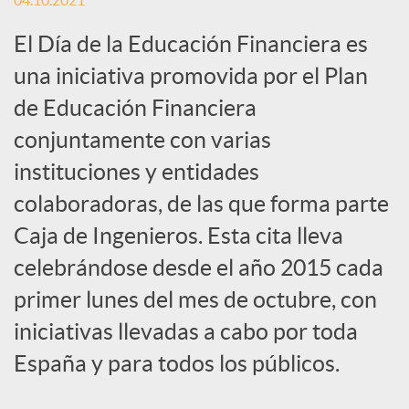
04.10.2021
c
El Día de la Educación Financiera es
una iniciativa promovida por el Plan
a
de Educación Financiera
conjuntamente con varias
d
instituciones y entidades
colaboradoras, de las que forma parte
o
Caja de Ingenieros. Esta cita lleva
celebrándose desde el año 2015 cada
r
primer lunes del mes de octubre, con
iniciativas llevadas a cabo por toda
d
España y para todos los públicos.
e