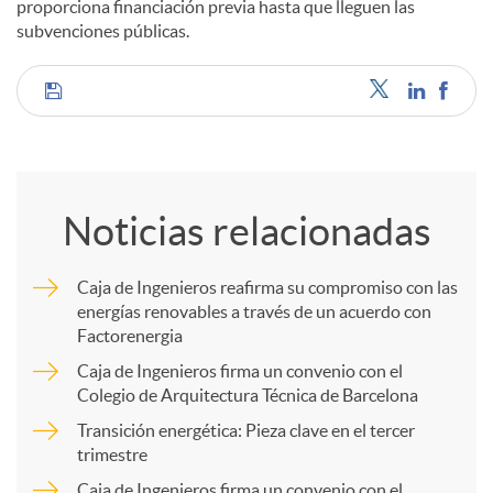
proporciona financiación previa hasta que lleguen las
subvenciones públicas.
C
o
Noticias relacionadas
m
Caja de Ingenieros reafirma su compromiso con las
energías renovables a través de un acuerdo con
p
Factorenergia
Caja de Ingenieros firma un convenio con el
a
Colegio de Arquitectura Técnica de Barcelona
Transición energética: Pieza clave en el tercer
trimestre
r
Caja de Ingenieros firma un convenio con el