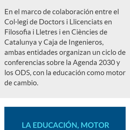
S
En el marco de colaboración entre el
o
Col·legi de Doctors i Llicenciats en
Filosofia i Lletres i en Ciències de
c
Catalunya y Caja de Ingenieros,
ambas entidades organizan un ciclo de
i
conferencias sobre la Agenda 2030 y
los ODS, con la educación como motor
a
de cambio.
l
e