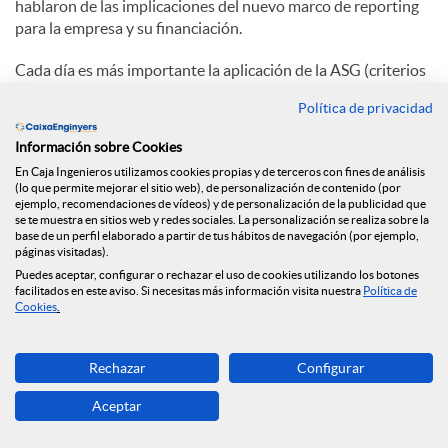
hablaron de las implicaciones del nuevo marco de reporting
para la empresa y su financiación.
Cada día es más importante la aplicación de la ASG (criterios
ambientales, sociales y de gobernanza) en la estrategia de las
Política de privacidad
empresas, y el paquete legislativo sobre financiación
sostenible marca un antes y después en las obligaciones de
Información sobre Cookies
reporting en materia de sostenibilidad.
En Caja Ingenieros utilizamos cookies propias y de terceros con fines de análisis
(lo que permite mejorar el sitio web), de personalización de contenido (por
En la ponencia se explicó el marco regulatorio, el posible
ejemplo, recomendaciones de vídeos) y de personalización de la publicidad que
tratamiento que harán las entidades financieras y las
se te muestra en sitios web y redes sociales. La personalización se realiza sobre la
base de un perfil elaborado a partir de tus hábitos de navegación (por ejemplo,
obligaciones y posibles estrategias que deberían tener en
páginas visitadas).
consideración las empresas.
Puedes aceptar, configurar o rechazar el uso de cookies utilizando los botones
facilitados en este aviso. Si necesitas más información visita nuestra
Política de
Sigue este enlace para volver a ver la sesión:
Cookies
.
https://youtu.be/FZwWJ5nWTgI
Rechazar
Configurar
C
Aceptar