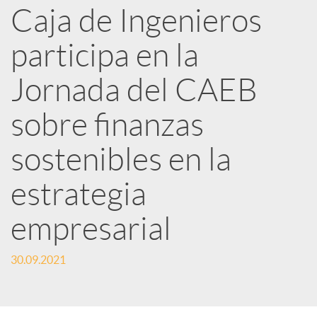
Caja de Ingenieros
e
participa en la
d
Jornada del CAEB
e
sobre finanzas
sostenibles en la
s
estrategia
S
empresarial
o
30.09.2021
c