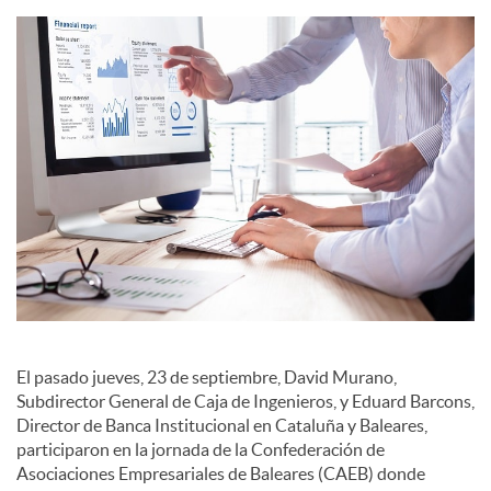
i
a
l
e
s
El pasado jueves, 23 de septiembre, David Murano,
Subdirector General de Caja de Ingenieros, y Eduard Barcons,
Director de Banca Institucional en Cataluña y Baleares,
participaron en la jornada de la Confederación de
Asociaciones Empresariales de Baleares (CAEB) donde