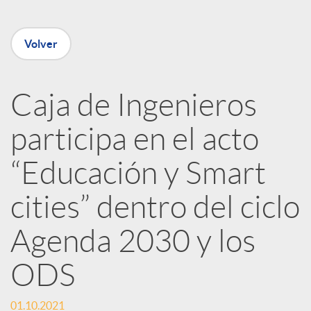
e
Volver
n
R
Caja de Ingenieros
participa en el acto
e
“Educación y Smart
d
cities” dentro del ciclo
e
Agenda 2030 y los
ODS
s
01.10.2021