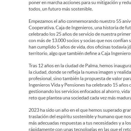
poner en marcha acciones para su mitigación y redu
todos, un futuro más sostenible.
n
Empezamos el año conmemorando nuestro 55 anivers
Cooperativa. Caja de Ingenieros, una historia de f
i
celebrado los 25 años de servicio de nuestra primer
con más de 13.000 socios y socias que nos confían 
han cumplido 5 años de vida, dos oficinas todavía 
d
territorio, algo que también define a Caja Ingeniero
Tras 12 años en la ciudad de Palma, hemos inaugura
o
la ciudad, donde se refleja la nueva imagen y reali
profesional, sino también la propuesta de valor para 
s
Ingenieros Vida y Pensiones ha celebrado 15 años de 
gestionando los servicios enfocados al ahorro, vida
reto que plantea una sociedad cada vez más madura
2023 ha sido un año en el que hemos superado gran
traslación del espíritu sostenible y humano que no
más adecuadas respuestas a tus necesidades y a lo
rápidamente con unas tecnologías en las que el ret