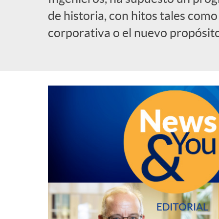
de historia, con hitos tales com
l
corporativa o el nuevo propósit
i
c
a
d
o
r