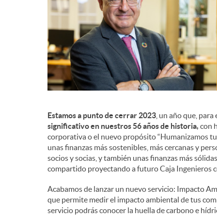
d
e
c
o
Estamos a punto de cerrar 2023
, un año que, para 
significativo en nuestros 56 años de historia,
con h
corporativa o el nuevo propósito “Humanizamos tus
n
unas finanzas más sostenibles, más cercanas y perso
socios y socias, y también unas finanzas más sólidas
compartido proyectando a futuro Caja Ingenieros c
t
Acabamos de lanzar un nuevo servicio: Impacto Amb
que permite medir el impacto ambiental de tus com
e
servicio podrás conocer la huella de carbono e hídr