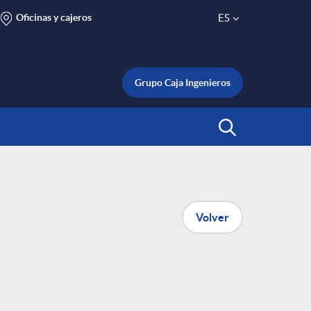
Oficinas y cajeros
ES
S
e
Grupo Caja Ingenieros
l
Abrir Buscar
e
c
Volver
t