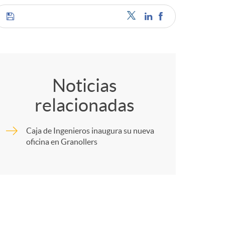
C
o
Noticias
relacionadas
m
Caja de Ingenieros inaugura su nueva
p
oficina en Granollers
a
r