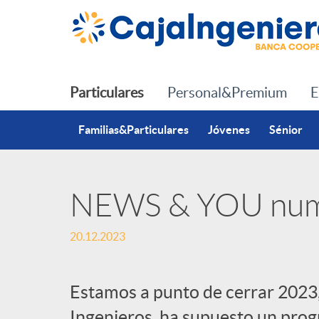
Saltar al contenido principal
Particulares
Personal&Premium
E
Familias&Particulares
Jóvenes
Sénior
NEWS & YOU nu
P
20.12.2023
u
Estamos a punto de cerrar 2023,
b
Ingenieros, ha supuesto un progr