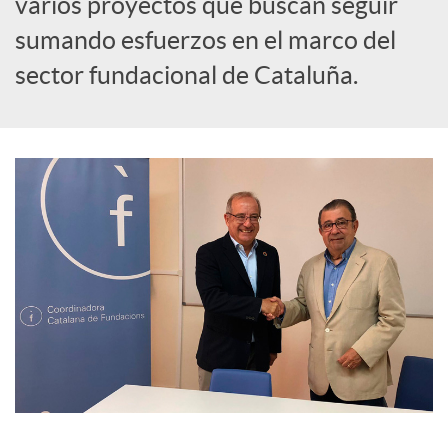
varios proyectos que buscan seguir
sumando esfuerzos en el marco del
i
sector fundacional de Cataluña.
a
l
e
s