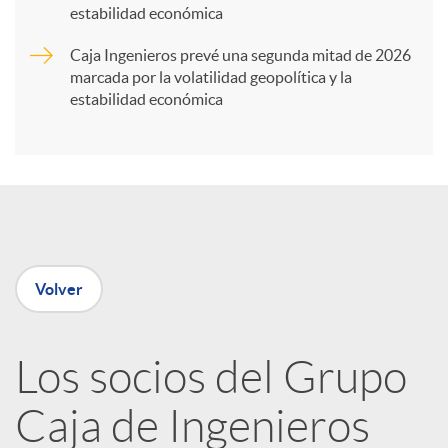
t
estabilidad económica
Caja Ingenieros prevé una segunda mitad de 2026
i
marcada por la volatilidad geopolítica y la
estabilidad económica
r
e
n
Volver
R
Los socios del Grupo
e
Caja de Ingenieros