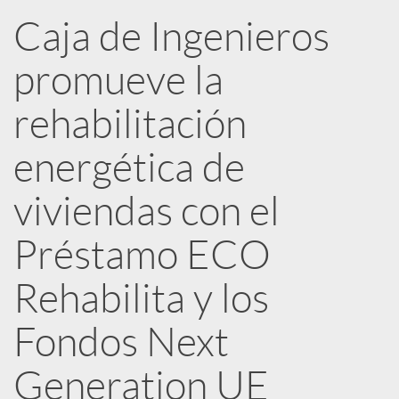
n
Caja de Ingenieros
R
promueve la
e
rehabilitación
energética de
d
viviendas con el
e
Préstamo ECO
s
Rehabilita y los
Fondos Next
S
Generation UE