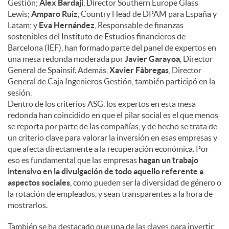
Gestión;
Alex Bardaji
, Director Southern Europe Glass
Lewis;
Amparo Ruiz
, Country Head de DPAM para España y
Latam; y
Eva Hernández
, Responsable de finanzas
sostenibles del Instituto de Estudios financieros de
Barcelona (IEF), han formado parte del panel de expertos en
una mesa redonda moderada por
Javier Garayoa
, Director
General de Spainsif. Además,
Xavier Fàbregas
, Director
General de Caja Ingenieros Gestión, también participó en la
sesión.
Dentro de los criterios ASG, los expertos en esta mesa
redonda han coincidido en que el pilar social es el que menos
se reporta por parte de las compañías, y de hecho se trata de
un criterio clave para valorar la inversión en esas empresas y
que afecta directamente a la recuperación económica. Por
eso es fundamental que las empresas
hagan un trabajo
intensivo en la divulgación de todo aquello referente a
aspectos sociales
, como pueden ser la diversidad de género o
la rotación de empleados, y sean transparentes a la hora de
mostrarlos.
También se ha destacado que una de las claves para invertir