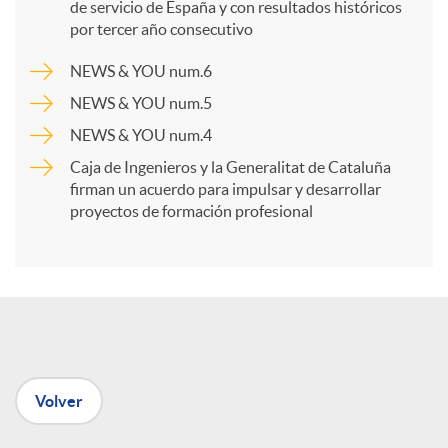
p
de servicio de España y con resultados históricos
por tercer año consecutivo
a
NEWS & YOU num.6
NEWS & YOU num.5
r
NEWS & YOU num.4
Caja de Ingenieros y la Generalitat de Cataluña
t
firman un acuerdo para impulsar y desarrollar
proyectos de formación profesional
i
r
e
Volver