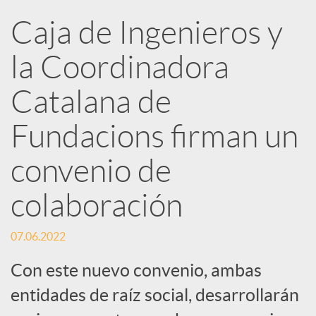
Caja de Ingenieros y
e
la Coordinadora
d
Catalana de
e
Fundacions firman un
convenio de
s
colaboración
S
07.06.2022
o
Con este nuevo convenio, ambas
entidades de raíz social, desarrollarán
c