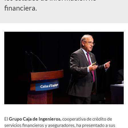
a
financiera.
l
e
s
El
Grupo Caja de Ingenieros,
cooperativa de crédito de
servicios financieros y aseguradores, ha presentado a sus