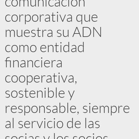
comunicación
corporativa que
c
muestra su ADN
a
como entidad
d
financiera
o
cooperativa,
sostenible y
r
responsable, siempre
d
al servicio de las
e
socias y los socios