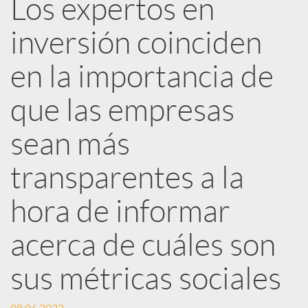
Los expertos en
e
inversión coinciden
d
en la importancia de
e
que las empresas
sean más
s
transparentes a la
S
hora de informar
o
acerca de cuáles son
sus métricas sociales
c