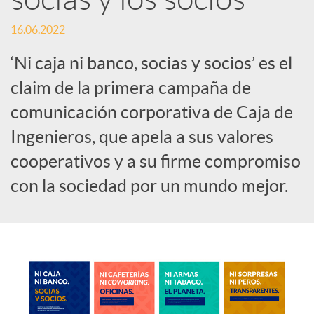
c
16.06.2022
‘Ni caja ni banco, socias y socios’ es el
o
claim de la primera campaña de
comunicación corporativa de Caja de
n
Ingenieros, que apela a sus valores
cooperativos y a su firme compromiso
t
con la sociedad por un mundo mejor.
e
n
i