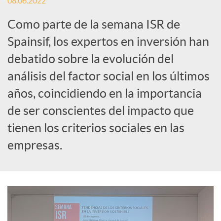
08.06.2022
i
Como parte de la semana ISR de
a
Spainsif, los expertos en inversión han
debatido sobre la evolución del
l
análisis del factor social en los últimos
años, coincidiendo en la importancia
e
de ser conscientes del impacto que
tienen los criterios sociales en las
s
empresas.