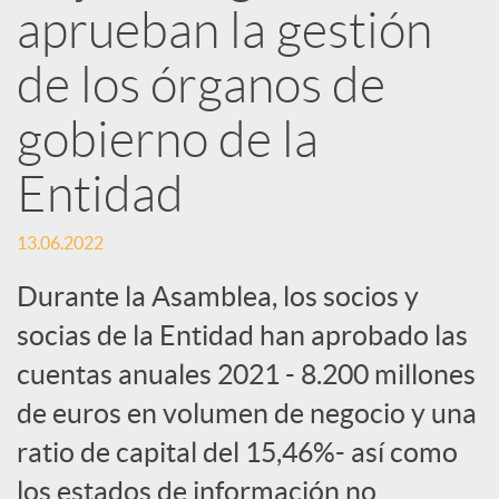
d
aprueban la gestión
e
de los órganos de
gobierno de la
s
Entidad
S
13.06.2022
o
Durante la Asamblea, los socios y
socias de la Entidad han aprobado las
c
cuentas anuales 2021 - 8.200 millones
de euros en volumen de negocio y una
i
ratio de capital del 15,46%- así como
los estados de información no