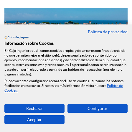
Política de privacidad
Información sobre Cookies
En Caja Ingenieros utilizamos cookies propias y de terceros con fines de análisis
(lo que permite mejorar el sitio web), de personalización de contenido (por
ejemplo, recomendaciones de vídeos) y de personalización de la publicidad que
se te muestra en sitios web y redes sociales. La personalización se realiza sobre la
base de un perfil elaborado a partir de tus hábitos de navegación (por ejemplo,
páginas visitadas).
Puedes aceptar, configurar o rechazar el uso de cookies utilizando los botones
facilitados en este aviso. Si necesitas más información visita nuestra
Política de
Cookies
.
En su apuesta por contribuir en la sostenibilidad y el medio
ambiente, el
Grupo Caja de Ingenieros ha reforzado su
Rechazar
Configurar
cartera de productos con el lanzamiento del nuevo
Préstamo ECO Rehabilita,
que estará disponible para sus
Aceptar
socios y socias, con el objetivo de colaborar en la concesión
de financiación a particulares, empresas y comunidades de