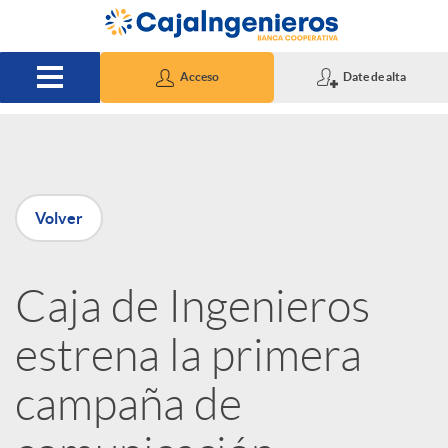
Saltar al contenido principal
Acceso
Date de alta
P
Volver
u
Caja de Ingenieros
b
estrena la primera
l
campaña de
i