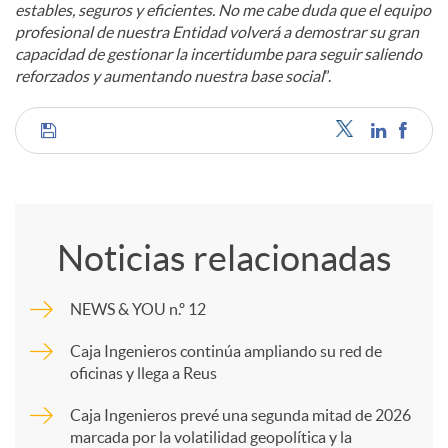
estables, seguros y eficientes. No me cabe duda que el equipo
profesional de nuestra Entidad volverá a demostrar su gran
capacidad de gestionar la incertidumbe para seguir saliendo
reforzados y aumentando nuestra base social
”.
C
o
Noticias relacionadas
m
NEWS & YOU n.º 12
p
Caja Ingenieros continúa ampliando su red de
oficinas y llega a Reus
a
Caja Ingenieros prevé una segunda mitad de 2026
marcada por la volatilidad geopolítica y la