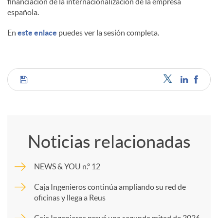
financiación de la internacionalización de la empresa
española.
En
este enlace
puedes ver la sesión completa.
C
o
Noticias relacionadas
m
NEWS & YOU n.º 12
p
Caja Ingenieros continúa ampliando su red de
oficinas y llega a Reus
a
Caja Ingenieros prevé una segunda mitad de 2026