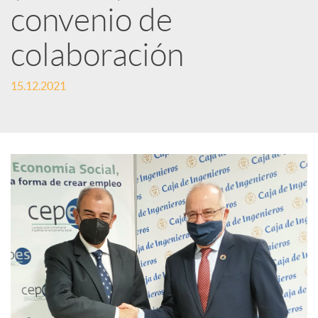
convenio de
S
colaboración
o
15.12.2021
c
i
a
l
e