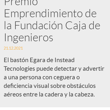
Premio
Emprendimiento de
c
la Fundación Caja de
a
Ingenieros
d
21.12.2021
o
El bastón Egara de Instead
Tecnologies puede detectar y advertir
r
a una persona con ceguera o
deficiencia visual sobre obstáculos
d
aéreos entre la cadera y la cabeza.
e