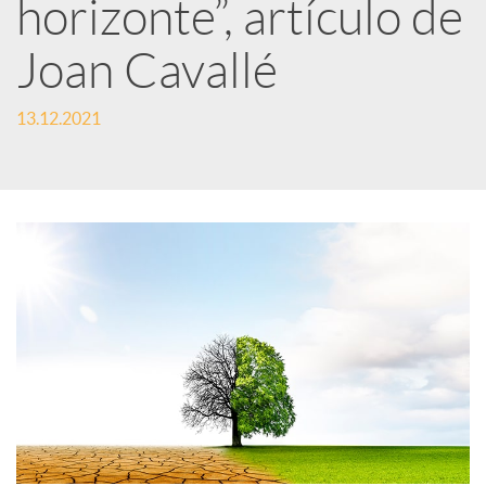
horizonte”, artículo de
d
Joan Cavallé
e
13.12.2021
s
S
o
c
i