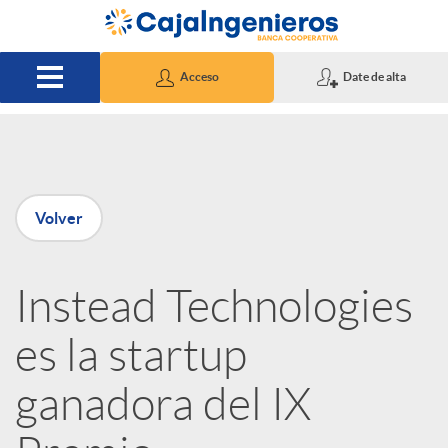
Saltar al contenido principal
Acceso
Date de alta
P
Volver
u
Instead Technologies
b
es la startup
l
ganadora del IX
i