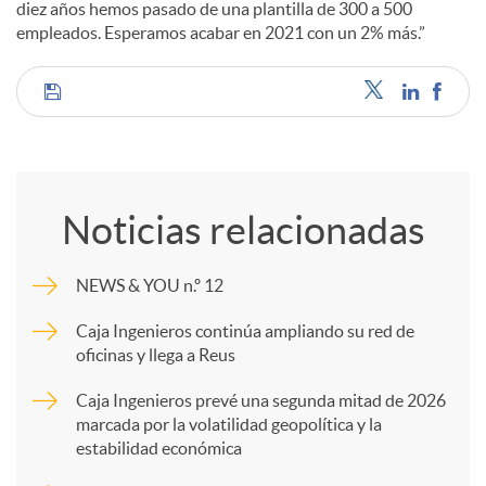
diez años hemos pasado de una plantilla de 300 a 500
empleados. Esperamos acabar en 2021 con un 2% más.”
C
o
Noticias relacionadas
m
NEWS & YOU n.º 12
p
Caja Ingenieros continúa ampliando su red de
oficinas y llega a Reus
a
Caja Ingenieros prevé una segunda mitad de 2026
marcada por la volatilidad geopolítica y la
estabilidad económica
r