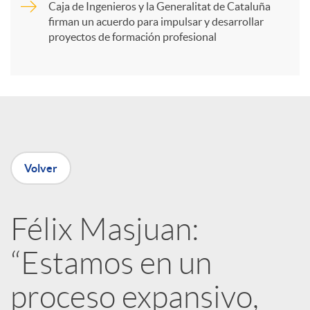
Caja de Ingenieros y la Generalitat de Cataluña
t
firman un acuerdo para impulsar y desarrollar
proyectos de formación profesional
i
r
e
Volver
n
Félix Masjuan:
R
“Estamos en un
e
proceso expansivo,