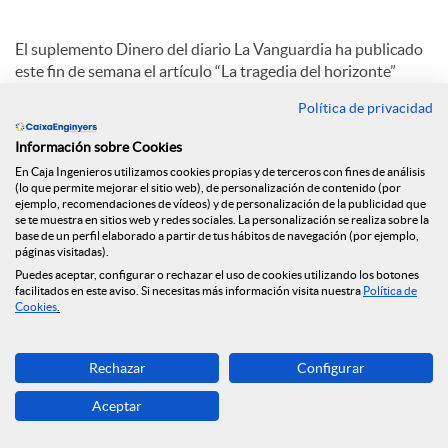
a
El suplemento Dinero del diario La Vanguardia ha publicado
este fin de semana el artículo “La tragedia del horizonte”
firmado por Joan Cavallé, Director General de Caja de
l
Política de privacidad
Ingenieros, en el que hace referencia precisamente a este
término acuñado por Mark Carney, gobernador del Banco de
Información sobre Cookies
Inglaterra, en su célebre discurso del 2015, en el que definía
e
En Caja Ingenieros utilizamos cookies propias y de terceros con fines de análisis
el cambio climático como “la tragedia del horizonte”.
(lo que permite mejorar el sitio web), de personalización de contenido (por
ejemplo, recomendaciones de vídeos) y de personalización de la publicidad que
se te muestra en sitios web y redes sociales. La personalización se realiza sobre la
Al final de su artículo, Joan Cavallé concluye con una firme
s
base de un perfil elaborado a partir de tus hábitos de navegación (por ejemplo,
petición, totalmente alineada con los valores y ADN del
páginas visitadas).
Grupo Caja de Ingenieros: “Es necesario que todas las
Puedes aceptar, configurar o rechazar el uso de cookies utilizando los botones
entidades del sector bancario hagamos un llamamiento a las
facilitados en este aviso. Si necesitas más información visita nuestra
Política de
Cookies
.
administraciones para que faciliten al máximo la ejecución de
proyectos y procedimientos que trabajen por la
sostenibilidad. Solo así, con el compromiso colectivo,
Rechazar
Configurar
conseguiremos el cambio que esperamos para las sociedades
futuras y, como bien decía Carney, acabaremos con la
Aceptar
tragedia del horizonte.”