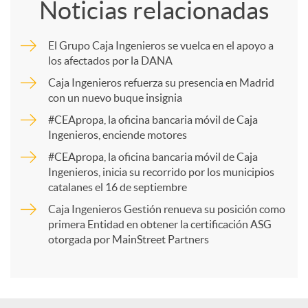
Noticias relacionadas
m
El Grupo Caja Ingenieros se vuelca en el apoyo a
los afectados por la DANA
p
Caja Ingenieros refuerza su presencia en Madrid
con un nuevo buque insignia
a
#CEApropa, la oficina bancaria móvil de Caja
Ingenieros, enciende motores
r
#CEApropa, la oficina bancaria móvil de Caja
Ingenieros, inicia su recorrido por los municipios
catalanes el 16 de septiembre
t
Caja Ingenieros Gestión renueva su posición como
primera Entidad en obtener la certificación ASG
i
otorgada por MainStreet Partners
r