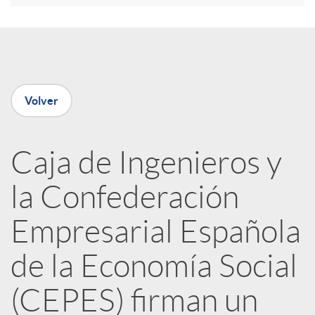
e
n
Volver
R
Caja de Ingenieros y
e
la Confederación
d
Empresarial Española
e
de la Economía Social
(CEPES) firman un
s