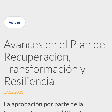
e
Volver
n
R
Avances en el Plan de
Recuperación,
e
Transformación y
d
Resiliencia
e
17.12.2021
s
La aprobación por parte de la