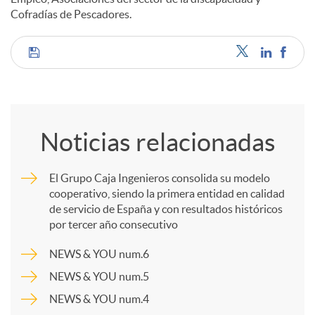
Cofradías de Pescadores.
C
o
Noticias relacionadas
m
El Grupo Caja Ingenieros consolida su modelo
cooperativo, siendo la primera entidad en calidad
p
de servicio de España y con resultados históricos
por tercer año consecutivo
a
NEWS & YOU num.6
NEWS & YOU num.5
r
NEWS & YOU num.4