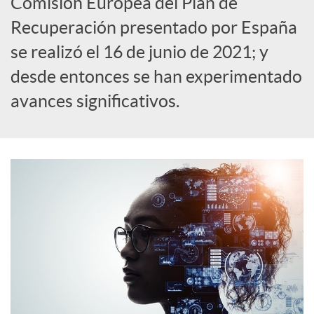
Comisión Europea del Plan de
S
Recuperación presentado por España
se realizó el 16 de junio de 2021; y
o
desde entonces se han experimentado
avances significativos.
c
i
a
l
e