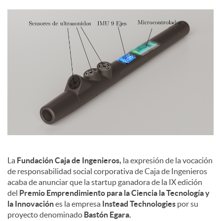
c
o
n
t
e
La
Fundación Caja de Ingenieros,
la expresión de la vocación
de responsabilidad social corporativa de Caja de Ingenieros
n
acaba de anunciar que la startup ganadora de la IX edición
del
Premio Emprendimiento para la Ciencia la Tecnología y
la Innovación
es la empresa
Instead Technologies
por su
i
proyecto denominado
Bastón Egara.