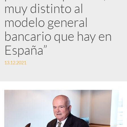
muy distinto al
d
modelo general
e
bancario que hay en
s
España”
S
13.12.2021
o
c
i