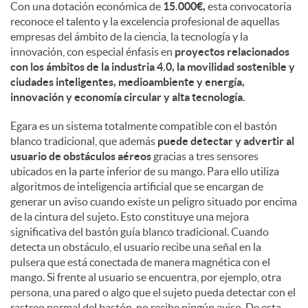
Con una dotación económica de
15.000€,
esta convocatoria
reconoce el talento y la excelencia profesional de aquellas
d
empresas del ámbito de la ciencia, la tecnología y la
innovación, con especial énfasis en
proyectos relacionados
con los ámbitos de la industria 4.0, la movilidad sostenible y
o
ciudades inteligentes, medioambiente y energía,
innovación y economía circular y alta tecnología.
s
Egara es un sistema totalmente compatible con el bastón
blanco tradicional, que además
puede detectar y advertir al
usuario de obstáculos aéreos
gracias a tres sensores
ubicados en la parte inferior de su mango. Para ello utiliza
algoritmos de inteligencia artificial que se encargan de
generar un aviso cuando existe un peligro situado por encima
de la cintura del sujeto. Esto constituye una mejora
significativa del bastón guía blanco tradicional. Cuando
detecta un obstáculo, el usuario recibe una señal en la
pulsera que está conectada de manera magnética con el
mango. Si frente al usuario se encuentra, por ejemplo, otra
persona, una pared o algo que el sujeto pueda detectar con el
rastreo normal del bastón, no recibe ningún aviso. De esta