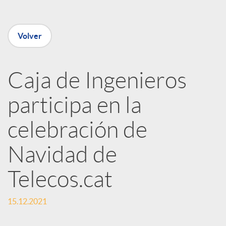
e
Volver
n
R
Caja de Ingenieros
participa en la
e
celebración de
d
Navidad de
e
Telecos.cat
s
15.12.2021