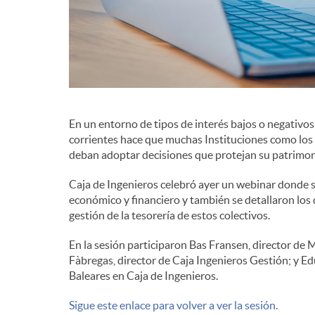
d
e
c
En un entorno de tipos de interés bajos o negativo
corrientes hace que muchas Instituciones como los 
deban adoptar decisiones que protejan su patrimon
o
Caja de Ingenieros celebró ayer un webinar donde s
económico y financiero y también se detallaron los 
n
gestión de la tesorería de estos colectivos.
En la sesión participaron Bas Fransen, director de 
t
Fàbregas, director de Caja Ingenieros Gestión; y Ed
Baleares en Caja de Ingenieros.
e
Sigue este enlace para volver a ver la sesión.