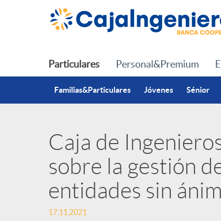
Saltar al contenido principal
Particulares
Personal&Premium
E
Familias&Particulares
Jóvenes
Sénior
Caja de Ingeniero
P
sobre la gestión de
u
entidades sin ánim
b
17.11.2021