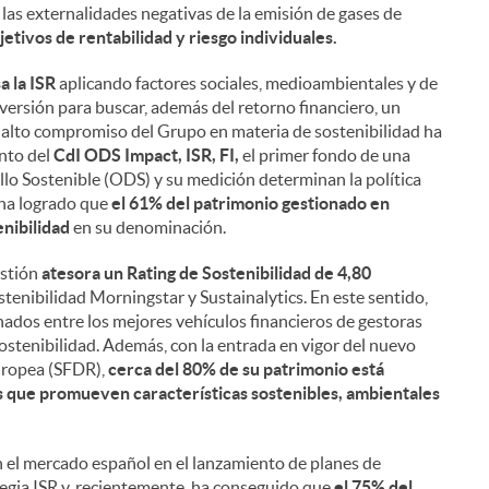
 las externalidades negativas de la emisión de gases de
jetivos de rentabilidad y riesgo individuales.
a la ISR
aplicando factores sociales, medioambientales y de
versión para buscar, además del retorno financiero, un
l alto compromiso del Grupo en materia de sostenibilidad ha
ento del
CdI ODS Impact, ISR, FI,
el primer fondo de una
llo Sostenible (ODS) y su medición determinan la política
 ha logrado que
el 61% del patrimonio gestionado en
enibilidad
en su denominación.
estión
atesora un Rating de Sostenibilidad de 4,80
stenibilidad Morningstar y Sustainalytics. En este sentido,
nados entre los mejores vehículos financieros de gestoras
ostenibilidad. Además, con la entrada en vigor del nuevo
uropea (SFDR),
cerca del 80% de su patrimonio está
s que promueven características sostenibles, ambientales
n el mercado español en el lanzamiento de planes de
egia ISR y, recientemente, ha conseguido que
el 75% del