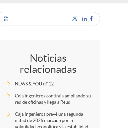
c
C
a
o
Noticias
relacionadas
m
e
NEWS & YOU n.º 12
p
s
Caja Ingenieros continúa ampliando su
red de oficinas y llega a Reus
a
Caja Ingenieros prevé una segunda
mitad de 2026 marcada por la
volatilidad geopolítica y la estabilidad