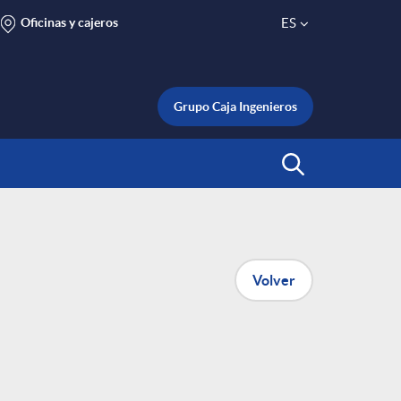
Oficinas y cajeros
ES
S
e
Grupo Caja Ingenieros
l
Abrir Buscar
e
c
Volver
t