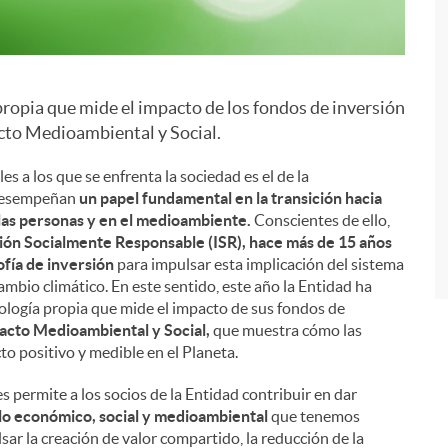
ropia que mide el impacto de los fondos de inversión
i
acto Medioambiental y Social.
 a los que se enfrenta la sociedad es el de la
s desempeñan
un papel fundamental en la transición hacia
las personas y en el medioambiente.
Conscientes de ello,
sión Socialmente Responsable (ISR), hace más de 15 años
fía de inversión
para impulsar esta implicación del sistema
cambio climático. En este sentido, este año la Entidad ha
ología propia que mide el impacto de sus fondos de
acto Medioambiental y Social,
que muestra cómo las
to positivo y medible en el Planeta.
 permite a los socios de la Entidad contribuir en dar
lo económico, social y medioambiental
que tenemos
ar la creación de valor compartido, la reducción de la