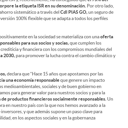
i
orpore la etiqueta ISR en su denominación.
Por otro lado,
 ahorro sistemático a través del
CdI PIAS GO,
un seguro de
ersión 100% flexible que se adapta a todos los perfiles
l
positivamente en la sociedad se materializa con una
oferta
onsables para sus socios y socias,
que cumplen los
ón crediticia y financiera con los compromisos mundiales del
da 2030,
para promover la lucha contra el cambio climático y
os,
declara que “Hace 15 años que apostamos por las
cia una economía responsable
que genere un impacto
os medioambientales, sociales y de buen gobierno en
mos para generar valor para nuestros socios y para la
a de productos financieros socialmente responsables.
Un
a en nuestro país con la que nos hemos avanzado a la
os-inversores, y que además supone un paso clave para
ilidad, en los aspectos sociales y en la gobernanza