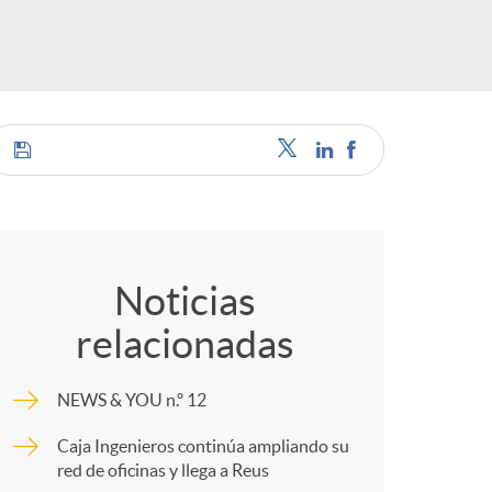
o
r
d
e
C
i
o
Noticias
relacionadas
d
m
NEWS & YOU n.º 12
i
p
Caja Ingenieros continúa ampliando su
red de oficinas y llega a Reus