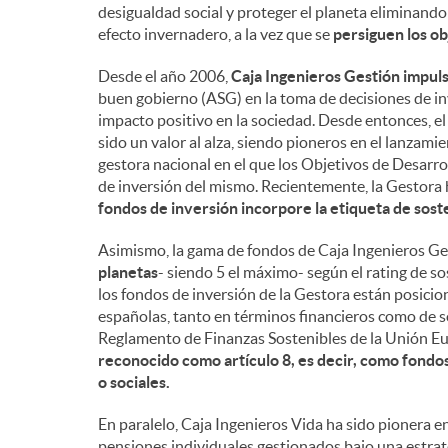
desigualdad social y proteger el planeta eliminando
efecto invernadero, a la vez que se
persiguen los ob
Desde el año 2006,
Caja Ingenieros Gestión impuls
buen gobierno (ASG) en la toma de decisiones de in
impacto positivo en la sociedad. Desde entonces, e
sido un valor al alza, siendo pioneros en el lanzami
gestora nacional en el que los Objetivos de Desarro
de inversión del mismo. Recientemente, la Gestora
fondos de inversión incorpore la etiqueta de sost
Asimismo, la gama de fondos de Caja Ingenieros G
planetas
- siendo 5 el máximo- según el rating de so
los fondos de inversión de la Gestora están posicio
españolas, tanto en términos financieros como de s
Reglamento de Finanzas Sostenibles de la Unión E
reconocido como artículo 8, es decir, como fondo
o sociales.
En paralelo, Caja Ingenieros Vida ha sido pionera e
pensiones individuales gestionados bajo una estrat