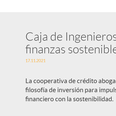
n
i
Caja de Ingeniero
d
finanzas sostenibl
o
17.11.2021
s
La cooperativa de crédito aboga
filosofía de inversión para impul
financiero con la sostenibilidad.