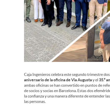
d
e
c
o
n
Caja Ingenieros celebra este segundo trimestre dos 
aniversario de la oficina de Via Augusta
y el
35.º a
ambas oficinas se han convertido en puntos de ref
t
de socios y socias en Barcelona. Estas dos efemérid
la confianza y una manera diferente de entender la
las personas.
e