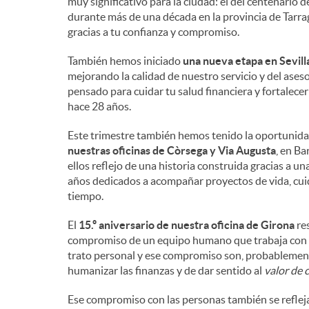
muy significativo para la ciudad: el del centenario
durante más de una década en la provincia de Tarrag
gracias a tu confianza y compromiso.
También hemos iniciado
una nueva etapa en Sevill
mejorando la calidad de nuestro servicio y del ase
pensado para cuidar tu salud financiera y fortalec
hace 28 años.
Este trimestre también hemos tenido la oportunida
nuestras oficinas de Còrsega y Via Augusta
, en Ba
ellos reflejo de una historia construida gracias a u
años dedicados a acompañar proyectos de vida, cuida
tiempo.
El
15.º aniversario de nuestra oficina de Girona
res
compromiso de un equipo humano que trabaja con pro
trato personal y ese compromiso son, probablement
humanizar las finanzas y de dar sentido al
valor de 
Ese compromiso con las personas también se refleja 