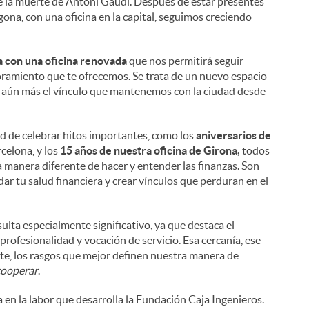
 de la muerte de Antoni Gaudí. Después de estar presentes
ona, con una oficina en la capital, seguimos creciendo
a con una oficina renovada
que nos permitirá seguir
soramiento que te ofrecemos. Se trata de un nuevo espacio
er aún más el vínculo que mantenemos con la ciudad desde
d de celebrar hitos importantes, como los
aniversarios de
rcelona, y los
15 años de nuestra oficina de Girona,
todos
na manera diferente de hacer y entender las finanzas. Son
r tu salud financiera y crear vínculos que perduran en el
ulta especialmente significativo, ya que destaca el
fesionalidad y vocación de servicio. Esa cercanía, ese
e, los rasgos que mejor definen nuestra manera de
cooperar
.
en la labor que desarrolla la Fundación Caja Ingenieros.