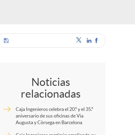
s
C
o
Noticias
relacionadas
m
Caja Ingenieros celebra el 20.º y el 35.º
p
aniversario de sus oficinas de Via
Augusta y Còrsega en Barcelona