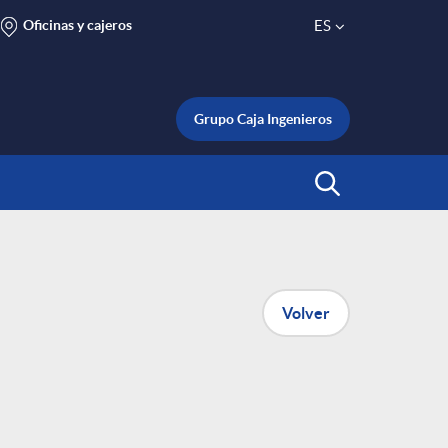
Oficinas y cajeros
ES
S
e
Grupo Caja Ingenieros
l
Abrir Buscar
e
c
Volver
t