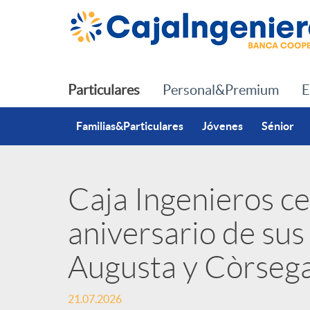
Saltar al contenido principal
Particulares
Personal&Premium
E
Familias&Particulares
Jóvenes
Sénior
Caja Ingenieros cel
P
aniversario de sus 
u
Augusta y Còrsega
b
21.07.2026