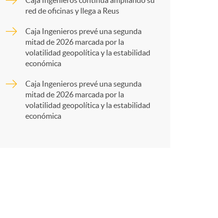
a
Caja Ingenieros continúa ampliando su
red de oficinas y llega a Reus
r
Caja Ingenieros prevé una segunda
mitad de 2026 marcada por la
volatilidad geopolítica y la estabilidad
t
económica
Caja Ingenieros prevé una segunda
mitad de 2026 marcada por la
volatilidad geopolítica y la estabilidad
económica
r
e
n