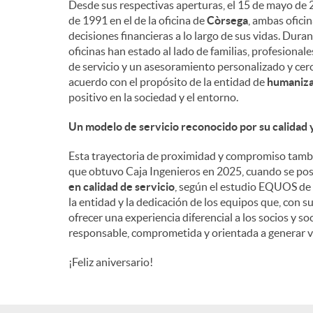
Desde sus respectivas aperturas, el 15 de mayo de 2
de 1991 en el de la oficina de
Còrsega
, ambas ofici
n
decisiones financieras a lo largo de sus vidas. Dura
oficinas han estado al lado de familias, profesiona
de servicio y un asesoramiento personalizado y cerc
i
acuerdo con el propósito de la entidad de
humanizar
positivo en la sociedad y el entorno.
d
Un modelo de servicio reconocido por su calidad
Esta trayectoria de proximidad y compromiso tambi
o
que obtuvo Caja Ingenieros en 2025, cuando se po
en calidad de servicio
, según el estudio EQUOS de 
la entidad y la dedicación de los equipos que, con s
s
ofrecer una experiencia diferencial a los socios y 
responsable, comprometida y orientada a generar v
¡Feliz aniversario!