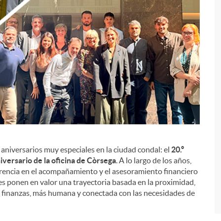
aniversarios muy especiales en la ciudad condal: el
20.º
i
niversario de la oficina de Còrsega
. A lo largo de los años,
erencia en el acompañamiento y el asesoramiento financiero
es ponen en valor una trayectoria basada en la proximidad,
s finanzas, más humana y conectada con las necesidades de