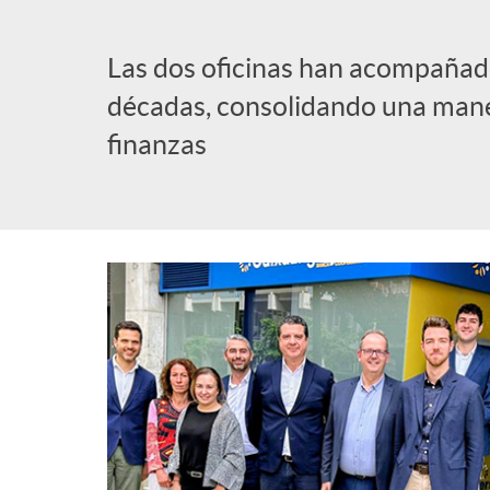
l
Las dos oficinas han acompañado
décadas, consolidando una mane
i
finanzas
c
a
d
o
r