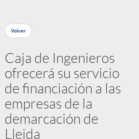
e
n
Volver
R
Caja de Ingenieros
e
ofrecerá su servicio
d
de financiación a las
e
empresas de la
demarcación de
s
Lleida