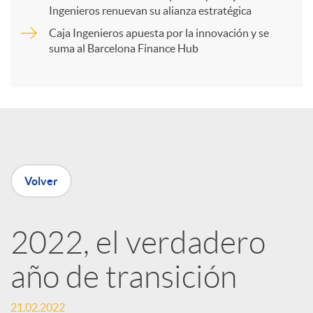
t
Ingenieros renuevan su alianza estratégica
Caja Ingenieros apuesta por la innovación y se
i
suma al Barcelona Finance Hub
r
e
Volver
n
R
2022, el verdadero
año de transición
e
21.02.2022