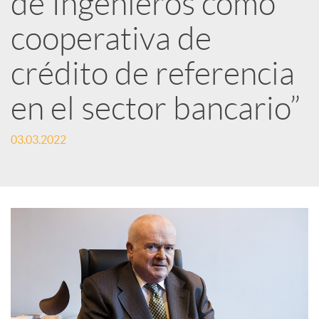
de Ingenieros como
cooperativa de
c
crédito de referencia
a
en el sector bancario”
d
03.03.2022
o
r
d
e