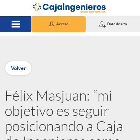
Saltar al contenido principal
Acceso
Date de alta
P
Volver
u
Félix Masjuan: “mi
b
objetivo es seguir
l
posicionando a Caja
i