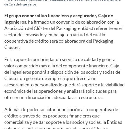
de Caja de Ingenieros
l
El grupo cooperativo financiero y asegurador, Caja de
Ingenieros
, ha firmado un convenio de colaboración con la
e
Asociación del Clúster del Packaging, entidad referente en el
sector del envasado y embalaje, en virtud del cual la
cooperativa de crédito será colaboradora del Packaging
s
Cluster.
En su apuesta por brindar un servicio de calidad y generar
valor compartido más allá del componente financiero, Caja
de Ingenieros pondrá a disposición de los socios y socias del
Clúster un gerente de empresa que ofrecerá un
asesoramiento personalizado que dará soporte a la viabilidad
económica de las operaciones y analizará solicitudes para
ofrecer una financiación adecuada a su estructura.
Además de poder solicitar financiación a la cooperativa de
crédito a través de los productos financieros que
comercializa y de dar soporte a los socios y socias, la Entidad
colaborará en las jornadas organizadas por el Clúster