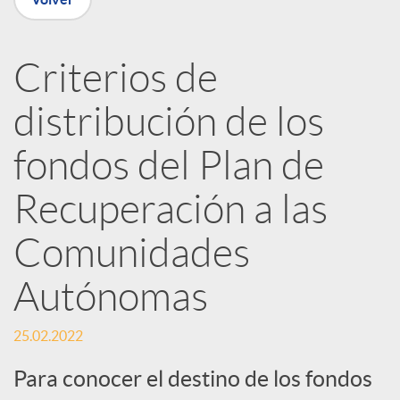
n
Criterios de
R
distribución de los
e
fondos del Plan de
Recuperación a las
d
Comunidades
e
Autónomas
s
25.02.2022
S
Para conocer el destino de los fondos