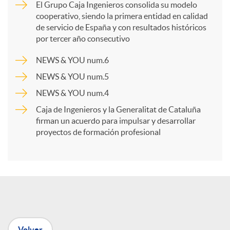
El Grupo Caja Ingenieros consolida su modelo
cooperativo, siendo la primera entidad en calidad
p
de servicio de España y con resultados históricos
por tercer año consecutivo
a
NEWS & YOU num.6
NEWS & YOU num.5
r
NEWS & YOU num.4
Caja de Ingenieros y la Generalitat de Cataluña
t
firman un acuerdo para impulsar y desarrollar
proyectos de formación profesional
i
r
e
Volver