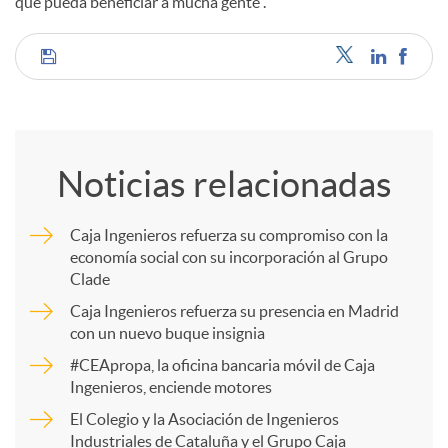
que pueda beneficiar a mucha gente”.
C
o
Noticias relacionadas
m
Caja Ingenieros refuerza su compromiso con la
economía social con su incorporación al Grupo
p
Clade
Caja Ingenieros refuerza su presencia en Madrid
a
con un nuevo buque insignia
#CEApropa, la oficina bancaria móvil de Caja
Ingenieros, enciende motores
r
El Colegio y la Asociación de Ingenieros
Industriales de Cataluña y el Grupo Caja