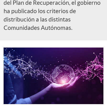
del Plan de Recuperación, el gobierno
o
ha publicado los criterios de
distribución a las distintas
c
Comunidades Autónomas.
i
a
l
e
s