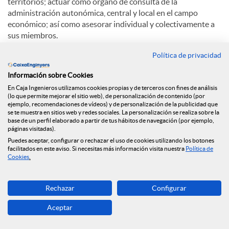
territorios; actuar como órgano de consulta de la
administración autonómica, central y local en el campo
económico; así como asesorar individual y colectivamente a
sus miembros.
Política de privacidad
La Cámara de Comercio de Lleida está integrada por todas
las personas, naturales y jurídicas, que ejerzan su actividad
Información sobre Cookies
mercantil, industrial o de servicios en la demarcación de la
En Caja Ingenieros utilizamos cookies propias y de terceros con fines de análisis
Cámara, que alcanza todo el territorio de las comarcas de
(lo que permite mejorar el sitio web), de personalización de contenido (por
Lleida a excepción de los municipios que dependen
ejemplo, recomendaciones de vídeos) y de personalización de la publicidad que
territorialmente de la Cámara de Comercio y Industria de
se te muestra en sitios web y redes sociales. La personalización se realiza sobre la
base de un perfil elaborado a partir de tus hábitos de navegación (por ejemplo,
Tàrrega. Estos electores tienen derecho a participar a ser
páginas visitadas).
elegidos y a elegir directamente el órgano máximo de
Puedes aceptar, configurar o rechazar el uso de cookies utilizando los botones
presentación de la Corporación, que es el Pleno.
facilitados en este aviso. Si necesitas más información visita nuestra
Política de
Cookies
.
Entre las funciones de la Cámara de Comercio de Lleida
destacan: intervenir como árbitro de equidad en litigios;
Rechazar
Configurar
crear o administrar entidades impulsoras del desarrollo
económico; potenciar la exportación; estimular la
Aceptar
investigación; participar en sociedades de desarrollo;
promover la formación empresarial en todos los ámbitos;