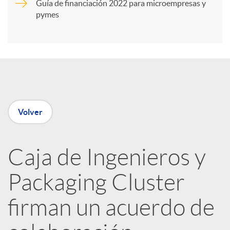
Guía de financiación 2022 para microempresas y
i
pymes
r
e
Volver
n
R
Caja de Ingenieros y
Packaging Cluster
e
firman un acuerdo de
d