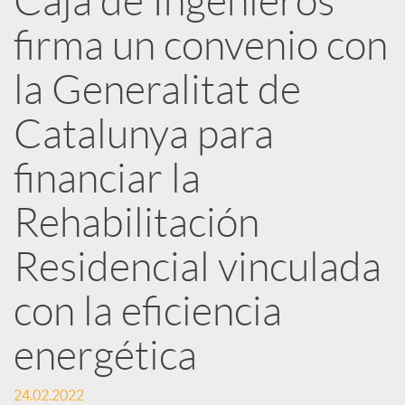
Caja de Ingenieros
e
firma un convenio con
d
la Generalitat de
e
Catalunya para
financiar la
s
Rehabilitación
S
Residencial vinculada
o
con la eficiencia
energética
c
24.02.2022