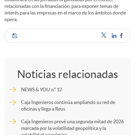
relacionadas con la financiación, para exponer temas de
interés para las empresas en el marco de los ámbitos donde
opera.
C
o
Noticias relacionadas
m
NEWS & YOU n.º 12
p
Caja Ingenieros continúa ampliando su red de
oficinas y llega a Reus
a
Caja Ingenieros prevé una segunda mitad de 2026
marcada por la volatilidad geopolítica y la
estabilidad económica