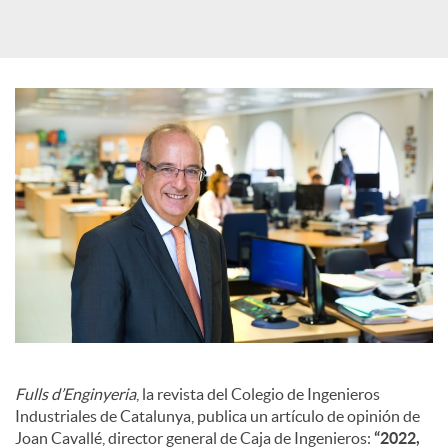
d
e
s
S
o
c
i
Fulls d’Enginyeria
, la revista del Colegio de Ingenieros
Industriales de Catalunya, publica un artículo de opinión de
Joan Cavallé, director general de Caja de Ingenieros:
“2022,