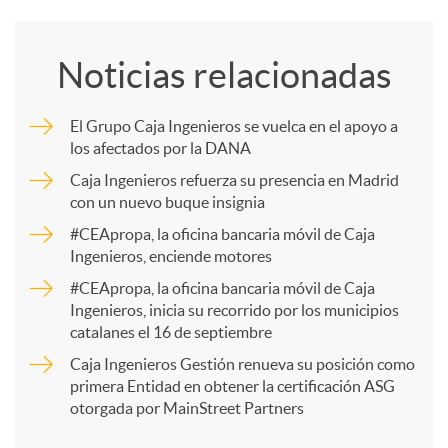
o
Noticias relacionadas
m
El Grupo Caja Ingenieros se vuelca en el apoyo a
los afectados por la DANA
p
Caja Ingenieros refuerza su presencia en Madrid
con un nuevo buque insignia
a
#CEApropa, la oficina bancaria móvil de Caja
Ingenieros, enciende motores
r
#CEApropa, la oficina bancaria móvil de Caja
Ingenieros, inicia su recorrido por los municipios
catalanes el 16 de septiembre
t
Caja Ingenieros Gestión renueva su posición como
primera Entidad en obtener la certificación ASG
i
otorgada por MainStreet Partners