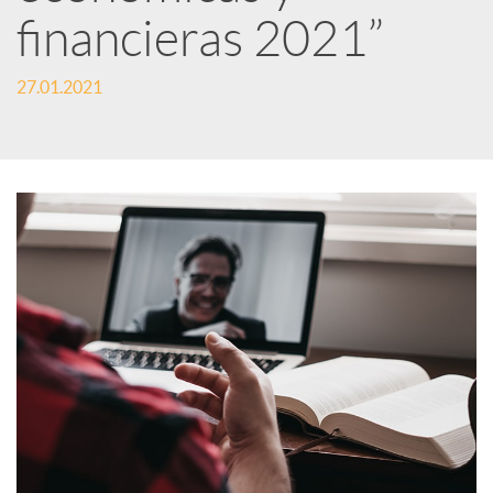
financieras 2021”
s
27.01.2021
S
o
c
i
a
l