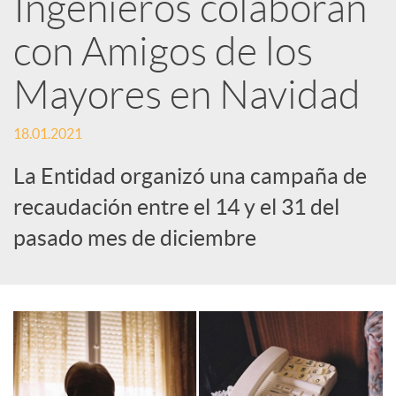
Ingenieros colaboran
e
con Amigos de los
Mayores en Navidad
s
18.01.2021
S
La Entidad organizó una campaña de
o
recaudación entre el 14 y el 31 del
pasado mes de diciembre
c
i
a