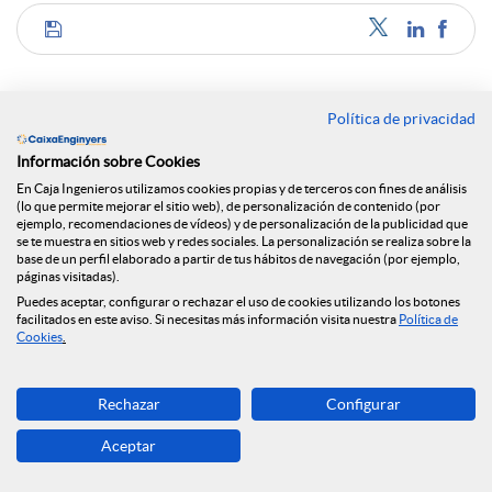
C
o
Política de privacidad
Noticias relacionadas
Información sobre Cookies
m
En Caja Ingenieros utilizamos cookies propias y de terceros con fines de análisis
(lo que permite mejorar el sitio web), de personalización de contenido (por
NEWS & YOU n.º 12
ejemplo, recomendaciones de vídeos) y de personalización de la publicidad que
se te muestra en sitios web y redes sociales. La personalización se realiza sobre la
p
base de un perfil elaborado a partir de tus hábitos de navegación (por ejemplo,
Caja Ingenieros continúa ampliando su red de
páginas visitadas).
oficinas y llega a Reus
Puedes aceptar, configurar o rechazar el uso de cookies utilizando los botones
facilitados en este aviso. Si necesitas más información visita nuestra
Política de
a
Cookies
.
Caja Ingenieros prevé una segunda mitad de 2026
marcada por la volatilidad geopolítica y la
estabilidad económica
r
Rechazar
Configurar
Caja Ingenieros prevé una segunda mitad de 2026
Aceptar
marcada por la volatilidad geopolítica y la
t
estabilidad económica