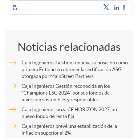
C
o
Noticias relacionadas
m
Caja Ingenieros Gestión renueva su posición como
primera Entidad en obtener la certificación ASG
p
otorgada por MainStreet Partners
Caja Ingenieros Gestión reconocida en los
a
“Champions ESG 2024” por sus fondos de
inversión sostenibles y responsables
Caja Ingenieros lanza CE HORIZON 2027, un
r
nuevo fondo de renta fija
Caja Ingenieros prevé una estabilización de la
t
inflación superior al 2%