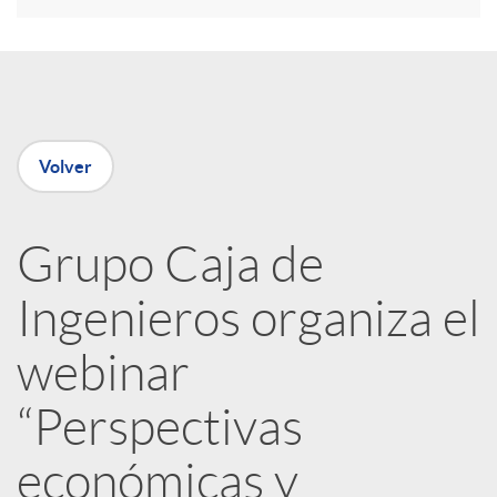
r
e
Volver
n
R
Grupo Caja de
Ingenieros organiza el
e
webinar
d
“Perspectivas
e
económicas y