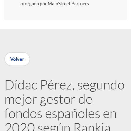
i
otorgada por MainStreet Partners
r
e
Volver
n
R
Dídac Pérez, segundo
mejor gestor de
e
fondos españoles en
d
2020 según Rankia