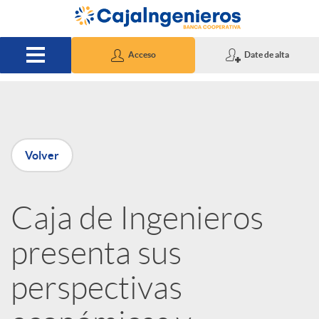
Saltar al contenido principal
Acceso
Date de alta
P
Volver
u
Caja de Ingenieros
b
presenta sus
l
perspectivas
i