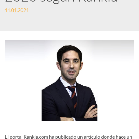
e
11.01.2021
s
S
o
c
i
a
El portal Rankia.com ha publicado un artículo donde hace un