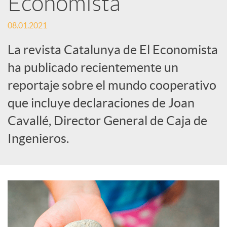
Economista
s
08.01.2021
S
La revista Catalunya de El Economista
o
ha publicado recientemente un
reportaje sobre el mundo cooperativo
c
que incluye declaraciones de Joan
Cavallé, Director General de Caja de
i
Ingenieros.
a
l