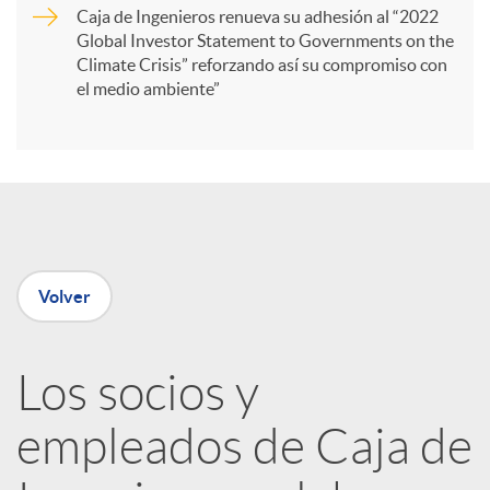
Caja de Ingenieros renueva su adhesión al “2022
i
Global Investor Statement to Governments on the
Climate Crisis” reforzando así su compromiso con
el medio ambiente”
r
e
n
Volver
R
Los socios y
e
empleados de Caja de
d