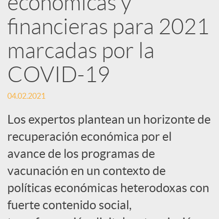
económicas y
financieras para 2021
c
marcadas por la
a
COVID-19
d
04.02.2021
o
Los expertos plantean un horizonte de
recuperación económica por el
r
avance de los programas de
vacunación en un contexto de
d
políticas económicas heterodoxas con
fuerte contenido social,
e