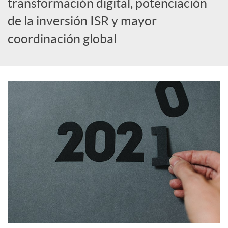
transformación digital, potenciación
de la inversión ISR y mayor
c
coordinación global
o
n
t
e
n
i