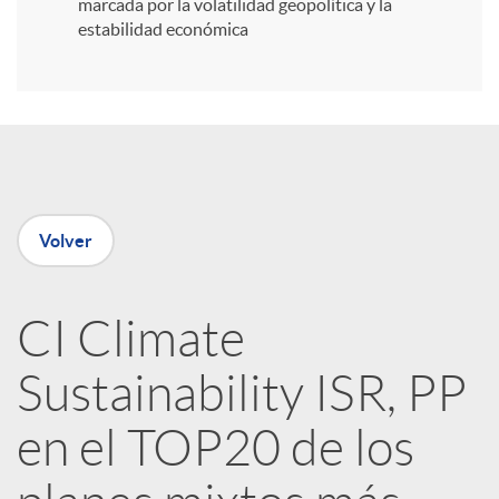
i
marcada por la volatilidad geopolítica y la
estabilidad económica
r
e
n
Volver
R
CI Climate
e
Sustainability ISR, PP
d
en el TOP20 de los