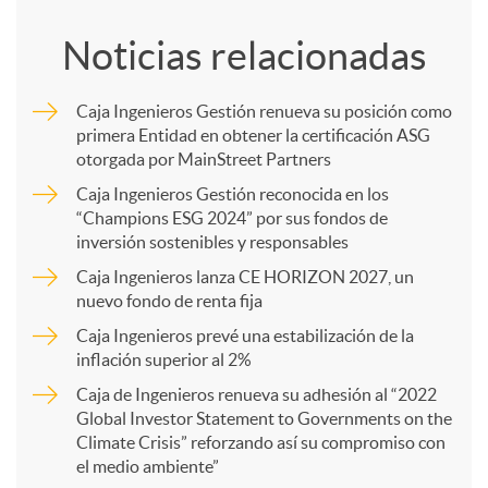
o
Noticias relacionadas
m
Caja Ingenieros Gestión renueva su posición como
primera Entidad en obtener la certificación ASG
p
otorgada por MainStreet Partners
Caja Ingenieros Gestión reconocida en los
a
“Champions ESG 2024” por sus fondos de
inversión sostenibles y responsables
Caja Ingenieros lanza CE HORIZON 2027, un
r
nuevo fondo de renta fija
Caja Ingenieros prevé una estabilización de la
t
inflación superior al 2%
Caja de Ingenieros renueva su adhesión al “2022
i
Global Investor Statement to Governments on the
Climate Crisis” reforzando así su compromiso con
el medio ambiente”