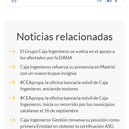
C
o
Noticias relacionadas
m
El Grupo Caja Ingenieros se vuelca en el apoyo a
los afectados por la DANA
p
Caja Ingenieros refuerza su presencia en Madrid
con un nuevo buque insignia
a
#CEApropa, la oficina bancaria móvil de Caja
Ingenieros, enciende motores
r
#CEApropa, la oficina bancaria móvil de Caja
Ingenieros, inicia su recorrido por los municipios
catalanes el 16 de septiembre
t
Caja Ingenieros Gestión renueva su posición como
primera Entidad en obtener la certificación ASG