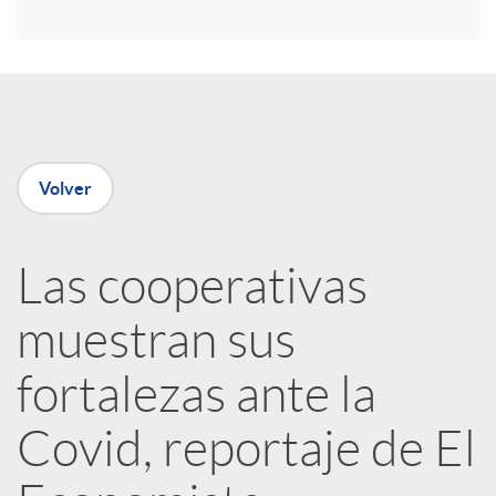
r
e
n
Volver
R
Las cooperativas
e
muestran sus
d
fortalezas ante la
e
Covid, reportaje de El