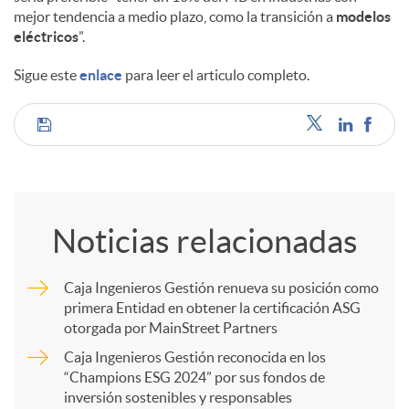
mejor tendencia a medio plazo, como la transición a
modelos
eléctricos
”.
d
Sigue este
enlace
para leer el articulo completo.
o
C
s
o
Noticias relacionadas
m
Caja Ingenieros Gestión renueva su posición como
primera Entidad en obtener la certificación ASG
p
otorgada por MainStreet Partners
Caja Ingenieros Gestión reconocida en los
a
“Champions ESG 2024” por sus fondos de
inversión sostenibles y responsables