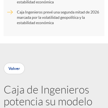
t
estabilidad económica
Caja Ingenieros prevé una segunda mitad de 2026
i
marcada por la volatilidad geopolítica y la
estabilidad económica
r
e
n
Volver
R
Caja de Ingenieros
e
potencia su modelo