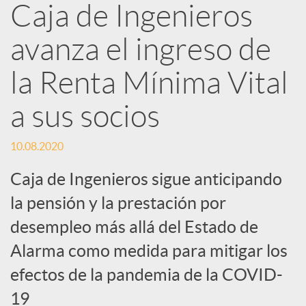
Caja de Ingenieros
e
avanza el ingreso de
d
la Renta Mínima Vital
e
a sus socios
s
10.08.2020
Caja de Ingenieros sigue anticipando
S
la pensión y la prestación por
desempleo más allá del Estado de
o
Alarma como medida para mitigar los
efectos de la pandemia de la COVID-
c
19