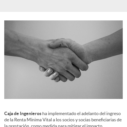
i
a
l
e
s
Caja de Ingenieros
ha implementado el adelanto del ingreso
de la Renta Mínima Vital a los socios y socias beneficiarias de
la prestación, como medida para mitigar el impacto