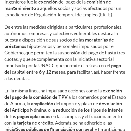
Ingenieros fue la
exención
del pago de la
comisión de
mantenimiento
a aquellos socios y socias afectados por un
Expediente de Regulación Temporal de Empleo (ERTE).
De entre las medidas dirigidas a particulares, profesionales,
autónomos, empresas y colectivos vulnerables destaca la
puesta a disposición de sus socios de las
moratorias de
préstamos
hipotecarios y personales impulsados por el
Gobierno, que permiten la suspensión del pago de hasta tres
cuotas, y que se complementa con la iniciativa sectorial
impulsada por la UNACC que permite el retraso en el
pago
del capital entre 6 y 12 meses
, para facilitar, así, hacer frente
a las deudas.
En la misma línea, ha impulsado acciones como la
exención
del pago de la comisión de TPV
a los comercios por el Estado
de Alarma, la
ampliación
del importe y plazo de
devolución
del Anticipo Nómina
, o la
reducción de los tipos de interés
de los
pagos aplazados
en las compras y el fraccionamiento
con la
tarjeta de crédito
. Además, se ha adherido a las
iniciativas públicas de financiación con aval
, y ha anticipado