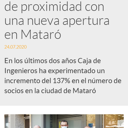
d
de proximidad con
e
una nueva apertura
en Mataró
s
24.07.2020
S
En los últimos dos años Caja de
Ingenieros ha experimentado un
o
incremento del 137% en el número de
c
socios en la ciudad de Mataró
i