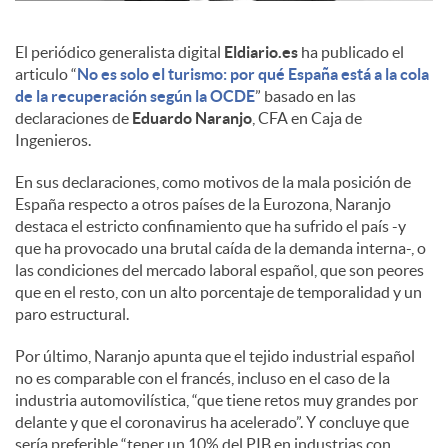
c
El periódico generalista digital
Eldiario.es
ha publicado el
articulo “
No es solo el turismo: por qué España está a la cola
de la recuperación según la OCDE
” basado en las
o
declaraciones de
Eduardo Naranjo
, CFA en Caja de
Ingenieros.
n
En sus declaraciones, como motivos de la mala posición de
España respecto a otros países de la Eurozona, Naranjo
destaca el estricto confinamiento que ha sufrido el país -y
t
que ha provocado una brutal caída de la demanda interna-, o
las condiciones del mercado laboral español, que son peores
que en el resto, con un alto porcentaje de temporalidad y un
e
paro estructural.
Por último, Naranjo apunta que el tejido industrial español
n
no es comparable con el francés, incluso en el caso de la
industria automovilística, “que tiene retos muy grandes por
delante y que el coronavirus ha acelerado”. Y concluye que
i
sería preferible “tener un 10% del PIB en industrias con