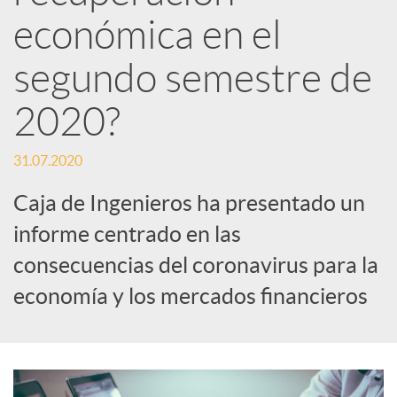
d
económica en el
e
segundo semestre de
2020?
s
31.07.2020
S
Caja de Ingenieros ha presentado un
informe centrado en las
o
consecuencias del coronavirus para la
c
economía y los mercados financieros
i