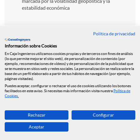
i
marcada por la volatilidad geopolítica y la
estabilidad económica
r
Política de privacidad
e
Información sobre Cookies
En Caja Ingenieros utilizamos cookies propias y de terceros con fines de análisis
n
(lo que permite mejorar el sitio web), de personalización de contenido (por
ejemplo, recomendaciones de vídeos) y de personalización de la publicidad que
Volver
se te muestra en sitios web y redes sociales. La personalización se realiza sobre la
base de un perfil elaborado a partir de tus hábitos de navegación (por ejemplo,
R
páginas visitadas).
Puedes aceptar, configurar o rechazar el uso de cookies utilizando los botones
Los fondos de Caja de
facilitados en este aviso. Si necesitas más información visita nuestra
Política de
e
Cookies
.
Ingenieros se llenan
d
Rechazar
Configurar
de estrellas y
Aceptar