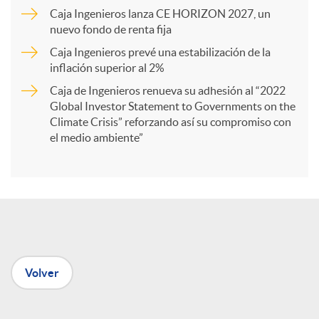
Caja Ingenieros lanza CE HORIZON 2027, un
r
nuevo fondo de renta fija
Caja Ingenieros prevé una estabilización de la
t
inflación superior al 2%
Caja de Ingenieros renueva su adhesión al “2022
i
Global Investor Statement to Governments on the
Climate Crisis” reforzando así su compromiso con
el medio ambiente”
r
e
n
Volver
R