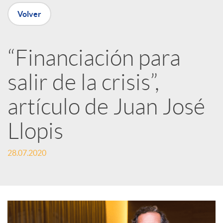
n
Volver
R
“Financiación para
e
salir de la crisis”,
d
artículo de Juan José
e
Llopis
28.07.2020
s
S