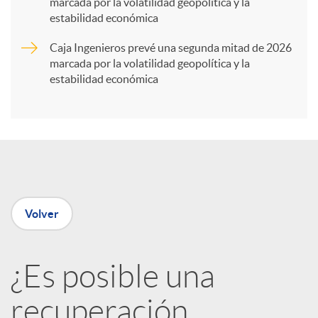
marcada por la volatilidad geopolítica y la
t
estabilidad económica
Caja Ingenieros prevé una segunda mitad de 2026
i
marcada por la volatilidad geopolítica y la
estabilidad económica
r
e
n
Volver
R
¿Es posible una
e
recuperación