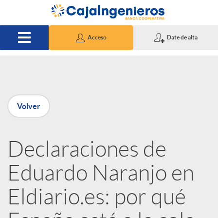
Saltar al contenido principal
Acceso
Date de alta
P
Volver
u
Declaraciones de
b
Eduardo Naranjo en
l
Eldiario.es: por qué
i