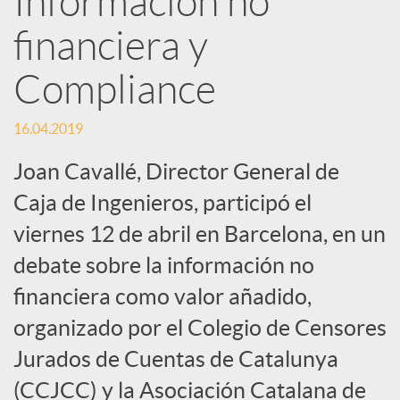
Información no
s
financiera y
S
Compliance
o
16.04.2019
c
Joan Cavallé, Director General de
Caja de Ingenieros, participó el
i
viernes 12 de abril en Barcelona, en un
debate sobre la información no
a
financiera como valor añadido,
organizado por el Colegio de Censores
l
Jurados de Cuentas de Catalunya
(CCJCC) y la Asociación Catalana de