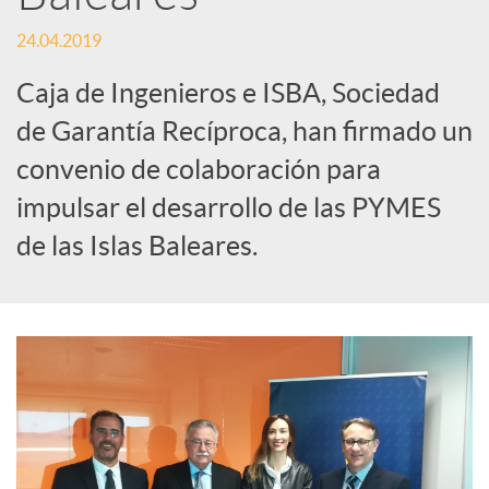
24.04.2019
S
Caja de Ingenieros e ISBA, Sociedad
o
de Garantía Recíproca, han firmado un
convenio de colaboración para
c
impulsar el desarrollo de las PYMES
de las Islas Baleares.
i
a
l
e