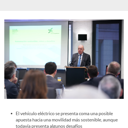
c
o
n
t
e
n
El vehículo eléctrico se presenta coma una posible
apuesta hacia una movilidad más sostenible, aunque
i
todavía presenta algunos desafíos