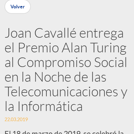
Volver
R
Joan Cavallé entrega
e
el Premio Alan Turing
d
al Compromiso Social
e
en la Noche de las
Telecomunicaciones y
s
la Informática
S
22.03.2019
o
El 18 de marzo de 2019, se celebró la