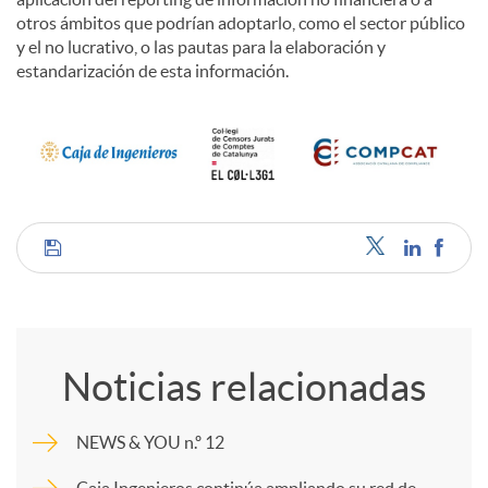
otros ámbitos que podrían adoptarlo, como el sector público
y el no lucrativo, o las pautas para la elaboración y
estandarización de esta información.
C
o
Noticias relacionadas
m
NEWS & YOU n.º 12
p
Caja Ingenieros continúa ampliando su red de