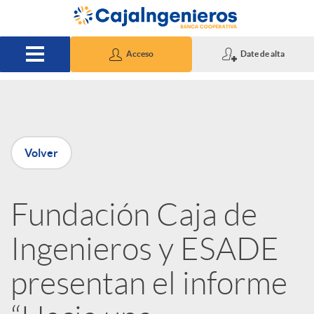
Saltar al contenido principal
Acceso
Date de alta
P
Volver
u
Fundación Caja de
b
Ingenieros y ESADE
l
presentan el informe
i