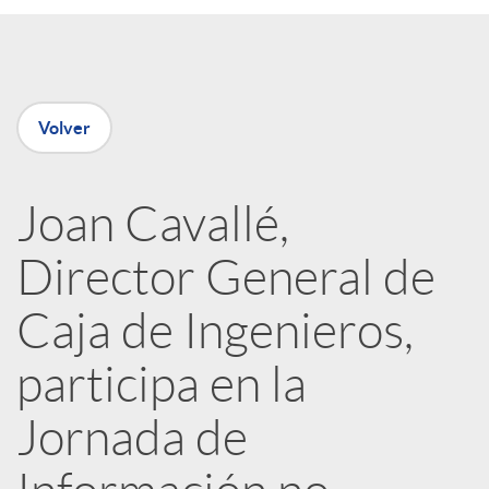
r
e
Volver
n
R
Joan Cavallé,
Director General de
e
Caja de Ingenieros,
d
participa en la
e
Jornada de