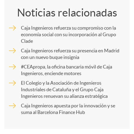
o
Noticias relacionadas
m
Caja Ingenieros refuerza su compromiso con la
economía social con su incorporación al Grupo
p
Clade
Caja Ingenieros refuerza su presencia en Madrid
a
con un nuevo buque insignia
#CEApropa, la oficina bancaria móvil de Caja
Ingenieros, enciende motores
r
El Colegio y la Asociación de Ingenieros
Industriales de Cataluña y el Grupo Caja
t
Ingenieros renuevan su alianza estratégica
Caja Ingenieros apuesta por la innovación y se
i
suma al Barcelona Finance Hub