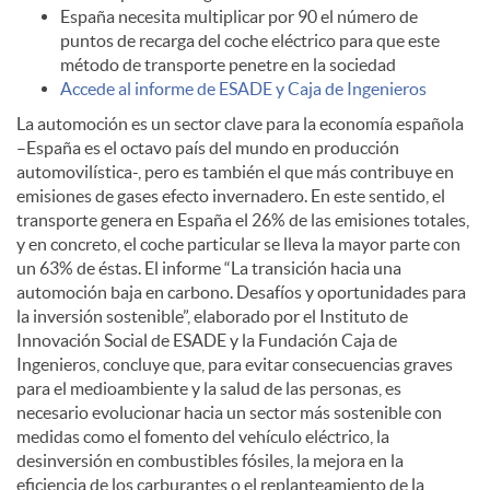
España necesita multiplicar por 90 el número de
puntos de recarga del coche eléctrico para que este
d
método de transporte penetre en la sociedad
Accede al informe de ESADE y Caja de Ingenieros
o
La automoción es un sector clave para la economía española
–España es el octavo país del mundo en producción
automovilística-, pero es también el que más contribuye en
s
emisiones de gases efecto invernadero. En este sentido, el
transporte genera en España el 26% de las emisiones totales,
y en concreto, el coche particular se lleva la mayor parte con
un 63% de éstas. El informe “La transición hacia una
automoción baja en carbono. Desafíos y oportunidades para
la inversión sostenible”, elaborado por el Instituto de
Innovación Social de ESADE y la Fundación Caja de
Ingenieros, concluye que, para evitar consecuencias graves
para el medioambiente y la salud de las personas, es
necesario evolucionar hacia un sector más sostenible con
medidas como el fomento del vehículo eléctrico, la
desinversión en combustibles fósiles, la mejora en la
eficiencia de los carburantes o el replanteamiento de la