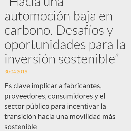
“Hacia una
automoción baja en
c
carbono. Desafíos y
a
oportunidades para la
d
inversión sostenible”
o
30.04.2019
Es clave implicar a fabricantes,
r
proveedores, consumidores y el
sector público para incentivar la
d
transición hacia una movilidad más
e
sostenible