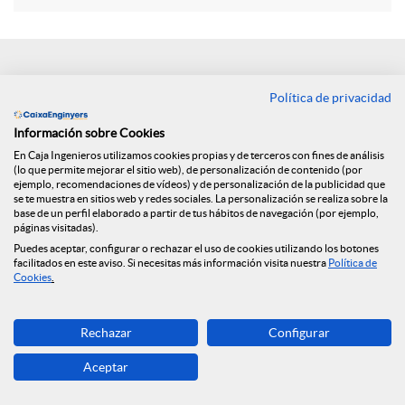
e
Política de privacidad
n
Volver
Información sobre Cookies
R
En Caja Ingenieros utilizamos cookies propias y de terceros con fines de análisis
(lo que permite mejorar el sitio web), de personalización de contenido (por
ejemplo, recomendaciones de vídeos) y de personalización de la publicidad que
Presentación
se te muestra en sitios web y redes sociales. La personalización se realiza sobre la
e
base de un perfil elaborado a partir de tus hábitos de navegación (por ejemplo,
páginas visitadas).
resultados anuales
Puedes aceptar, configurar o rechazar el uso de cookies utilizando los botones
facilitados en este aviso. Si necesitas más información visita nuestra
Política de
d
Cookies
.
2018: Caja de
e
Ingenieros aumenta
Rechazar
Configurar
Aceptar
la concesión crediticia
s