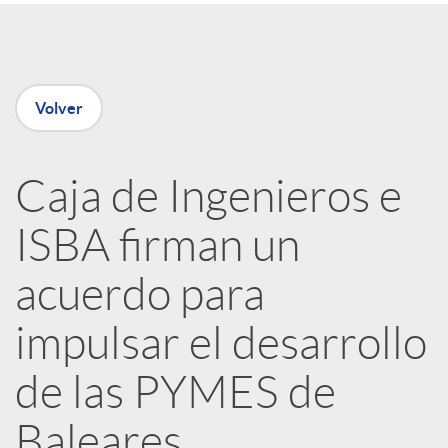
e
Volver
n
R
Caja de Ingenieros e
ISBA firman un
e
acuerdo para
d
impulsar el desarrollo
e
de las PYMES de
Baleares
s