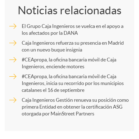
Noticias relacionadas
m
El Grupo Caja Ingenieros se vuelca en el apoyo a
los afectados por la DANA
p
Caja Ingenieros refuerza su presencia en Madrid
con un nuevo buque insignia
a
#CEApropa, la oficina bancaria móvil de Caja
Ingenieros, enciende motores
r
#CEApropa, la oficina bancaria móvil de Caja
Ingenieros, inicia su recorrido por los municipios
catalanes el 16 de septiembre
t
Caja Ingenieros Gestión renueva su posición como
primera Entidad en obtener la certificación ASG
i
otorgada por MainStreet Partners
r