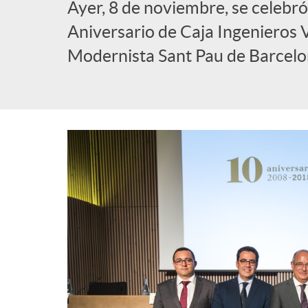
Ayer, 8 de noviembre, se celeb
l
Aniversario de Caja Ingenieros 
Modernista Sant Pau de Barcelo
i
c
a
d
o
r