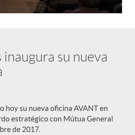
i
s inaugura su nueva
a
l
do hoy su nueva oficina AVANT en
erdo estratégico con Mútua General
bre de 2017.