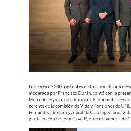
d
e
c
o
n
Los cerca de 200 asistentes disfrutaron de una mes
moderada por Francisco Durán, contó con la presen
Mercedes Ayuso, catedrática de Econometría, Estadí
t
gerente de la comisión de Vida y Pensiones de UNE
Fernández, director general de Caja Ingenieros Vid
participación de Joan Cavallé, director general de C
e