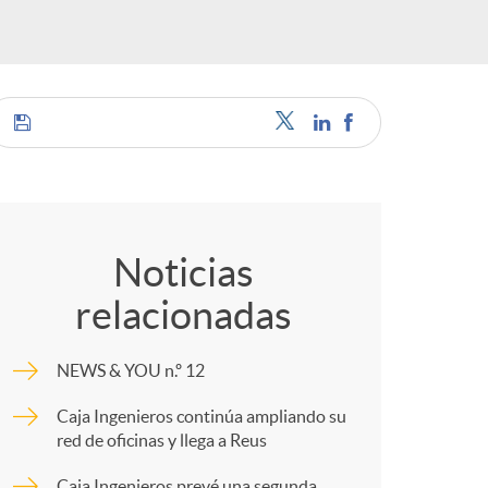
C
o
Noticias
relacionadas
m
NEWS & YOU n.º 12
p
Caja Ingenieros continúa ampliando su
red de oficinas y llega a Reus
a
Caja Ingenieros prevé una segunda