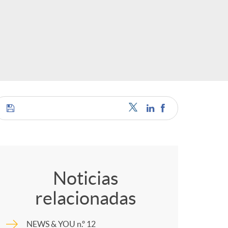
o
r
d
e
i
C
d
o
Noticias
i
relacionadas
m
NEWS & YOU n.º 12