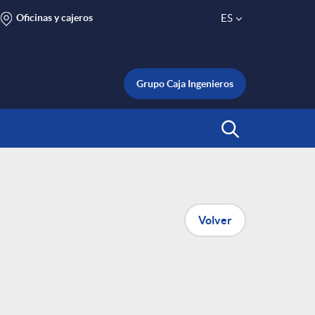
Oficinas y cajeros
ES
S
e
Grupo Caja Ingenieros
l
Abrir Buscar
e
c
Volver
t