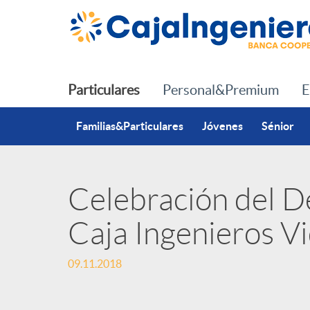
Saltar al contenido principal
Particulares
Personal&Premium
E
Familias&Particulares
Jóvenes
Sénior
Celebración del D
P
Caja Ingenieros V
u
09.11.2018
b