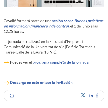
Cavallé formará parte de una
sesión sobre
Buenas prácticas
en información financiera y de control
, el 1 de junio a las
12.25 horas.
La jornada se realizará en la Facultat d'Empresa i
Comunicació de la Universitat de Vic (Edificio Torre dels
Frares-Calle de la Laura, 13, Vic).
Puedes ver el
programa completo de la jornada
.
Descarga en este enlace la invitación.
C