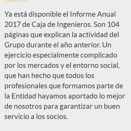
19.06.2018
c
Ya está disponible el Informe Anual
2017 de Caja de Ingenieros. Son 104
a
páginas que explican la actividad del
Grupo durante el año anterior. Un
d
ejercicio especialmente complicado
por los mercados y el entorno social,
o
que han hecho que todos los
profesionales que formamos parte de
r
la Entidad hayamos aportado lo mejor
de nosotros para garantizar un buen
d
servicio a los socios.
e