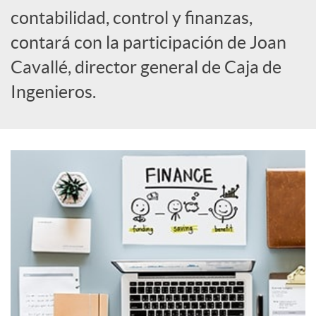
o
contabilidad, control y finanzas,
c
contará con la participación de Joan
Cavallé, director general de Caja de
i
Ingenieros.
a
l
e
s