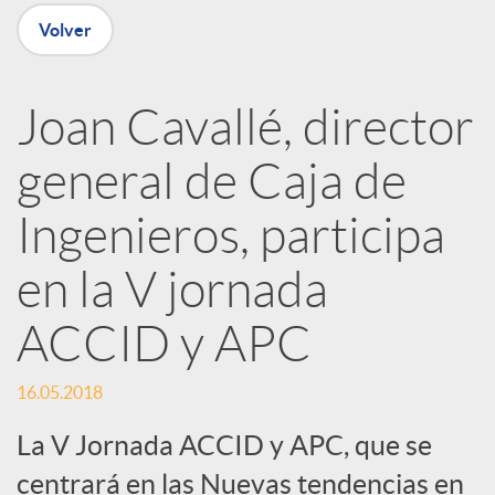
n
Volver
R
Joan Cavallé, director
e
general de Caja de
d
Ingenieros, participa
e
en la V jornada
ACCID y APC
s
16.05.2018
S
La V Jornada ACCID y APC, que se
centrará en las Nuevas tendencias en