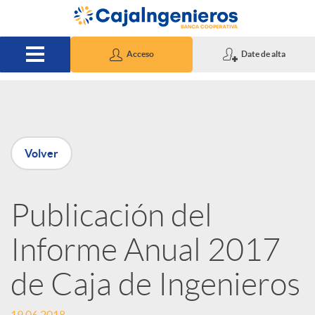
Saltar al contenido principal
Acceso
Date de alta
P
Volver
u
Publicación del
b
Informe Anual 2017
l
de Caja de Ingenieros
i