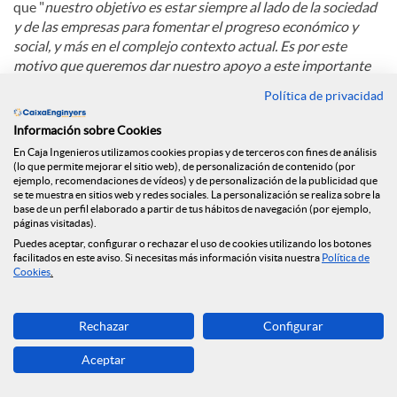
que "
nuestro objetivo es estar siempre al lado de la sociedad
y de las empresas para fomentar el progreso económico y
social, y más en el complejo contexto actual. Es por este
motivo que queremos dar nuestro apoyo a este importante
congreso, punto de encuentro y debate sobre el modelo
Política de privacidad
empresarial y económico de Cataluña"
.
Información sobre Cookies
En Caja Ingenieros utilizamos cookies propias y de terceros con fines de análisis
C
(lo que permite mejorar el sitio web), de personalización de contenido (por
ejemplo, recomendaciones de vídeos) y de personalización de la publicidad que
se te muestra en sitios web y redes sociales. La personalización se realiza sobre la
base de un perfil elaborado a partir de tus hábitos de navegación (por ejemplo,
o
páginas visitadas).
Puedes aceptar, configurar o rechazar el uso de cookies utilizando los botones
Noticias relacionadas
facilitados en este aviso. Si necesitas más información visita nuestra
Política de
Cookies
.
m
Caja Ingenieros refuerza su compromiso con la
Rechazar
Configurar
economía social con su incorporación al Grupo
p
Clade
Aceptar
Caja Ingenieros refuerza su presencia en Madrid