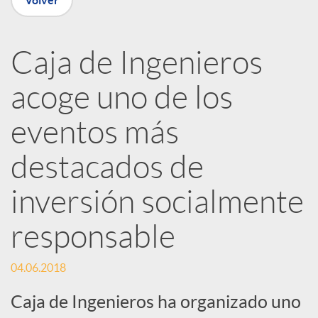
Volver
R
Caja de Ingenieros
e
acoge uno de los
d
eventos más
e
destacados de
inversión socialmente
s
responsable
S
04.06.2018
o
Caja de Ingenieros ha organizado uno