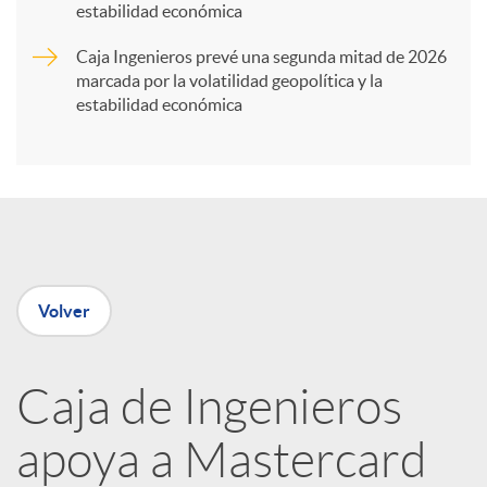
t
estabilidad económica
Caja Ingenieros prevé una segunda mitad de 2026
i
marcada por la volatilidad geopolítica y la
estabilidad económica
r
e
n
Volver
R
Caja de Ingenieros
e
apoya a Mastercard