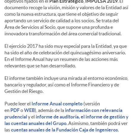
objetivos fijados en el
Plan Estratégico
,
IMPULSA 2019
. El
documento recoge la visión, misión y valores de la Entidad así
d
como la nueva estructura, que tiene el objetivo de seguir
aportando un servicio de calidad a los socios. Se trata del
Área de Servicios al Socio, que supone una profunda e
o
innovadora transformación del área comercial tradicional.
El ejercicio 2017 ha sido muy especial para la Entidad, ya que
s
ha sido el año de celebración del quincuagésimo aniversario.
En el Informe Anual hay un resumen de las acciones más
relevantes que se han desarrollado.
El informe también incluye una mirada al entorno económico,
bancario y regulador, así como el Informe Financiero y de
Gestión del Riesgo.
Puede leer el
Informe Anual completo
(versión
en
PDF
o
WEB
), además de la
información con relevancia
prudencial
y el
informe de auditoría, el informe de gestión y
las cuentas anuales del Grupo
. Asimismo, también podrá ver
las
cuentas anuales de la Fundación Caja de Ingenieros
.