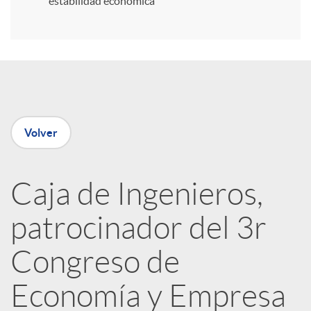
estabilidad económica
r
e
n
Volver
R
Caja de Ingenieros,
e
patrocinador del 3r
d
Congreso de
e
Economía y Empresa