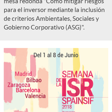
i
mesa redonda "Cómo mitigar riesgos
para el inversor mediante la inclusión
a
de criterios Ambientales, Sociales y
Gobierno Corporativo (ASG)".
l
e
s