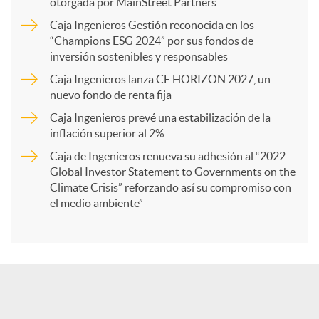
p
otorgada por MainStreet Partners
Caja Ingenieros Gestión reconocida en los
a
“Champions ESG 2024” por sus fondos de
inversión sostenibles y responsables
Caja Ingenieros lanza CE HORIZON 2027, un
r
nuevo fondo de renta fija
Caja Ingenieros prevé una estabilización de la
t
inflación superior al 2%
Caja de Ingenieros renueva su adhesión al “2022
i
Global Investor Statement to Governments on the
Climate Crisis” reforzando así su compromiso con
el medio ambiente”
r
e