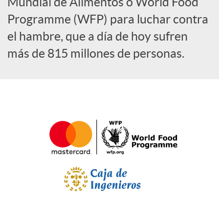
a
Mundial de Alimentos o World Food
Programme (WFP) para luchar contra
l
el hambre, que a día de hoy sufren
más de 815 millones de personas.
e
s