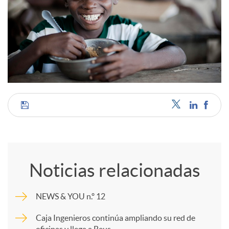
C
o
Noticias relacionadas
m
NEWS & YOU n.º 12
p
Caja Ingenieros continúa ampliando su red de