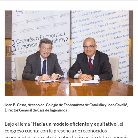
e
s
Joan B. Casas, decano del Colegio de Economistas de Cataluña y Joan Cavallé,
Director General de Caja de Ingenieros
Bajo el lema "
Hacia un modelo eficiente y equitativo
", el
congreso cuenta con la presencia de reconocidos
economistas para debatir sobre la situación de la economía