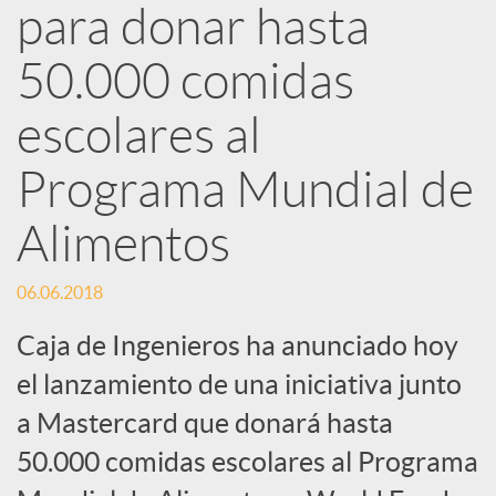
d
para donar hasta
e
50.000 comidas
escolares al
s
Programa Mundial de
S
Alimentos
o
06.06.2018
Caja de Ingenieros ha anunciado hoy
c
el lanzamiento de una iniciativa junto
i
a Mastercard que donará hasta
50.000 comidas escolares al Programa