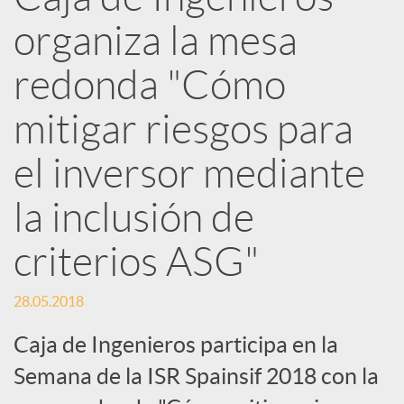
e
organiza la mesa
d
redonda "Cómo
e
mitigar riesgos para
el inversor mediante
s
la inclusión de
S
criterios ASG"
o
28.05.2018
Caja de Ingenieros participa en la
c
Semana de la ISR Spainsif 2018 con la