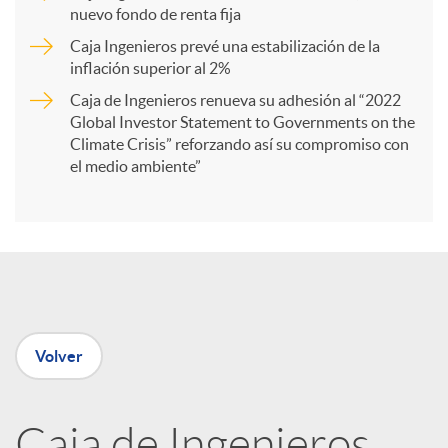
r
nuevo fondo de renta fija
Caja Ingenieros prevé una estabilización de la
t
inflación superior al 2%
Caja de Ingenieros renueva su adhesión al “2022
i
Global Investor Statement to Governments on the
Climate Crisis” reforzando así su compromiso con
el medio ambiente”
r
e
n
Volver
R
Caja de Ingenieros