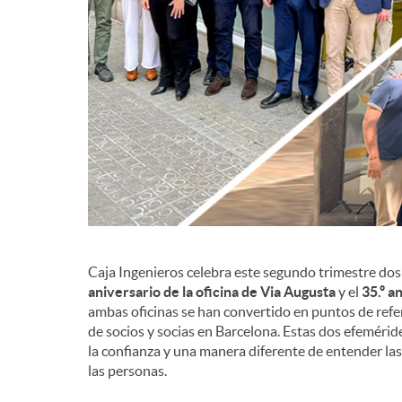
d
e
c
o
n
Caja Ingenieros celebra este segundo trimestre dos 
aniversario de la oficina de Via Augusta
y el
35.º a
ambas oficinas se han convertido en puntos de ref
t
de socios y socias en Barcelona. Estas dos efemérid
la confianza y una manera diferente de entender la
las personas.
e