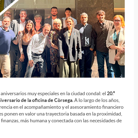
aniversarios muy especiales en la ciudad condal: el
20.º
i
niversario de la oficina de Còrsega
. A lo largo de los años,
erencia en el acompañamiento y el asesoramiento financiero
es ponen en valor una trayectoria basada en la proximidad,
s finanzas, más humana y conectada con las necesidades de