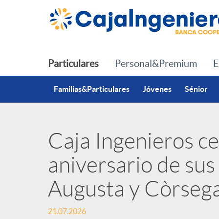
Saltar al contenido principal
Particulares
Personal&Premium
E
Familias&Particulares
Jóvenes
Sénior
Caja Ingenieros cel
P
aniversario de sus 
u
Augusta y Còrsega
b
21.07.2026