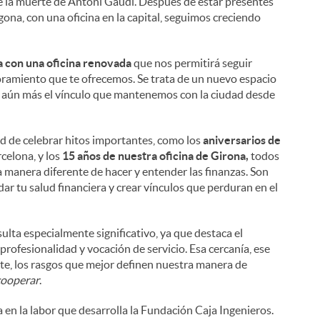
 de la muerte de Antoni Gaudí. Después de estar presentes
ona, con una oficina en la capital, seguimos creciendo
a con una oficina renovada
que nos permitirá seguir
soramiento que te ofrecemos. Se trata de un nuevo espacio
er aún más el vínculo que mantenemos con la ciudad desde
d de celebrar hitos importantes, como los
aniversarios de
rcelona, y los
15 años de nuestra oficina de Girona,
todos
na manera diferente de hacer y entender las finanzas. Son
r tu salud financiera y crear vínculos que perduran en el
ulta especialmente significativo, ya que destaca el
fesionalidad y vocación de servicio. Esa cercanía, ese
e, los rasgos que mejor definen nuestra manera de
cooperar
.
en la labor que desarrolla la Fundación Caja Ingenieros.