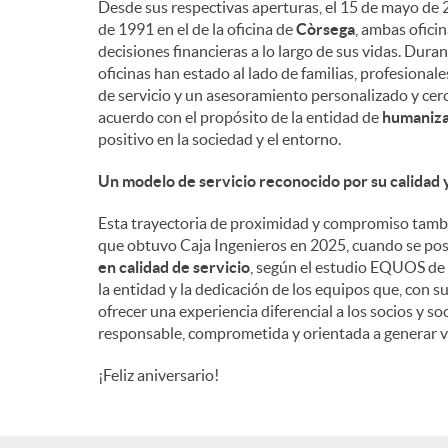
Desde sus respectivas aperturas, el 15 de mayo de 2
de 1991 en el de la oficina de
Còrsega
, ambas ofici
n
decisiones financieras a lo largo de sus vidas. Dura
oficinas han estado al lado de familias, profesiona
de servicio y un asesoramiento personalizado y cerc
i
acuerdo con el propósito de la entidad de
humanizar
positivo en la sociedad y el entorno.
d
Un modelo de servicio reconocido por su calidad
Esta trayectoria de proximidad y compromiso tambi
o
que obtuvo Caja Ingenieros en 2025, cuando se po
en calidad de servicio
, según el estudio EQUOS de 
la entidad y la dedicación de los equipos que, con s
s
ofrecer una experiencia diferencial a los socios y 
responsable, comprometida y orientada a generar v
¡Feliz aniversario!