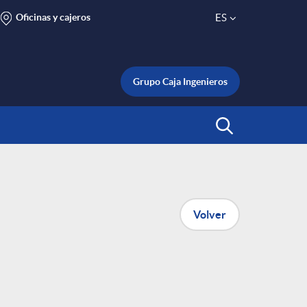
Oficinas y cajeros
ES
S
e
Grupo Caja Ingenieros
l
Abrir Buscar
e
c
Volver
t