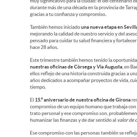
muy significativo para la ciudad: el del centenario
durante más de una década en la provincia de Tarrag
gracias a tu confianza y compromiso.
También hemos iniciado
una nueva etapa en Sevill
mejorando la calidad de nuestro servicio y del ase
pensado para cuidar tu salud financiera y fortalec
hace 28 años.
Este trimestre también hemos tenido la oportunida
nuestras oficinas de Còrsega y Via Augusta
, en Ba
ellos reflejo de una historia construida gracias a u
años dedicados a acompañar proyectos de vida, cuida
tiempo.
El
15.º aniversario de nuestra oficina de Girona
res
compromiso de un equipo humano que trabaja con pro
trato personal y ese compromiso son, probablement
humanizar las finanzas y de dar sentido al
valor de 
Ese compromiso con las personas también se refleja 