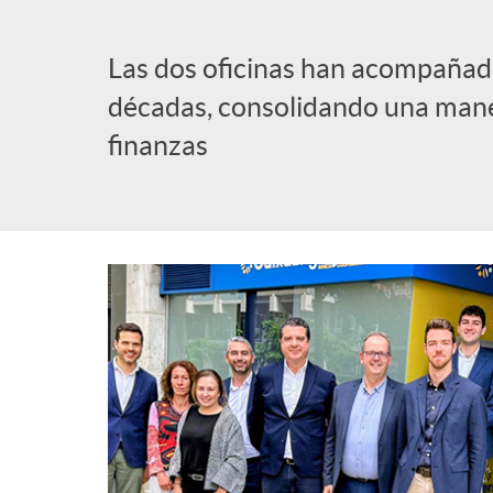
l
Las dos oficinas han acompañado
décadas, consolidando una mane
i
finanzas
c
a
d
o
r