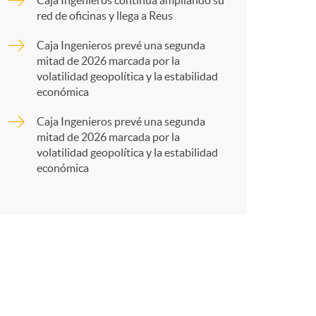
a
Caja Ingenieros continúa ampliando su
red de oficinas y llega a Reus
r
Caja Ingenieros prevé una segunda
mitad de 2026 marcada por la
volatilidad geopolítica y la estabilidad
t
económica
Caja Ingenieros prevé una segunda
mitad de 2026 marcada por la
volatilidad geopolítica y la estabilidad
económica
r
e
n