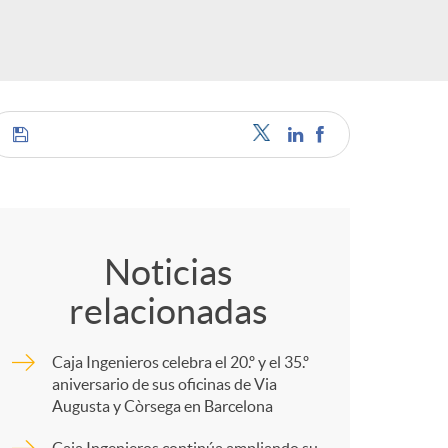
s
C
o
Noticias
relacionadas
m
Caja Ingenieros celebra el 20.º y el 35.º
p
aniversario de sus oficinas de Via
Augusta y Còrsega en Barcelona