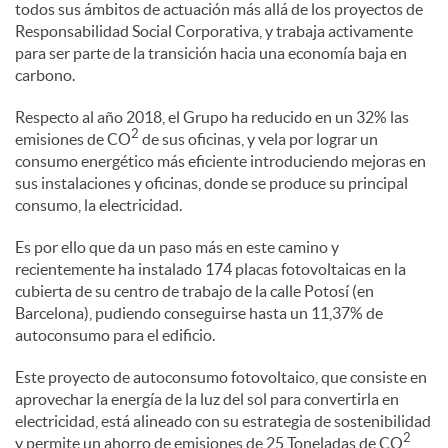
todos sus ámbitos de actuación más allá de los proyectos de
l
Responsabilidad Social Corporativa, y trabaja activamente
para ser parte de la transición hacia una economía baja en
e
carbono.
Respecto al año 2018, el Grupo ha reducido en un 32% las
2
s
emisiones de CO
de sus oficinas, y vela por lograr un
consumo energético más eficiente introduciendo mejoras en
sus instalaciones y oficinas, donde se produce su principal
consumo, la electricidad.
Es por ello que da un paso más en este camino y
recientemente ha instalado 174 placas fotovoltaicas en la
cubierta de su centro de trabajo de la calle Potosí (en
Barcelona), pudiendo conseguirse hasta un 11,37% de
autoconsumo para el edificio.
Este proyecto de autoconsumo fotovoltaico, que consiste en
aprovechar la energía de la luz del sol para convertirla en
electricidad, está alineado con su estrategia de sostenibilidad
2
y permite un ahorro de emisiones de 25 Toneladas de CO