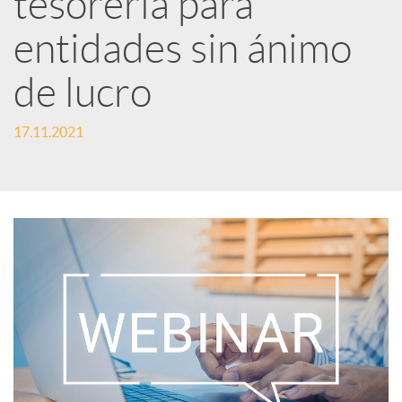
tesorería para
entidades sin ánimo
c
de lucro
a
17.11.2021
d
o
r
d
e