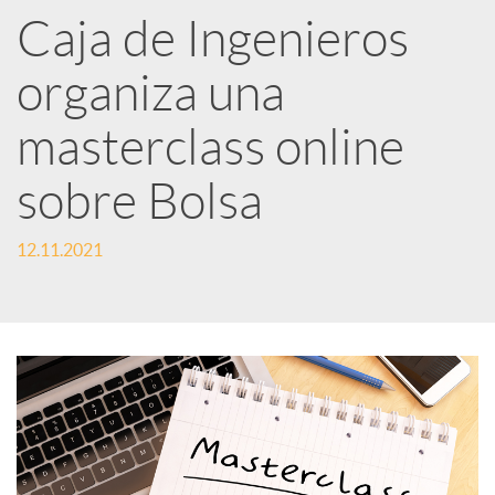
Caja de Ingenieros
e
organiza una
d
masterclass online
e
sobre Bolsa
12.11.2021
s
S
o
c