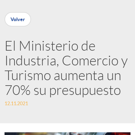
e
Volver
n
R
El Ministerio de
Industria, Comercio y
e
Turismo aumenta un
d
70% su presupuesto
e
12.11.2021
s