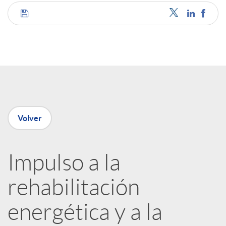
C
o
m
p
Volver
a
Impulso a la
rehabilitación
r
energética y a la
t