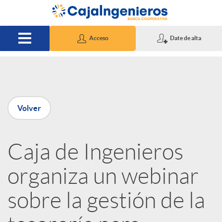
Saltar al contenido principal
Acceso
Date de alta
P
Volver
u
Caja de Ingenieros
b
organiza un webinar
l
sobre la gestión de la
i