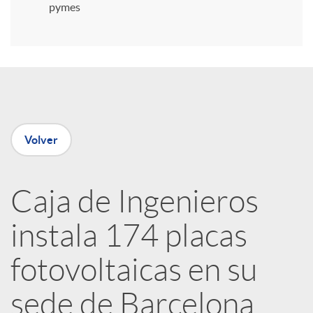
i
pymes
r
e
Volver
n
R
Caja de Ingenieros
instala 174 placas
e
fotovoltaicas en su
d
sede de Barcelona