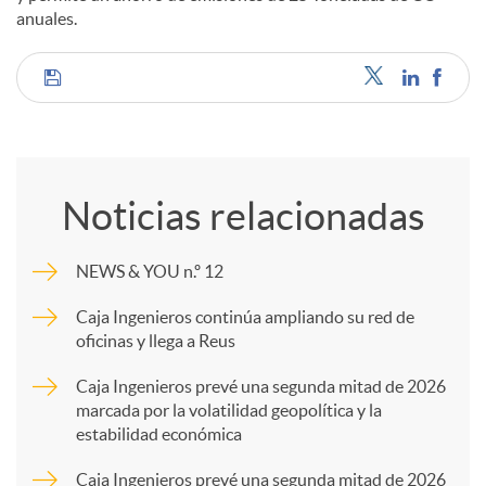
anuales.
C
o
Noticias relacionadas
m
NEWS & YOU n.º 12
p
Caja Ingenieros continúa ampliando su red de
oficinas y llega a Reus
a
Caja Ingenieros prevé una segunda mitad de 2026
marcada por la volatilidad geopolítica y la
estabilidad económica
r
Caja Ingenieros prevé una segunda mitad de 2026