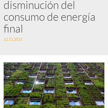
disminución del
i
consumo de energía
r
final
12.11.2021
e
n
R
e
d