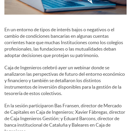
c
En un entorno de tipos de interés bajos o negativos o el
o
cambio de condiciones bancarias en algunas cuentas
corrientes hace que muchas Instituciones como los colegios
profesionales, las fundaciones o las mutualidades deban
n
adoptar decisiones que protejan su patrimonio.
Caja de Ingenieros celebró ayer un webinar donde se
t
analizaron las perspectivas de futuro del entorno económico
y financiero y también se detallaron los distintos
instrumentos de inversión disponibles para la gestión de la
e
tesorería de estos colectivos.
En la sesión participaron Bas Fransen, director de Mercado
n
de Capitales en Caja de Ingenieros; Xavier Fàbregas, director
de Caja Ingenieros Gestión; y Eduard Barcons, director de
i
banca institucional de Cataluña y Baleares en Caja de