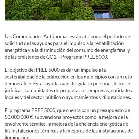
e
s
Las Comunidades Autónomas están abriendo el periodo de
solicitud de las ayudas para el impulso a la rehabilitación
energética y a la disminución del consumo de energía final y
S
de las emisiones de CO2 – Programa PREE 5000.
El objetivo del PREE 5000 es dar un impulso a la
o
sostenibilidad de la edificación en los municipios con un reto
demográfico. Estas ayudas van dirigidas a personas físicas o
jurídicas, comunidades de propietarios, empresas, entidades
c
locales y del sector público o ayuntamientos y diputaciones.
El programa PREE 5000, que cuenta con un presupuesto de
i
50.000.000 €, subvenciona proyectos como la mejora de la
envolvente térmica, la mejora de la eficiencia energética de
las instalaciones térmicas y la mejoras de las instalaciones de
a
iluminación.