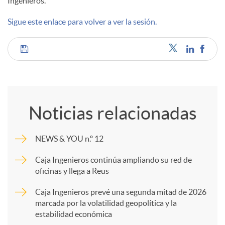
Ingenieros.
d
Sigue este enlace para volver a ver la sesión.
o
C
s
o
Noticias relacionadas
m
NEWS & YOU n.º 12
p
Caja Ingenieros continúa ampliando su red de
oficinas y llega a Reus
a
Caja Ingenieros prevé una segunda mitad de 2026
marcada por la volatilidad geopolítica y la
estabilidad económica
r