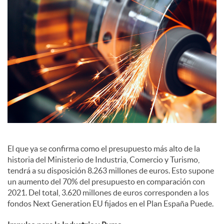
S
o
c
i
a
El que ya se confirma como el presupuesto más alto de la
historia del Ministerio de Industria, Comercio y Turismo,
l
tendrá a su disposición 8.263 millones de euros. Esto supone
un aumento del 70% del presupuesto en comparación con
2021. Del total, 3.620 millones de euros corresponden a los
e
fondos Next Generation EU fijados en el Plan España Puede.