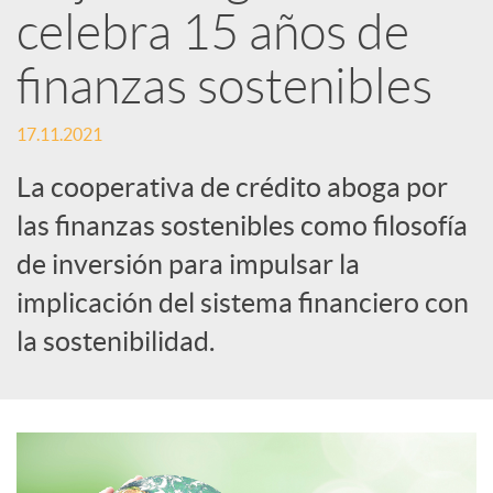
celebra 15 años de
d
finanzas sostenibles
e
17.11.2021
La cooperativa de crédito aboga por
s
las finanzas sostenibles como filosofía
de inversión para impulsar la
S
implicación del sistema financiero con
o
la sostenibilidad.
c
i