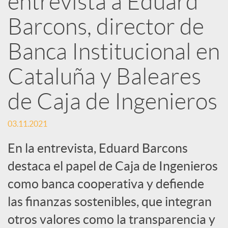
entrevista a Eduard
d
Barcons, director de
e
Banca Institucional en
Cataluña y Baleares
s
de Caja de Ingenieros
S
03.11.2021
o
En la entrevista, Eduard Barcons
destaca el papel de Caja de Ingenieros
c
como banca cooperativa y defiende
las finanzas sostenibles, que integran
i
otros valores como la transparencia y