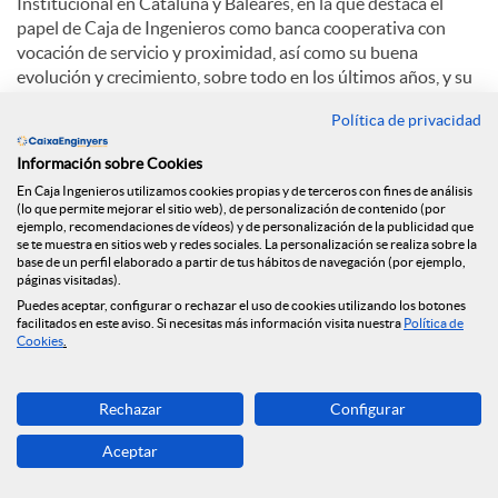
Institucional en Cataluña y Baleares, en la que destaca el
papel de Caja de Ingenieros como banca cooperativa con
vocación de servicio y proximidad, así como su buena
evolución y crecimiento, sobre todo en los últimos años, y su
papel como agente comprometido con el planeta y el
Política de privacidad
medioambiente.
Información sobre Cookies
Sobre el auge de las finanzas sostenibles, Eduard Barcons
En Caja Ingenieros utilizamos cookies propias y de terceros con fines de análisis
comenta: “La integración de factores ambientales o sociales
(lo que permite mejorar el sitio web), de personalización de contenido (por
puede provocar que la rentabilidad puede ser igual o
ejemplo, recomendaciones de vídeos) y de personalización de la publicidad que
superior. Cada vez más la gente percibe que, además de la
se te muestra en sitios web y redes sociales. La personalización se realiza sobre la
base de un perfil elaborado a partir de tus hábitos de navegación (por ejemplo,
rentabilidad económica, hay otros factores cómo la
páginas visitadas).
dimensión social, medioambiental y de la transparencia".
Puedes aceptar, configurar o rechazar el uso de cookies utilizando los botones
facilitados en este aviso. Si necesitas más información visita nuestra
Política de
En cuanto a la apuesta de Caja de Ingenieros por la
Cookies
.
digitalización, Eduard Barcons explica: “El crecimiento de
oficinas continuará siendo cómo ha sido siempre, progresivo.
Rechazar
Configurar
Y hay una apuesta clarísima por la digitalización. El mejor
está para venir”.
Aceptar