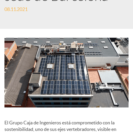
e
08.11.2021
s
S
o
c
i
a
El Grupo Caja de Ingenieros está comprometido con la
sostenibilidad, uno de sus ejes vertebradores, visible en