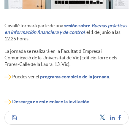
Cavallé formará parte de una
sesión sobre
Buenas prácticas
en información financiera y de control
, el 1 de junio a las
12.25 horas.
La jornada se realizará en la Facultat d'Empresa i
Comunicació de la Universitat de Vic (Edificio Torre dels
Frares-Calle de la Laura, 13, Vic).
Puedes ver el
programa completo de la jornada
.
Descarga en este enlace la invitación.
C