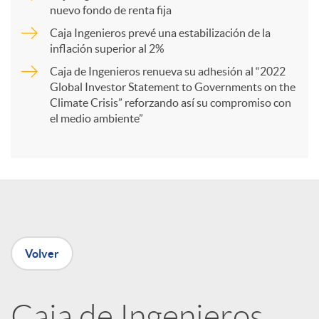
r
nuevo fondo de renta fija
Caja Ingenieros prevé una estabilización de la
t
inflación superior al 2%
Caja de Ingenieros renueva su adhesión al “2022
i
Global Investor Statement to Governments on the
Climate Crisis” reforzando así su compromiso con
el medio ambiente”
r
e
n
Volver
R
Caja de Ingenieros