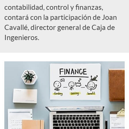
o
contabilidad, control y finanzas,
c
contará con la participación de Joan
Cavallé, director general de Caja de
i
Ingenieros.
a
l
e
s