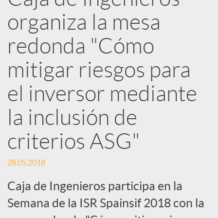
e
organiza la mesa
d
redonda "Cómo
e
mitigar riesgos para
el inversor mediante
s
la inclusión de
S
criterios ASG"
o
28.05.2018
Caja de Ingenieros participa en la
c
Semana de la ISR Spainsif 2018 con la