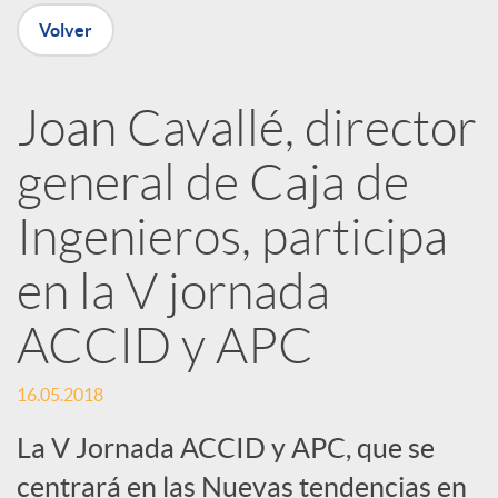
n
Volver
R
Joan Cavallé, director
e
general de Caja de
d
Ingenieros, participa
e
en la V jornada
ACCID y APC
s
16.05.2018
S
La V Jornada ACCID y APC, que se
centrará en las Nuevas tendencias en