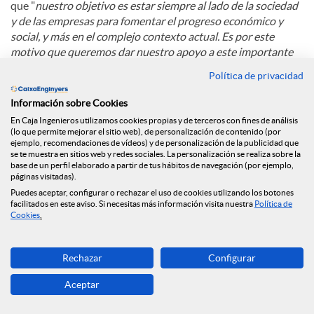
que "
nuestro objetivo es estar siempre al lado de la sociedad
y de las empresas para fomentar el progreso económico y
social, y más en el complejo contexto actual. Es por este
motivo que queremos dar nuestro apoyo a este importante
congreso, punto de encuentro y debate sobre el modelo
Política de privacidad
empresarial y económico de Cataluña"
.
Información sobre Cookies
En Caja Ingenieros utilizamos cookies propias y de terceros con fines de análisis
C
(lo que permite mejorar el sitio web), de personalización de contenido (por
ejemplo, recomendaciones de vídeos) y de personalización de la publicidad que
se te muestra en sitios web y redes sociales. La personalización se realiza sobre la
base de un perfil elaborado a partir de tus hábitos de navegación (por ejemplo,
o
páginas visitadas).
Puedes aceptar, configurar o rechazar el uso de cookies utilizando los botones
Noticias relacionadas
facilitados en este aviso. Si necesitas más información visita nuestra
Política de
Cookies
.
m
Caja Ingenieros refuerza su compromiso con la
Rechazar
Configurar
economía social con su incorporación al Grupo
p
Clade
Aceptar
Caja Ingenieros refuerza su presencia en Madrid