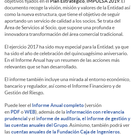
objetivos fijados en el
Plan Estratégico
,
IMPULSA 2019
. El
documento recoge la visión, misión y valores de la Entidad así
d
como la nueva estructura, que tiene el objetivo de seguir
aportando un servicio de calidad a los socios. Se trata del
Área de Servicios al Socio, que supone una profunda e
o
innovadora transformación del área comercial tradicional.
El ejercicio 2017 ha sido muy especial para la Entidad, ya que
s
ha sido el año de celebración del quincuagésimo aniversario.
En el Informe Anual hay un resumen de las acciones más
relevantes que se han desarrollado.
El informe también incluye una mirada al entorno económico,
bancario y regulador, así como el Informe Financiero y de
Gestión del Riesgo.
Puede leer el
Informe Anual completo
(versión
en
PDF
o
WEB
), además de la
información con relevancia
prudencial
y el
informe de auditoría, el informe de gestión y
las cuentas anuales del Grupo
. Asimismo, también podrá ver
las
cuentas anuales de la Fundación Caja de Ingenieros
.