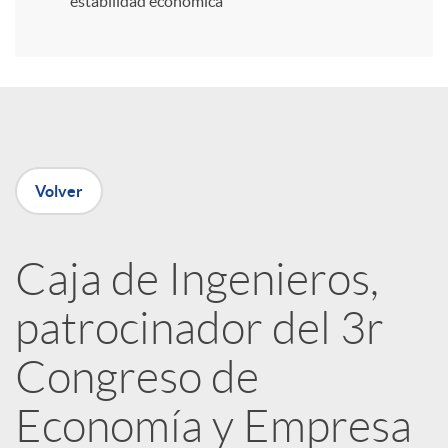
estabilidad económica
r
e
n
Volver
R
Caja de Ingenieros,
e
patrocinador del 3r
d
Congreso de
e
Economía y Empresa