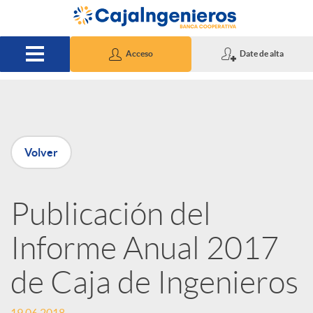
Saltar al contenido principal
Acceso
Date de alta
P
Volver
u
Publicación del
b
Informe Anual 2017
l
de Caja de Ingenieros
i