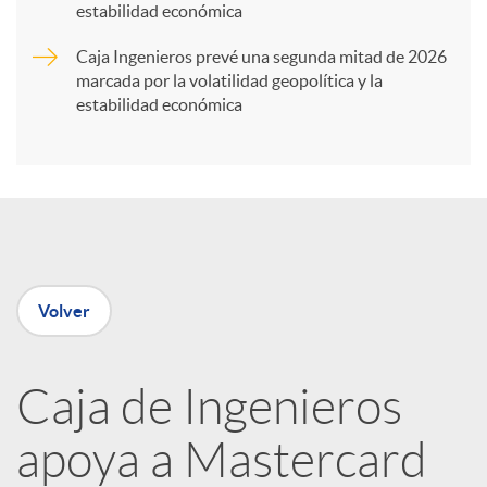
t
estabilidad económica
Caja Ingenieros prevé una segunda mitad de 2026
i
marcada por la volatilidad geopolítica y la
estabilidad económica
r
e
n
Volver
R
Caja de Ingenieros
e
apoya a Mastercard