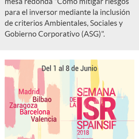
i
mesa redonda "Cómo mitigar riesgos
para el inversor mediante la inclusión
a
de criterios Ambientales, Sociales y
Gobierno Corporativo (ASG)".
l
e
s