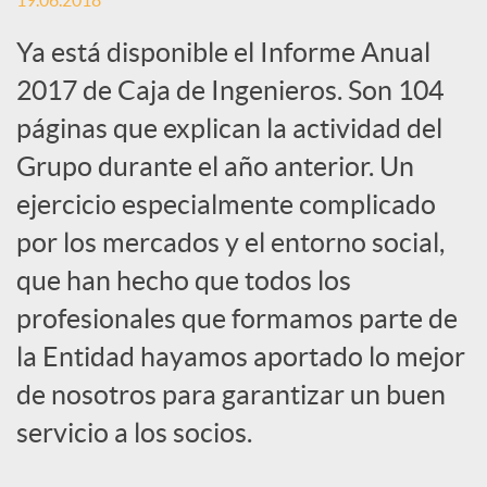
19.06.2018
c
Ya está disponible el Informe Anual
2017 de Caja de Ingenieros. Son 104
a
páginas que explican la actividad del
Grupo durante el año anterior. Un
d
ejercicio especialmente complicado
por los mercados y el entorno social,
o
que han hecho que todos los
profesionales que formamos parte de
r
la Entidad hayamos aportado lo mejor
de nosotros para garantizar un buen
d
servicio a los socios.
e