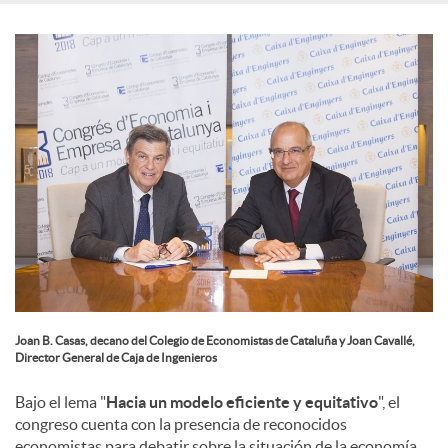
e
s
Joan B. Casas, decano del Colegio de Economistas de Cataluña y Joan Cavallé,
Director General de Caja de Ingenieros
Bajo el lema "
Hacia un modelo eficiente y equitativo
", el
congreso cuenta con la presencia de reconocidos
economistas para debatir sobre la situación de la economía