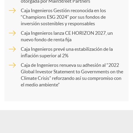
p
otorgada por MainStreet Partners
Caja Ingenieros Gestión reconocida en los
a
“Champions ESG 2024” por sus fondos de
inversión sostenibles y responsables
Caja Ingenieros lanza CE HORIZON 2027, un
r
nuevo fondo de renta fija
Caja Ingenieros prevé una estabilización de la
t
inflación superior al 2%
Caja de Ingenieros renueva su adhesión al “2022
i
Global Investor Statement to Governments on the
Climate Crisis” reforzando así su compromiso con
el medio ambiente”
r
e