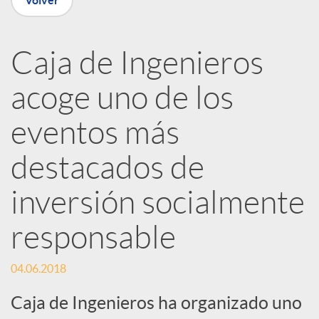
Volver
R
Caja de Ingenieros
e
acoge uno de los
d
eventos más
e
destacados de
inversión socialmente
s
responsable
S
04.06.2018
o
Caja de Ingenieros ha organizado uno