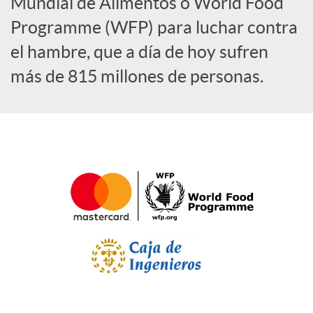
a
Mundial de Alimentos o World Food
Programme (WFP) para luchar contra
l
el hambre, que a día de hoy sufren
más de 815 millones de personas.
e
s