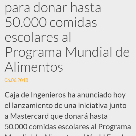
d
para donar hasta
e
50.000 comidas
escolares al
s
Programa Mundial de
S
Alimentos
o
06.06.2018
Caja de Ingenieros ha anunciado hoy
c
el lanzamiento de una iniciativa junto
i
a Mastercard que donará hasta
50.000 comidas escolares al Programa