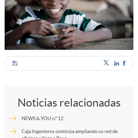
C
o
Noticias relacionadas
m
NEWS & YOU n.º 12
p
Caja Ingenieros continúa ampliando su red de