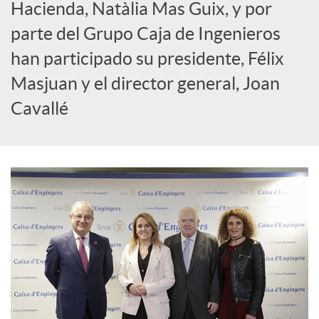
Hacienda, Natàlia Mas Guix, y por
c
parte del Grupo Caja de Ingenieros
han participado su presidente, Félix
i
Masjuan y el director general, Joan
Cavallé
a
l
e
s