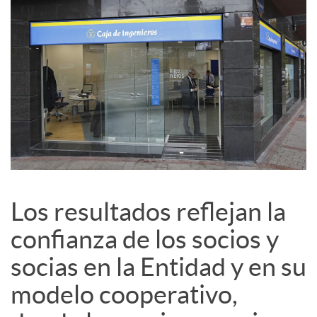
i
a
l
e
s
Los resultados reflejan la
confianza de los socios y
socias en la Entidad y en su
modelo cooperativo,