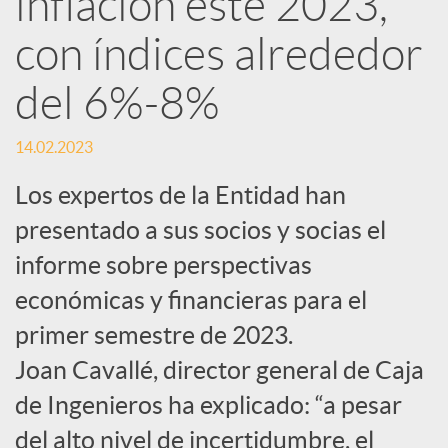
inflación este 2023,
con índices alrededor
c
del 6%-8%
a
14.02.2023
d
Los expertos de la Entidad han
presentado a sus socios y socias el
o
informe sobre perspectivas
económicas y financieras para el
r
primer semestre de 2023.
d
Joan Cavallé, director general de Caja
de Ingenieros ha explicado: “a pesar
e
del alto nivel de incertidumbre, el