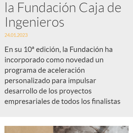
la Fundación Caja de
s
Ingenieros
S
24.01.2023
o
En su 10ª edición, la Fundación ha
incorporado como novedad un
c
programa de aceleración
personalizado para impulsar
i
desarrollo de los proyectos
empresariales de todos los finalistas
a
l