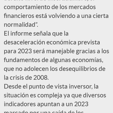
comportamiento de los mercados
c
financieros está volviendo a una cierta
normalidad”.
o
El informe señala que la
desaceleración económica prevista
n
para 2023 será manejable gracias a los
fundamentos de algunas economías,
t
que no adolecen los desequilibrios de
e
la crisis de 2008.
Desde el punto de vista inversor, la
n
situación es compleja ya que diversos
indicadores apuntan a un 2023
i
marcado por una caída de los