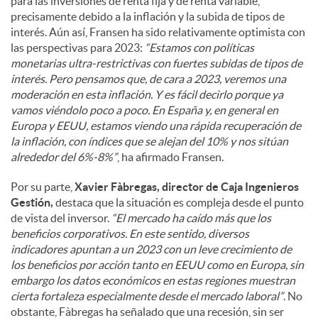
para las inversiones de renta fija y de renta variable,
precisamente debido a la inflación y la subida de tipos de
interés. Aún así, Fransen ha sido relativamente optimista con
las perspectivas para 2023:
“Estamos con políticas
monetarias ultra-restrictivas con fuertes subidas de tipos de
interés. Pero pensamos que, de cara a 2023, veremos una
moderación en esta inflación. Y es fácil decirlo porque ya
vamos viéndolo poco a poco. En España y, en general en
Europa y EEUU, estamos viendo una rápida recuperación de
la inflación, con índices que se alejan del 10% y nos sitúan
alrededor del 6%-8%”
, ha afirmado Fransen.
Por su parte,
Xavier Fàbregas, director de Caja Ingenieros
Gestión,
destaca que la situación es compleja desde el punto
de vista del inversor.
“El mercado ha caído más que los
beneficios corporativos. En este sentido, diversos
indicadores apuntan a un 2023 con un leve crecimiento de
los beneficios por acción tanto en EEUU como en Europa, sin
embargo los datos económicos en estas regiones muestran
cierta fortaleza especialmente desde el mercado laboral”
. No
obstante, Fàbregas ha señalado que una recesión, sin ser