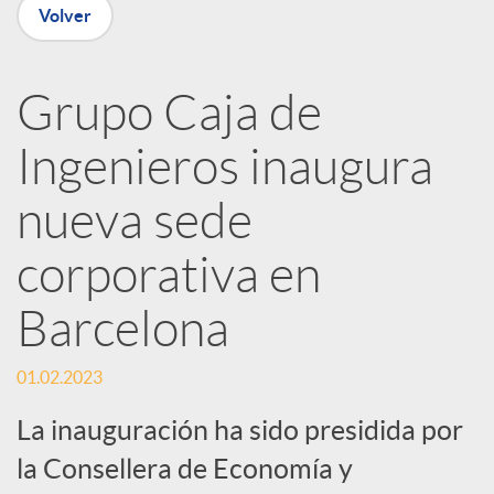
Volver
R
Grupo Caja de
e
Ingenieros inaugura
d
nueva sede
e
corporativa en
Barcelona
s
01.02.2023
S
La inauguración ha sido presidida por
la Consellera de Economía y
o