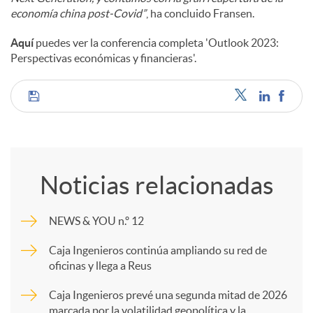
economía china post-Covid”
, ha concluido Fransen.
Aquí
puedes ver la conferencia completa 'Outlook 2023:
Perspectivas económicas y financieras'.
C
o
Noticias relacionadas
m
NEWS & YOU n.º 12
p
Caja Ingenieros continúa ampliando su red de
oficinas y llega a Reus
a
Caja Ingenieros prevé una segunda mitad de 2026
marcada por la volatilidad geopolítica y la