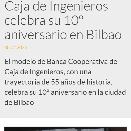
Caja de Ingenieros
e
celebra su 10º
d
aniversario en Bilbao
e
08.02.2023
El modelo de Banca Cooperativa de
s
Caja de Ingenieros, con una
trayectoria de 55 años de historia,
S
celebra su 10º aniversario en la ciudad
o
de Bilbao
c