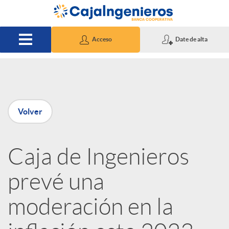
Saltar al contenido principal
Acceso
Date de alta
P
Volver
u
Caja de Ingenieros
b
prevé una
l
moderación en la
i