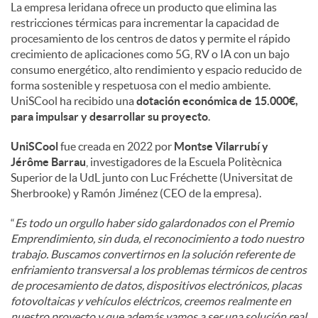
La empresa leridana ofrece un producto que elimina las
restricciones térmicas para incrementar la capacidad de
procesamiento de los centros de datos y permite el rápido
crecimiento de aplicaciones como 5G, RV o IA con un bajo
consumo energético, alto rendimiento y espacio reducido de
forma sostenible y respetuosa con el medio ambiente.
UniSCool ha recibido una
dotación económica de 15.000€,
para impulsar y desarrollar su proyecto
.
UniSCool
fue creada en 2022 por
Montse Vilarrubí y
Jérôme Barrau
, investigadores de la Escuela Politècnica
Superior de la UdL junto con Luc Fréchette (Universitat de
Sherbrooke) y Ramón Jiménez (CEO de la empresa).
“
Es todo un orgullo haber sido galardonados con el Premio
Emprendimiento, sin duda, el reconocimiento a todo nuestro
trabajo. Buscamos convertirnos en la solución referente de
enfriamiento transversal a los problemas térmicos de centros
de procesamiento de datos, dispositivos electrónicos, placas
fotovoltaicas y vehículos eléctricos, creemos realmente en
nuestro proyecto y que además vamos a ser una solución real