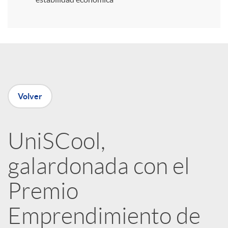
r
e
n
Volver
R
UniSCool,
e
galardonada con el
d
Premio
e
Emprendimiento de