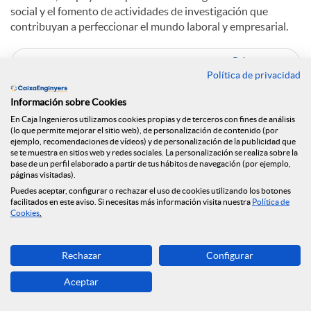
social y el fomento de actividades de investigación que
contribuyan a perfeccionar el mundo laboral y empresarial.
C
Política de privacidad
Información sobre Cookies
o
En Caja Ingenieros utilizamos cookies propias y de terceros con fines de análisis
(lo que permite mejorar el sitio web), de personalización de contenido (por
ejemplo, recomendaciones de vídeos) y de personalización de la publicidad que
Noticias relacionadas
se te muestra en sitios web y redes sociales. La personalización se realiza sobre la
m
base de un perfil elaborado a partir de tus hábitos de navegación (por ejemplo,
páginas visitadas).
El Grupo Caja Ingenieros se vuelca en el apoyo a
Puedes aceptar, configurar o rechazar el uso de cookies utilizando los botones
facilitados en este aviso. Si necesitas más información visita nuestra
Política de
los afectados por la DANA
p
Cookies
.
Caja Ingenieros refuerza su presencia en Madrid
con un nuevo buque insignia
a
Rechazar
Configurar
#CEApropa, la oficina bancaria móvil de Caja
Ingenieros, enciende motores
Aceptar
r
#CEApropa, la oficina bancaria móvil de Caja