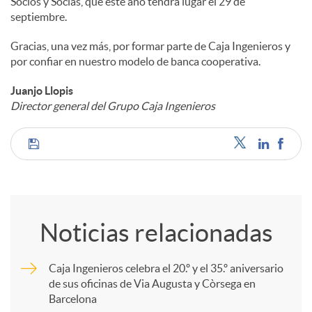
Socios y Socias, que este año tendrá lugar el 29 de
septiembre.
Gracias, una vez más, por formar parte de Caja Ingenieros y
por confiar en nuestro modelo de banca cooperativa.
Juanjo Llopis
Director general del Grupo Caja Ingenieros
C
o
Noticias relacionadas
m
Caja Ingenieros celebra el 20.º y el 35.º aniversario
de sus oficinas de Via Augusta y Còrsega en
p
Barcelona