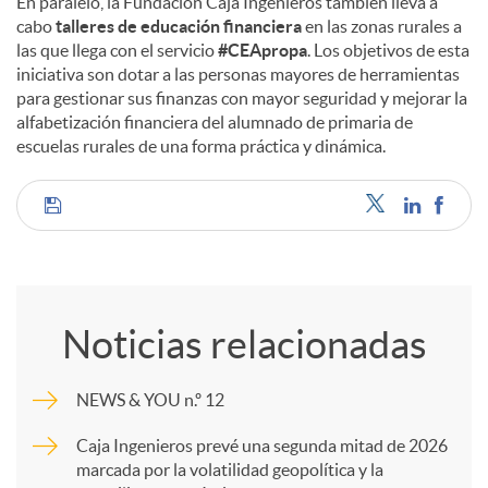
En paralelo, la Fundación Caja Ingenieros también lleva a
cabo
talleres de educación financiera
en las zonas rurales a
las que llega con el servicio
#CEApropa
. Los objetivos de esta
iniciativa son dotar a las personas mayores de herramientas
para gestionar sus finanzas con mayor seguridad y mejorar la
alfabetización financiera del alumnado de primaria de
escuelas rurales de una forma práctica y dinámica.
C
o
Noticias relacionadas
m
NEWS & YOU n.º 12
p
Caja Ingenieros prevé una segunda mitad de 2026
marcada por la volatilidad geopolítica y la