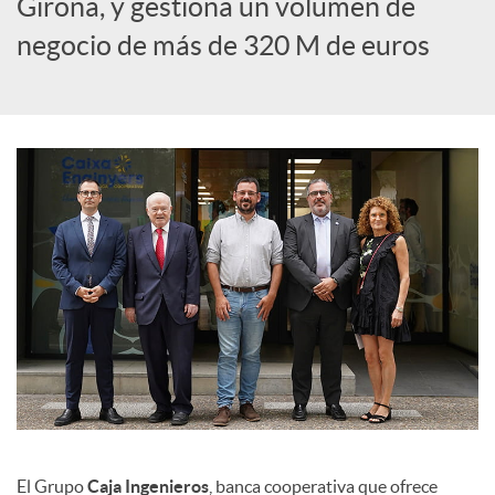
Girona, y gestiona un volumen de
c
negocio de más de 320 M de euros
i
a
l
e
s
El Grupo
Caja Ingenieros
, banca cooperativa que ofrece