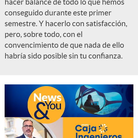
hacer balance de todo lo que hemos
o
conseguido durante este primer
semestre. Y hacerlo con satisfacción,
c
pero, sobre todo, con el
convencimiento de que nada de ello
i
habría sido posible sin tu confianza.
a
l
e
s