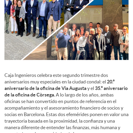
c
o
n
t
Caja Ingenieros celebra este segundo trimestre dos
aniversarios muy especiales en la ciudad condal: el
20.º
aniversario de la oficina de Via Augusta
y el
35.º aniversario
e
de la oficina de Còrsega
. A lo largo de los años, ambas
oficinas se han convertido en puntos de referencia en el
n
acompañamiento y el asesoramiento financiero de socios y
socias en Barcelona. Estas dos efemérides ponen en valor una
trayectoria basada en la proximidad, la confianza y una
i
manera diferente de entender las finanzas, más humana y