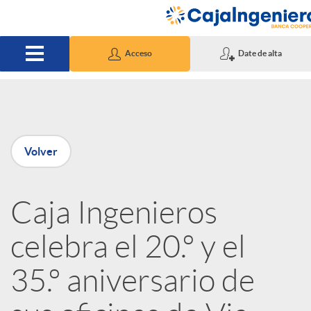
Saltar al contenido principal
Acceso
Date de alta
P
Volver
u
Caja Ingenieros
b
celebra el 20.º y el
l
35.º aniversario de
i