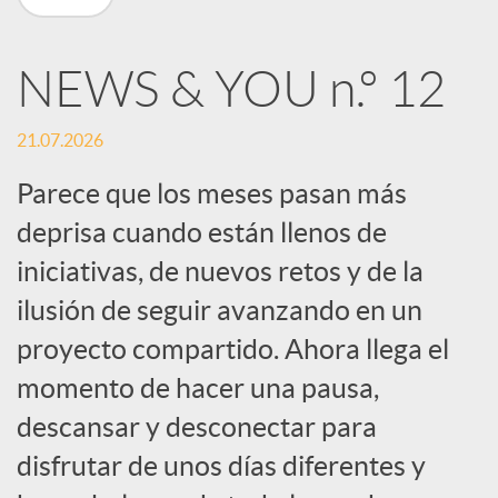
n
NEWS & YOU n.º 12
R
21.07.2026
e
Parece que los meses pasan más
deprisa cuando están llenos de
d
iniciativas, de nuevos retos y de la
e
ilusión de seguir avanzando en un
proyecto compartido. Ahora llega el
s
momento de hacer una pausa,
descansar y desconectar para
S
disfrutar de unos días diferentes y