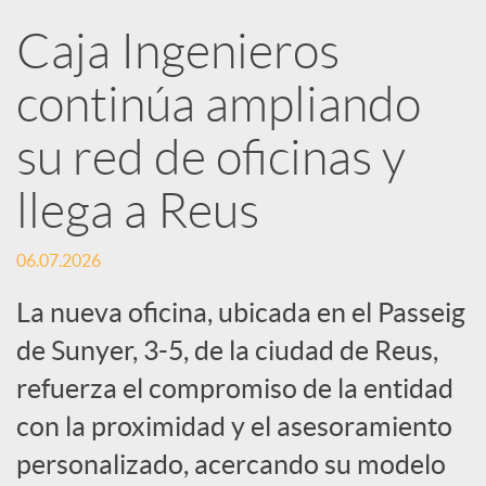
R
Caja Ingenieros
continúa ampliando
e
su red de oficinas y
d
llega a Reus
e
06.07.2026
s
La nueva oficina, ubicada en el Passeig
de Sunyer, 3-5, de la ciudad de Reus,
S
refuerza el compromiso de la entidad
con la proximidad y el asesoramiento
o
personalizado, acercando su modelo