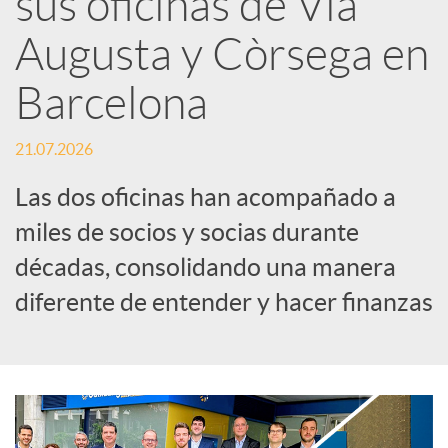
sus oficinas de Via
Augusta y Còrsega en
c
Barcelona
a
21.07.2026
d
Las dos oficinas han acompañado a
miles de socios y socias durante
o
décadas, consolidando una manera
diferente de entender y hacer finanzas
r
d
e