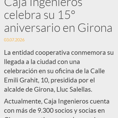
Caja Ingenieros
R
celebra su 15º
e
aniversario en Girona
d
03.07.2026
La entidad cooperativa conmemora su
e
llegada a la ciudad con una
celebración en su oficina de la Calle
s
Emili Grahit, 10, presidida por el
S
alcalde de Girona, Lluc Salellas.
Actualmente, Caja Ingenieros cuenta
o
con más de 9.300 socios y socias en