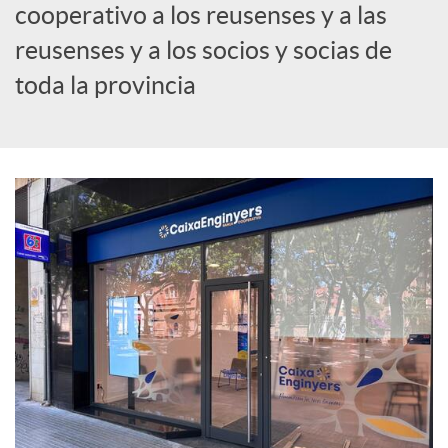
cooperativo a los reusenses y a las
c
reusenses y a los socios y socias de
toda la provincia
i
a
l
e
s