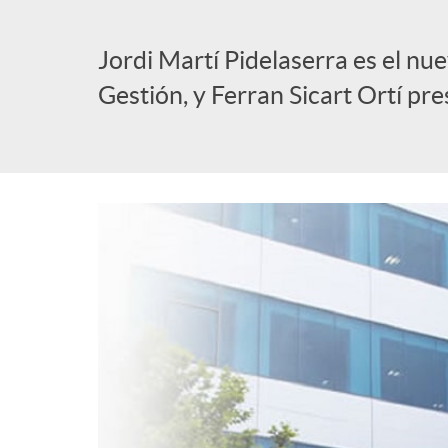
l
Jordi Martí Pidelaserra es el nu
Gestión, y Ferran Sicart Ortí pr
i
c
a
d
o
r