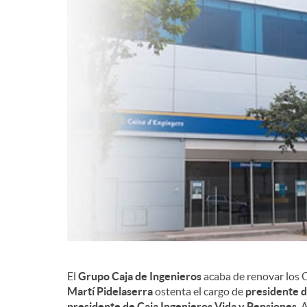
d
e
c
o
n
t
El
Grupo Caja de Ingenieros
acaba de renovar los Con
e
Martí
Pidelaserra
ostenta el cargo de
presidente d
presidente de Caja Ingenieros Vida y Pensiones
. 