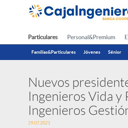
Saltar al contenido principal
Particulares
Personal&Premium
E
Familias&Particulares
Jóvenes
Sénior
Nuevos presidente
P
Ingenieros Vida y 
u
Ingenieros Gestió
b
29.07.2021