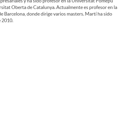
resariales y ha sido profesor en la Universitat Pomepu
iversitat Oberta de Catalunya. Actualmente es profesor en la
e Barcelona, donde dirige varios masters. Martí ha sido
e 2010.
i
l