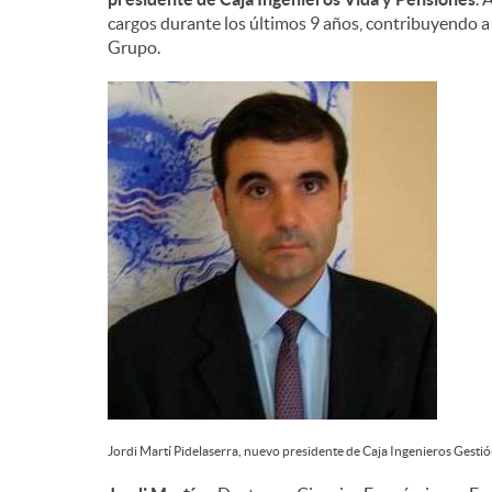
cargos durante los últimos 9 años, contribuyendo a 
n
Grupo.
i
d
o
s
Jordi Martí Pidelaserra, nuevo presidente de Caja Ingenieros Gestió