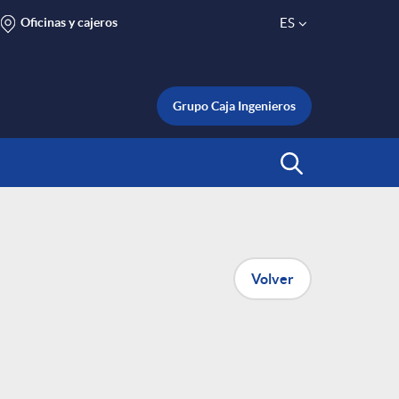
Oficinas y cajeros
ES
S
e
Grupo Caja Ingenieros
l
Abrir Buscar
e
c
Volver
t