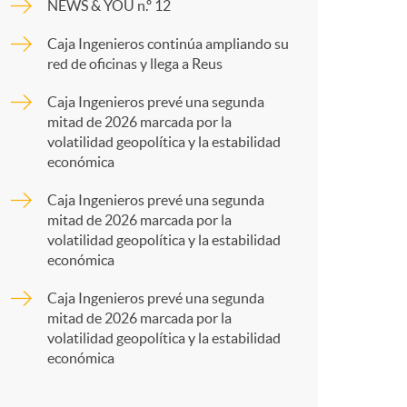
o
NEWS & YOU n.º 12
p
Caja Ingenieros continúa ampliando su
m
red de oficinas y llega a Reus
a
Caja Ingenieros prevé una segunda
a
mitad de 2026 marcada por la
r
volatilidad geopolítica y la estabilidad
económica
t
Caja Ingenieros prevé una segunda
mitad de 2026 marcada por la
volatilidad geopolítica y la estabilidad
económica
Caja Ingenieros prevé una segunda
r
mitad de 2026 marcada por la
volatilidad geopolítica y la estabilidad
económica
e