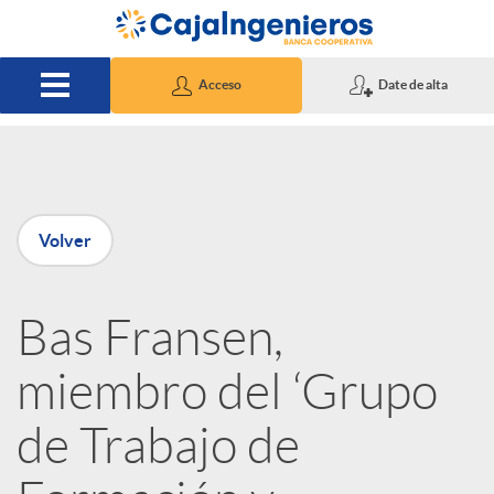
Saltar al contenido principal
Acceso
Date de alta
P
Volver
u
Bas Fransen,
b
miembro del ‘Grupo
l
de Trabajo de
i