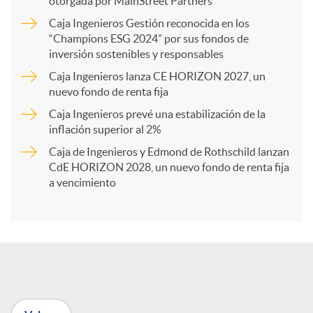
otorgada por MainStreet Partners
Caja Ingenieros Gestión reconocida en los
a
“Champions ESG 2024” por sus fondos de
inversión sostenibles y responsables
Caja Ingenieros lanza CE HORIZON 2027, un
r
nuevo fondo de renta fija
Caja Ingenieros prevé una estabilización de la
t
inflación superior al 2%
Caja de Ingenieros y Edmond de Rothschild lanzan
i
CdE HORIZON 2028, un nuevo fondo de renta fija
a vencimiento
r
e
n