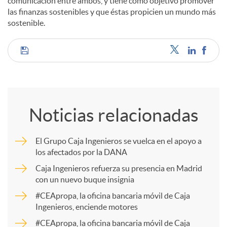
comunicación entre ambos, y tiene como objetivo promover
las finanzas sostenibles y que éstas propicien un mundo más
sostenible.
C
o
Noticias relacionadas
m
El Grupo Caja Ingenieros se vuelca en el apoyo a
los afectados por la DANA
p
Caja Ingenieros refuerza su presencia en Madrid
con un nuevo buque insignia
a
#CEApropa, la oficina bancaria móvil de Caja
Ingenieros, enciende motores
r
#CEApropa, la oficina bancaria móvil de Caja