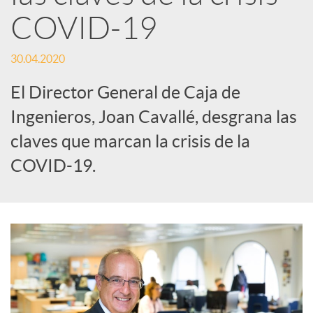
COVID-19
d
30.04.2020
e
El Director General de Caja de
Ingenieros, Joan Cavallé, desgrana las
s
claves que marcan la crisis de la
COVID-19.
S
o
c
i