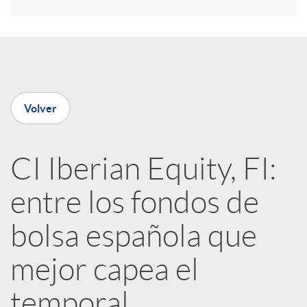
r
e
n
Volver
R
CI Iberian Equity, FI:
e
entre los fondos de
d
bolsa española que
e
mejor capea el
temporal