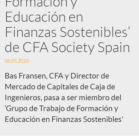
Formación y
Educación en
c
Finanzas Sostenibles’
a
de CFA Society Spain
d
06.05.2020
o
Bas Fransen, CFA y Director de
Mercado de Capitales de Caja de
r
Ingenieros, pasa a ser miembro del
‘Grupo de Trabajo de Formación y
d
Educación en Finanzas Sostenibles’
e