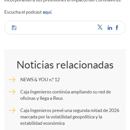
Escucha el podcast
aquí
.
C
o
Noticias relacionadas
m
NEWS & YOU n.º 12
p
Caja Ingenieros continúa ampliando su red de
oficinas y llega a Reus
a
Caja Ingenieros prevé una segunda mitad de 2026
marcada por la volatilidad geopolítica y la
estabilidad económica
r