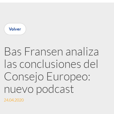
e
n
Volver
R
Bas Fransen analiza
e
las conclusiones del
d
Consejo Europeo:
e
nuevo podcast
24.04.2020
s