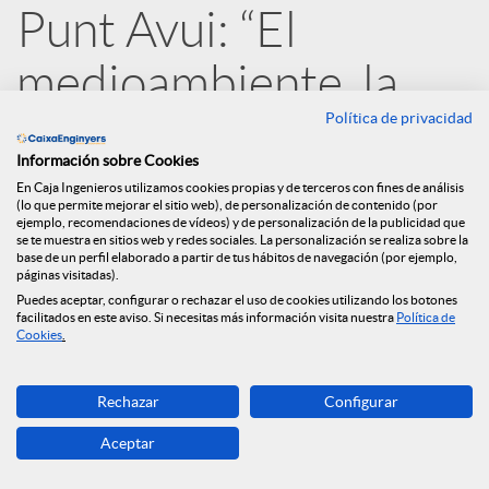
Punt Avui: “El
d
medioambiente, la
e
Política de privacidad
consciencia social y la
Información sobre Cookies
gobernanza contarán
s
En Caja Ingenieros utilizamos cookies propias y de terceros con fines de análisis
(lo que permite mejorar el sitio web), de personalización de contenido (por
ejemplo, recomendaciones de vídeos) y de personalización de la publicidad que
en el rating de los
se te muestra en sitios web y redes sociales. La personalización se realiza sobre la
S
base de un perfil elaborado a partir de tus hábitos de navegación (por ejemplo,
páginas visitadas).
bancos”
Puedes aceptar, configurar o rechazar el uso de cookies utilizando los botones
facilitados en este aviso. Si necesitas más información visita nuestra
Política de
o
Cookies
.
14.04.2020
c
Rechazar
Configurar
Aceptar
i