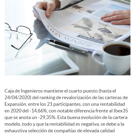
c
i
a
l
e
Caja de Ingenieros mantiene el cuarto puesto (hasta el
s
24/04/2020) del ranking de revalorización de las carteras de
Expansión, entre los 21 participantes, con una rentabilidad
en 2020 del -14,66%, con notable diferencia frente al Ibex35
que se anota un -29,35%. Esta buena evolución de la cartera
modelo, todo y que la rentabilidad es negativa, se debe a la
exhaustiva selección de compañías de elevada calidad