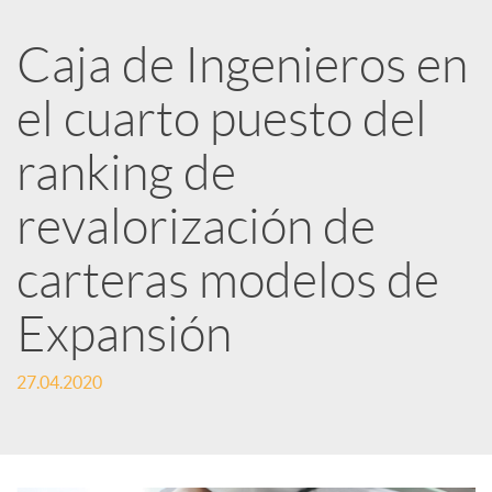
R
Caja de Ingenieros en
e
el cuarto puesto del
d
ranking de
e
revalorización de
carteras modelos de
s
Expansión
S
27.04.2020
o