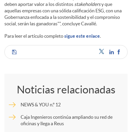
deben aportar valor a los distintos
stakeholders
y que
aquellas empresas con una sólida calificación ESG, con una
Gobernanza enfocada a la sostenibilidad y el compromiso
social, serán las ganadoras””, concluye Cavallé.
Para leer el artículo completo
sigue este enlace
.
C
o
Noticias relacionadas
m
NEWS & YOU n.º 12
p
Caja Ingenieros continúa ampliando su red de
oficinas y llega a Reus