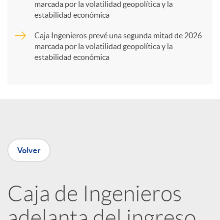
marcada por la volatilidad geopolítica y la
t
estabilidad económica
Caja Ingenieros prevé una segunda mitad de 2026
i
marcada por la volatilidad geopolítica y la
estabilidad económica
r
e
n
Volver
R
Caja de Ingenieros
e
adelanta del ingreso