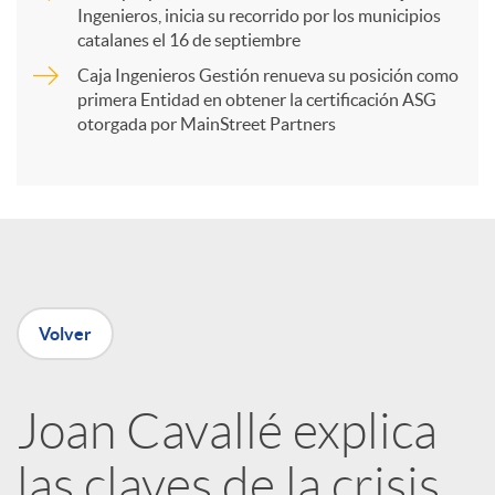
Ingenieros, inicia su recorrido por los municipios
catalanes el 16 de septiembre
t
Caja Ingenieros Gestión renueva su posición como
primera Entidad en obtener la certificación ASG
i
otorgada por MainStreet Partners
r
e
Volver
n
R
Joan Cavallé explica
las claves de la crisis
e