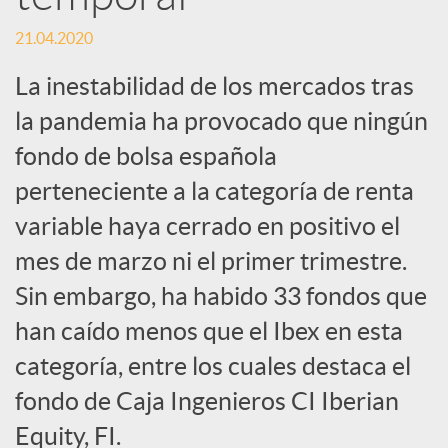
s
21.04.2020
S
La inestabilidad de los mercados tras
la pandemia ha provocado que ningún
o
fondo de bolsa española
c
perteneciente a la categoría de renta
variable haya cerrado en positivo el
i
mes de marzo ni el primer trimestre.
Sin embargo, ha habido 33 fondos que
a
han caído menos que el Ibex en esta
categoría, entre los cuales destaca el
l
fondo de Caja Ingenieros CI Iberian
Equity, FI.