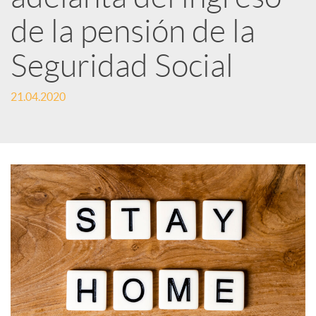
d
de la pensión de la
e
Seguridad Social
21.04.2020
s
S
o
c
i