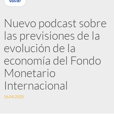
Volver
R
Nuevo podcast sobre
e
las previsiones de la
evolución de la
d
economía del Fondo
e
Monetario
s
Internacional
S
16.04.2020
o