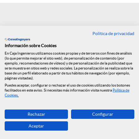
e
n
Política de privacidad
Volver
R
Información sobre Cookies
En Caja Ingenieros utilizamos cookies propias y de terceros con fines de análisis
Segunda edición de
(lo que permite mejorar el sitio web), de personalización de contenido (por
e
ejemplo, recomendaciones de vídeos) y de personalización de la publicidad que
se te muestra en sitios web y redes sociales. La personalización se realiza sobre la
los Cuadernos de
base de un perfil elaborado a partir de tus hábitos de navegación (por ejemplo,
páginas visitadas).
d
Puedes aceptar, configurar o rechazar el uso de cookies utilizando los botones
Finanzas y Seguros
facilitados en este aviso. Si necesitas más información visita nuestra
Política de
Cookies
.
e
09.07.2019
Rechazar
Configurar
Os presentamos la segunda edición de
s
Aceptar
los Cuadernos de finanzas y seguros: