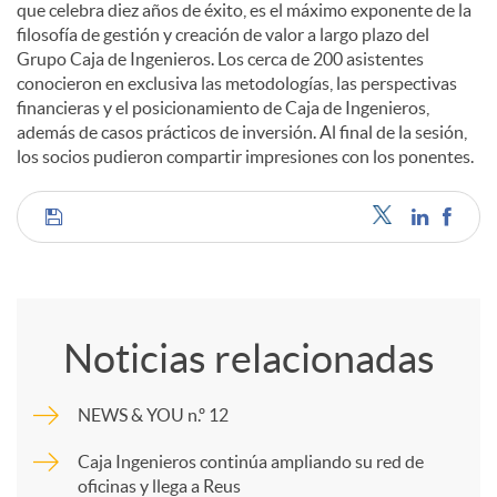
que celebra diez años de éxito, es el máximo exponente de la
filosofía de gestión y creación de valor a largo plazo del
d
Grupo Caja de Ingenieros. Los cerca de 200 asistentes
conocieron en exclusiva las metodologías, las perspectivas
financieras y el posicionamiento de Caja de Ingenieros,
o
además de casos prácticos de inversión. Al final de la sesión,
los socios pudieron compartir impresiones con los ponentes.
s
C
o
Noticias relacionadas
m
NEWS & YOU n.º 12
p
Caja Ingenieros continúa ampliando su red de
oficinas y llega a Reus