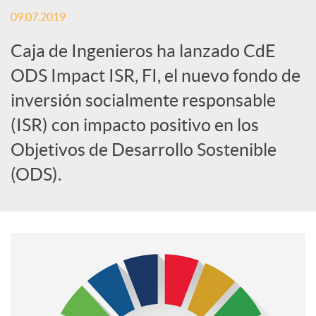
09.07.2019
S
Caja de Ingenieros ha lanzado CdE
o
ODS Impact ISR, FI, el nuevo fondo de
inversión socialmente responsable
c
(ISR) con impacto positivo en los
Objetivos de Desarrollo Sostenible
i
(ODS).
a
l
e