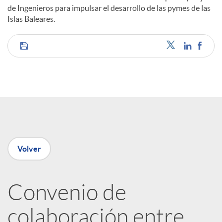
de Ingenieros para impulsar el desarrollo de las pymes de las
Islas Baleares.
C
o
m
p
Volver
a
Convenio de
colaboración entre
r