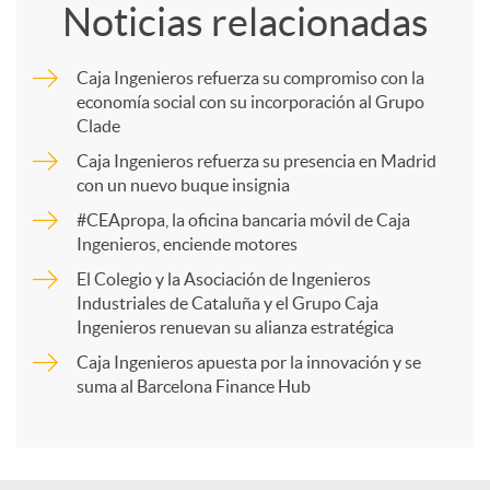
Noticias relacionadas
m
Caja Ingenieros refuerza su compromiso con la
economía social con su incorporación al Grupo
p
Clade
Caja Ingenieros refuerza su presencia en Madrid
a
con un nuevo buque insignia
#CEApropa, la oficina bancaria móvil de Caja
Ingenieros, enciende motores
r
El Colegio y la Asociación de Ingenieros
Industriales de Cataluña y el Grupo Caja
t
Ingenieros renuevan su alianza estratégica
Caja Ingenieros apuesta por la innovación y se
i
suma al Barcelona Finance Hub
r