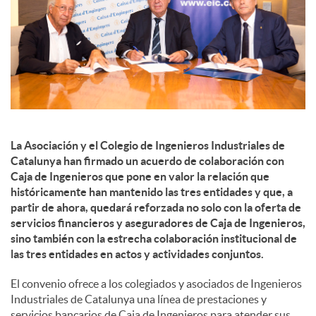
d
e
s
La Asociación y el Colegio de Ingenieros Industriales de
Catalunya han firmado un acuerdo de colaboración con
S
Caja de Ingenieros que pone en valor la relación que
históricamente han mantenido las tres entidades y que, a
partir de ahora, quedará reforzada no solo con la oferta de
o
servicios financieros y aseguradores de Caja de Ingenieros,
sino también con la estrecha colaboración institucional de
las tres entidades en actos y actividades conjuntos.
c
El convenio ofrece a los colegiados y asociados de Ingenieros
Industriales de Catalunya una línea de prestaciones y
i
servicios bancarios de Caja de Ingenieros para atender sus