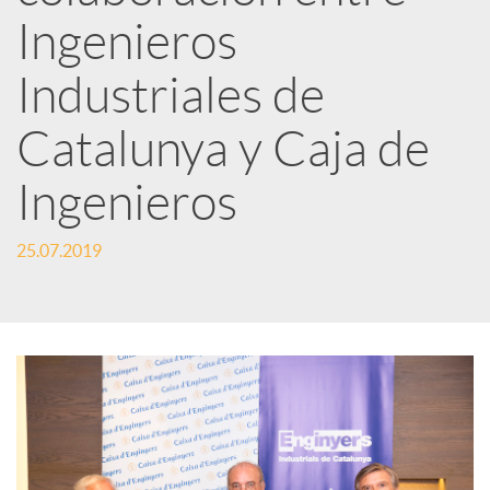
Ingenieros
t
Industriales de
i
Catalunya y Caja de
r
Ingenieros
25.07.2019
e
n
R
e