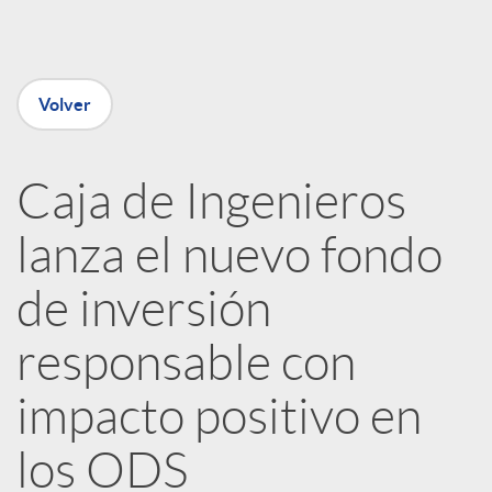
e
Volver
n
R
Caja de Ingenieros
lanza el nuevo fondo
e
de inversión
d
responsable con
e
impacto positivo en
los ODS
s