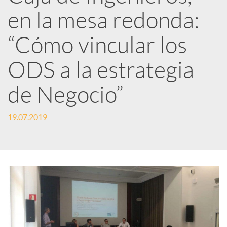
en la mesa redonda:
e
“Cómo vincular los
d
ODS a la estrategia
e
de Negocio”
s
19.07.2019
S
o
c