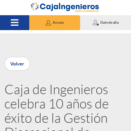
Saltar al contenido principal
Acceso
Date de alta
P
Volver
u
Caja de Ingenieros
b
celebra 10 años de
l
éxito de la Gestión
i