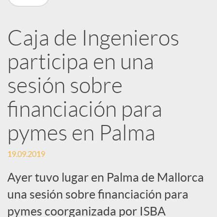
R
Caja de Ingenieros
e
participa en una
d
sesión sobre
e
financiación para
pymes en Palma
s
19.09.2019
S
Ayer tuvo lugar en Palma de Mallorca
una sesión sobre financiación para
o
pymes coorganizada por ISBA