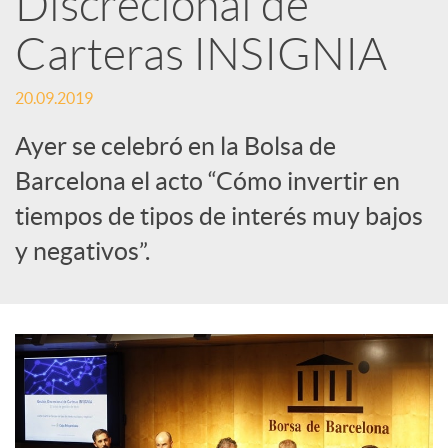
Discrecional de
Carteras INSIGNIA
c
20.09.2019
a
Ayer se celebró en la Bolsa de
d
Barcelona el acto “Cómo invertir en
tiempos de tipos de interés muy bajos
o
y negativos”.
r
d
e