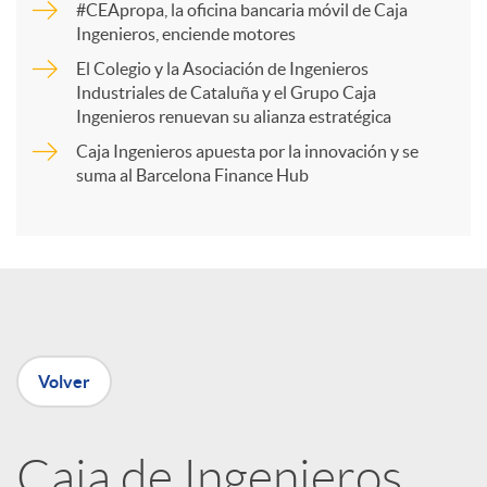
#CEApropa, la oficina bancaria móvil de Caja
Ingenieros, enciende motores
r
El Colegio y la Asociación de Ingenieros
Industriales de Cataluña y el Grupo Caja
t
Ingenieros renuevan su alianza estratégica
Caja Ingenieros apuesta por la innovación y se
i
suma al Barcelona Finance Hub
r
e
Volver
n
R
Caja de Ingenieros,