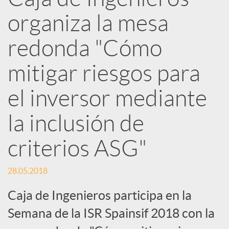
e
organiza la mesa
d
redonda "Cómo
e
mitigar riesgos para
el inversor mediante
s
la inclusión de
S
criterios ASG"
o
28.05.2018
Caja de Ingenieros participa en la
c
Semana de la ISR Spainsif 2018 con la