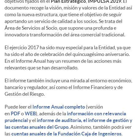
objetivos fijados en el
Plan Estratégico
,
IMPULSA 2019
. El
documento recoge la visión, misión y valores de la Entidad así
d
como la nueva estructura, que tiene el objetivo de seguir
aportando un servicio de calidad a los socios. Se trata del
Área de Servicios al Socio, que supone una profunda e
o
innovadora transformación del área comercial tradicional.
El ejercicio 2017 ha sido muy especial para la Entidad, ya que
s
ha sido el año de celebración del quincuagésimo aniversario.
En el Informe Anual hay un resumen de las acciones más
relevantes que se han desarrollado.
El informe también incluye una mirada al entorno económico,
bancario y regulador, así como el Informe Financiero y de
Gestión del Riesgo.
Puede leer el
Informe Anual completo
(versión
en
PDF
o
WEB
), además de la
información con relevancia
prudencial
y el
informe de auditoría, el informe de gestión y
las cuentas anuales del Grupo
. Asimismo, también podrá ver
las
cuentas anuales de la Fundación Caja de Ingenieros
.