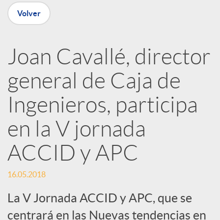
n
Volver
R
Joan Cavallé, director
e
general de Caja de
d
Ingenieros, participa
e
en la V jornada
ACCID y APC
s
16.05.2018
S
La V Jornada ACCID y APC, que se
centrará en las Nuevas tendencias en