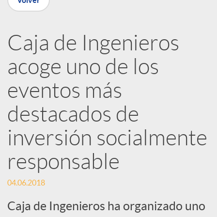
Volver
R
Caja de Ingenieros
e
acoge uno de los
d
eventos más
e
destacados de
inversión socialmente
s
responsable
S
04.06.2018
o
Caja de Ingenieros ha organizado uno