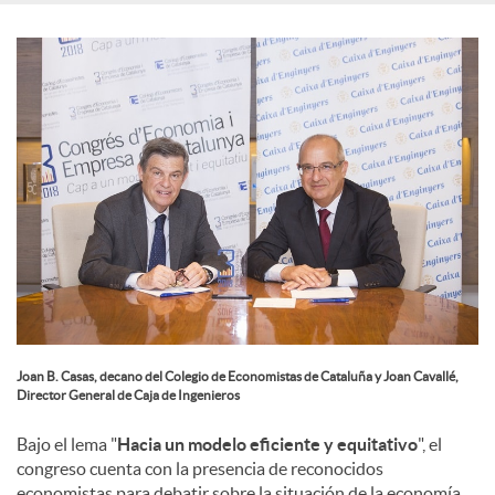
e
s
Joan B. Casas, decano del Colegio de Economistas de Cataluña y Joan Cavallé,
Director General de Caja de Ingenieros
Bajo el lema "
Hacia un modelo eficiente y equitativo
", el
congreso cuenta con la presencia de reconocidos
economistas para debatir sobre la situación de la economía