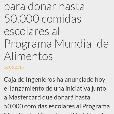
d
para donar hasta
e
50.000 comidas
escolares al
s
Programa Mundial de
S
Alimentos
o
06.06.2018
Caja de Ingenieros ha anunciado hoy
c
el lanzamiento de una iniciativa junto
i
a Mastercard que donará hasta
50.000 comidas escolares al Programa