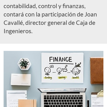
o
contabilidad, control y finanzas,
c
contará con la participación de Joan
Cavallé, director general de Caja de
i
Ingenieros.
a
l
e
s