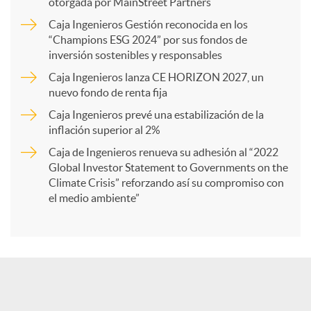
p
otorgada por MainStreet Partners
Caja Ingenieros Gestión reconocida en los
a
“Champions ESG 2024” por sus fondos de
inversión sostenibles y responsables
Caja Ingenieros lanza CE HORIZON 2027, un
r
nuevo fondo de renta fija
Caja Ingenieros prevé una estabilización de la
t
inflación superior al 2%
Caja de Ingenieros renueva su adhesión al “2022
i
Global Investor Statement to Governments on the
Climate Crisis” reforzando así su compromiso con
el medio ambiente”
r
e