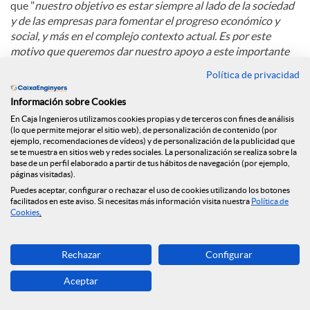
que "
nuestro objetivo es estar siempre al lado de la sociedad
y de las empresas para fomentar el progreso económico y
social, y más en el complejo contexto actual. Es por este
motivo que queremos dar nuestro apoyo a este importante
congreso, punto de encuentro y debate sobre el modelo
Política de privacidad
empresarial y económico de Cataluña"
.
Información sobre Cookies
En Caja Ingenieros utilizamos cookies propias y de terceros con fines de análisis
C
(lo que permite mejorar el sitio web), de personalización de contenido (por
ejemplo, recomendaciones de vídeos) y de personalización de la publicidad que
se te muestra en sitios web y redes sociales. La personalización se realiza sobre la
base de un perfil elaborado a partir de tus hábitos de navegación (por ejemplo,
o
páginas visitadas).
Puedes aceptar, configurar o rechazar el uso de cookies utilizando los botones
Noticias relacionadas
facilitados en este aviso. Si necesitas más información visita nuestra
Política de
Cookies
.
m
Caja Ingenieros refuerza su compromiso con la
Rechazar
Configurar
economía social con su incorporación al Grupo
p
Clade
Aceptar
Caja Ingenieros refuerza su presencia en Madrid