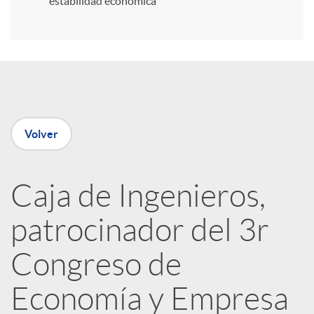
estabilidad económica
r
e
n
Volver
R
Caja de Ingenieros,
e
patrocinador del 3r
d
Congreso de
e
Economía y Empresa