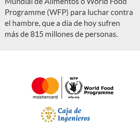
a
Mundial de Alimentos o World Food
Programme (WFP) para luchar contra
l
el hambre, que a día de hoy sufren
más de 815 millones de personas.
e
s