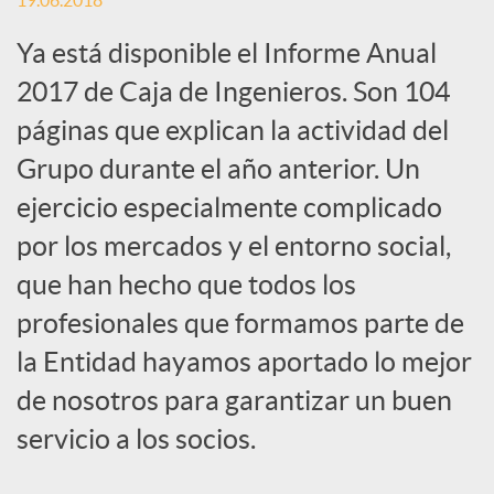
19.06.2018
c
Ya está disponible el Informe Anual
2017 de Caja de Ingenieros. Son 104
a
páginas que explican la actividad del
Grupo durante el año anterior. Un
d
ejercicio especialmente complicado
por los mercados y el entorno social,
o
que han hecho que todos los
profesionales que formamos parte de
r
la Entidad hayamos aportado lo mejor
de nosotros para garantizar un buen
d
servicio a los socios.
e