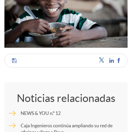
C
o
Noticias relacionadas
m
NEWS & YOU n.º 12
p
Caja Ingenieros continúa ampliando su red de