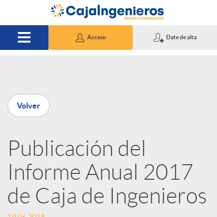
Saltar al contenido principal
Acceso
Date de alta
P
Volver
u
Publicación del
b
Informe Anual 2017
l
de Caja de Ingenieros
i