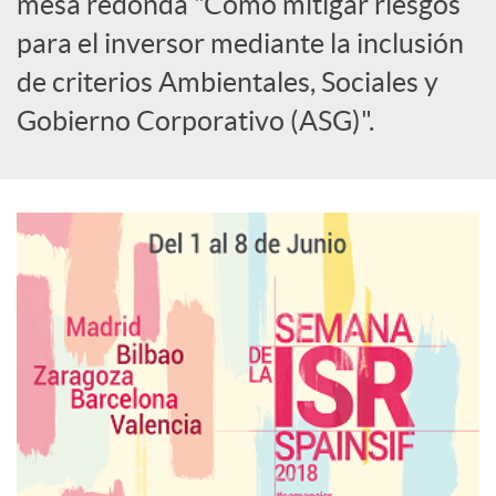
i
mesa redonda "Cómo mitigar riesgos
para el inversor mediante la inclusión
a
de criterios Ambientales, Sociales y
Gobierno Corporativo (ASG)".
l
e
s