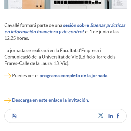
Cavallé formará parte de una
sesión sobre
Buenas prácticas
en información financiera y de control
, el 1 de junio a las
12.25 horas.
La jornada se realizará en la Facultat d'Empresa i
Comunicació de la Universitat de Vic (Edificio Torre dels
Frares-Calle de la Laura, 13, Vic).
Puedes ver el
programa completo de la jornada
.
Descarga en este enlace la invitación.
C