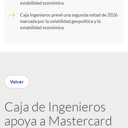
t
estabilidad económica
Caja Ingenieros prevé una segunda mitad de 2026
i
marcada por la volatilidad geopolítica y la
estabilidad económica
r
e
n
Volver
R
Caja de Ingenieros
e
apoya a Mastercard