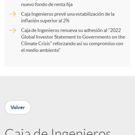
r
nuevo fondo de renta fija
Caja Ingenieros prevé una estabilización de la
t
inflación superior al 2%
Caja de Ingenieros renueva su adhesión al “2022
i
Global Investor Statement to Governments on the
Climate Crisis” reforzando así su compromiso con
el medio ambiente”
r
e
n
Volver
R
Caja de Ingenieros