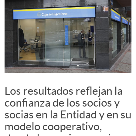
i
a
l
e
s
Los resultados reflejan la
confianza de los socios y
socias en la Entidad y en su
modelo cooperativo,