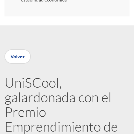
r
e
n
Volver
R
UniSCool,
e
galardonada con el
d
Premio
e
Emprendimiento de