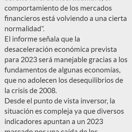
comportamiento de los mercados
c
financieros está volviendo a una cierta
normalidad”.
o
El informe señala que la
desaceleración económica prevista
n
para 2023 será manejable gracias a los
fundamentos de algunas economías,
t
que no adolecen los desequilibrios de
e
la crisis de 2008.
Desde el punto de vista inversor, la
n
situación es compleja ya que diversos
indicadores apuntan a un 2023
i
marcado por una caída de los