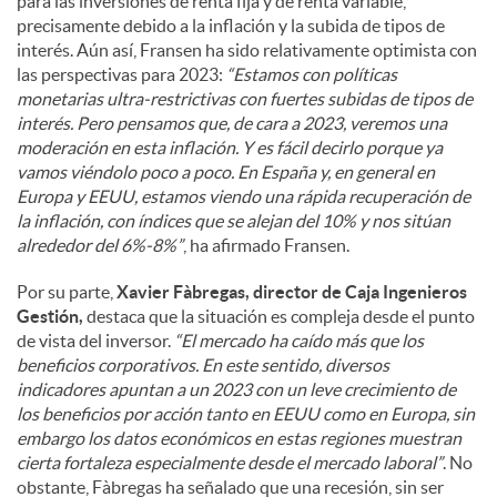
para las inversiones de renta fija y de renta variable,
precisamente debido a la inflación y la subida de tipos de
interés. Aún así, Fransen ha sido relativamente optimista con
las perspectivas para 2023:
“Estamos con políticas
monetarias ultra-restrictivas con fuertes subidas de tipos de
interés. Pero pensamos que, de cara a 2023, veremos una
moderación en esta inflación. Y es fácil decirlo porque ya
vamos viéndolo poco a poco. En España y, en general en
Europa y EEUU, estamos viendo una rápida recuperación de
la inflación, con índices que se alejan del 10% y nos sitúan
alrededor del 6%-8%”
, ha afirmado Fransen.
Por su parte,
Xavier Fàbregas, director de Caja Ingenieros
Gestión,
destaca que la situación es compleja desde el punto
de vista del inversor.
“El mercado ha caído más que los
beneficios corporativos. En este sentido, diversos
indicadores apuntan a un 2023 con un leve crecimiento de
los beneficios por acción tanto en EEUU como en Europa, sin
embargo los datos económicos en estas regiones muestran
cierta fortaleza especialmente desde el mercado laboral”
. No
obstante, Fàbregas ha señalado que una recesión, sin ser