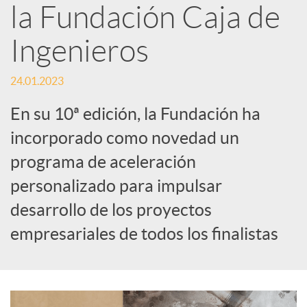
la Fundación Caja de
s
Ingenieros
S
24.01.2023
o
En su 10ª edición, la Fundación ha
incorporado como novedad un
c
programa de aceleración
personalizado para impulsar
i
desarrollo de los proyectos
empresariales de todos los finalistas
a
l