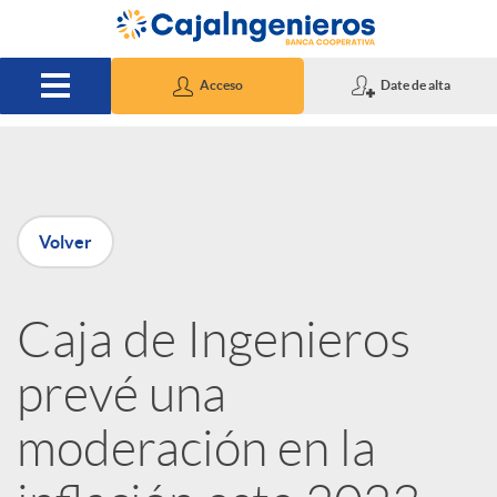
Saltar al contenido principal
Acceso
Date de alta
P
Volver
u
Caja de Ingenieros
b
prevé una
l
moderación en la
i