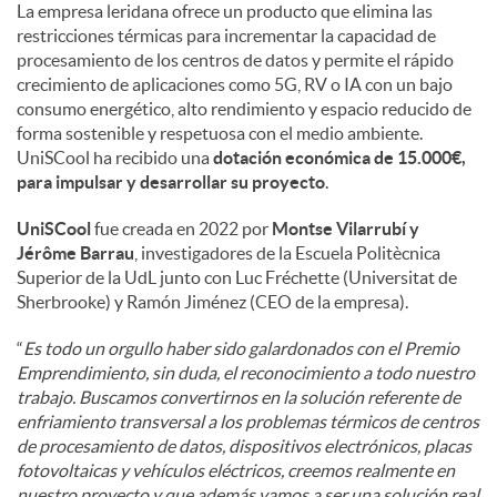
La empresa leridana ofrece un producto que elimina las
restricciones térmicas para incrementar la capacidad de
procesamiento de los centros de datos y permite el rápido
crecimiento de aplicaciones como 5G, RV o IA con un bajo
consumo energético, alto rendimiento y espacio reducido de
forma sostenible y respetuosa con el medio ambiente.
UniSCool ha recibido una
dotación económica de 15.000€,
para impulsar y desarrollar su proyecto
.
UniSCool
fue creada en 2022 por
Montse Vilarrubí y
Jérôme Barrau
, investigadores de la Escuela Politècnica
Superior de la UdL junto con Luc Fréchette (Universitat de
Sherbrooke) y Ramón Jiménez (CEO de la empresa).
“
Es todo un orgullo haber sido galardonados con el Premio
Emprendimiento, sin duda, el reconocimiento a todo nuestro
trabajo. Buscamos convertirnos en la solución referente de
enfriamiento transversal a los problemas térmicos de centros
de procesamiento de datos, dispositivos electrónicos, placas
fotovoltaicas y vehículos eléctricos, creemos realmente en
nuestro proyecto y que además vamos a ser una solución real