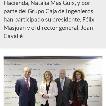
Hacienda, Natàlia Mas Guix, y por
c
parte del Grupo Caja de Ingenieros
han participado su presidente, Félix
i
Masjuan y el director general, Joan
Cavallé
a
l
e
s