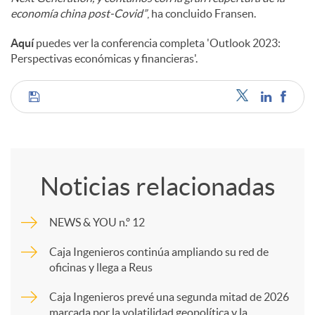
economía china post-Covid”
, ha concluido Fransen.
Aquí
puedes ver la conferencia completa 'Outlook 2023:
Perspectivas económicas y financieras'.
C
o
Noticias relacionadas
m
NEWS & YOU n.º 12
p
Caja Ingenieros continúa ampliando su red de
oficinas y llega a Reus
a
Caja Ingenieros prevé una segunda mitad de 2026
marcada por la volatilidad geopolítica y la