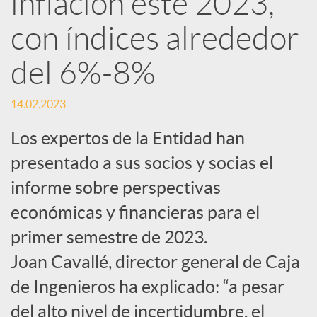
inflación este 2023,
con índices alrededor
c
del 6%-8%
a
14.02.2023
d
Los expertos de la Entidad han
presentado a sus socios y socias el
o
informe sobre perspectivas
económicas y financieras para el
r
primer semestre de 2023.
d
Joan Cavallé, director general de Caja
de Ingenieros ha explicado: “a pesar
e
del alto nivel de incertidumbre, el