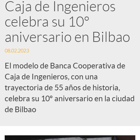
Caja de Ingenieros
e
celebra su 10º
d
aniversario en Bilbao
e
08.02.2023
El modelo de Banca Cooperativa de
s
Caja de Ingenieros, con una
trayectoria de 55 años de historia,
S
celebra su 10º aniversario en la ciudad
o
de Bilbao
c