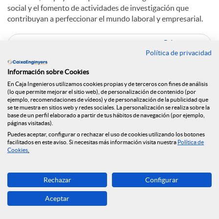
social y el fomento de actividades de investigación que
contribuyan a perfeccionar el mundo laboral y empresarial.
C
Política de privacidad
Información sobre Cookies
o
En Caja Ingenieros utilizamos cookies propias y de terceros con fines de análisis
(lo que permite mejorar el sitio web), de personalización de contenido (por
ejemplo, recomendaciones de vídeos) y de personalización de la publicidad que
Noticias relacionadas
se te muestra en sitios web y redes sociales. La personalización se realiza sobre la
m
base de un perfil elaborado a partir de tus hábitos de navegación (por ejemplo,
páginas visitadas).
El Grupo Caja Ingenieros se vuelca en el apoyo a
Puedes aceptar, configurar o rechazar el uso de cookies utilizando los botones
facilitados en este aviso. Si necesitas más información visita nuestra
Política de
los afectados por la DANA
p
Cookies
.
Caja Ingenieros refuerza su presencia en Madrid
con un nuevo buque insignia
a
Rechazar
Configurar
#CEApropa, la oficina bancaria móvil de Caja
Ingenieros, enciende motores
Aceptar
r
#CEApropa, la oficina bancaria móvil de Caja