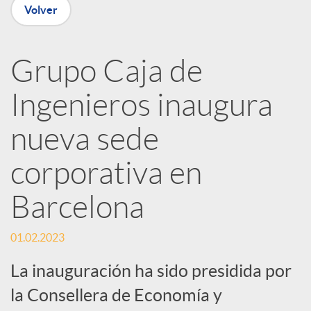
Volver
R
Grupo Caja de
e
Ingenieros inaugura
d
nueva sede
e
corporativa en
Barcelona
s
01.02.2023
S
La inauguración ha sido presidida por
la Consellera de Economía y
o