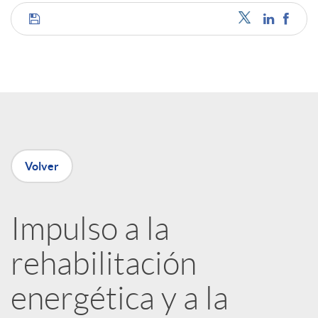
C
o
m
p
Volver
a
Impulso a la
rehabilitación
r
energética y a la
t