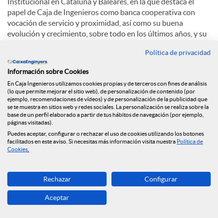
Institucional en Cataluña y Baleares, en la que destaca el
papel de Caja de Ingenieros como banca cooperativa con
vocación de servicio y proximidad, así como su buena
evolución y crecimiento, sobre todo en los últimos años, y su
papel como agente comprometido con el planeta y el
Política de privacidad
medioambiente.
Información sobre Cookies
Sobre el auge de las finanzas sostenibles, Eduard Barcons
En Caja Ingenieros utilizamos cookies propias y de terceros con fines de análisis
comenta: “La integración de factores ambientales o sociales
(lo que permite mejorar el sitio web), de personalización de contenido (por
puede provocar que la rentabilidad puede ser igual o
ejemplo, recomendaciones de vídeos) y de personalización de la publicidad que
superior. Cada vez más la gente percibe que, además de la
se te muestra en sitios web y redes sociales. La personalización se realiza sobre la
base de un perfil elaborado a partir de tus hábitos de navegación (por ejemplo,
rentabilidad económica, hay otros factores cómo la
páginas visitadas).
dimensión social, medioambiental y de la transparencia".
Puedes aceptar, configurar o rechazar el uso de cookies utilizando los botones
facilitados en este aviso. Si necesitas más información visita nuestra
Política de
En cuanto a la apuesta de Caja de Ingenieros por la
Cookies
.
digitalización, Eduard Barcons explica: “El crecimiento de
oficinas continuará siendo cómo ha sido siempre, progresivo.
Rechazar
Configurar
Y hay una apuesta clarísima por la digitalización. El mejor
está para venir”.
Aceptar