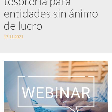
tesorería para
entidades sin ánimo
c
de lucro
a
17.11.2021
d
o
r
d
e