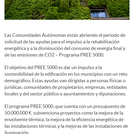
e
s
Las Comunidades Autónomas están abriendo el periodo de
solicitud de las ayudas para el impulso a la rehabilitación
energética y a la disminución del consumo de energía final y
S
de las emisiones de CO2 – Programa PREE 5000.
El objetivo del PREE 5000 es dar un impulso a la
o
sostenibilidad de la edificación en los municipios con un reto
demográfico. Estas ayudas van dirigidas a personas físicas o
jurídicas, comunidades de propietarios, empresas, entidades
c
locales y del sector público o ayuntamientos y diputaciones.
El programa PREE 5000, que cuenta con un presupuesto de
i
50.000.000 €, subvenciona proyectos como la mejora de la
envolvente térmica, la mejora de la eficiencia energética de
las instalaciones térmicas y la mejoras de las instalaciones de
a
iluminación.