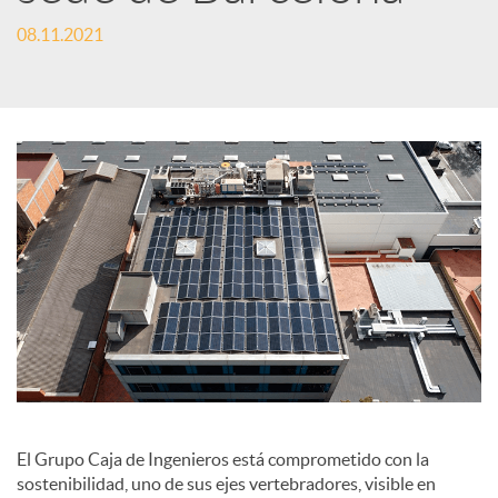
e
08.11.2021
s
S
o
c
i
a
El Grupo Caja de Ingenieros está comprometido con la
sostenibilidad, uno de sus ejes vertebradores, visible en