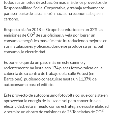
todos sus ámbitos de actuación más allá de los proyectos de
l
Responsabilidad Social Corporativa, y trabaja activamente
para ser parte de la transición hacia una economía baja en
e
carbono.
Respecto al año 2018, el Grupo ha reducido en un 32% las
2
s
emisiones de CO
de sus oficinas, y vela por lograr un
consumo energético más eficiente introduciendo mejoras en
sus instalaciones y oficinas, donde se produce su principal
consumo, la electricidad.
Es por ello que da un paso más en este camino y
recientemente ha instalado 174 placas fotovoltaicas en la
cubierta de su centro de trabajo de la calle Potosí (en
Barcelona), pudiendo conseguirse hasta un 11,37% de
autoconsumo para el edificio.
Este proyecto de autoconsumo fotovoltaico, que consiste en
aprovechar la energía de la luz del sol para convertirla en
electricidad, está alineado con su estrategia de sostenibilidad
2
y permite un ahorro de emisiones de 25 Toneladas de CO