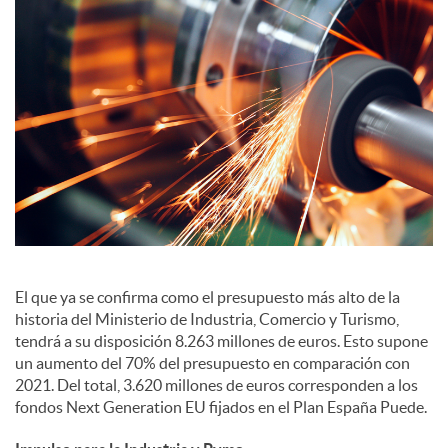
S
o
c
i
a
El que ya se confirma como el presupuesto más alto de la
historia del Ministerio de Industria, Comercio y Turismo,
l
tendrá a su disposición 8.263 millones de euros. Esto supone
un aumento del 70% del presupuesto en comparación con
2021. Del total, 3.620 millones de euros corresponden a los
e
fondos Next Generation EU fijados en el Plan España Puede.