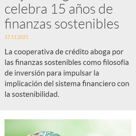
celebra 15 años de
d
finanzas sostenibles
e
17.11.2021
La cooperativa de crédito aboga por
s
las finanzas sostenibles como filosofía
de inversión para impulsar la
S
implicación del sistema financiero con
o
la sostenibilidad.
c
i