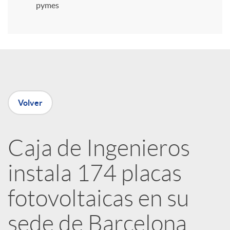
i
pymes
r
e
Volver
n
R
Caja de Ingenieros
instala 174 placas
e
fotovoltaicas en su
d
sede de Barcelona