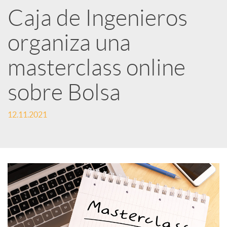
Caja de Ingenieros
e
organiza una
d
masterclass online
e
sobre Bolsa
12.11.2021
s
S
o
c