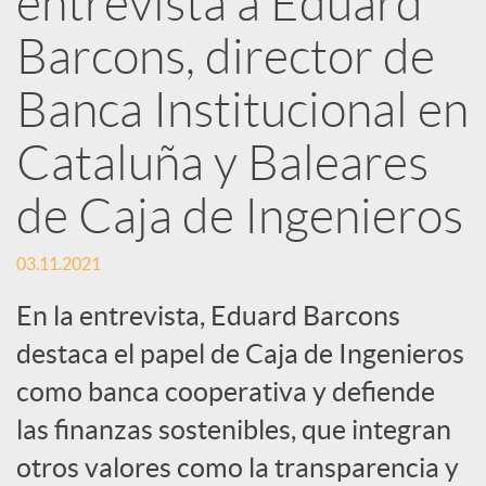
entrevista a Eduard
d
Barcons, director de
e
Banca Institucional en
Cataluña y Baleares
s
de Caja de Ingenieros
S
03.11.2021
o
En la entrevista, Eduard Barcons
destaca el papel de Caja de Ingenieros
c
como banca cooperativa y defiende
las finanzas sostenibles, que integran
i
otros valores como la transparencia y