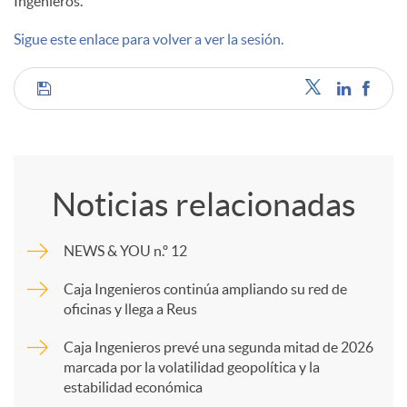
Ingenieros.
d
Sigue este enlace para volver a ver la sesión.
o
C
s
o
Noticias relacionadas
m
NEWS & YOU n.º 12
p
Caja Ingenieros continúa ampliando su red de
oficinas y llega a Reus
a
Caja Ingenieros prevé una segunda mitad de 2026
marcada por la volatilidad geopolítica y la
estabilidad económica
r