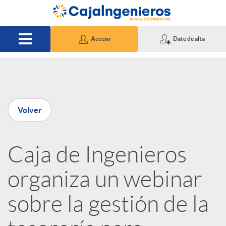
Saltar al contenido principal
Acceso
Date de alta
P
Volver
u
Caja de Ingenieros
b
organiza un webinar
l
sobre la gestión de la
i