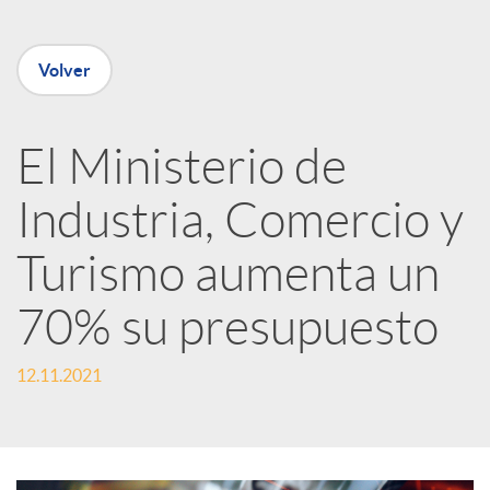
e
Volver
n
R
El Ministerio de
Industria, Comercio y
e
Turismo aumenta un
d
70% su presupuesto
e
12.11.2021
s