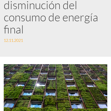
disminución del
i
consumo de energía
r
final
12.11.2021
e
n
R
e
d