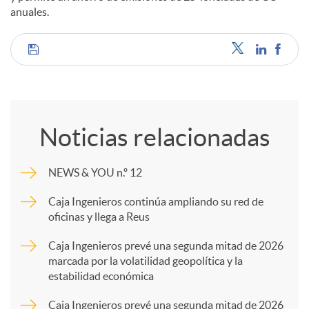
anuales.
C
o
Noticias relacionadas
m
NEWS & YOU n.º 12
p
Caja Ingenieros continúa ampliando su red de
oficinas y llega a Reus
a
Caja Ingenieros prevé una segunda mitad de 2026
marcada por la volatilidad geopolítica y la
estabilidad económica
r
Caja Ingenieros prevé una segunda mitad de 2026