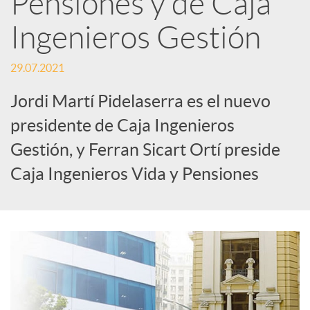
Pensiones y de Caja
Ingenieros Gestión
c
29.07.2021
a
Jordi Martí Pidelaserra es el nuevo
d
presidente de Caja Ingenieros
Gestión, y Ferran Sicart Ortí preside
o
Caja Ingenieros Vida y Pensiones
r
d
e