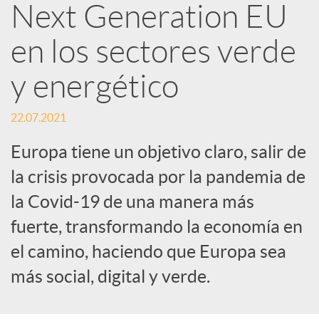
R
Next Generation EU
en los sectores verde
e
y energético
d
22.07.2021
e
Europa tiene un objetivo claro, salir de
la crisis provocada por la pandemia de
s
la Covid-19 de una manera más
fuerte, transformando la economía en
S
el camino, haciendo que Europa sea
más social, digital y verde.
o