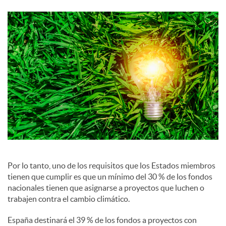
c
i
a
l
e
s
Por lo tanto, uno de los requisitos que los Estados miembros
tienen que cumplir es que un mínimo del 30 % de los fondos
nacionales tienen que asignarse a proyectos que luchen o
trabajen contra el cambio climático.
España destinará el 39 % de los fondos a proyectos con