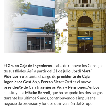
c
o
n
t
El
Grupo Caja de Ingenieros
acaba de renovar los Consejos
de sus filiales. Así, a partir del 21 de julio,
Jordi Martí
e
Pidelaserra
ostenta el cargo de
presidente de Caja
Ingenieros Gestión
, y
Ferran Sicart
Ortí
es el nuevo
presidente de Caja Ingenieros Vida y Pensiones
. Ambos
n
sustituyen a
Màxim Borrell
, que ha ocupado los dos cargos
durante los últimos 9 años, contribuyendo a impulsar el
negocio de previsión y fondos de inversión del Grupo.
i