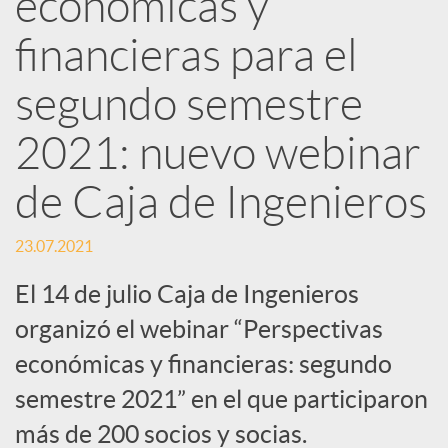
económicas y
d
financieras para el
e
segundo semestre
2021: nuevo webinar
s
de Caja de Ingenieros
S
23.07.2021
o
El 14 de julio Caja de Ingenieros
organizó el webinar “Perspectivas
c
económicas y financieras: segundo
semestre 2021” en el que participaron
i
más de 200 socios y socias.