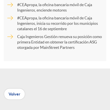
a
#CEApropa, la oficina bancaria móvil de Caja
Ingenieros, enciende motores
r
#CEApropa, la oficina bancaria móvil de Caja
Ingenieros, inicia su recorrido por los municipios
catalanes el 16 de septiembre
t
Caja Ingenieros Gestión renueva su posición como
primera Entidad en obtener la certificación ASG
i
otorgada por MainStreet Partners
r
e
Volver
n