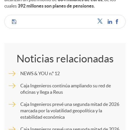
cuales
392 millones son planes de pensiones
.
C
o
Noticias relacionadas
m
NEWS & YOU n.º 12
p
Caja Ingenieros continúa ampliando su red de
oficinas y llega a Reus
a
Caja Ingenieros prevé una segunda mitad de 2026
marcada por la volatilidad geopolítica y la
estabilidad económica
r
Caja Ingenieros prevé una segunda mitad de 2026