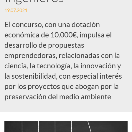
S
19.07.2021
o
El concurso, con una dotación
económica de 10.000€, impulsa el
c
desarrollo de propuestas
emprendedoras, relacionadas con la
i
ciencia, la tecnología, la innovación y
a
la sostenibilidad, con especial interés
por los proyectos que abogan por la
l
preservación del medio ambiente
e