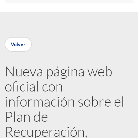
e
n
Volver
R
Nueva página web
e
oficial con
d
información sobre el
e
Plan de
Recuperación,
s