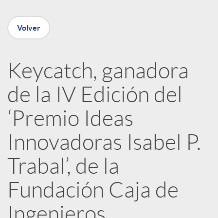
e
Volver
n
R
Keycatch, ganadora
de la IV Edición del
e
‘Premio Ideas
d
Innovadoras Isabel P.
e
Trabal’, de la
Fundación Caja de
s
Ingenieros