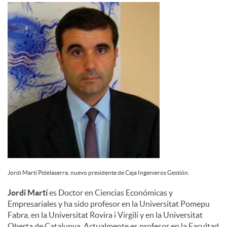
d
o
s
Jordi Martí Pidelaserra, nuevo presidente de Caja Ingenieros Gestión.
Jordi Martí
es Doctor en Ciencias Económicas y
Empresariales y ha sido profesor en la Universitat Pomepu
Fabra, en la Universitat Rovira i Virgili y en la Universitat
Oberta de Catalunya. Actualmente es profesor en la Facultad