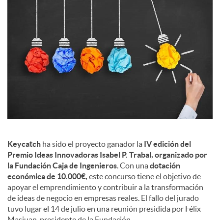
s
Keycatch
ha sido el proyecto ganador la
IV edición del
Premio Ideas Innovadoras Isabel P. Trabal, organizado por
la Fundación Caja de Ingenieros
. Con una
dotación
económica de 10.000€,
este concurso tiene el objetivo de
apoyar el emprendimiento y contribuir a la transformación
de ideas de negocio en empresas reales. El fallo del jurado
tuvo lugar el 14 de julio en una reunión presidida por Félix
Masjuan, presidente de la Fundación.