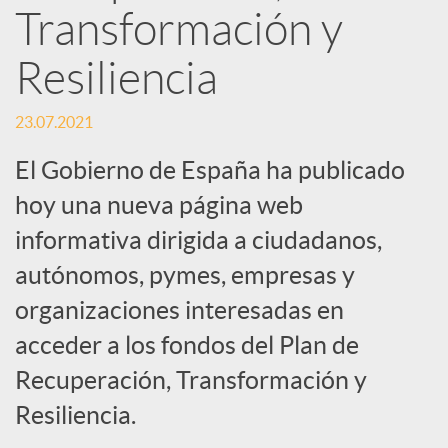
Transformación y
S
Resiliencia
o
23.07.2021
El Gobierno de España ha publicado
c
hoy una nueva página web
i
informativa dirigida a ciudadanos,
autónomos, pymes, empresas y
a
organizaciones interesadas en
acceder a los fondos del Plan de
l
Recuperación, Transformación y
Resiliencia.
e