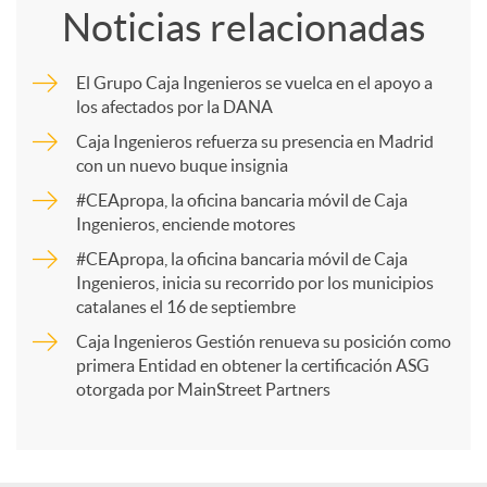
Noticias relacionadas
m
El Grupo Caja Ingenieros se vuelca en el apoyo a
los afectados por la DANA
p
Caja Ingenieros refuerza su presencia en Madrid
con un nuevo buque insignia
a
#CEApropa, la oficina bancaria móvil de Caja
Ingenieros, enciende motores
r
#CEApropa, la oficina bancaria móvil de Caja
Ingenieros, inicia su recorrido por los municipios
catalanes el 16 de septiembre
t
Caja Ingenieros Gestión renueva su posición como
primera Entidad en obtener la certificación ASG
i
otorgada por MainStreet Partners
r