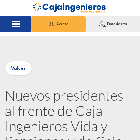
Saltar al contenido principal
Acceso
Date de alta
P
Volver
u
Nuevos presidentes
b
al frente de Caja
l
Ingenieros Vida y
i