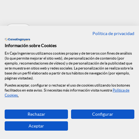
e
Volver
n
Política de privacidad
Información sobre Cookies
R
Entrevista a Félix
En Caja Ingenieros utilizamos cookies propias y de terceros con fines de análisis
(lo que permite mejorar el sitio web), de personalización de contenido (por
ejemplo, recomendaciones de vídeos) y de personalización de la publicidad que
se te muestra en sitios web y redes sociales. La personalización se realiza sobre la
Masjuan en El
e
base de un perfil elaborado a partir de tus hábitos de navegación (por ejemplo,
páginas visitadas).
Economista
Puedes aceptar, configurar o rechazar el uso de cookies utilizando los botones
facilitados en este aviso. Si necesitas más información visita nuestra
Política de
d
Cookies
.
14.07.2021
e
Rechazar
Configurar
Aceptar
s