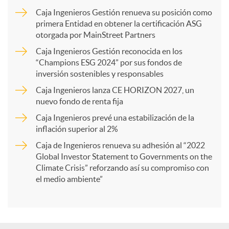
m
Caja Ingenieros Gestión renueva su posición como
primera Entidad en obtener la certificación ASG
p
otorgada por MainStreet Partners
Caja Ingenieros Gestión reconocida en los
a
“Champions ESG 2024” por sus fondos de
inversión sostenibles y responsables
Caja Ingenieros lanza CE HORIZON 2027, un
r
nuevo fondo de renta fija
Caja Ingenieros prevé una estabilización de la
t
inflación superior al 2%
Caja de Ingenieros renueva su adhesión al “2022
i
Global Investor Statement to Governments on the
Climate Crisis” reforzando así su compromiso con
el medio ambiente”
r