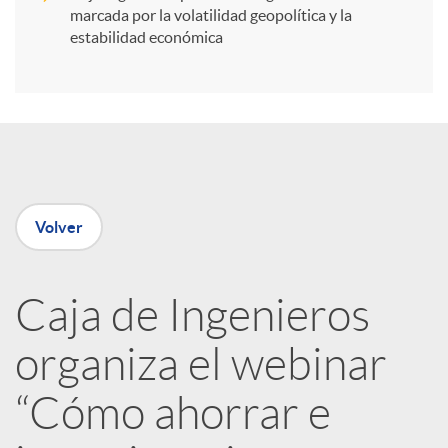
i
marcada por la volatilidad geopolítica y la
estabilidad económica
r
e
n
Volver
R
Caja de Ingenieros
e
organiza el webinar
d
“Cómo ahorrar e