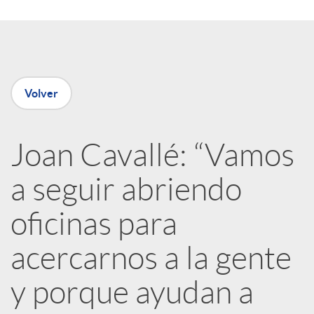
o
d
m
o
p
Volver
s
a
Joan Cavallé: “Vamos
a seguir abriendo
r
oficinas para
t
acercarnos a la gente
i
y porque ayudan a