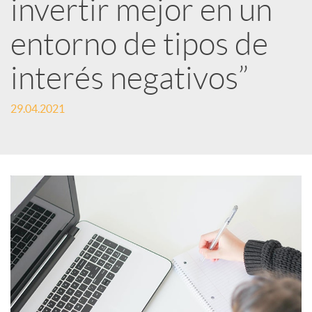
e
invertir mejor en un
entorno de tipos de
s
interés negativos”
S
29.04.2021
o
c
i
a