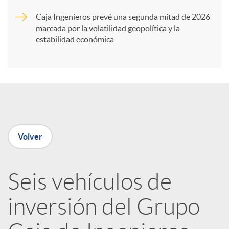
Caja Ingenieros prevé una segunda mitad de 2026
i
marcada por la volatilidad geopolítica y la
estabilidad económica
r
e
n
Volver
R
Seis vehículos de
e
inversión del Grupo
d