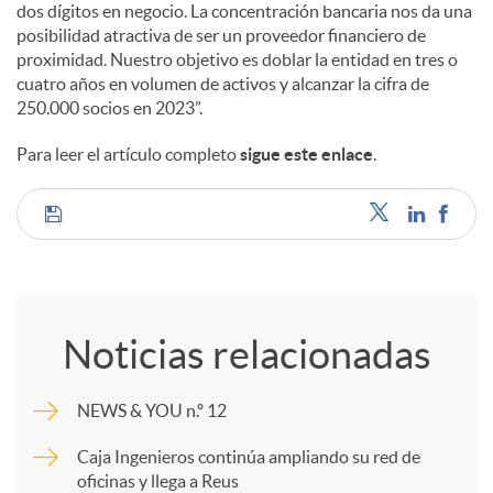
e
dos dígitos en negocio. La concentración bancaria nos da una
posibilidad atractiva de ser un proveedor financiero de
proximidad. Nuestro objetivo es doblar la entidad en tres o
s
cuatro años en volumen de activos y alcanzar la cifra de
250.000 socios en 2023”.
Para leer el artículo completo
sigue este enlace
.
C
o
Noticias relacionadas
m
NEWS & YOU n.º 12
p
Caja Ingenieros continúa ampliando su red de
oficinas y llega a Reus