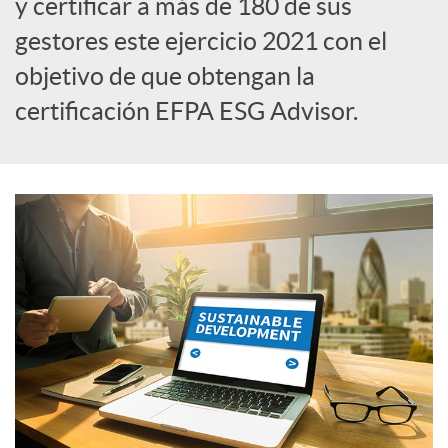
y certificar a más de 180 de sus
gestores este ejercicio 2021 con el
i
objetivo de que obtengan la
certificación EFPA ESG Advisor.
a
l
e
s