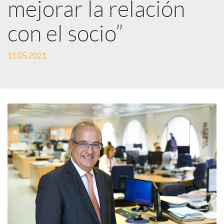
r
mejorar la relación
con el socio”
e
11.05.2021
n
R
e
d
e