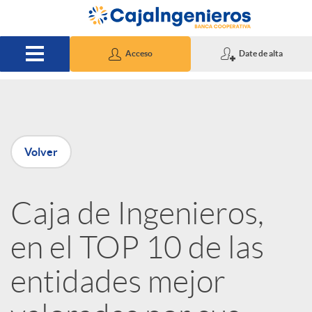
Saltar al contenido principal
Acceso
Date de alta
P
Volver
u
Caja de Ingenieros,
b
en el TOP 10 de las
l
entidades mejor
i