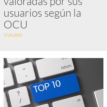
valoradas por sus
usuarios según la
c
OCU
a
17.05.2021
d
o
r
d
e