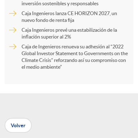
inversión sostenibles y responsables
Caja Ingenieros lanza CE HORIZON 2027, un
r
nuevo fondo de renta fija
Caja Ingenieros prevé una estabilización de la
t
inflación superior al 2%
Caja de Ingenieros renueva su adhesión al “2022
i
Global Investor Statement to Governments on the
Climate Crisis” reforzando así su compromiso con
el medio ambiente”
r
e
n
Volver
R