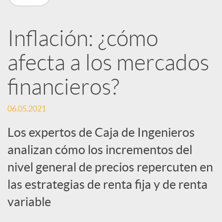
R
Inflación: ¿cómo
e
afecta a los mercados
d
financieros?
e
06.05.2021
Los expertos de Caja de Ingenieros
s
analizan cómo los incrementos del
nivel general de precios repercuten en
S
las estrategias de renta fija y de renta
o
variable