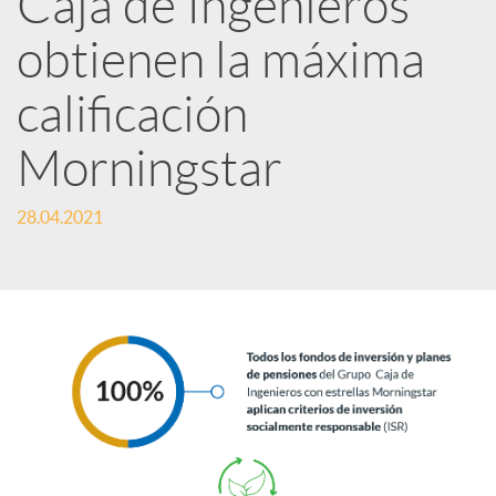
Caja de Ingenieros
e
obtienen la máxima
calificación
s
Morningstar
S
28.04.2021
o
c
i
a