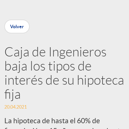
e
n
Volver
R
Caja de Ingenieros
e
baja los tipos de
d
interés de su hipoteca
e
fija
s
20.04.2021
La hipoteca de hasta el 60% de