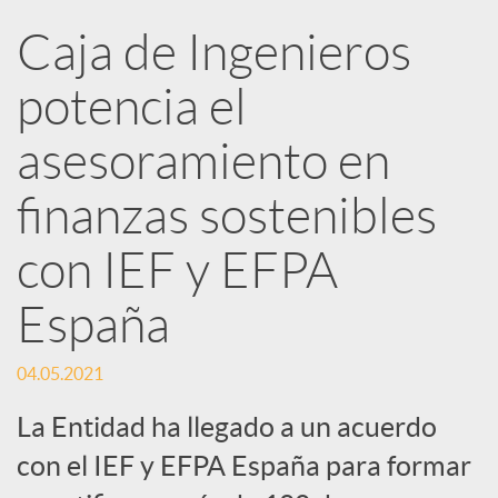
Caja de Ingenieros
e
potencia el
d
asesoramiento en
e
finanzas sostenibles
con IEF y EFPA
s
España
S
04.05.2021
o
La Entidad ha llegado a un acuerdo
con el IEF y EFPA España para formar
c