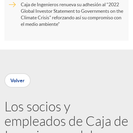
Caja de Ingenieros renueva su adhesión al “2022
i
Global Investor Statement to Governments on the
Climate Crisis” reforzando así su compromiso con
el medio ambiente”
r
e
n
Volver
R
Los socios y
e
empleados de Caja de
d