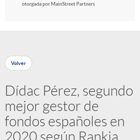
i
otorgada por MainStreet Partners
r
e
Volver
n
R
Dídac Pérez, segundo
mejor gestor de
e
fondos españoles en
d
2020 según Rankia