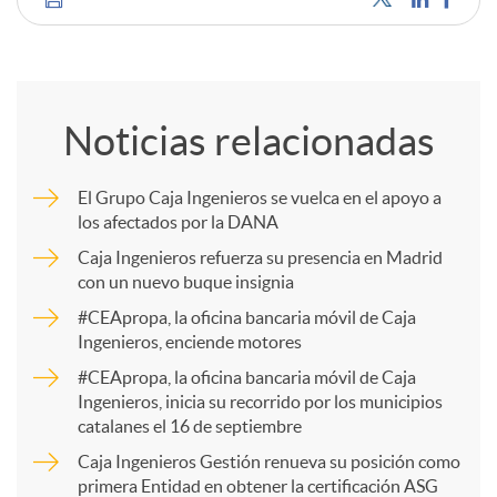
C
o
Noticias relacionadas
m
El Grupo Caja Ingenieros se vuelca en el apoyo a
los afectados por la DANA
p
Caja Ingenieros refuerza su presencia en Madrid
con un nuevo buque insignia
a
#CEApropa, la oficina bancaria móvil de Caja
Ingenieros, enciende motores
r
#CEApropa, la oficina bancaria móvil de Caja
Ingenieros, inicia su recorrido por los municipios
catalanes el 16 de septiembre
t
Caja Ingenieros Gestión renueva su posición como
primera Entidad en obtener la certificación ASG