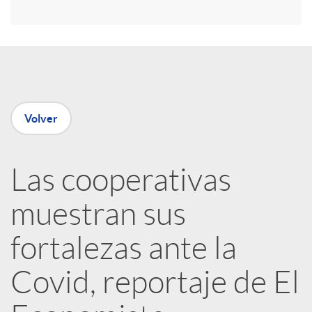
r
e
n
Volver
R
Las cooperativas
e
muestran sus
d
fortalezas ante la
e
Covid, reportaje de El