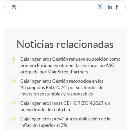
C
o
Noticias relacionadas
m
Caja Ingenieros Gestión renueva su posición como
primera Entidad en obtener la certificación ASG
p
otorgada por MainStreet Partners
Caja Ingenieros Gestión reconocida en los
a
“Champions ESG 2024” por sus fondos de
inversión sostenibles y responsables
Caja Ingenieros lanza CE HORIZON 2027, un
r
nuevo fondo de renta fija
Caja Ingenieros prevé una estabilización de la
t
inflación superior al 2%