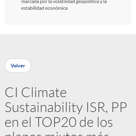
i
marcada por la volatilidad geopolítica y la
estabilidad económica
r
e
n
Volver
R
CI Climate
e
Sustainability ISR, PP
d
en el TOP20 de los