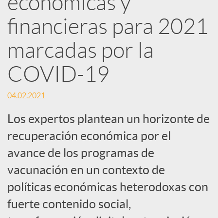
económicas y
financieras para 2021
c
marcadas por la
a
COVID-19
d
04.02.2021
o
Los expertos plantean un horizonte de
recuperación económica por el
r
avance de los programas de
vacunación en un contexto de
d
políticas económicas heterodoxas con
fuerte contenido social,
e