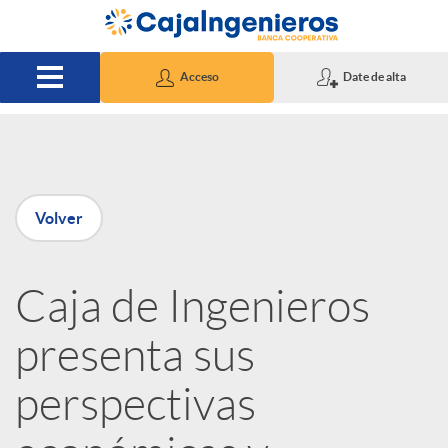
Saltar al contenido principal
Acceso
Date de alta
P
Volver
u
Caja de Ingenieros
b
presenta sus
l
perspectivas
i