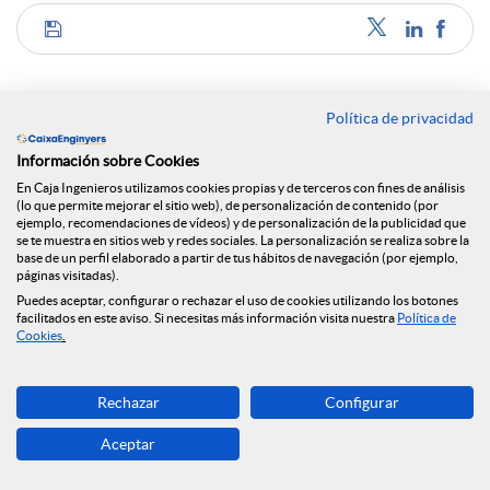
C
o
Política de privacidad
Noticias relacionadas
Información sobre Cookies
m
En Caja Ingenieros utilizamos cookies propias y de terceros con fines de análisis
(lo que permite mejorar el sitio web), de personalización de contenido (por
NEWS & YOU n.º 12
ejemplo, recomendaciones de vídeos) y de personalización de la publicidad que
se te muestra en sitios web y redes sociales. La personalización se realiza sobre la
p
base de un perfil elaborado a partir de tus hábitos de navegación (por ejemplo,
Caja Ingenieros continúa ampliando su red de
páginas visitadas).
oficinas y llega a Reus
Puedes aceptar, configurar o rechazar el uso de cookies utilizando los botones
facilitados en este aviso. Si necesitas más información visita nuestra
Política de
a
Cookies
.
Caja Ingenieros prevé una segunda mitad de 2026
marcada por la volatilidad geopolítica y la
estabilidad económica
r
Rechazar
Configurar
Caja Ingenieros prevé una segunda mitad de 2026
Aceptar
marcada por la volatilidad geopolítica y la
t
estabilidad económica