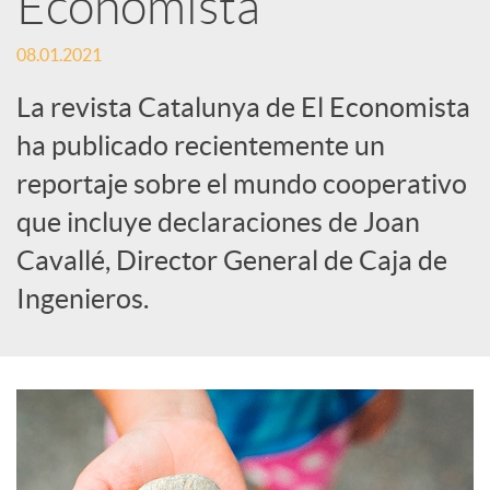
Economista
s
08.01.2021
S
La revista Catalunya de El Economista
o
ha publicado recientemente un
reportaje sobre el mundo cooperativo
c
que incluye declaraciones de Joan
Cavallé, Director General de Caja de
i
Ingenieros.
a
l