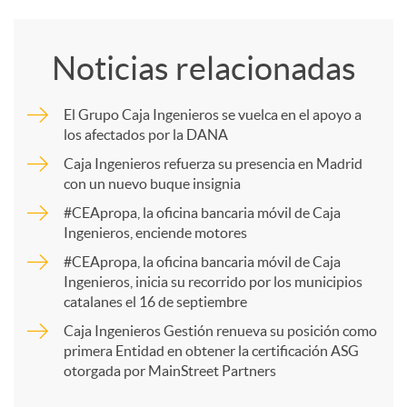
o
Noticias relacionadas
m
El Grupo Caja Ingenieros se vuelca en el apoyo a
los afectados por la DANA
p
Caja Ingenieros refuerza su presencia en Madrid
con un nuevo buque insignia
a
#CEApropa, la oficina bancaria móvil de Caja
Ingenieros, enciende motores
r
#CEApropa, la oficina bancaria móvil de Caja
Ingenieros, inicia su recorrido por los municipios
catalanes el 16 de septiembre
t
Caja Ingenieros Gestión renueva su posición como
primera Entidad en obtener la certificación ASG
i
otorgada por MainStreet Partners