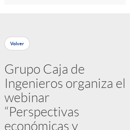
r
e
Volver
n
R
Grupo Caja de
Ingenieros organiza el
e
webinar
d
“Perspectivas
e
económicas y