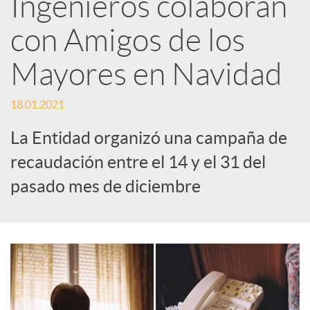
Ingenieros colaboran
e
con Amigos de los
Mayores en Navidad
s
18.01.2021
S
La Entidad organizó una campaña de
o
recaudación entre el 14 y el 31 del
pasado mes de diciembre
c
i
a