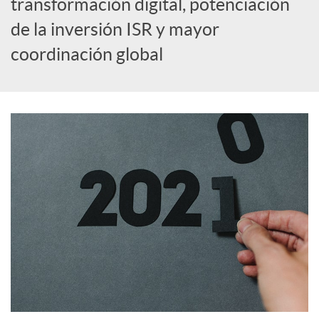
transformación digital, potenciación
de la inversión ISR y mayor
c
coordinación global
o
n
t
e
n
i