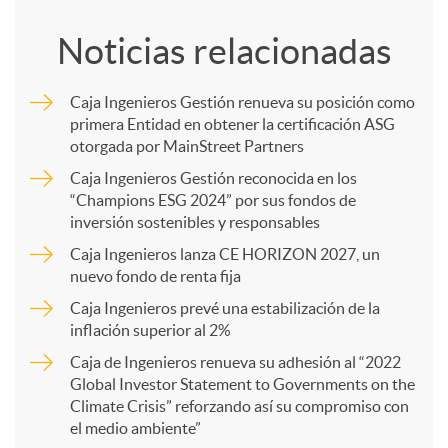
o
Noticias relacionadas
m
Caja Ingenieros Gestión renueva su posición como
primera Entidad en obtener la certificación ASG
p
otorgada por MainStreet Partners
Caja Ingenieros Gestión reconocida en los
a
“Champions ESG 2024” por sus fondos de
inversión sostenibles y responsables
Caja Ingenieros lanza CE HORIZON 2027, un
r
nuevo fondo de renta fija
Caja Ingenieros prevé una estabilización de la
t
inflación superior al 2%
Caja de Ingenieros renueva su adhesión al “2022
i
Global Investor Statement to Governments on the
Climate Crisis” reforzando así su compromiso con
el medio ambiente”