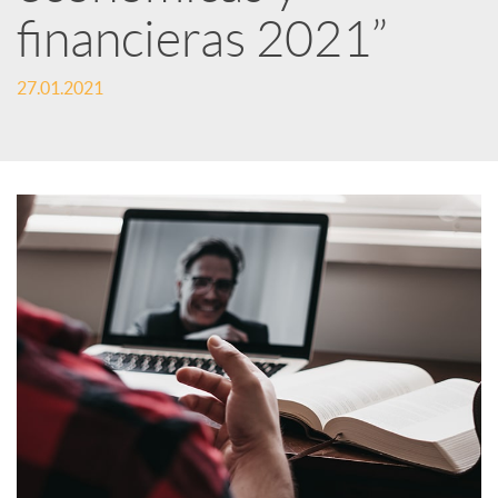
financieras 2021”
s
27.01.2021
S
o
c
i
a
l