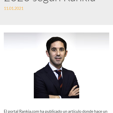
e
11.01.2021
s
S
o
c
i
a
El portal Rankia.com ha publicado un artículo donde hace un