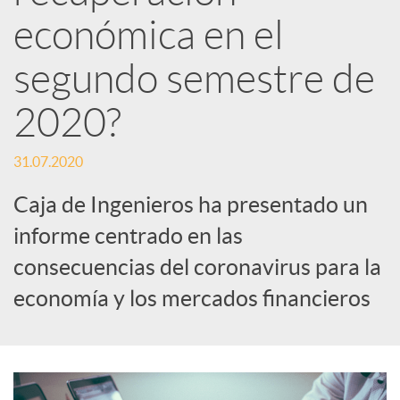
d
económica en el
e
segundo semestre de
2020?
s
31.07.2020
S
Caja de Ingenieros ha presentado un
informe centrado en las
o
consecuencias del coronavirus para la
c
economía y los mercados financieros
i