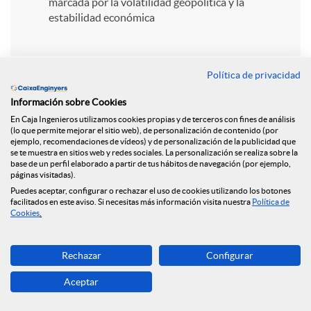
i
marcada por la volatilidad geopolítica y la
estabilidad económica
r
Política de privacidad
e
Información sobre Cookies
En Caja Ingenieros utilizamos cookies propias y de terceros con fines de análisis
n
(lo que permite mejorar el sitio web), de personalización de contenido (por
ejemplo, recomendaciones de vídeos) y de personalización de la publicidad que
Volver
se te muestra en sitios web y redes sociales. La personalización se realiza sobre la
base de un perfil elaborado a partir de tus hábitos de navegación (por ejemplo,
R
páginas visitadas).
Puedes aceptar, configurar o rechazar el uso de cookies utilizando los botones
Los fondos de Caja de
facilitados en este aviso. Si necesitas más información visita nuestra
Política de
e
Cookies
.
Ingenieros se llenan
d
Rechazar
Configurar
de estrellas y
Aceptar