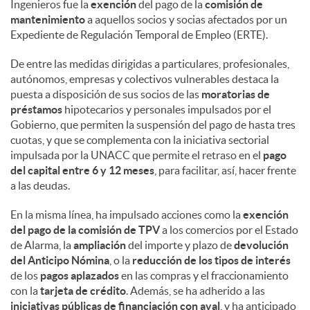
Ingenieros fue la
exención
del pago de la
comisión de
mantenimiento
a aquellos socios y socias afectados por un
Expediente de Regulación Temporal de Empleo (ERTE).
De entre las medidas dirigidas a particulares, profesionales,
autónomos, empresas y colectivos vulnerables destaca la
puesta a disposición de sus socios de las
moratorias de
préstamos
hipotecarios y personales impulsados por el
Gobierno, que permiten la suspensión del pago de hasta tres
cuotas, y que se complementa con la iniciativa sectorial
impulsada por la UNACC que permite el retraso en el
pago
del capital entre 6 y 12 meses
, para facilitar, así, hacer frente
a las deudas.
En la misma línea, ha impulsado acciones como la
exención
del pago de la comisión de TPV
a los comercios por el Estado
de Alarma, la
ampliación
del importe y plazo de
devolución
del Anticipo Nómina
, o la
reducción de los tipos de interés
de los
pagos aplazados
en las compras y el fraccionamiento
con la
tarjeta de crédito
. Además, se ha adherido a las
iniciativas públicas de financiación con aval
, y ha anticipado