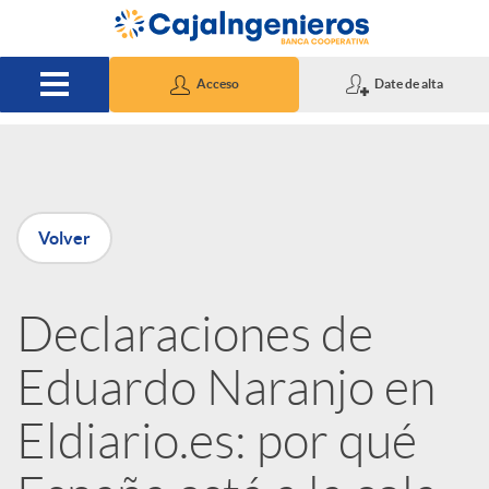
Saltar al contenido principal
Acceso
Date de alta
P
Volver
u
Declaraciones de
b
Eduardo Naranjo en
l
Eldiario.es: por qué
i