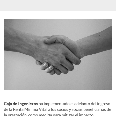
i
a
l
e
s
Caja de Ingenieros
ha implementado el adelanto del ingreso
de la Renta Mínima Vital a los socios y socias beneficiarias de
la prestación, como medida para mitigar el impacto