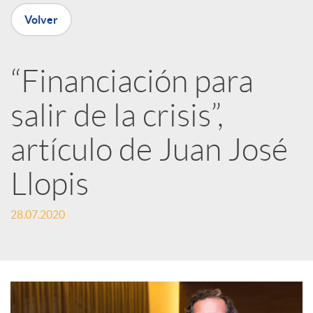
n
Volver
R
“Financiación para
e
salir de la crisis”,
d
artículo de Juan José
e
Llopis
28.07.2020
s
S