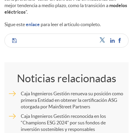
mejor tendencia a medio plazo, como la transición a
modelos
eléctricos
”.
d
Sigue este
enlace
para leer el articulo completo.
o
C
s
o
Noticias relacionadas
m
Caja Ingenieros Gestión renueva su posición como
primera Entidad en obtener la certificación ASG
p
otorgada por MainStreet Partners
Caja Ingenieros Gestión reconocida en los
a
“Champions ESG 2024” por sus fondos de
inversión sostenibles y responsables