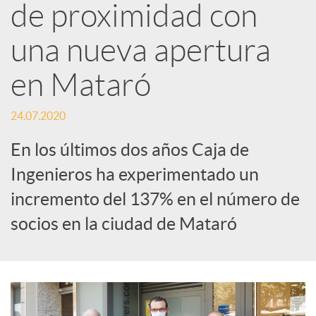
d
de proximidad con
e
una nueva apertura
en Mataró
s
24.07.2020
S
En los últimos dos años Caja de
Ingenieros ha experimentado un
o
incremento del 137% en el número de
c
socios en la ciudad de Mataró
i