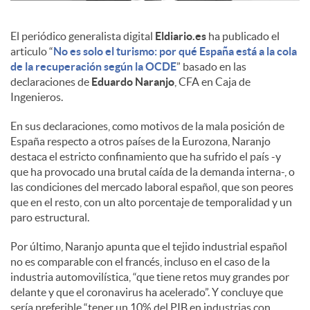
c
El periódico generalista digital
Eldiario.es
ha publicado el
articulo “
No es solo el turismo: por qué España está a la cola
de la recuperación según la OCDE
” basado en las
o
declaraciones de
Eduardo Naranjo
, CFA en Caja de
Ingenieros.
n
En sus declaraciones, como motivos de la mala posición de
España respecto a otros países de la Eurozona, Naranjo
destaca el estricto confinamiento que ha sufrido el país -y
t
que ha provocado una brutal caída de la demanda interna-, o
las condiciones del mercado laboral español, que son peores
que en el resto, con un alto porcentaje de temporalidad y un
e
paro estructural.
Por último, Naranjo apunta que el tejido industrial español
n
no es comparable con el francés, incluso en el caso de la
industria automovilística, “que tiene retos muy grandes por
delante y que el coronavirus ha acelerado”. Y concluye que
i
sería preferible “tener un 10% del PIB en industrias con