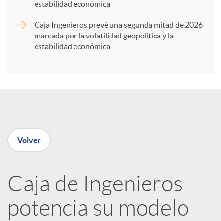
t
estabilidad económica
Caja Ingenieros prevé una segunda mitad de 2026
i
marcada por la volatilidad geopolítica y la
estabilidad económica
r
e
n
Volver
R
Caja de Ingenieros
e
potencia su modelo