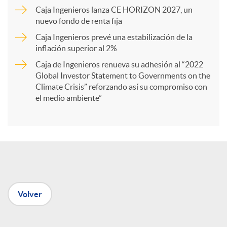
Caja Ingenieros lanza CE HORIZON 2027, un
r
nuevo fondo de renta fija
Caja Ingenieros prevé una estabilización de la
t
inflación superior al 2%
Caja de Ingenieros renueva su adhesión al “2022
i
Global Investor Statement to Governments on the
Climate Crisis” reforzando así su compromiso con
el medio ambiente”
r
e
n
Volver
R