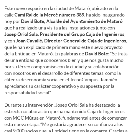
Este nuevo espacio en la ciudad de Mataró, ubicado en la
calle
Camí Ral de la Mercè número 389
, ha sido inaugurado
hoy por
David Bote, Alcalde del Ayuntamiento de Mataró
,
que ha realizado una visita a las instalaciones junto con
Josep Oriol Sala, Presidente del Grupo Caja de Ingenieros
,
y con
Joan Cavallé, Director General de Caja de Ingenieros
,
que le han explicado de primera mano este nuevo proyecto
de la Entidad en Mataró. En palabras de
David Bote
: “Se trata
de una entidad que conocemos bien y que nos gusta mucho
por su férreo compromiso con la ciudad y su colaboración
con nosotros en el desarrollo de diferentes temas, como la
cátedra de economía social en el TecnoCampus. También
apreciamos su carácter cooperativo y su apuesta por la
responsabilidad social”.
Durante su intervención, Josep Oriol Sala ha destacado la
estrecha colaboración que ha mantenido Caja de Ingenieros
con MGC Mútua en Mataró, fundamental antes de comenzar
esta nueva etapa. “Me gustaría agradecer su confianza a los
casi 9.000 socios que la Entidad tiene en la comarca. Gracias a