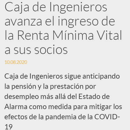
Caja de Ingenieros
e
avanza el ingreso de
d
la Renta Mínima Vital
e
a sus socios
s
10.08.2020
Caja de Ingenieros sigue anticipando
S
la pensión y la prestación por
desempleo más allá del Estado de
o
Alarma como medida para mitigar los
efectos de la pandemia de la COVID-
c
19