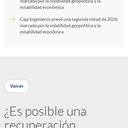
marcada por la volatilidad geopolítica y la
t
estabilidad económica
Caja Ingenieros prevé una segunda mitad de 2026
i
marcada por la volatilidad geopolítica y la
estabilidad económica
r
e
n
Volver
R
¿Es posible una
e
recuperación