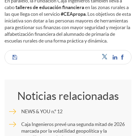
En paralelo, la Fundación Caja Ingenieros también lleva a
cabo
talleres de educación financiera
en las zonas rurales a
las que llega con el servicio
#CEApropa
. Los objetivos de esta
iniciativa son dotar a las personas mayores de herramientas
para gestionar sus finanzas con mayor seguridad y mejorar la
alfabetización financiera del alumnado de primaria de
escuelas rurales de una forma práctica y dinámica.
C
o
Noticias relacionadas
m
NEWS & YOU n.º 12
p
Caja Ingenieros prevé una segunda mitad de 2026
marcada por la volatilidad geopolítica y la