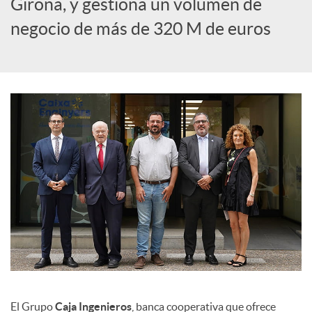
Girona, y gestiona un volumen de
c
negocio de más de 320 M de euros
i
a
l
e
s
El Grupo
Caja Ingenieros
, banca cooperativa que ofrece