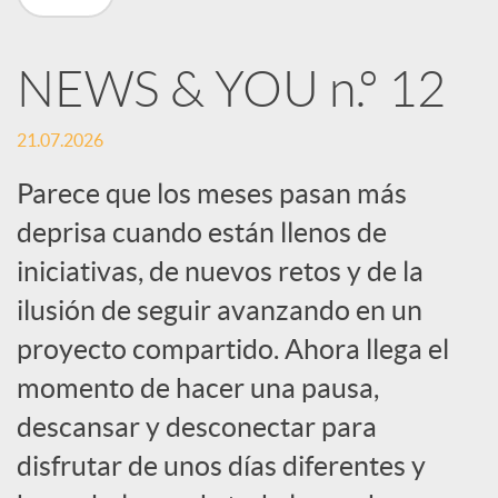
n
NEWS & YOU n.º 12
R
21.07.2026
e
Parece que los meses pasan más
deprisa cuando están llenos de
d
iniciativas, de nuevos retos y de la
e
ilusión de seguir avanzando en un
proyecto compartido. Ahora llega el
s
momento de hacer una pausa,
descansar y desconectar para
S
disfrutar de unos días diferentes y