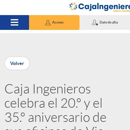
Saltar al contenido principal
Acceso
Date de alta
P
Volver
u
Caja Ingenieros
b
celebra el 20.º y el
l
35.º aniversario de
i