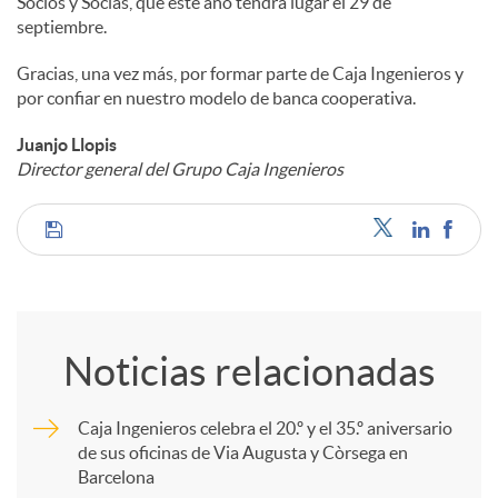
Socios y Socias, que este año tendrá lugar el 29 de
septiembre.
Gracias, una vez más, por formar parte de Caja Ingenieros y
por confiar en nuestro modelo de banca cooperativa.
Juanjo Llopis
Director general del Grupo Caja Ingenieros
C
o
Noticias relacionadas
m
Caja Ingenieros celebra el 20.º y el 35.º aniversario
de sus oficinas de Via Augusta y Còrsega en
p
Barcelona