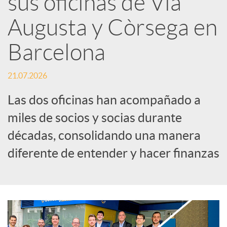
sus oficinas de Via
Augusta y Còrsega en
c
Barcelona
a
21.07.2026
d
Las dos oficinas han acompañado a
miles de socios y socias durante
o
décadas, consolidando una manera
diferente de entender y hacer finanzas
r
d
e