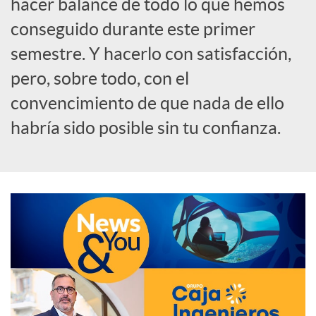
hacer balance de todo lo que hemos
o
conseguido durante este primer
semestre. Y hacerlo con satisfacción,
c
pero, sobre todo, con el
convencimiento de que nada de ello
i
habría sido posible sin tu confianza.
a
l
e
s