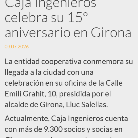
Caja Ingenieros
R
celebra su 15º
e
aniversario en Girona
d
03.07.2026
La entidad cooperativa conmemora su
e
llegada a la ciudad con una
celebración en su oficina de la Calle
s
Emili Grahit, 10, presidida por el
S
alcalde de Girona, Lluc Salellas.
Actualmente, Caja Ingenieros cuenta
o
con más de 9.300 socios y socias en