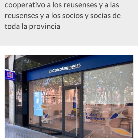
cooperativo a los reusenses y a las
c
reusenses y a los socios y socias de
toda la provincia
i
a
l
e
s