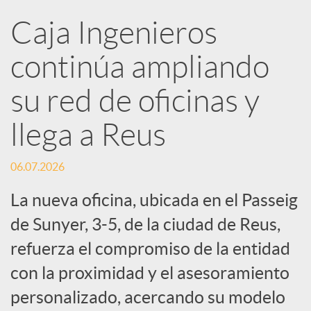
R
Caja Ingenieros
continúa ampliando
e
su red de oficinas y
d
llega a Reus
e
06.07.2026
s
La nueva oficina, ubicada en el Passeig
de Sunyer, 3-5, de la ciudad de Reus,
S
refuerza el compromiso de la entidad
con la proximidad y el asesoramiento
o
personalizado, acercando su modelo