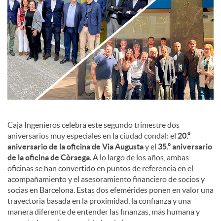
c
o
n
t
Caja Ingenieros celebra este segundo trimestre dos
aniversarios muy especiales en la ciudad condal: el
20.º
aniversario de la oficina de Via Augusta
y el
35.º aniversario
e
de la oficina de Còrsega
. A lo largo de los años, ambas
oficinas se han convertido en puntos de referencia en el
n
acompañamiento y el asesoramiento financiero de socios y
socias en Barcelona. Estas dos efemérides ponen en valor una
trayectoria basada en la proximidad, la confianza y una
i
manera diferente de entender las finanzas, más humana y