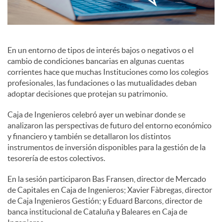
c
En un entorno de tipos de interés bajos o negativos o el
o
cambio de condiciones bancarias en algunas cuentas
corrientes hace que muchas Instituciones como los colegios
profesionales, las fundaciones o las mutualidades deban
n
adoptar decisiones que protejan su patrimonio.
Caja de Ingenieros celebró ayer un webinar donde se
t
analizaron las perspectivas de futuro del entorno económico
y financiero y también se detallaron los distintos
instrumentos de inversión disponibles para la gestión de la
e
tesorería de estos colectivos.
En la sesión participaron Bas Fransen, director de Mercado
n
de Capitales en Caja de Ingenieros; Xavier Fàbregas, director
de Caja Ingenieros Gestión; y Eduard Barcons, director de
i
banca institucional de Cataluña y Baleares en Caja de