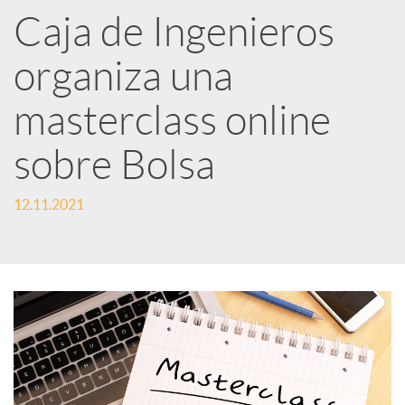
Caja de Ingenieros
e
organiza una
d
masterclass online
e
sobre Bolsa
12.11.2021
s
S
o
c