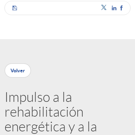
C
o
m
p
Volver
a
Impulso a la
rehabilitación
r
energética y a la
t