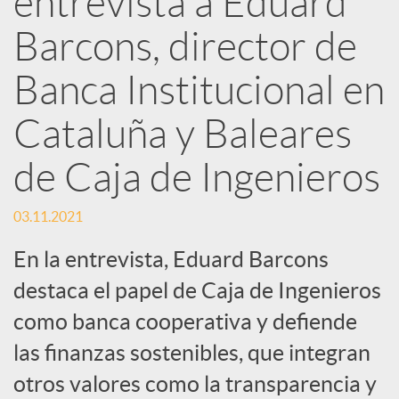
entrevista a Eduard
d
Barcons, director de
e
Banca Institucional en
Cataluña y Baleares
s
de Caja de Ingenieros
S
03.11.2021
o
En la entrevista, Eduard Barcons
destaca el papel de Caja de Ingenieros
c
como banca cooperativa y defiende
las finanzas sostenibles, que integran
i
otros valores como la transparencia y