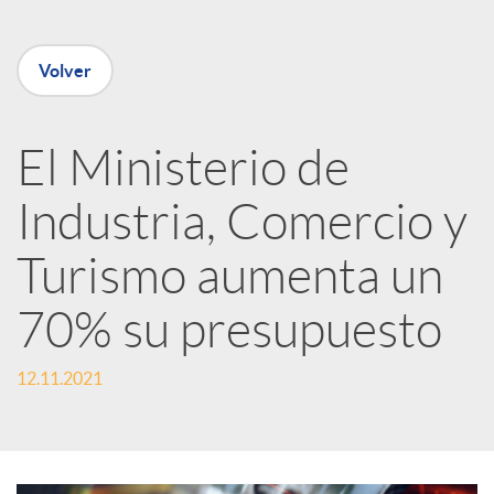
e
Volver
n
R
El Ministerio de
Industria, Comercio y
e
Turismo aumenta un
d
70% su presupuesto
e
12.11.2021
s