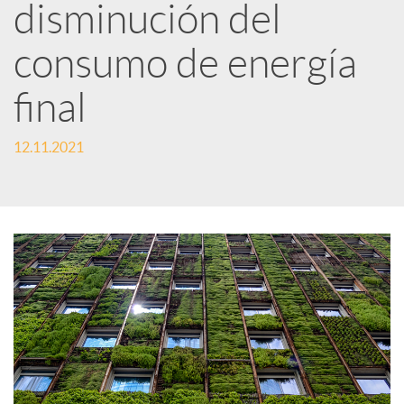
disminución del
i
consumo de energía
r
final
12.11.2021
e
n
R
e
d