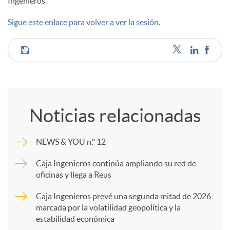
Ingenieros.
d
Sigue este enlace para volver a ver la sesión.
o
C
s
o
Noticias relacionadas
m
NEWS & YOU n.º 12
p
Caja Ingenieros continúa ampliando su red de
oficinas y llega a Reus
a
Caja Ingenieros prevé una segunda mitad de 2026
marcada por la volatilidad geopolítica y la
estabilidad económica
r