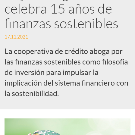
celebra 15 años de
d
finanzas sostenibles
e
17.11.2021
La cooperativa de crédito aboga por
s
las finanzas sostenibles como filosofía
de inversión para impulsar la
S
implicación del sistema financiero con
o
la sostenibilidad.
c
i