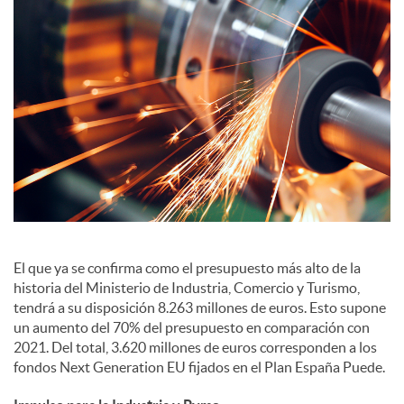
S
o
c
i
a
El que ya se confirma como el presupuesto más alto de la
historia del Ministerio de Industria, Comercio y Turismo,
l
tendrá a su disposición 8.263 millones de euros. Esto supone
un aumento del 70% del presupuesto en comparación con
2021. Del total, 3.620 millones de euros corresponden a los
e
fondos Next Generation EU fijados en el Plan España Puede.