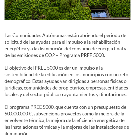
e
s
Las Comunidades Autónomas están abriendo el periodo de
solicitud de las ayudas para el impulso a la rehabilitación
energética y a la disminución del consumo de energía final y
S
de las emisiones de CO2 – Programa PREE 5000.
El objetivo del PREE 5000 es dar un impulso a la
o
sostenibilidad de la edificación en los municipios con un reto
demográfico. Estas ayudas van dirigidas a personas físicas o
jurídicas, comunidades de propietarios, empresas, entidades
c
locales y del sector público o ayuntamientos y diputaciones.
El programa PREE 5000, que cuenta con un presupuesto de
i
50.000.000 €, subvenciona proyectos como la mejora de la
envolvente térmica, la mejora de la eficiencia energética de
las instalaciones térmicas y la mejoras de las instalaciones de
a
iluminación.