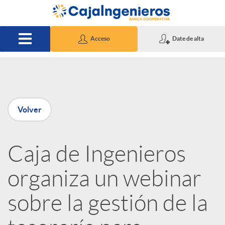
Saltar al contenido principal
Acceso
Date de alta
P
Volver
u
Caja de Ingenieros
b
organiza un webinar
l
sobre la gestión de la
i