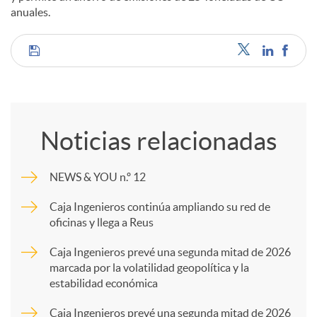
anuales.
C
o
Noticias relacionadas
m
NEWS & YOU n.º 12
p
Caja Ingenieros continúa ampliando su red de
oficinas y llega a Reus
a
Caja Ingenieros prevé una segunda mitad de 2026
marcada por la volatilidad geopolítica y la
estabilidad económica
r
Caja Ingenieros prevé una segunda mitad de 2026