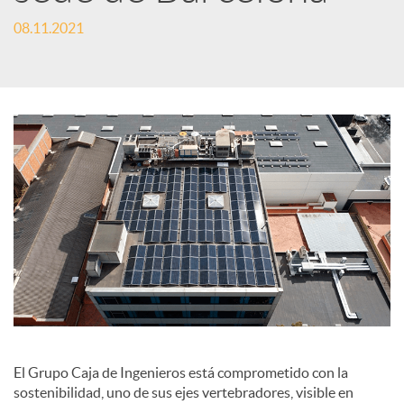
e
08.11.2021
s
S
o
c
i
a
El Grupo Caja de Ingenieros está comprometido con la
sostenibilidad, uno de sus ejes vertebradores, visible en