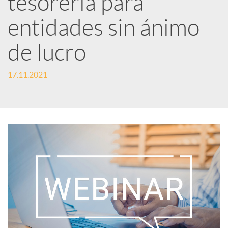
tesorería para
entidades sin ánimo
c
de lucro
a
17.11.2021
d
o
r
d
e