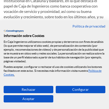
Institucional en Cataluña y Baleares, en la que destaca el
papel de Caja de Ingenieros como banca cooperativa con
vocación de servicio y proximidad, así como su buena
evolución y crecimiento, sobre todo en los últimos años, y su
papel como agente comprometido con el planeta y el
Política de privacidad
medioambiente.
Información sobre Cookies
Sobre el auge de las finanzas sostenibles, Eduard Barcons
En Caja Ingenieros utilizamos cookies propias y de terceros con fines de análisis
comenta: “La integración de factores ambientales o sociales
(lo que permite mejorar el sitio web), de personalización de contenido (por
puede provocar que la rentabilidad puede ser igual o
ejemplo, recomendaciones de vídeos) y de personalización de la publicidad que
superior. Cada vez más la gente percibe que, además de la
se te muestra en sitios web y redes sociales. La personalización se realiza sobre la
base de un perfil elaborado a partir de tus hábitos de navegación (por ejemplo,
rentabilidad económica, hay otros factores cómo la
páginas visitadas).
dimensión social, medioambiental y de la transparencia".
Puedes aceptar, configurar o rechazar el uso de cookies utilizando los botones
facilitados en este aviso. Si necesitas más información visita nuestra
Política de
En cuanto a la apuesta de Caja de Ingenieros por la
Cookies
.
digitalización, Eduard Barcons explica: “El crecimiento de
oficinas continuará siendo cómo ha sido siempre, progresivo.
Rechazar
Configurar
Y hay una apuesta clarísima por la digitalización. El mejor
está para venir”.
Aceptar