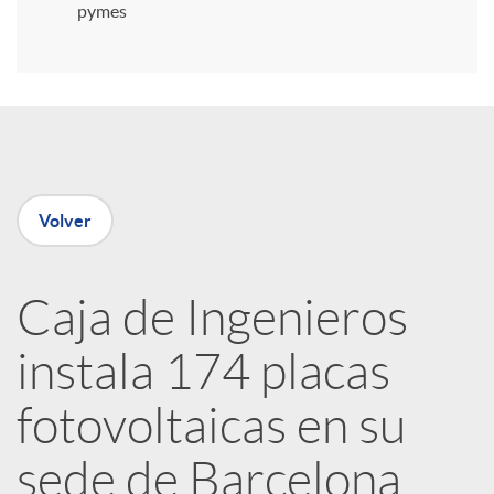
i
pymes
r
e
Volver
n
R
Caja de Ingenieros
instala 174 placas
e
fotovoltaicas en su
d
sede de Barcelona