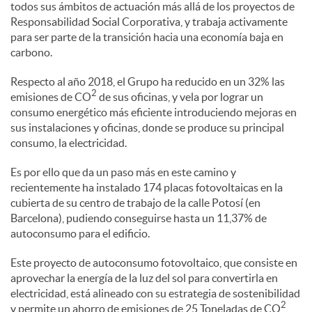
todos sus ámbitos de actuación más allá de los proyectos de
l
Responsabilidad Social Corporativa, y trabaja activamente
para ser parte de la transición hacia una economía baja en
e
carbono.
Respecto al año 2018, el Grupo ha reducido en un 32% las
2
s
emisiones de CO
de sus oficinas, y vela por lograr un
consumo energético más eficiente introduciendo mejoras en
sus instalaciones y oficinas, donde se produce su principal
consumo, la electricidad.
Es por ello que da un paso más en este camino y
recientemente ha instalado 174 placas fotovoltaicas en la
cubierta de su centro de trabajo de la calle Potosí (en
Barcelona), pudiendo conseguirse hasta un 11,37% de
autoconsumo para el edificio.
Este proyecto de autoconsumo fotovoltaico, que consiste en
aprovechar la energía de la luz del sol para convertirla en
electricidad, está alineado con su estrategia de sostenibilidad
2
y permite un ahorro de emisiones de 25 Toneladas de CO