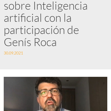
sobre Inteligencia
d
artificial con la
e
participación de
Genís Roca
s
30.09.2021
S
o
c
i