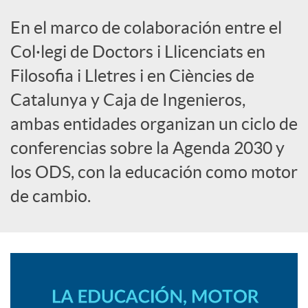
S
En el marco de colaboración entre el
o
Col·legi de Doctors i Llicenciats en
Filosofia i Lletres i en Ciències de
c
Catalunya y Caja de Ingenieros,
ambas entidades organizan un ciclo de
i
conferencias sobre la Agenda 2030 y
los ODS, con la educación como motor
a
de cambio.
l
e