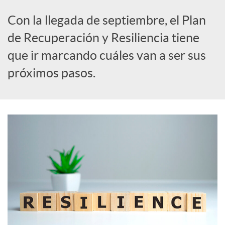
Con la llegada de septiembre, el Plan
s
de Recuperación y Resiliencia tiene
que ir marcando cuáles van a ser sus
S
próximos pasos.
o
c
i
a
l