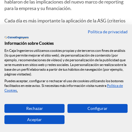
hablaron de las implicaciones del nuevo marco de reporting
para la empresa y su financiación.
Cada día es más importante la aplicación de la ASG (criterios
ambientales, sociales y de gobernanza) en la estrategia de las
Política de privacidad
empresas, y el paquete legislativo sobre financiación
sostenible marca un antes y después en las obligaciones de
Información sobre Cookies
reporting en materia de sostenibilidad.
En Caja Ingenieros utilizamos cookies propias y de terceros con fines de análisis
(lo que permite mejorar el sitio web), de personalización de contenido (por
En la ponencia se explicó el marco regulatorio, el posible
ejemplo, recomendaciones de vídeos) y de personalización de la publicidad que
tratamiento que harán las entidades financieras y las
se te muestra en sitios web y redes sociales. La personalización se realiza sobre la
base de un perfil elaborado a partir de tus hábitos de navegación (por ejemplo,
obligaciones y posibles estrategias que deberían tener en
páginas visitadas).
consideración las empresas.
Puedes aceptar, configurar o rechazar el uso de cookies utilizando los botones
facilitados en este aviso. Si necesitas más información visita nuestra
Política de
Sigue este enlace para volver a ver la sesión:
Cookies
.
https://youtu.be/FZwWJ5nWTgI
Rechazar
Configurar
C
Aceptar