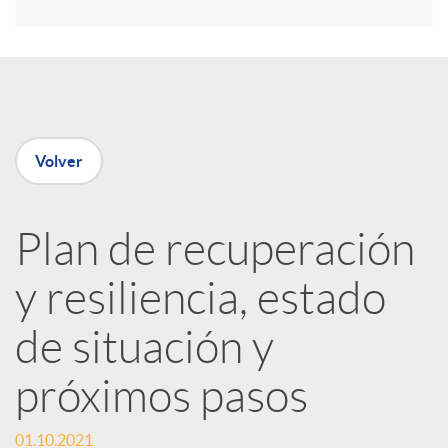
r
e
Volver
n
Plan de recuperación
R
y resiliencia, estado
e
de situación y
d
próximos pasos
e
01.10.2021