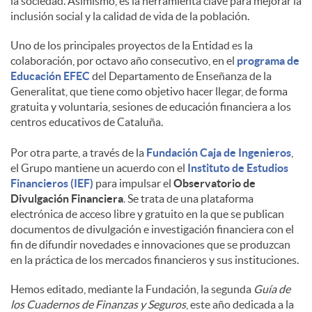
la sociedad. Asimismo, es la herramienta clave para mejorar la
inclusión social y la calidad de vida de la población.
d
Uno de los principales proyectos de la Entidad es la
colaboración, por octavo año consecutivo, en el
programa de
o
Educación EFEC
del Departamento de Enseñanza de la
Generalitat, que tiene como objetivo hacer llegar, de forma
gratuita y voluntaria, sesiones de educación financiera a los
s
centros educativos de Cataluña.
Por otra parte, a través de la
Fundación Caja de Ingenieros
,
el Grupo mantiene un acuerdo con el
Instituto de Estudios
Financieros (IEF)
para impulsar el
Observatorio de
Divulgación Financiera
.
Se trata de una plataforma
electrónica de acceso libre y gratuito en la que se publican
documentos de divulgación e investigación financiera con el
fin de difundir novedades e innovaciones que se produzcan
en la práctica de los mercados financieros y sus instituciones.
Hemos editado, mediante la Fundación, la segunda
Guía de
los Cuadernos de Finanzas y Seguros
, este año dedicada a la