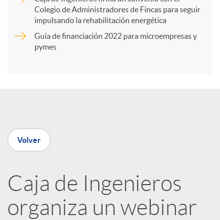
Colegio de Administradores de Fincas para seguir
t
impulsando la rehabilitación energética
Guía de financiación 2022 para microempresas y
i
pymes
r
e
Volver
n
R
Caja de Ingenieros
organiza un webinar
e