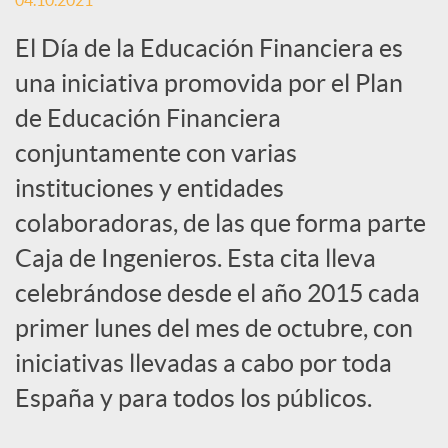
04.10.2021
c
El Día de la Educación Financiera es
una iniciativa promovida por el Plan
a
de Educación Financiera
conjuntamente con varias
d
instituciones y entidades
colaboradoras, de las que forma parte
o
Caja de Ingenieros. Esta cita lleva
celebrándose desde el año 2015 cada
r
primer lunes del mes de octubre, con
iniciativas llevadas a cabo por toda
d
España y para todos los públicos.
e