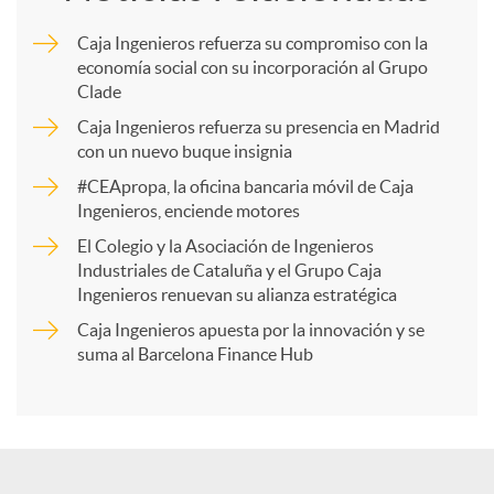
m
Caja Ingenieros refuerza su compromiso con la
economía social con su incorporación al Grupo
p
Clade
Caja Ingenieros refuerza su presencia en Madrid
a
con un nuevo buque insignia
#CEApropa, la oficina bancaria móvil de Caja
Ingenieros, enciende motores
r
El Colegio y la Asociación de Ingenieros
Industriales de Cataluña y el Grupo Caja
t
Ingenieros renuevan su alianza estratégica
Caja Ingenieros apuesta por la innovación y se
i
suma al Barcelona Finance Hub
r