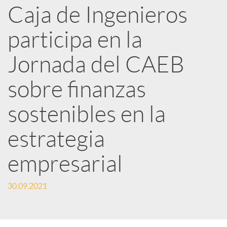
Caja de Ingenieros
e
participa en la
d
Jornada del CAEB
e
sobre finanzas
sostenibles en la
s
estrategia
S
empresarial
o
30.09.2021
c