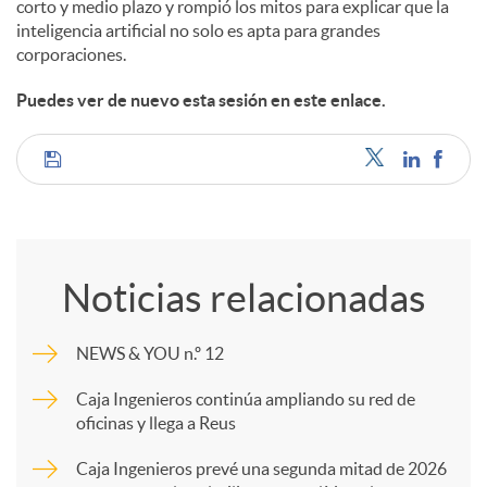
corto y medio plazo y rompió los mitos para explicar que la
inteligencia artificial no solo es apta para grandes
corporaciones.
Puedes ver de nuevo esta sesión en este enlace.
C
o
Noticias relacionadas
m
NEWS & YOU n.º 12
p
Caja Ingenieros continúa ampliando su red de
oficinas y llega a Reus
a
Caja Ingenieros prevé una segunda mitad de 2026