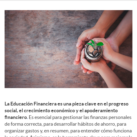
c
o
n
t
e
La Educación Financiera es una pieza clave en el progreso
social, el crecimiento económico y el apoderamiento
n
financiero
.
Es esencial para gestionar las finanzas personales
de forma correcta, para desarrollar hábitos de ahorro, para
i
organizar gastos y, en resumen, para entender cómo funciona