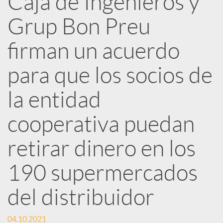
Caja de Ingenieros y
e
Grup Bon Preu
d
firman un acuerdo
e
para que los socios de
la entidad
s
cooperativa puedan
S
retirar dinero en los
o
190 supermercados
del distribuidor
c
04.10.2021