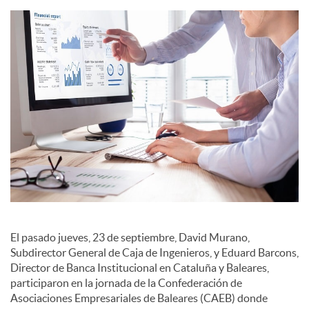
i
a
l
e
s
El pasado jueves, 23 de septiembre, David Murano,
Subdirector General de Caja de Ingenieros, y Eduard Barcons,
Director de Banca Institucional en Cataluña y Baleares,
participaron en la jornada de la Confederación de
Asociaciones Empresariales de Baleares (CAEB) donde