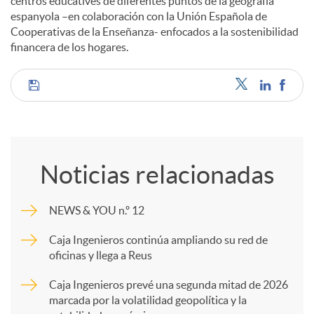
centros educatives de diferentes puntos de la geografía
espanyola –en colaboración con la Unión Española de
Cooperativas de la Enseñanza- enfocados a la sostenibilidad
financera de los hogares.
C
o
Noticias relacionadas
m
NEWS & YOU n.º 12
p
Caja Ingenieros continúa ampliando su red de
oficinas y llega a Reus
a
Caja Ingenieros prevé una segunda mitad de 2026
marcada por la volatilidad geopolítica y la