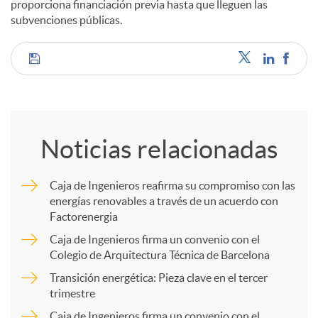
proporciona financiación previa hasta que lleguen las
subvenciones públicas.
C
o
Noticias relacionadas
m
Caja de Ingenieros reafirma su compromiso con las
energías renovables a través de un acuerdo con
p
Factorenergia
Caja de Ingenieros firma un convenio con el
a
Colegio de Arquitectura Técnica de Barcelona
Transición energética: Pieza clave en el tercer
trimestre
r
Caja de Ingenieros firma un convenio con el