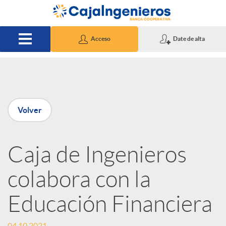
Saltar al contenido principal
Acceso
Date de alta
P
Volver
u
Caja de Ingenieros
b
colabora con la
l
Educación Financiera
i