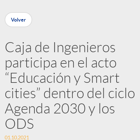
e
Volver
n
R
Caja de Ingenieros
participa en el acto
e
“Educación y Smart
d
cities” dentro del ciclo
e
Agenda 2030 y los
ODS
s
01.10.2021