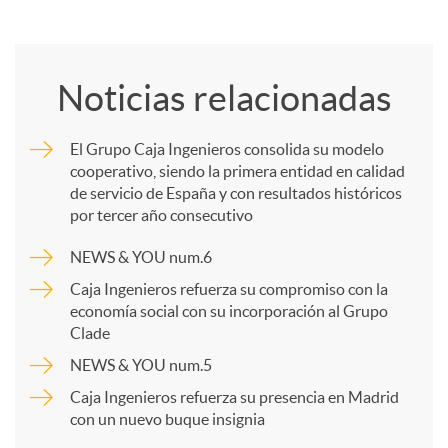
o
Noticias relacionadas
m
El Grupo Caja Ingenieros consolida su modelo
cooperativo, siendo la primera entidad en calidad
p
de servicio de España y con resultados históricos
por tercer año consecutivo
a
NEWS & YOU num.6
Caja Ingenieros refuerza su compromiso con la
r
economía social con su incorporación al Grupo
Clade
NEWS & YOU num.5
t
Caja Ingenieros refuerza su presencia en Madrid
con un nuevo buque insignia
i