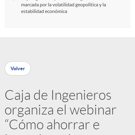
i
marcada por la volatilidad geopolítica y la
estabilidad económica
r
e
n
Volver
R
Caja de Ingenieros
e
organiza el webinar
d
“Cómo ahorrar e