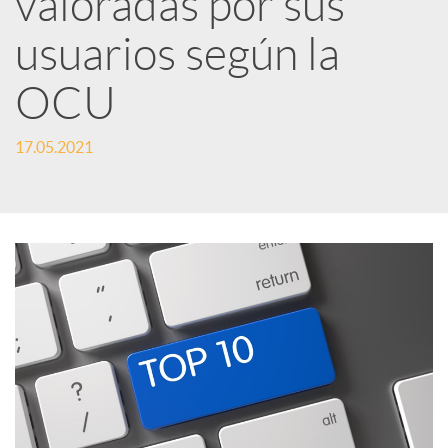
valoradas por sus
usuarios según la
c
OCU
a
17.05.2021
d
o
r
d
e