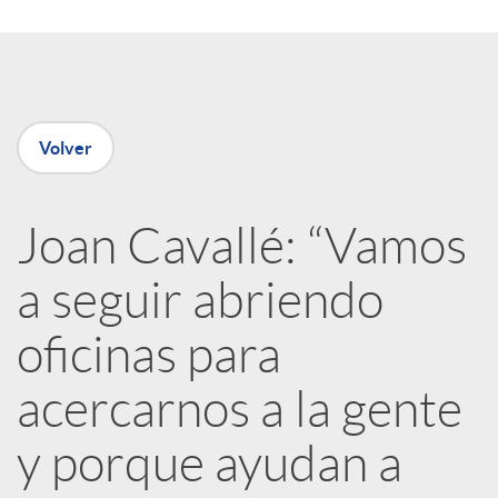
o
d
m
o
p
Volver
s
a
Joan Cavallé: “Vamos
a seguir abriendo
r
oficinas para
t
acercarnos a la gente
i
y porque ayudan a