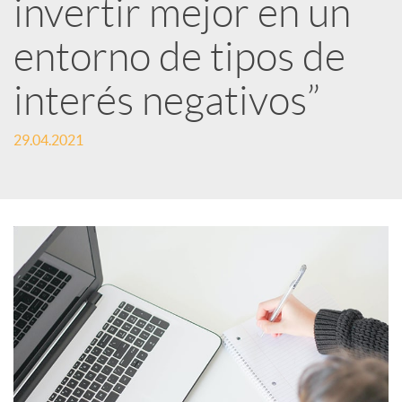
e
invertir mejor en un
entorno de tipos de
s
interés negativos”
S
29.04.2021
o
c
i
a