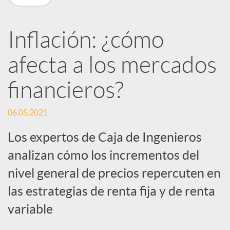
R
Inflación: ¿cómo
e
afecta a los mercados
d
financieros?
e
06.05.2021
Los expertos de Caja de Ingenieros
s
analizan cómo los incrementos del
nivel general de precios repercuten en
S
las estrategias de renta fija y de renta
o
variable