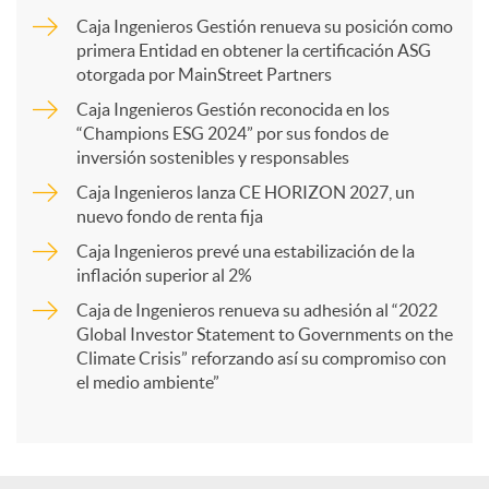
m
Caja Ingenieros Gestión renueva su posición como
primera Entidad en obtener la certificación ASG
p
otorgada por MainStreet Partners
Caja Ingenieros Gestión reconocida en los
a
“Champions ESG 2024” por sus fondos de
inversión sostenibles y responsables
Caja Ingenieros lanza CE HORIZON 2027, un
r
nuevo fondo de renta fija
Caja Ingenieros prevé una estabilización de la
t
inflación superior al 2%
Caja de Ingenieros renueva su adhesión al “2022
i
Global Investor Statement to Governments on the
Climate Crisis” reforzando así su compromiso con
el medio ambiente”
r