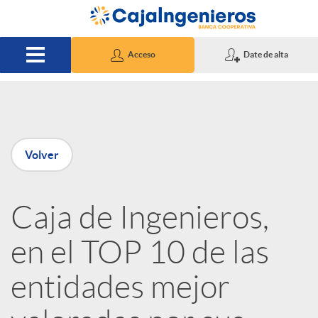
Saltar al contenido principal
Acceso
Date de alta
P
Volver
u
Caja de Ingenieros,
b
en el TOP 10 de las
l
entidades mejor
i