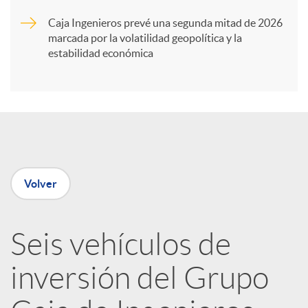
Caja Ingenieros prevé una segunda mitad de 2026
i
marcada por la volatilidad geopolítica y la
estabilidad económica
r
e
n
Volver
R
Seis vehículos de
e
inversión del Grupo
d