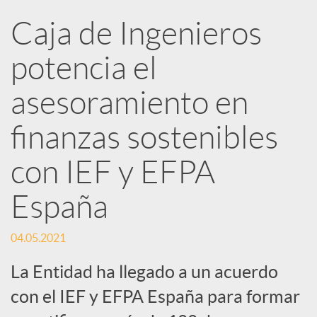
Caja de Ingenieros
e
potencia el
d
asesoramiento en
e
finanzas sostenibles
con IEF y EFPA
s
España
S
04.05.2021
o
La Entidad ha llegado a un acuerdo
con el IEF y EFPA España para formar
c