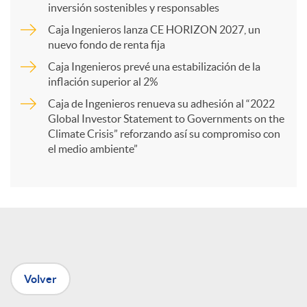
inversión sostenibles y responsables
Caja Ingenieros lanza CE HORIZON 2027, un
r
nuevo fondo de renta fija
Caja Ingenieros prevé una estabilización de la
t
inflación superior al 2%
Caja de Ingenieros renueva su adhesión al “2022
i
Global Investor Statement to Governments on the
Climate Crisis” reforzando así su compromiso con
el medio ambiente”
r
e
n
Volver
R