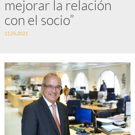
r
mejorar la relación
con el socio”
e
11.05.2021
n
R
e
d
e