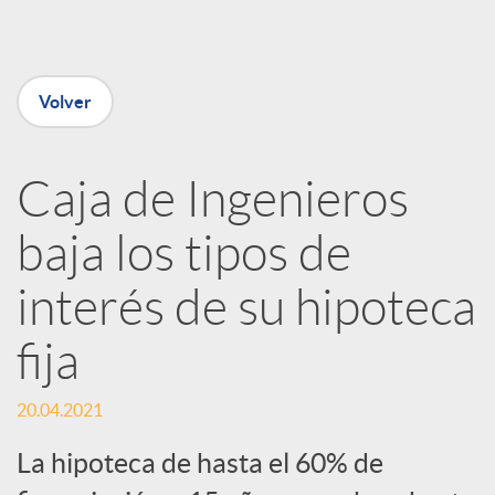
e
n
Volver
R
Caja de Ingenieros
e
baja los tipos de
d
interés de su hipoteca
e
fija
s
20.04.2021
La hipoteca de hasta el 60% de