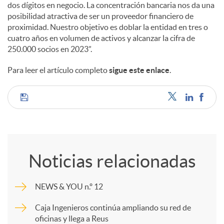
e
dos dígitos en negocio. La concentración bancaria nos da una
posibilidad atractiva de ser un proveedor financiero de
proximidad. Nuestro objetivo es doblar la entidad en tres o
s
cuatro años en volumen de activos y alcanzar la cifra de
250.000 socios en 2023”.
Para leer el artículo completo
sigue este enlace
.
C
o
Noticias relacionadas
m
NEWS & YOU n.º 12
p
Caja Ingenieros continúa ampliando su red de
oficinas y llega a Reus