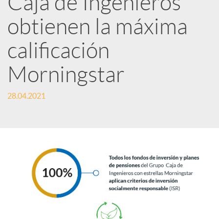
Caja de Ingenieros
e
obtienen la máxima
calificación
s
Morningstar
S
28.04.2021
o
c
i
a