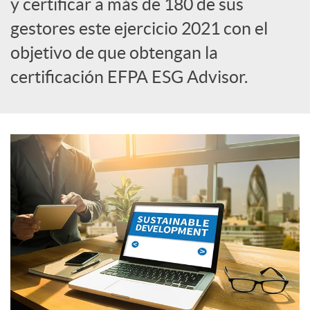
y certificar a más de 180 de sus
gestores este ejercicio 2021 con el
i
objetivo de que obtengan la
certificación EFPA ESG Advisor.
a
l
e
s