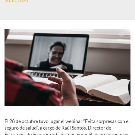
30.10.2020
S
o
c
i
a
l
El 28 de octubre tuvo lugar el webinar “Evita sorpresas con el
e
seguro de salud”, a cargo de Raúl Santos, Director de
Estrategia de Seguros de Caja Ingenieros Bancaseguros, y en