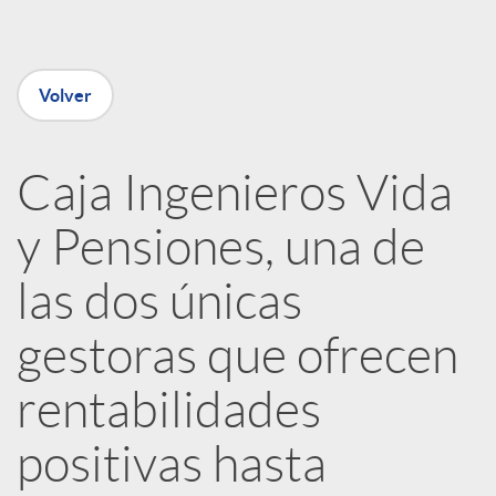
e
n
Volver
R
Caja Ingenieros Vida
e
y Pensiones, una de
d
las dos únicas
e
gestoras que ofrecen
rentabilidades
s
positivas hasta