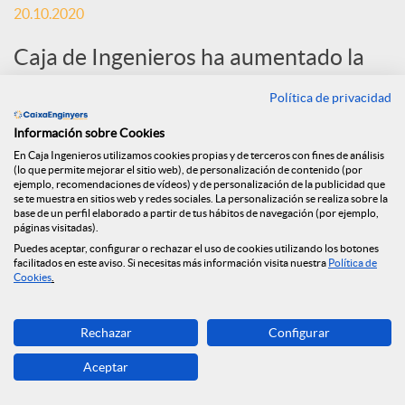
20.10.2020
S
Caja de Ingenieros ha aumentado la
financiación a la economía durante el
o
Política de privacidad
primer semestre de 2020, con una
Información sobre Cookies
c
inversión crediticia de 341 millones de
En Caja Ingenieros utilizamos cookies propias y de terceros con fines de análisis
(lo que permite mejorar el sitio web), de personalización de contenido (por
euros, un 60% más que en el mismo
ejemplo, recomendaciones de vídeos) y de personalización de la publicidad que
se te muestra en sitios web y redes sociales. La personalización se realiza sobre la
i
periodo del año anterior.
base de un perfil elaborado a partir de tus hábitos de navegación (por ejemplo,
páginas visitadas).
Puedes aceptar, configurar o rechazar el uso de cookies utilizando los botones
a
facilitados en este aviso. Si necesitas más información visita nuestra
Política de
Cookies
.
l
Rechazar
Configurar
Aceptar
e