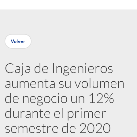
e
n
Volver
R
Caja de Ingenieros
e
aumenta su volumen
d
de negocio un 12%
e
durante el primer
semestre de 2020
s