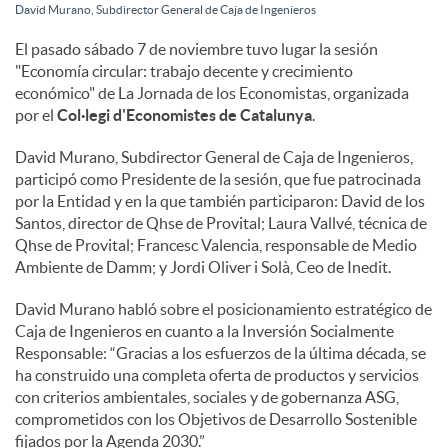
David Murano, Subdirector General de Caja de Ingenieros
c
El pasado sábado 7 de noviembre tuvo lugar la sesión
"Economía circular: trabajo decente y crecimiento
económico" de La Jornada de los Economistas, organizada
o
por el
Col·legi d'Economistes de Catalunya
.
David Murano, Subdirector General de Caja de Ingenieros,
n
participó como Presidente de la sesión, que fue patrocinada
por la Entidad y en la que también participaron: David de los
Santos, director de Qhse de Provital; Laura Vallvé, técnica de
t
Qhse de Provital; Francesc Valencia, responsable de Medio
Ambiente de Damm; y Jordi Oliver i Solà, Ceo de Inedit.
e
David Murano habló sobre el posicionamiento estratégico de
Caja de Ingenieros en cuanto a la Inversión Socialmente
Responsable: “Gracias a los esfuerzos de la última década, se
n
ha construido una completa oferta de productos y servicios
con criterios ambientales, sociales y de gobernanza ASG,
comprometidos con los Objetivos de Desarrollo Sostenible
i
fijados por la Agenda 2030.”