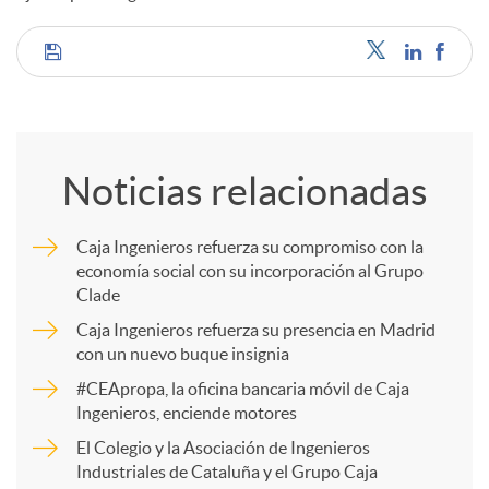
d
C
o
o
Noticias relacionadas
s
m
Caja Ingenieros refuerza su compromiso con la
economía social con su incorporación al Grupo
p
Clade
Caja Ingenieros refuerza su presencia en Madrid
a
con un nuevo buque insignia
#CEApropa, la oficina bancaria móvil de Caja
Ingenieros, enciende motores
r
El Colegio y la Asociación de Ingenieros
Industriales de Cataluña y el Grupo Caja