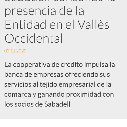
d
presencia de la
e
Entidad en el Vallès
Occidental
s
02.11.2020
S
La cooperativa de crédito impulsa la
o
banca de empresas ofreciendo sus
servicios al tejido empresarial de la
c
comarca y ganando proximidad con
los socios de Sabadell
i