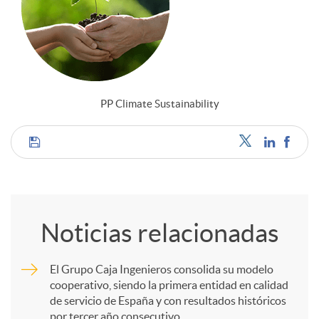
PP Climate Sustainability
C
o
Noticias relacionadas
m
El Grupo Caja Ingenieros consolida su modelo
cooperativo, siendo la primera entidad en calidad
p
de servicio de España y con resultados históricos
por tercer año consecutivo