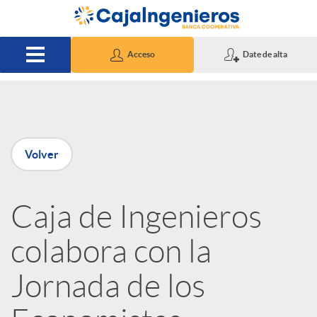
Saltar al contenido principal
Acceso
Date de alta
P
Volver
u
Caja de Ingenieros
b
colabora con la
l
Jornada de los
i