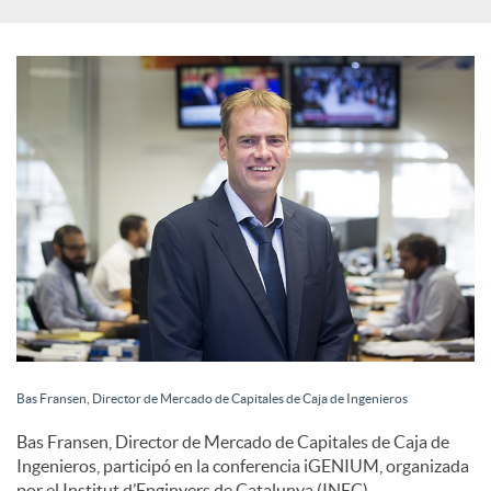
s
S
o
c
i
a
Bas Fransen, Director de Mercado de Capitales de Caja de Ingenieros
l
Bas Fransen, Director de Mercado de Capitales de Caja de
Ingenieros, participó en la conferencia iGENIUM, organizada
por el Institut d’Enginyers de Catalunya (INEC).