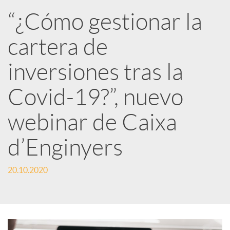
R
“¿Cómo gestionar la
cartera de
e
inversiones tras la
d
Covid-19?”, nuevo
e
webinar de Caixa
d’Enginyers
s
20.10.2020
S
o