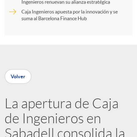
t
Ingenieros renuevan su alianza estratégica
Caja Ingenieros apuesta por la innovación y se
i
suma al Barcelona Finance Hub
r
e
Volver
n
R
La apertura de Caja
de Ingenieros en
e
Sabadell consolida la