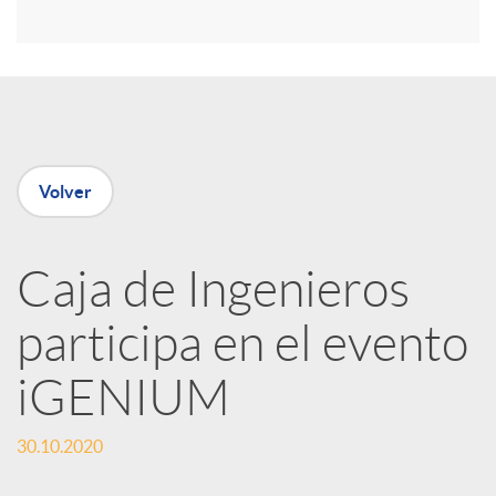
r
e
n
Volver
R
Caja de Ingenieros
e
participa en el evento
d
iGENIUM
e
30.10.2020