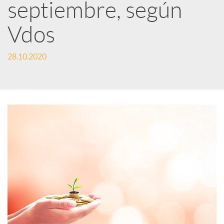
S
septiembre, según
o
Vdos
c
28.10.2020
i
a
l
e