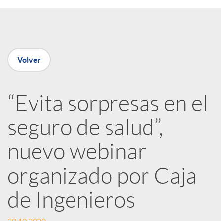
e
n
Volver
R
“Evita sorpresas en el
e
seguro de salud”,
d
nuevo webinar
e
organizado por Caja
de Ingenieros
s