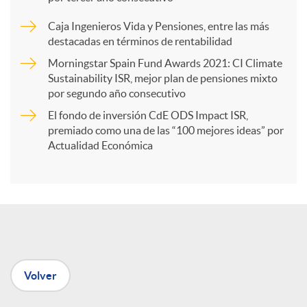
a
Caja Ingenieros Vida y Pensiones, entre las más
destacadas en términos de rentabilidad
r
Morningstar Spain Fund Awards 2021: CI Climate
Sustainability ISR, mejor plan de pensiones mixto
por segundo año consecutivo
t
El fondo de inversión CdE ODS Impact ISR,
premiado como una de las “100 mejores ideas” por
i
Actualidad Económica
r
e
Volver
n