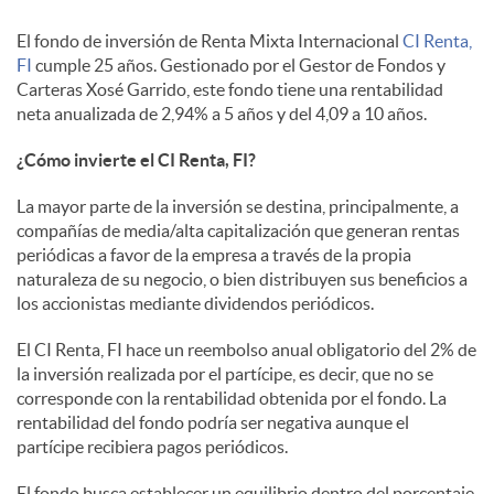
i
El fondo de inversión de Renta Mixta Internacional
CI Renta,
a
FI
cumple 25 años. Gestionado por el Gestor de Fondos y
Carteras Xosé Garrido, este fondo tiene una rentabilidad
neta anualizada de 2,94% a 5 años y del 4,09 a 10 años.
l
¿Cómo invierte el CI Renta, FI?
e
La mayor parte de la inversión se destina, principalmente, a
compañías de media/alta capitalización que generan rentas
periódicas a favor de la empresa a través de la propia
s
naturaleza de su negocio, o bien distribuyen sus beneficios a
los accionistas mediante dividendos periódicos.
El CI Renta, FI hace un reembolso anual obligatorio del 2% de
la inversión realizada por el partícipe, es decir, que no se
corresponde con la rentabilidad obtenida por el fondo. La
rentabilidad del fondo podría ser negativa aunque el
partícipe recibiera pagos periódicos.
El fondo busca establecer un equilibrio dentro del porcentaje