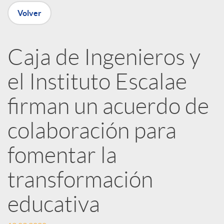
n
Volver
R
Caja de Ingenieros y
e
el Instituto Escalae
d
firman un acuerdo de
e
colaboración para
fomentar la
s
transformación
S
educativa