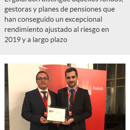
S
gestoras y planes de pensiones que
han conseguido un excepcional
o
rendimiento ajustado al riesgo en
2019 y a largo plazo
c
i
a
l
e