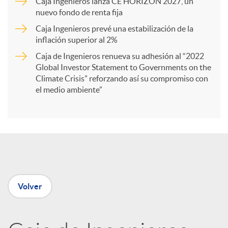
Caja Ingenieros lanza CE HORIZON 2027, un
r
nuevo fondo de renta fija
Caja Ingenieros prevé una estabilización de la
t
inflación superior al 2%
Caja de Ingenieros renueva su adhesión al “2022
i
Global Investor Statement to Governments on the
Climate Crisis” reforzando así su compromiso con
el medio ambiente”
r
e
n
Volver
R