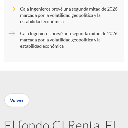
r
Caja Ingenieros prevé una segunda mitad de 2026
marcada por la volatilidad geopolítica y la
t
estabilidad económica
Caja Ingenieros prevé una segunda mitad de 2026
i
marcada por la volatilidad geopolítica y la
estabilidad económica
r
e
n
Volver
R
El fondo CI Renta, FI