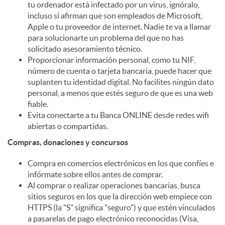
tu ordenador está infectado por un virus, ignóralo,
incluso si afirman que son empleados de Microsoft,
d
Apple o tu proveedor de internet. Nadie te va a llamar
para solucionarte un problema del que no has
solicitado asesoramiento técnico.
o
Proporcionar información personal, como tu NIF,
número de cuenta o tarjeta bancaria, puede hacer que
suplanten tu identidad digital. No facilites ningún dato
s
personal, a menos que estés seguro de que es una web
fiable.
Evita conectarte a tu Banca ONLINE desde redes wifi
abiertas o compartidas.
Compras, donaciones y concursos
Compra en comercios electrónicos en los que confíes e
infórmate sobre ellos antes de comprar.
Al comprar o realizar operaciones bancarias, busca
sitios seguros en los que la dirección web empiece con
HTTPS (la "S" significa "seguro") y que estén vinculados
a pasarelas de pago electrónico reconocidas (Visa,