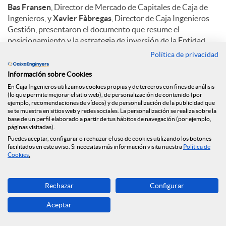
Bas Fransen
, Director de Mercado de Capitales de Caja de
Ingenieros, y
Xavier Fàbregas
, Director de Caja Ingenieros
Gestión, presentaron el documento que resume el
posicionamiento y la estrategia de inversión de la Entidad
para 2020 y analiza los diferentes escenarios financieros y
Política de privacidad
factores de incertidumbre que estarán presentes durante
este año.
Información sobre Cookies
En Caja Ingenieros utilizamos cookies propias y de terceros con fines de análisis
El acto sirvió para dar herramientas financieras a los socios
(lo que permite mejorar el sitio web), de personalización de contenido (por
ejemplo, recomendaciones de vídeos) y de personalización de la publicidad que
para poder tomar las mejores decisiones posibles, y se cerró
se te muestra en sitios web y redes sociales. La personalización se realiza sobre la
con una ronda de preguntas de los asistentes.
base de un perfil elaborado a partir de tus hábitos de navegación (por ejemplo,
páginas visitadas).
Este es el segundo encuentro del ciclo de conferencias que
Puedes aceptar, configurar o rechazar el uso de cookies utilizando los botones
facilitados en este aviso. Si necesitas más información visita nuestra
Política de
empezó el 12 de febrero en Barcelona y se cerrará con una
Cookies
.
sesión el 26 de febrero en el Colegio de Ingenieros
Industriales de Catalunya (Via Laietana, 39 de Barcelona).
Rechazar
Configurar
Aceptar
C