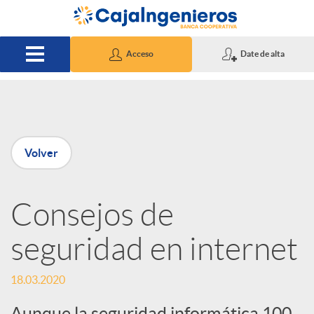
Saltar al contenido principal
Acceso
Date de alta
P
Volver
u
Consejos de
b
seguridad en internet
l
18.03.2020
i
Aunque la seguridad informática 100