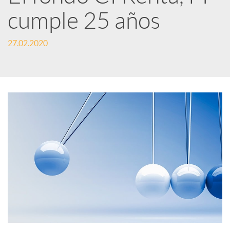
e
cumple 25 años
d
27.02.2020
e
s
S
o
c