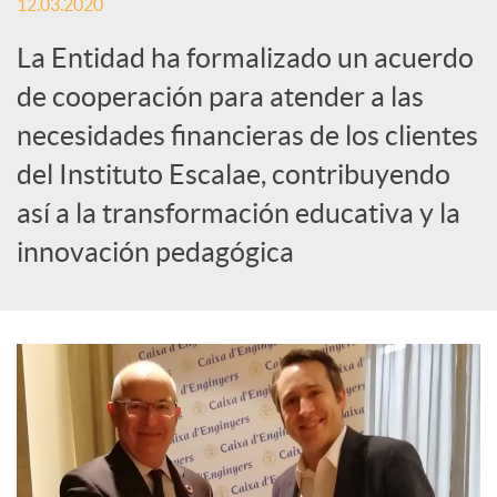
o
12.03.2020
La Entidad ha formalizado un acuerdo
c
de cooperación para atender a las
i
necesidades financieras de los clientes
del Instituto Escalae, contribuyendo
a
así a la transformación educativa y la
innovación pedagógica
l
e
s