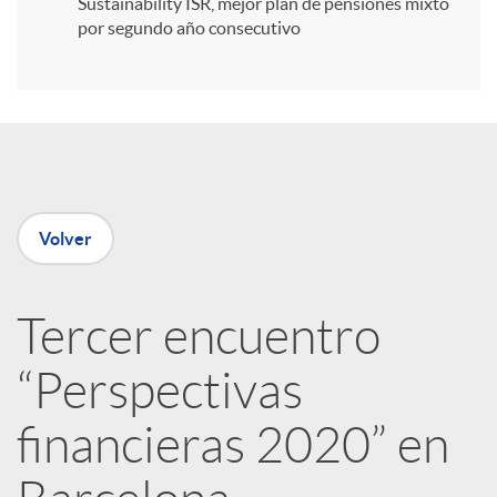
Sustainability ISR, mejor plan de pensiones mixto
por segundo año consecutivo
r
e
n
Volver
R
Tercer encuentro
e
“Perspectivas
d
financieras 2020” en
e