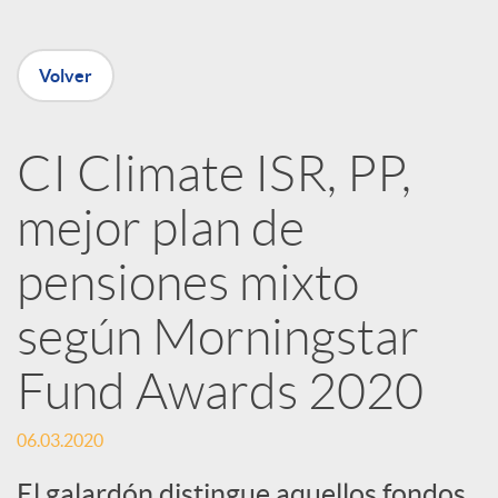
e
Volver
n
R
CI Climate ISR, PP,
mejor plan de
e
pensiones mixto
d
según Morningstar
e
Fund Awards 2020
s
06.03.2020
El galardón distingue aquellos fondos,