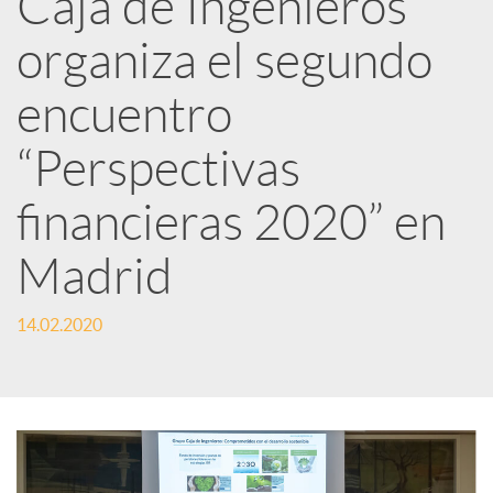
Caja de Ingenieros
e
organiza el segundo
d
encuentro
e
“Perspectivas
financieras 2020” en
s
Madrid
S
14.02.2020
o
c