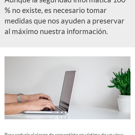
% no existe, es necesario tomar
c
medidas que nos ayuden a preservar
al máximo nuestra información.
a
d
o
r
d
e
Para reducir el riesgo de convertirte en víctima de un virus