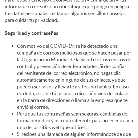
informático o de sufrir un ciberataque que ponga en peligro
c
tus datos personales, te damos algunos sencillos consejos
para cuidar tu privacidad.
o
Seguridad y contraseñas
Con motivo del COVID-19, se ha detectado una
n
campaña de correos maliciosos que se hacen pasar por
la Organización Mundial de la Salud u otros centros de
control y prevención de enfermedades. Si desconfías
t
del remitente del correo electrónico, no hagas clic
automáticamente en ninguno de sus enlaces, ya que
pueden ser falsos y llevarte a sitios no fiables. En caso
e
de duda, escribe tú mismo la dirección web del enlace
en la barra de direcciones o llama a la empresa que te
envió el correo.
n
Para que tus contraseñas sean seguras, cámbialas de
forma periódica y usa una diferente para acceder a cada
uno de los sitios web que utilices.
i
Si recibes una llamada de alguien informándote de que