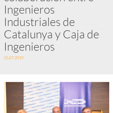
Ingenieros
t
Industriales de
i
Catalunya y Caja de
r
Ingenieros
25.07.2019
e
n
R
e