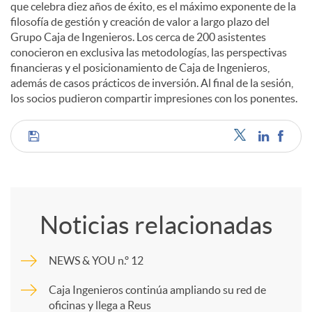
que celebra diez años de éxito, es el máximo exponente de la
filosofía de gestión y creación de valor a largo plazo del
d
Grupo Caja de Ingenieros. Los cerca de 200 asistentes
conocieron en exclusiva las metodologías, las perspectivas
financieras y el posicionamiento de Caja de Ingenieros,
o
además de casos prácticos de inversión. Al final de la sesión,
los socios pudieron compartir impresiones con los ponentes.
s
C
o
Noticias relacionadas
m
NEWS & YOU n.º 12
p
Caja Ingenieros continúa ampliando su red de
oficinas y llega a Reus