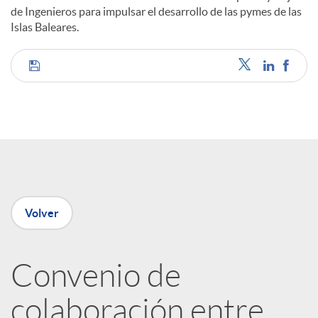
de Ingenieros para impulsar el desarrollo de las pymes de las
Islas Baleares.
C
o
m
p
Volver
a
Convenio de
colaboración entre
r