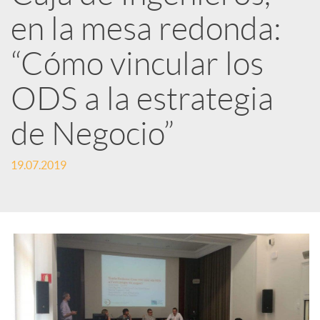
en la mesa redonda:
e
“Cómo vincular los
d
ODS a la estrategia
e
de Negocio”
s
19.07.2019
S
o
c