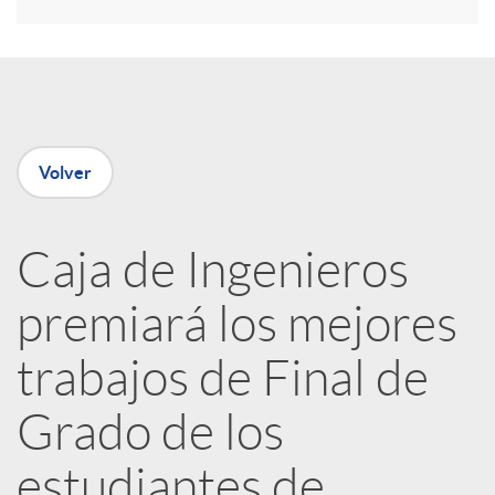
r
e
n
Volver
R
Caja de Ingenieros
e
premiará los mejores
d
trabajos de Final de
e
Grado de los
estudiantes de