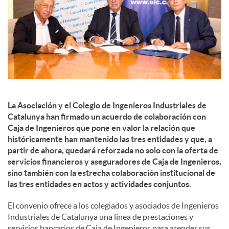
d
e
s
La Asociación y el Colegio de Ingenieros Industriales de
Catalunya han firmado un acuerdo de colaboración con
S
Caja de Ingenieros que pone en valor la relación que
históricamente han mantenido las tres entidades y que, a
partir de ahora, quedará reforzada no solo con la oferta de
o
servicios financieros y aseguradores de Caja de Ingenieros,
sino también con la estrecha colaboración institucional de
las tres entidades en actos y actividades conjuntos.
c
El convenio ofrece a los colegiados y asociados de Ingenieros
Industriales de Catalunya una línea de prestaciones y
i
servicios bancarios de Caja de Ingenieros para atender sus