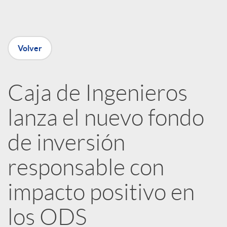
e
Volver
n
R
Caja de Ingenieros
lanza el nuevo fondo
e
de inversión
d
responsable con
e
impacto positivo en
los ODS
s