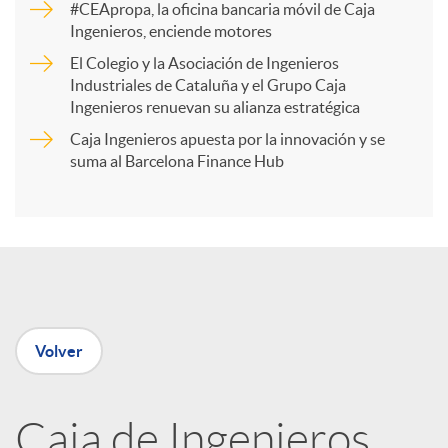
#CEApropa, la oficina bancaria móvil de Caja
Ingenieros, enciende motores
r
El Colegio y la Asociación de Ingenieros
Industriales de Cataluña y el Grupo Caja
t
Ingenieros renuevan su alianza estratégica
Caja Ingenieros apuesta por la innovación y se
i
suma al Barcelona Finance Hub
r
e
Volver
n
R
Caja de Ingenieros,