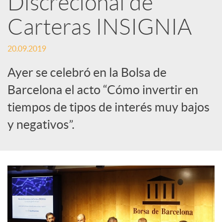
Discrecional de
Carteras INSIGNIA
c
20.09.2019
a
Ayer se celebró en la Bolsa de
d
Barcelona el acto “Cómo invertir en
tiempos de tipos de interés muy bajos
o
y negativos”.
r
d
e