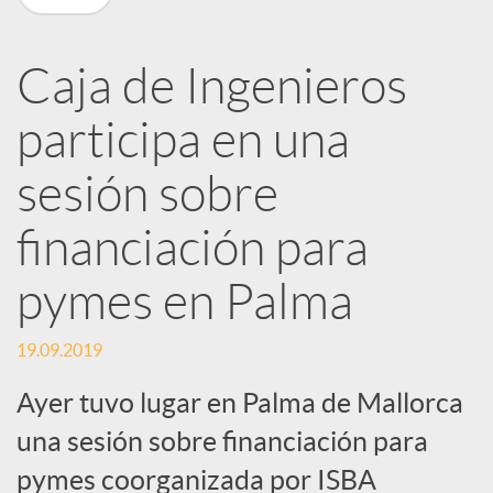
R
Caja de Ingenieros
e
participa en una
d
sesión sobre
e
financiación para
pymes en Palma
s
19.09.2019
S
Ayer tuvo lugar en Palma de Mallorca
una sesión sobre financiación para
o
pymes coorganizada por ISBA