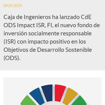
09.07.2019
S
Caja de Ingenieros ha lanzado CdE
o
ODS Impact ISR, FI, el nuevo fondo de
inversión socialmente responsable
c
(ISR) con impacto positivo en los
Objetivos de Desarrollo Sostenible
i
(ODS).
a
l
e