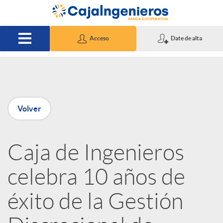
Saltar al contenido principal
Acceso
Date de alta
P
Volver
u
Caja de Ingenieros
b
celebra 10 años de
l
éxito de la Gestión
i