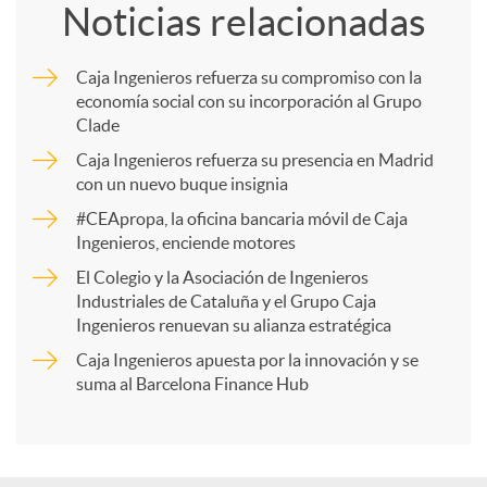
Noticias relacionadas
m
Caja Ingenieros refuerza su compromiso con la
economía social con su incorporación al Grupo
p
Clade
Caja Ingenieros refuerza su presencia en Madrid
a
con un nuevo buque insignia
#CEApropa, la oficina bancaria móvil de Caja
Ingenieros, enciende motores
r
El Colegio y la Asociación de Ingenieros
Industriales de Cataluña y el Grupo Caja
t
Ingenieros renuevan su alianza estratégica
Caja Ingenieros apuesta por la innovación y se
i
suma al Barcelona Finance Hub
r