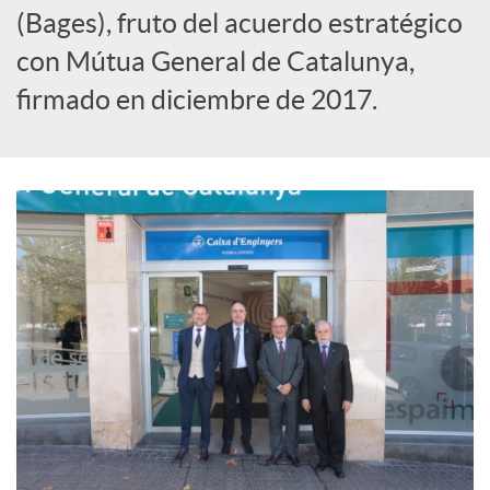
(Bages), fruto del acuerdo estratégico
S
con Mútua General de Catalunya,
o
firmado en diciembre de 2017.
c
i
a
l
e