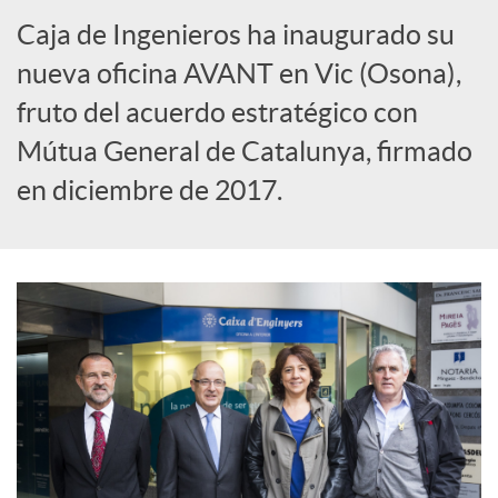
Caja de Ingenieros ha inaugurado su
s
nueva oficina AVANT en Vic (Osona),
fruto del acuerdo estratégico con
S
Mútua General de Catalunya, firmado
o
en diciembre de 2017.
c
i
a
l