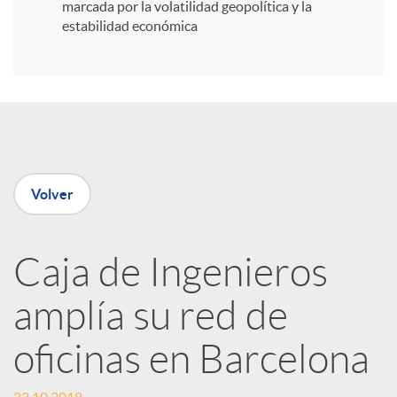
i
marcada por la volatilidad geopolítica y la
estabilidad económica
r
e
n
Volver
R
Caja de Ingenieros
e
amplía su red de
d
oficinas en Barcelona