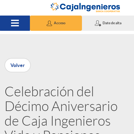
Saltar al contenido principal
Acceso
Date de alta
P
Volver
u
Celebración del
b
Décimo Aniversario
l
de Caja Ingenieros
i