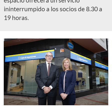
espacio ofrecerá un servicio
e
ininterrumpido a los socios de 8.30 a
s
19 horas.