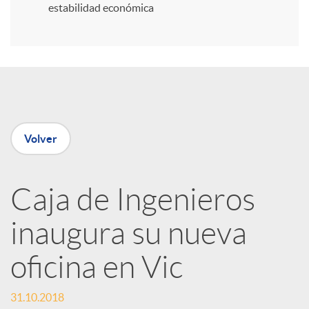
estabilidad económica
r
e
n
Volver
R
Caja de Ingenieros
e
inaugura su nueva
d
oficina en Vic
e
31.10.2018