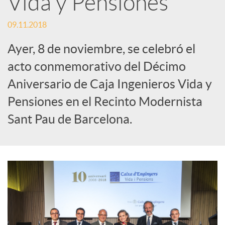
Vida y Pensiones
c
09.11.2018
Ayer, 8 de noviembre, se celebró el
a
acto conmemorativo del Décimo
Aniversario de Caja Ingenieros Vida y
d
Pensiones en el Recinto Modernista
Sant Pau de Barcelona.
o
r
d
e