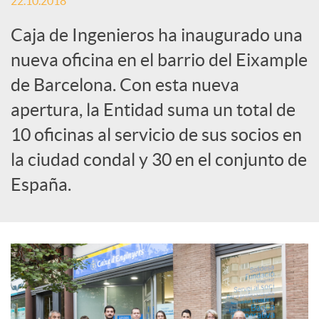
e
22.10.2018
Caja de Ingenieros ha inaugurado una
s
nueva oficina en el barrio del Eixample
de Barcelona. Con esta nueva
S
apertura, la Entidad suma un total de
o
10 oficinas al servicio de sus socios en
la ciudad condal y 30 en el conjunto de
c
España.
i
a