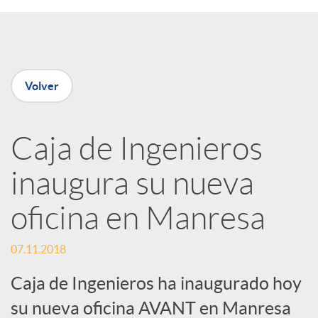
e
n
Volver
R
Caja de Ingenieros
e
inaugura su nueva
d
oficina en Manresa
e
07.11.2018
Caja de Ingenieros ha inaugurado hoy
s
su nueva oficina AVANT en Manresa