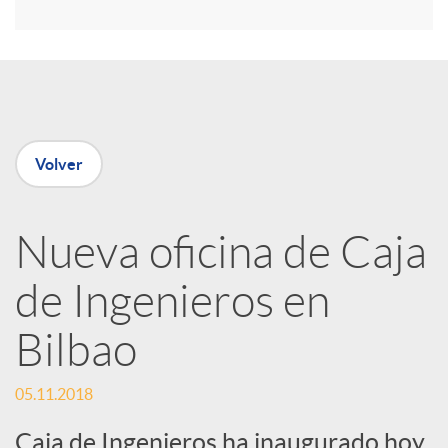
r
e
n
Volver
R
Nueva oficina de Caja
e
de Ingenieros en
d
Bilbao
e
05.11.2018
Caja de Ingenieros ha inaugurado hoy