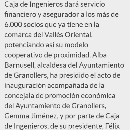
e
Caja de Ingenieros dará servicio
financiero y asegurador a los más de
s
6.000 socios que ya tiene en la
comarca del Vallès Oriental,
S
potenciando así su modelo
cooperativo de proximidad. Alba
o
Barnusell, alcaldesa del Ayuntamiento
c
de Granollers, ha presidido el acto de
inauguración acompañada de la
i
concejala de promoción económica
del Ayuntamiento de Granollers,
a
Gemma Jiménez, y por parte de Caja
de Ingenieros, de su presidente, Félix