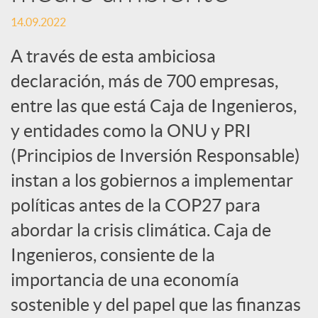
c
14.09.2022
A través de esta ambiciosa
i
declaración, más de 700 empresas,
entre las que está Caja de Ingenieros,
a
y entidades como la ONU y PRI
(Principios de Inversión Responsable)
l
instan a los gobiernos a implementar
e
políticas antes de la COP27 para
abordar la crisis climática. Caja de
s
Ingenieros, consiente de la
importancia de una economía
sostenible y del papel que las finanzas