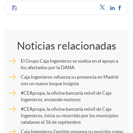
C
o
Noticias relacionadas
m
El Grupo Caja Ingenieros se vuelca en el apoyo a
los afectados por la DANA
p
Caja Ingenieros refuerza su presencia en Madrid
con un nuevo buque insignia
a
#CEApropa, la oficina bancaria móvil de Caja
Ingenieros, enciende motores
r
#CEApropa, la oficina bancaria móvil de Caja
Ingenieros, inicia su recorrido por los municipios
catalanes el 16 de septiembre
t
Caja Ingenieros Gestión renueva su posición como