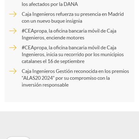
los afectados por la DANA
p
Caja Ingenieros refuerza su presencia en Madrid
con un nuevo buque insignia
a
#CEApropa, la oficina bancaria móvil de Caja
Ingenieros, enciende motores
r
#CEApropa, la oficina bancaria móvil de Caja
Ingenieros, inicia su recorrido por los municipios
catalanes el 16 de septiembre
t
Caja Ingenieros Gestión reconocida en los premios
“ALAS20 2024” por su compromiso con la
i
inversión responsable
r
e