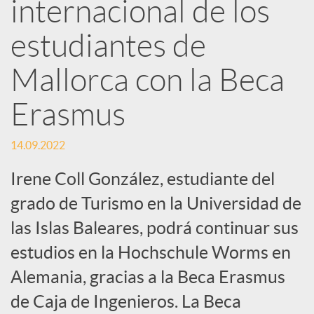
internacional de los
e
estudiantes de
Mallorca con la Beca
s
Erasmus
S
14.09.2022
o
Irene Coll González, estudiante del
grado de Turismo en la Universidad de
c
las Islas Baleares, podrá continuar sus
estudios en la Hochschule Worms en
i
Alemania, gracias a la Beca Erasmus
a
de Caja de Ingenieros. La Beca