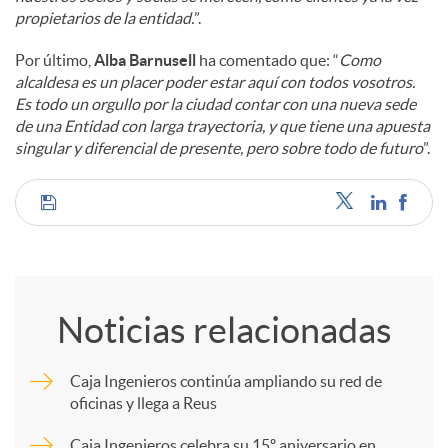
propietarios de la entidad.
”.
Por último,
Alba Barnusell
ha comentado que: “
Como
alcaldesa es un placer poder estar aquí con todos vosotros.
Es todo un orgullo por la ciudad contar con una nueva sede
de una Entidad con larga trayectoria, y que tiene una apuesta
singular y diferencial de presente, pero sobre todo de futuro
”.
C
o
Noticias relacionadas
m
Caja Ingenieros continúa ampliando su red de
oficinas y llega a Reus
p
Caja Ingenieros celebra su 15º aniversario en