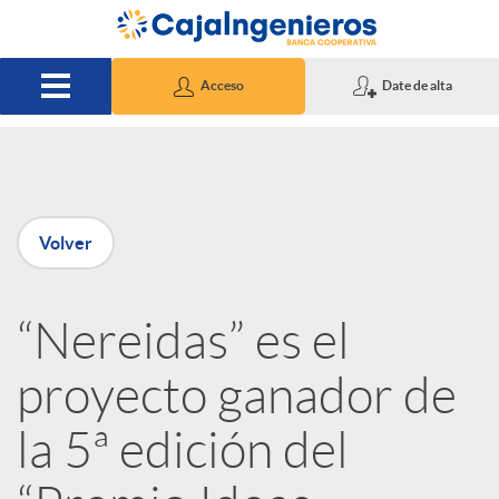
Saltar al contenido principal
Acceso
Date de alta
P
Volver
u
“Nereidas” es el
b
proyecto ganador de
l
la 5ª edición del
i