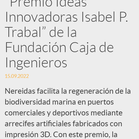
“Premio Ideas
Innovadoras Isabel P.
c
Trabal” de la
a
Fundación Caja de
d
Ingenieros
o
15.09.2022
Nereidas facilita la regeneración de la
r
biodiversidad marina en puertos
comerciales y deportivos mediante
d
arrecifes artificiales fabricados con
e
impresión 3D. Con este premio, la