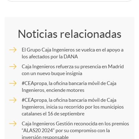
C
o
Noticias relacionadas
m
El Grupo Caja Ingenieros se vuelca en el apoyo a
los afectados por la DANA
p
Caja Ingenieros refuerza su presencia en Madrid
con un nuevo buque insignia
a
#CEApropa, la oficina bancaria móvil de Caja
Ingenieros, enciende motores
r
#CEApropa, la oficina bancaria móvil de Caja
Ingenieros, inicia su recorrido por los municipios
catalanes el 16 de septiembre
t
Caja Ingenieros Gestión reconocida en los premios
“ALAS20 2024” por su compromiso con la
inversión responsable