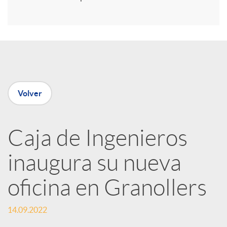
i
r
e
Volver
n
R
Caja de Ingenieros
inaugura su nueva
e
oficina en Granollers
d
14.09.2022