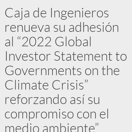
R
Caja de Ingenieros
renueva su adhesión
e
al “2022 Global
d
Investor Statement to
e
Governments on the
Climate Crisis”
s
reforzando así su
S
compromiso con el
o
medio ambiente”