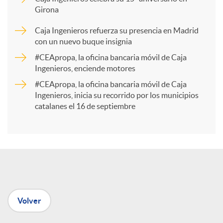
Girona
a
Caja Ingenieros refuerza su presencia en Madrid
con un nuevo buque insignia
r
#CEApropa, la oficina bancaria móvil de Caja
Ingenieros, enciende motores
t
#CEApropa, la oficina bancaria móvil de Caja
Ingenieros, inicia su recorrido por los municipios
catalanes el 16 de septiembre
i
r
e
Volver
n