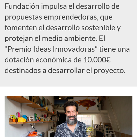
Fundación impulsa el desarrollo de
c
propuestas emprendedoras, que
fomenten el desarrollo sostenible y
o
protejan el medio ambiente. El
“Premio Ideas Innovadoras” tiene una
n
dotación económica de 10.000€
destinados a desarrollar el proyecto.
t
e
n
i