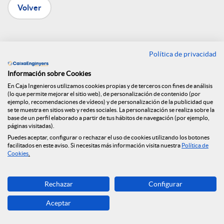
Volver
n
R
Caja de Ingenieros
Política de privacidad
firma un convenio con
e
Información sobre Cookies
En Caja Ingenieros utilizamos cookies propias y de terceros con fines de análisis
el Colegio de
(lo que permite mejorar el sitio web), de personalización de contenido (por
ejemplo, recomendaciones de vídeos) y de personalización de la publicidad que
d
se te muestra en sitios web y redes sociales. La personalización se realiza sobre la
Arquitectura Técnica
base de un perfil elaborado a partir de tus hábitos de navegación (por ejemplo,
páginas visitadas).
e
Puedes aceptar, configurar o rechazar el uso de cookies utilizando los botones
de Barcelona
facilitados en este aviso. Si necesitas más información visita nuestra
Política de
Cookies
.
s
12.09.2022
Rechazar
Configurar
Con este convenio, ligado a las ayudas
S
Aceptar
de los Fondos Next Generation EU ya