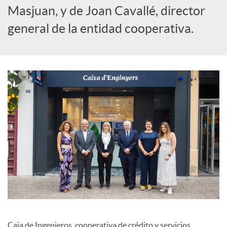
l
Masjuan, y de Joan Cavallé, director
general de la entidad cooperativa.
e
s
Caja de Ingenieros, cooperativa de crédito y servicios