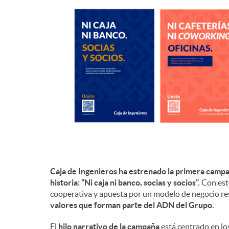
d
e
c
o
n
Caja de Ingenieros ha estrenado la primera camp
t
historia: “Ni caja ni banco, socias y socios”.
Con este
cooperativa y apuesta por un modelo de negocio re
valores que forman parte del ADN del Grupo.
e
El
hilo narrativo de la campaña
está centrado en lo