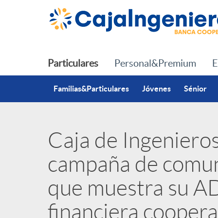
Saltar al contenido principal
Particulares
Personal&Premium
E
Familias&Particulares
Jóvenes
Sénior
Caja de Ingenieros
P
campaña de comun
u
que muestra su A
b
financiera coopera