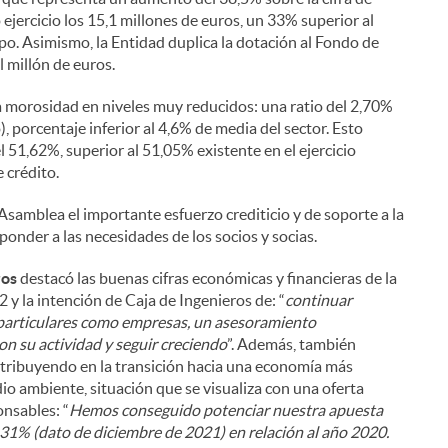
ejercicio los 15,1 millones de euros, un 33% superior al
upo. Asimismo, la Entidad duplica la dotación al Fondo de
 millón de euros.
a morosidad en niveles muy reducidos: una ratio del 2,70%
, porcentaje inferior al 4,6% de media del sector. Esto
el 51,62%, superior al 51,05% existente en el ejercicio
e crédito.
samblea el importante esfuerzo crediticio y de soporte a la
ponder a las necesidades de los socios y socias.
ros
destacó las buenas cifras económicas y financieras de la
 y la intención de Caja de Ingenieros de: “
continuar
o particulares como empresas, un asesoramiento
on su actividad y seguir creciendo
”. Además, también
ntribuyendo en la transición hacia una economía más
dio ambiente, situación que se visualiza con una oferta
nsables: “
Hemos conseguido potenciar nuestra apuesta
31% (dato de diciembre de 2021) en relación al año 2020.