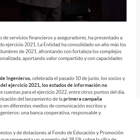
o de servicios financieros y aseguradores, ha presentado a
i
ado ejercicio 2021. La Entidad ha consolidado un año más los
rtidumbres de 2021, afrontando con fortaleza los complejos
sonalizada, aportando valor compartido y con capacidades
de Ingenieros,
celebrada el pasado 10 de junio, los socios y
del ejercicio 2021, los estados de información no
e cuentas para el ejercicio 2022, entre otros puntos del día.
icación del lanzamiento de la
primera campaña
nio en diferentes medios de comunicación escritos y
ngenieros: una banca cooperativa, responsable y
puestos y de dotaciones al Fondo de Educación y Promoción
o que representa un aumento del 38,5% sobre la cifra de