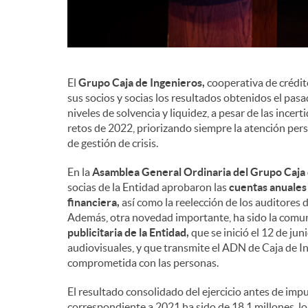
El
Grupo Caja de Ingenieros,
cooperativa de crédit
sus socios y socias los resultados obtenidos el pas
niveles de solvencia y liquidez, a pesar de las ince
retos de 2022, priorizando siempre la atención per
de gestión de crisis.
En la
Asamblea General Ordinaria del Grupo Caja 
socias de la Entidad aprobaron las
cuentas anuales 
financiera,
así como la reelección de los auditores d
Además, otra novedad importante, ha sido la comun
publicitaria de la Entidad,
que se inició el 12 de ju
audiovisuales, y que transmite el ADN de Caja de I
comprometida con las personas.
El resultado consolidado del ejercicio antes de im
correspondiente a 2021 ha sido de 18,1 millones, l