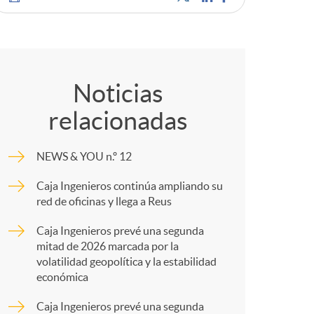
o
C
m
o
a
Noticias
relacionadas
m
NEWS & YOU n.º 12
p
Caja Ingenieros continúa ampliando su
red de oficinas y llega a Reus
a
Caja Ingenieros prevé una segunda
mitad de 2026 marcada por la
r
volatilidad geopolítica y la estabilidad
económica
Caja Ingenieros prevé una segunda