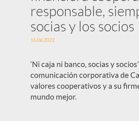
responsable, siemp
l
socias y los socios
i
16.06.2022
c
‘Ni caja ni banco, socias y socio
a
comunicación corporativa de Caj
valores cooperativos y a su fir
d
mundo mejor.
o
r