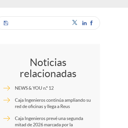
a
e
C
s
o
Noticias
relacionadas
m
NEWS & YOU n.º 12
p
Caja Ingenieros continúa ampliando su
red de oficinas y llega a Reus
a
Caja Ingenieros prevé una segunda
mitad de 2026 marcada por la