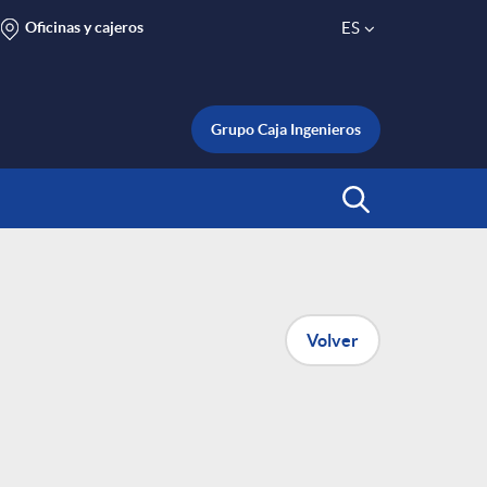
Oficinas y cajeros
ES
S
e
Grupo Caja Ingenieros
l
Abrir Buscar
e
c
Volver
t