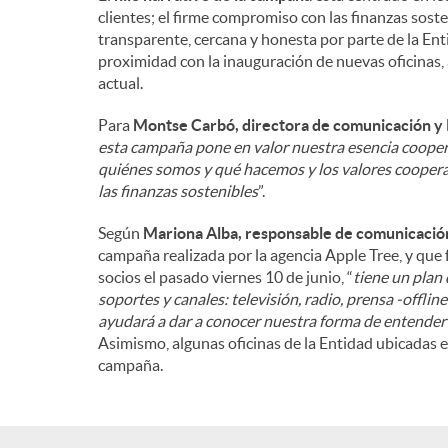
clientes; el firme compromiso con las finanzas soste
n
transparente, cercana y honesta por parte de la Enti
proximidad con la inauguración de nuevas oficinas, 
actual.
i
Para
Montse Carbó, directora de comunicación y 
esta campaña pone en valor nuestra esencia coope
d
quiénes somos y qué hacemos y los valores cooper
las finanzas sostenibles
”.
o
Según
Mariona Alba, responsable de comunicación
campaña realizada por la agencia Apple Tree, y que
socios el pasado viernes 10 de junio, “
tiene un plan
s
soportes y canales: televisión, radio, prensa -offlin
ayudará a dar a conocer nuestra forma de entender 
Asimismo, algunas oficinas de la Entidad ubicadas 
campaña.