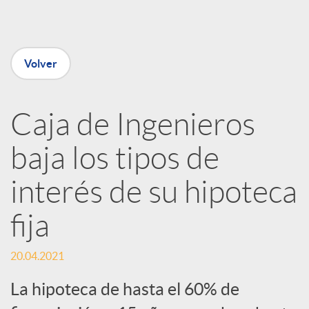
e
n
Volver
R
Caja de Ingenieros
e
baja los tipos de
d
interés de su hipoteca
e
fija
s
20.04.2021
La hipoteca de hasta el 60% de