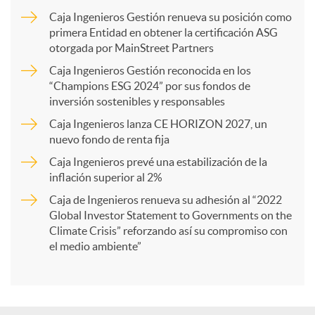
m
Caja Ingenieros Gestión renueva su posición como
primera Entidad en obtener la certificación ASG
p
otorgada por MainStreet Partners
Caja Ingenieros Gestión reconocida en los
a
“Champions ESG 2024” por sus fondos de
inversión sostenibles y responsables
Caja Ingenieros lanza CE HORIZON 2027, un
r
nuevo fondo de renta fija
Caja Ingenieros prevé una estabilización de la
t
inflación superior al 2%
Caja de Ingenieros renueva su adhesión al “2022
i
Global Investor Statement to Governments on the
Climate Crisis” reforzando así su compromiso con
el medio ambiente”
r