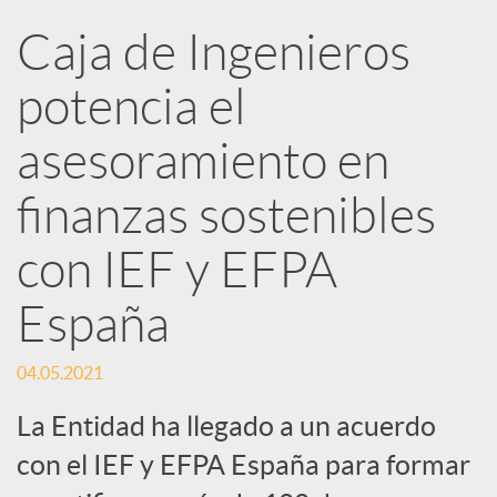
Caja de Ingenieros
e
potencia el
d
asesoramiento en
e
finanzas sostenibles
con IEF y EFPA
s
España
S
04.05.2021
o
La Entidad ha llegado a un acuerdo
con el IEF y EFPA España para formar
c