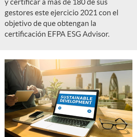
y certificar a más de 180 de sus
gestores este ejercicio 2021 con el
i
objetivo de que obtengan la
certificación EFPA ESG Advisor.
a
l
e
s