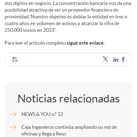
e
dos dígitos en negocio. La concentración bancaria nos da una
posibilidad atractiva de ser un proveedor financiero de
proximidad. Nuestro objetivo es doblar la entidad en tres o
s
cuatro años en volumen de activos y alcanzar la cifra de
250.000 socios en 2023”.
Para leer el artículo completo
sigue este enlace
.
C
o
Noticias relacionadas
m
NEWS & YOU n.º 12
p
Caja Ingenieros continúa ampliando su red de
oficinas y llega a Reus