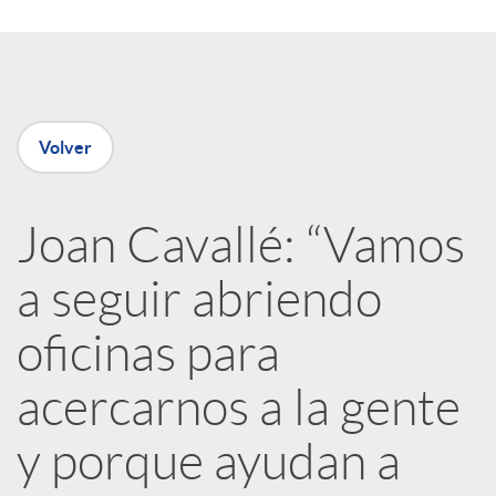
o
d
m
o
p
Volver
s
a
Joan Cavallé: “Vamos
a seguir abriendo
r
oficinas para
t
acercarnos a la gente
i
y porque ayudan a