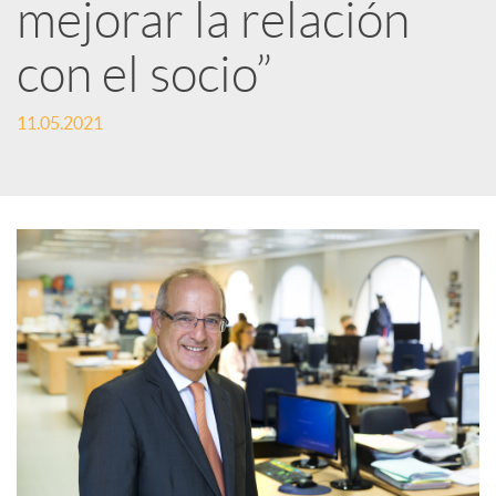
r
mejorar la relación
con el socio”
e
11.05.2021
n
R
e
d
e