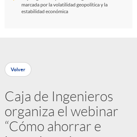
i
marcada por la volatilidad geopolítica y la
estabilidad económica
r
e
n
Volver
R
Caja de Ingenieros
e
organiza el webinar
d
“Cómo ahorrar e