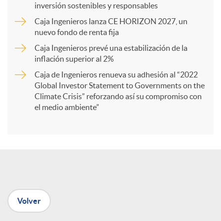
inversión sostenibles y responsables
Caja Ingenieros lanza CE HORIZON 2027, un
r
nuevo fondo de renta fija
Caja Ingenieros prevé una estabilización de la
t
inflación superior al 2%
Caja de Ingenieros renueva su adhesión al “2022
i
Global Investor Statement to Governments on the
Climate Crisis” reforzando así su compromiso con
el medio ambiente”
r
e
n
Volver
R