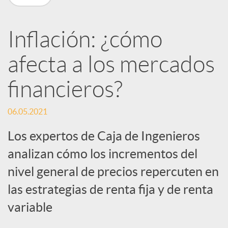
R
Inflación: ¿cómo
e
afecta a los mercados
d
financieros?
e
06.05.2021
Los expertos de Caja de Ingenieros
s
analizan cómo los incrementos del
nivel general de precios repercuten en
S
las estrategias de renta fija y de renta
o
variable