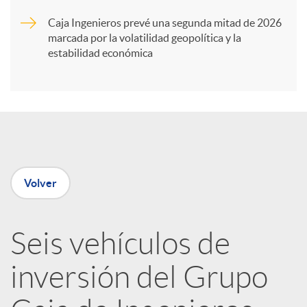
Caja Ingenieros prevé una segunda mitad de 2026
i
marcada por la volatilidad geopolítica y la
estabilidad económica
r
e
n
Volver
R
Seis vehículos de
e
inversión del Grupo
d