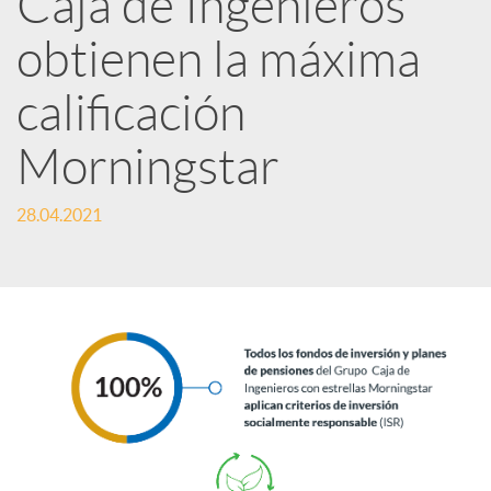
Caja de Ingenieros
e
obtienen la máxima
calificación
s
Morningstar
S
28.04.2021
o
c
i
a