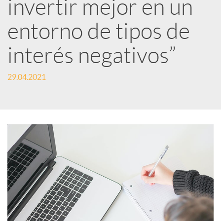
e
invertir mejor en un
entorno de tipos de
s
interés negativos”
S
29.04.2021
o
c
i
a