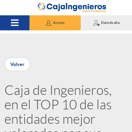
Saltar al contenido principal
Acceso
Date de alta
P
Volver
u
Caja de Ingenieros,
b
en el TOP 10 de las
l
entidades mejor
i