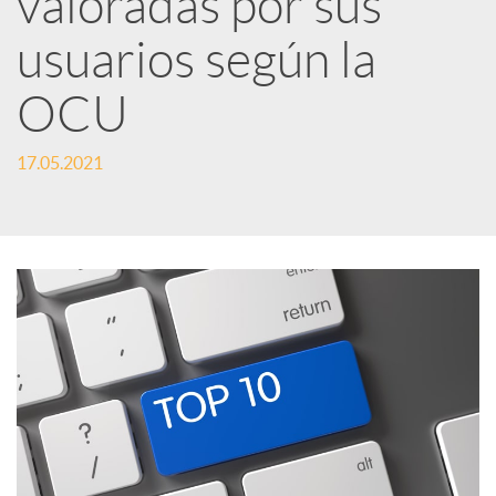
valoradas por sus
usuarios según la
c
OCU
a
17.05.2021
d
o
r
d
e