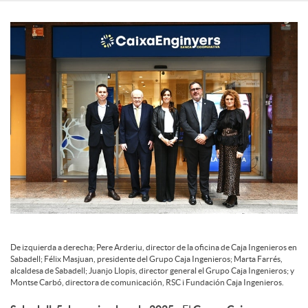
c
o
n
t
e
De izquierda a derecha; Pere Arderiu, director de la oficina de Caja Ingenieros en
n
Sabadell; Félix Masjuan, presidente del Grupo Caja Ingenieros; Marta Farrés,
alcaldesa de Sabadell; Juanjo Llopis, director general el Grupo Caja Ingenieros; y
Montse Carbó, directora de comunicación, RSC i Fundación Caja Ingenieros.
i