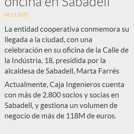
oficina en Sabadell
c
06.11.2025
La entidad cooperativa conmemora su
a
llegada a la ciudad, con una
celebración en su oficina de la Calle de
d
la Indústria, 18, presidida por la
alcaldesa de Sabadell, Marta Farrés
o
Actualmente, Caja Ingenieros cuenta
r
con más de 2.800 socios y socias en
Sabadell, y gestiona un volumen de
d
negocio de más de 118M de euros.
e