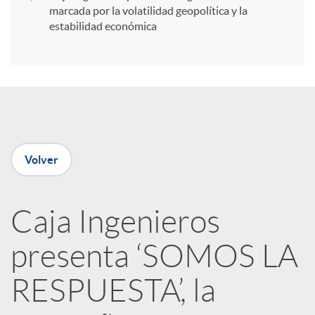
i
marcada por la volatilidad geopolítica y la
estabilidad económica
r
e
n
Volver
R
Caja Ingenieros
e
presenta ‘SOMOS LA
d
RESPUESTA’, la