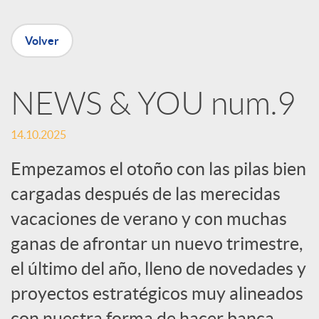
n
Volver
R
NEWS & YOU num.9
e
14.10.2025
d
Empezamos el otoño con las pilas bien
cargadas después de las merecidas
e
vacaciones de verano y con muchas
ganas de afrontar un nuevo trimestre,
s
el último del año, lleno de novedades y
S
proyectos estratégicos muy alineados
con nuestra forma de hacer banca