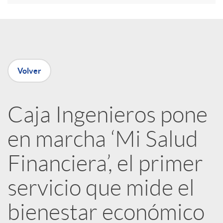
e
n
Volver
R
Caja Ingenieros pone
e
en marcha ‘Mi Salud
d
Financiera’, el primer
e
servicio que mide el
bienestar económico
s