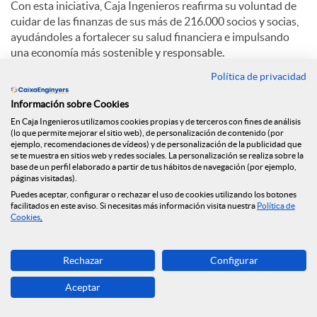
Con esta iniciativa, Caja Ingenieros reafirma su voluntad de
cuidar de las finanzas de sus más de 216.000 socios y socias,
ayudándoles a fortalecer su salud financiera e impulsando
una economía más sostenible y responsable.
Política de privacidad
C
Información sobre Cookies
En Caja Ingenieros utilizamos cookies propias y de terceros con fines de análisis
(lo que permite mejorar el sitio web), de personalización de contenido (por
o
ejemplo, recomendaciones de vídeos) y de personalización de la publicidad que
se te muestra en sitios web y redes sociales. La personalización se realiza sobre la
base de un perfil elaborado a partir de tus hábitos de navegación (por ejemplo,
Noticias relacionadas
páginas visitadas).
m
Puedes aceptar, configurar o rechazar el uso de cookies utilizando los botones
facilitados en este aviso. Si necesitas más información visita nuestra
Política de
NEWS & YOU n.º 12
Cookies
.
p
Caja Ingenieros continúa ampliando su red de
Rechazar
Configurar
oficinas y llega a Reus
a
Aceptar
Caja Ingenieros prevé una segunda mitad de 2026
marcada por la volatilidad geopolítica y la