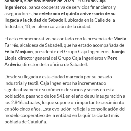
Sabadell, 5 de noviembre de 2025
- El
Grupo Caja
Ingenieros
, banca cooperativa de servicios financieros y
d
aseguradores,
ha celebrado el quinto aniversario de su
llegada a la ciudad de Sabadell
, ubicada en la Calle de la
Industria, 18, en pleno corazón de la ciudad.
o
El acto conmemorativo ha contado con la presencia de
Marta
Farrés
, alcaldesa de Sabadell, que ha estado acompañada de
s
Félix Masjuan
, presidente del Grupo Caja Ingenieros,
Juanjo
Llopis
, director general del Grupo Caja Ingenieros y
Pere
Arderiu
, director de la oficina de Sabadell.
Desde su llegada a esta ciudad marcada por su pasado
industrial y textil, Caja Ingenieros ha incrementado
significativamente su número de socios y socias en esta
población, pasando de los 541 en el año de su inauguración a
los 2.846 actuales, lo que supone un importante crecimiento
en sólo cinco años. Esta evolución refleja la consolidación del
modelo cooperativo de la entidad en la quinta ciudad más
poblada de Cataluña.