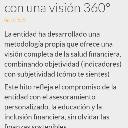
con una visión 360°
S
06.10.2025
o
La entidad ha desarrollado una
metodología propia que ofrece una
c
visión completa de la salud financiera,
combinando objetividad (indicadores)
i
con subjetividad (cómo te sientes)
a
Este hito refleja el compromiso de la
entidad con el asesoramiento
l
personalizado, la educación y la
inclusión financiera, sin olvidar las
e
finanzas sostenibles