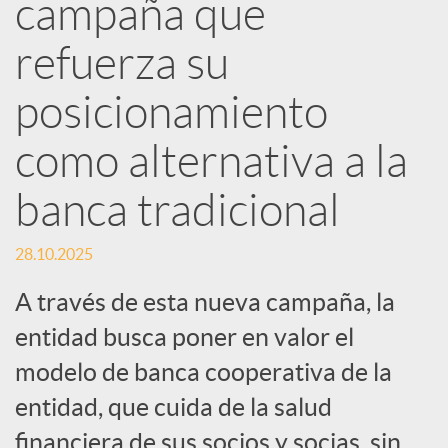
e
campaña que
refuerza su
s
posicionamiento
S
como alternativa a la
o
banca tradicional
c
28.10.2025
A través de esta nueva campaña, la
i
entidad busca poner en valor el
modelo de banca cooperativa de la
a
entidad, que cuida de la salud
financiera de sus socios y socias, sin