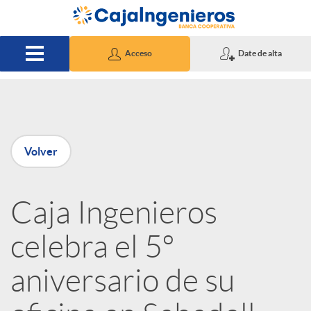
Saltar al contenido principal
Acceso
Date de alta
P
Volver
u
Caja Ingenieros
b
celebra el 5º
l
aniversario de su
i