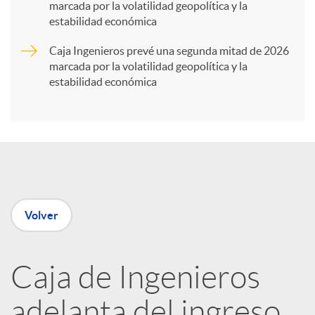
marcada por la volatilidad geopolítica y la
t
estabilidad económica
Caja Ingenieros prevé una segunda mitad de 2026
i
marcada por la volatilidad geopolítica y la
estabilidad económica
r
e
n
Volver
R
Caja de Ingenieros
e
adelanta del ingreso