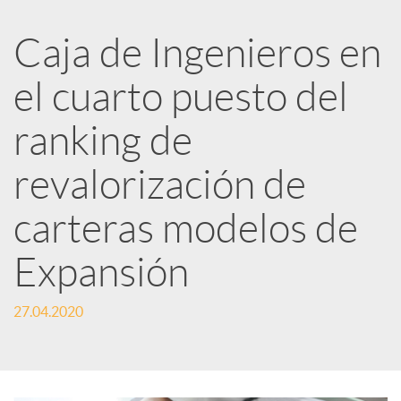
R
Caja de Ingenieros en
e
el cuarto puesto del
d
ranking de
e
revalorización de
carteras modelos de
s
Expansión
S
27.04.2020
o