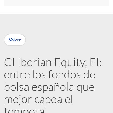
r
e
n
Volver
R
CI Iberian Equity, FI:
e
entre los fondos de
d
bolsa española que
e
mejor capea el
temporal