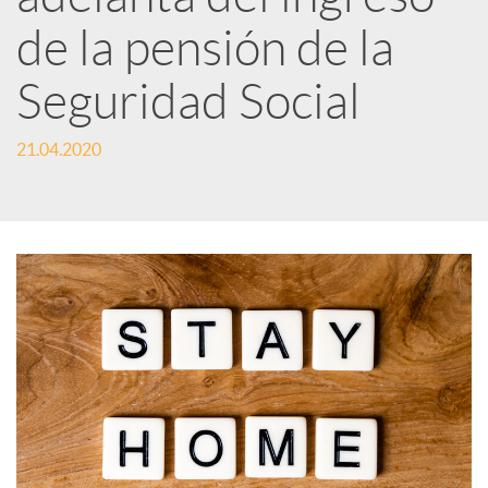
d
de la pensión de la
e
Seguridad Social
21.04.2020
s
S
o
c
i