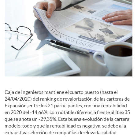
c
i
a
l
e
Caja de Ingenieros mantiene el cuarto puesto (hasta el
s
24/04/2020) del ranking de revalorización de las carteras de
Expansión, entre los 21 participantes, con una rentabilidad
en 2020 del -14,66%, con notable diferencia frente al Ibex35
que se anota un -29,35%. Esta buena evolución de la cartera
modelo, todo y que la rentabilidad es negativa, se debe a la
exhaustiva selección de compañías de elevada calidad