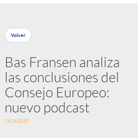
e
n
Volver
R
Bas Fransen analiza
e
las conclusiones del
d
Consejo Europeo:
e
nuevo podcast
24.04.2020
s