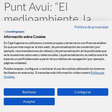
Punt Avui: “El
d
medioambiente, la
e
Política de privacidad
consciencia social y la
Información sobre Cookies
gobernanza contarán
s
En Caja Ingenieros utilizamos cookies propias y de terceros con fines de análisis
(lo que permite mejorar el sitio web), de personalización de contenido (por
ejemplo, recomendaciones de vídeos) y de personalización de la publicidad que
en el rating de los
se te muestra en sitios web y redes sociales. La personalización se realiza sobre la
S
base de un perfil elaborado a partir de tus hábitos de navegación (por ejemplo,
páginas visitadas).
bancos”
Puedes aceptar, configurar o rechazar el uso de cookies utilizando los botones
facilitados en este aviso. Si necesitas más información visita nuestra
Política de
o
Cookies
.
14.04.2020
c
Rechazar
Configurar
Aceptar
i