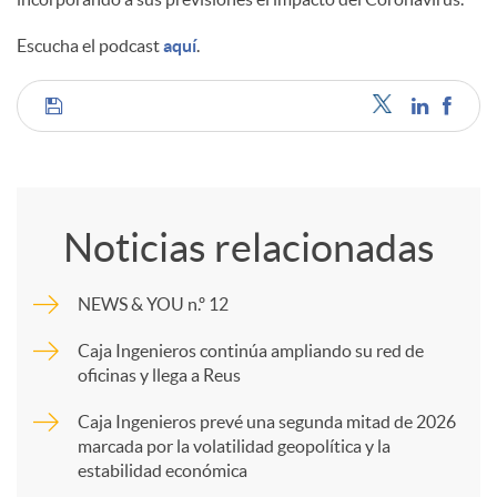
Escucha el podcast
aquí
.
C
o
Noticias relacionadas
m
NEWS & YOU n.º 12
p
Caja Ingenieros continúa ampliando su red de
oficinas y llega a Reus
a
Caja Ingenieros prevé una segunda mitad de 2026
marcada por la volatilidad geopolítica y la
estabilidad económica
r