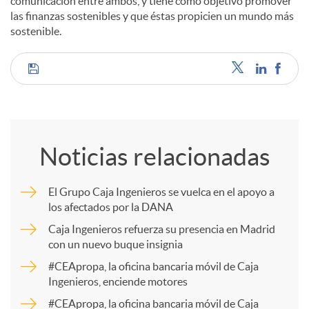
comunicación entre ambos, y tiene como objetivo promover
las finanzas sostenibles y que éstas propicien un mundo más
sostenible.
C
o
Noticias relacionadas
m
El Grupo Caja Ingenieros se vuelca en el apoyo a
los afectados por la DANA
p
Caja Ingenieros refuerza su presencia en Madrid
con un nuevo buque insignia
a
#CEApropa, la oficina bancaria móvil de Caja
Ingenieros, enciende motores
r
#CEApropa, la oficina bancaria móvil de Caja