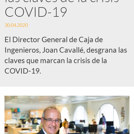
COVID-19
d
30.04.2020
e
El Director General de Caja de
Ingenieros, Joan Cavallé, desgrana las
s
claves que marcan la crisis de la
COVID-19.
S
o
c
i