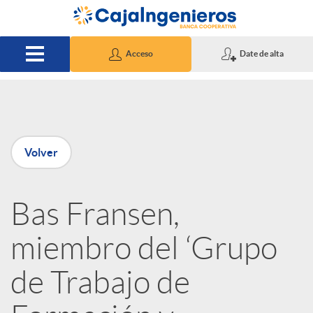
Saltar al contenido principal
Acceso
Date de alta
P
Volver
u
Bas Fransen,
b
miembro del ‘Grupo
l
de Trabajo de
i