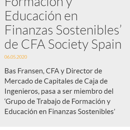
Formación y
Educación en
c
Finanzas Sostenibles’
a
de CFA Society Spain
d
06.05.2020
o
Bas Fransen, CFA y Director de
Mercado de Capitales de Caja de
r
Ingenieros, pasa a ser miembro del
‘Grupo de Trabajo de Formación y
d
Educación en Finanzas Sostenibles’
e