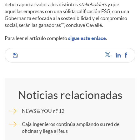
deben aportar valor a los distintos
stakeholders
y que
aquellas empresas con una sólida calificación ESG, con una
Gobernanza enfocada a la sostenibilidad y el compromiso
social, serán las ganadoras””, concluye Cavallé.
Para leer el artículo completo
sigue este enlace
.
C
o
Noticias relacionadas
m
NEWS & YOU n.º 12
p
Caja Ingenieros continúa ampliando su red de
oficinas y llega a Reus