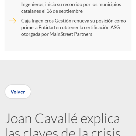
Ingenieros, inicia su recorrido por los municipios
catalanes el 16 de septiembre
t
Caja Ingenieros Gestión renueva su posición como
primera Entidad en obtener la certificación ASG
i
otorgada por MainStreet Partners
r
e
Volver
n
R
Joan Cavallé explica
las claves de la crisis
e