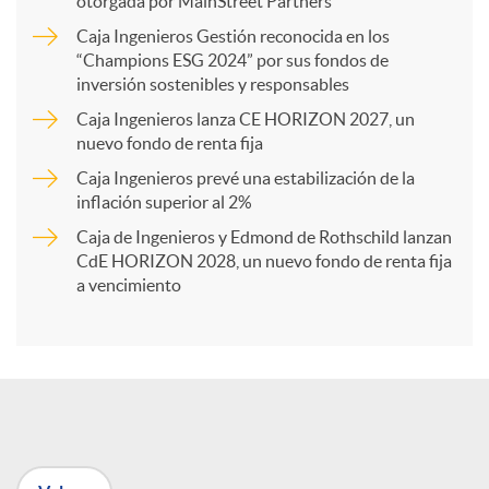
otorgada por MainStreet Partners
Caja Ingenieros Gestión reconocida en los
a
“Champions ESG 2024” por sus fondos de
inversión sostenibles y responsables
Caja Ingenieros lanza CE HORIZON 2027, un
r
nuevo fondo de renta fija
Caja Ingenieros prevé una estabilización de la
t
inflación superior al 2%
Caja de Ingenieros y Edmond de Rothschild lanzan
i
CdE HORIZON 2028, un nuevo fondo de renta fija
a vencimiento
r
e
n