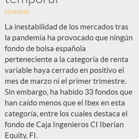
s
21.04.2020
S
La inestabilidad de los mercados tras
la pandemia ha provocado que ningún
o
fondo de bolsa española
c
perteneciente a la categoría de renta
variable haya cerrado en positivo el
i
mes de marzo ni el primer trimestre.
Sin embargo, ha habido 33 fondos que
a
han caído menos que el Ibex en esta
categoría, entre los cuales destaca el
l
fondo de Caja Ingenieros CI Iberian
Equity, FI.