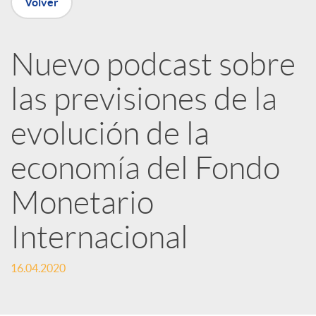
Volver
R
Nuevo podcast sobre
e
las previsiones de la
evolución de la
d
economía del Fondo
e
Monetario
s
Internacional
S
16.04.2020
o