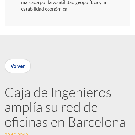
i
marcada por la volatilidad geopolítica y la
estabilidad económica
r
e
n
Volver
R
Caja de Ingenieros
e
amplía su red de
d
oficinas en Barcelona