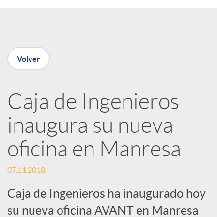
e
n
Volver
R
Caja de Ingenieros
e
inaugura su nueva
d
oficina en Manresa
e
07.11.2018
Caja de Ingenieros ha inaugurado hoy
s
su nueva oficina AVANT en Manresa