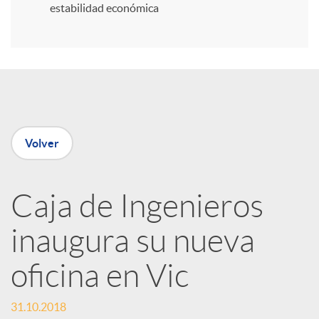
estabilidad económica
r
e
n
Volver
R
Caja de Ingenieros
e
inaugura su nueva
d
oficina en Vic
e
31.10.2018