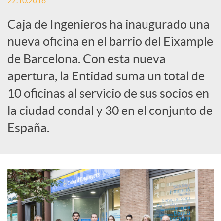
e
22.10.2018
Caja de Ingenieros ha inaugurado una
s
nueva oficina en el barrio del Eixample
de Barcelona. Con esta nueva
S
apertura, la Entidad suma un total de
o
10 oficinas al servicio de sus socios en
la ciudad condal y 30 en el conjunto de
c
España.
i
a