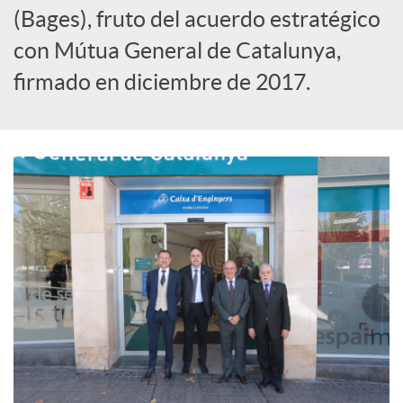
(Bages), fruto del acuerdo estratégico
S
con Mútua General de Catalunya,
o
firmado en diciembre de 2017.
c
i
a
l
e