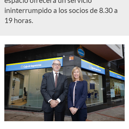
espacio ofrecerá un servicio
e
ininterrumpido a los socios de 8.30 a
s
19 horas.