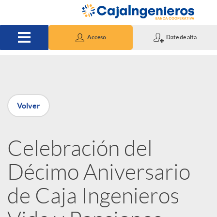
Saltar al contenido principal
Acceso
Date de alta
P
Volver
u
Celebración del
b
Décimo Aniversario
l
de Caja Ingenieros
i