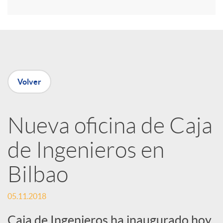
r
e
n
Volver
R
Nueva oficina de Caja
e
de Ingenieros en
d
Bilbao
e
05.11.2018
Caja de Ingenieros ha inaugurado hoy