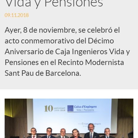
Vida y Pensiones
c
09.11.2018
Ayer, 8 de noviembre, se celebró el
a
acto conmemorativo del Décimo
Aniversario de Caja Ingenieros Vida y
d
Pensiones en el Recinto Modernista
Sant Pau de Barcelona.
o
r
d
e