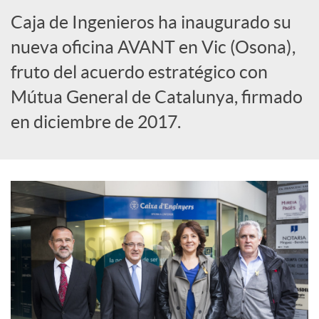
Caja de Ingenieros ha inaugurado su
s
nueva oficina AVANT en Vic (Osona),
fruto del acuerdo estratégico con
S
Mútua General de Catalunya, firmado
o
en diciembre de 2017.
c
i
a
l