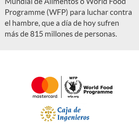
a
Mundial de Alimentos o World Food
Programme (WFP) para luchar contra
l
el hambre, que a día de hoy sufren
más de 815 millones de personas.
e
s