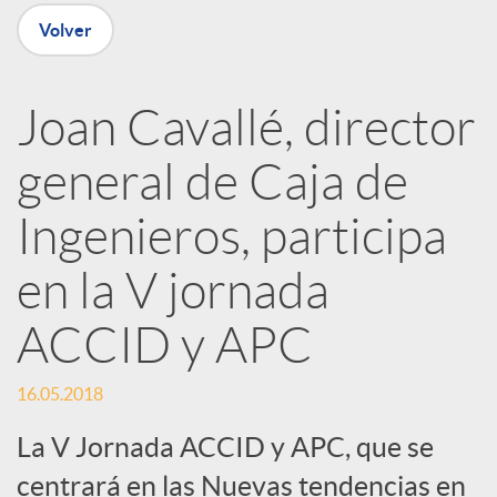
n
Volver
R
Joan Cavallé, director
e
general de Caja de
d
Ingenieros, participa
e
en la V jornada
ACCID y APC
s
16.05.2018
S
La V Jornada ACCID y APC, que se
centrará en las Nuevas tendencias en