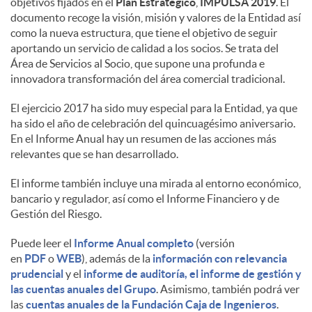
objetivos fijados en el
Plan Estratégico
,
IMPULSA 2019
. El
documento recoge la visión, misión y valores de la Entidad así
d
como la nueva estructura, que tiene el objetivo de seguir
aportando un servicio de calidad a los socios. Se trata del
Área de Servicios al Socio, que supone una profunda e
o
innovadora transformación del área comercial tradicional.
El ejercicio 2017 ha sido muy especial para la Entidad, ya que
s
ha sido el año de celebración del quincuagésimo aniversario.
En el Informe Anual hay un resumen de las acciones más
relevantes que se han desarrollado.
El informe también incluye una mirada al entorno económico,
bancario y regulador, así como el Informe Financiero y de
Gestión del Riesgo.
Puede leer el
Informe Anual completo
(versión
en
PDF
o
WEB
), además de la
información con relevancia
prudencial
y el
informe de auditoría, el informe de gestión y
las cuentas anuales del Grupo
. Asimismo, también podrá ver
las
cuentas anuales de la Fundación Caja de Ingenieros
.