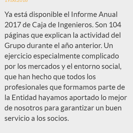
19.06.2018
c
Ya está disponible el Informe Anual
2017 de Caja de Ingenieros. Son 104
a
páginas que explican la actividad del
Grupo durante el año anterior. Un
d
ejercicio especialmente complicado
por los mercados y el entorno social,
o
que han hecho que todos los
profesionales que formamos parte de
r
la Entidad hayamos aportado lo mejor
de nosotros para garantizar un buen
d
servicio a los socios.
e