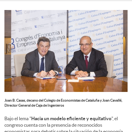
e
s
Joan B. Casas, decano del Colegio de Economistas de Cataluña y Joan Cavallé,
Director General de Caja de Ingenieros
Bajo el lema "
Hacia un modelo eficiente y equitativo
", el
congreso cuenta con la presencia de reconocidos
economistas para debatir sobre la situación de la economía