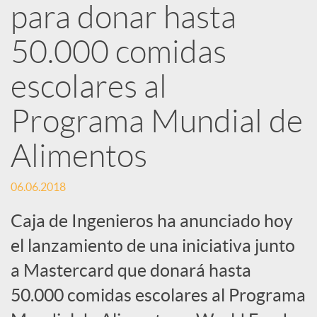
d
para donar hasta
e
50.000 comidas
escolares al
s
Programa Mundial de
S
Alimentos
o
06.06.2018
Caja de Ingenieros ha anunciado hoy
c
el lanzamiento de una iniciativa junto
i
a Mastercard que donará hasta
50.000 comidas escolares al Programa