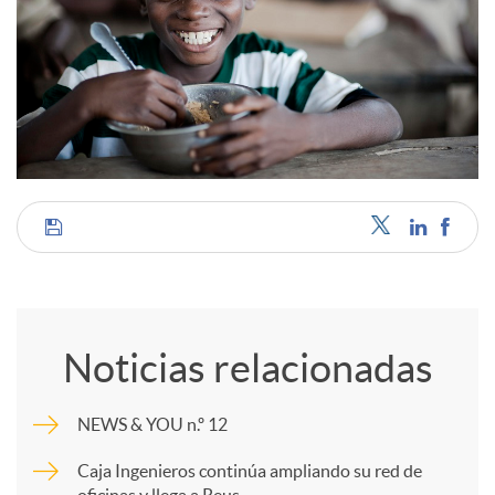
C
o
Noticias relacionadas
m
NEWS & YOU n.º 12
p
Caja Ingenieros continúa ampliando su red de