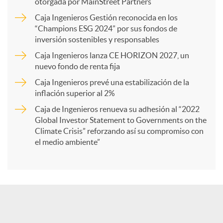
p
otorgada por MainStreet Partners
Caja Ingenieros Gestión reconocida en los
a
“Champions ESG 2024” por sus fondos de
inversión sostenibles y responsables
Caja Ingenieros lanza CE HORIZON 2027, un
r
nuevo fondo de renta fija
Caja Ingenieros prevé una estabilización de la
t
inflación superior al 2%
Caja de Ingenieros renueva su adhesión al “2022
i
Global Investor Statement to Governments on the
Climate Crisis” reforzando así su compromiso con
el medio ambiente”
r
e