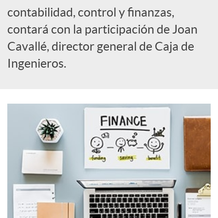
o
contabilidad, control y finanzas,
c
contará con la participación de Joan
Cavallé, director general de Caja de
i
Ingenieros.
a
l
e
s