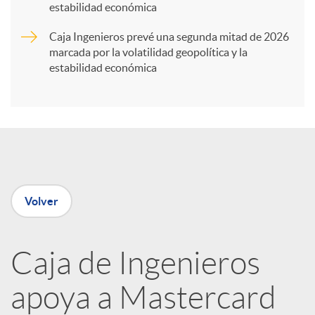
t
estabilidad económica
Caja Ingenieros prevé una segunda mitad de 2026
i
marcada por la volatilidad geopolítica y la
estabilidad económica
r
e
n
Volver
R
Caja de Ingenieros
e
apoya a Mastercard