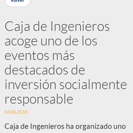
Volver
R
Caja de Ingenieros
e
acoge uno de los
d
eventos más
e
destacados de
inversión socialmente
s
responsable
S
04.06.2018
o
Caja de Ingenieros ha organizado uno