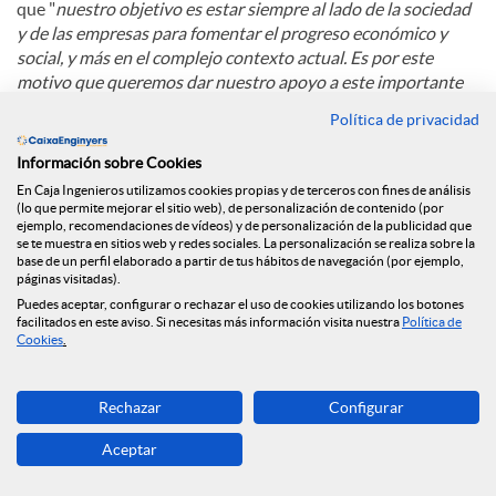
que "
nuestro objetivo es estar siempre al lado de la sociedad
y de las empresas para fomentar el progreso económico y
social, y más en el complejo contexto actual. Es por este
motivo que queremos dar nuestro apoyo a este importante
congreso, punto de encuentro y debate sobre el modelo
Política de privacidad
empresarial y económico de Cataluña"
.
Información sobre Cookies
En Caja Ingenieros utilizamos cookies propias y de terceros con fines de análisis
C
(lo que permite mejorar el sitio web), de personalización de contenido (por
ejemplo, recomendaciones de vídeos) y de personalización de la publicidad que
se te muestra en sitios web y redes sociales. La personalización se realiza sobre la
base de un perfil elaborado a partir de tus hábitos de navegación (por ejemplo,
o
páginas visitadas).
Puedes aceptar, configurar o rechazar el uso de cookies utilizando los botones
Noticias relacionadas
facilitados en este aviso. Si necesitas más información visita nuestra
Política de
Cookies
.
m
Caja Ingenieros refuerza su compromiso con la
Rechazar
Configurar
economía social con su incorporación al Grupo
p
Clade
Aceptar
Caja Ingenieros refuerza su presencia en Madrid