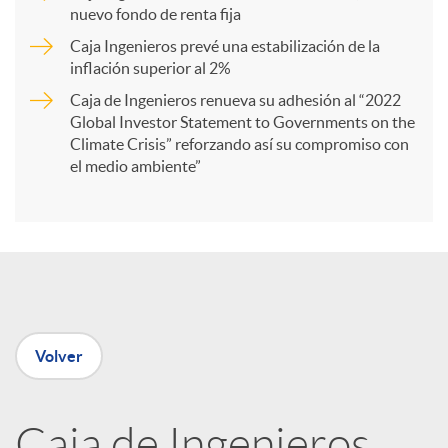
r
nuevo fondo de renta fija
Caja Ingenieros prevé una estabilización de la
t
inflación superior al 2%
Caja de Ingenieros renueva su adhesión al “2022
i
Global Investor Statement to Governments on the
Climate Crisis” reforzando así su compromiso con
el medio ambiente”
r
e
n
Volver
R
Caja de Ingenieros