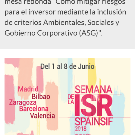
i
mesa redonda "Cómo mitigar riesgos
para el inversor mediante la inclusión
a
de criterios Ambientales, Sociales y
Gobierno Corporativo (ASG)".
l
e
s