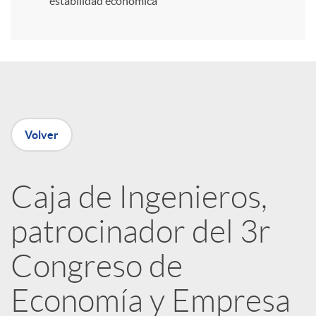
estabilidad económica
r
e
n
Volver
R
Caja de Ingenieros,
e
patrocinador del 3r
d
Congreso de
e
Economía y Empresa