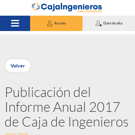
Saltar al contenido principal
Acceso
Date de alta
P
Volver
u
Publicación del
b
Informe Anual 2017
l
de Caja de Ingenieros
i