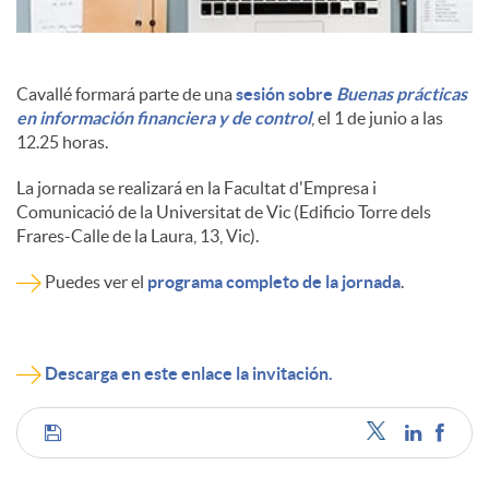
Cavallé formará parte de una
sesión sobre
Buenas prácticas
en información financiera y de control
, el 1 de junio a las
12.25 horas.
La jornada se realizará en la Facultat d'Empresa i
Comunicació de la Universitat de Vic (Edificio Torre dels
Frares-Calle de la Laura, 13, Vic).
Puedes ver el
programa completo de la jornada
.
Descarga en este enlace la invitación.
C