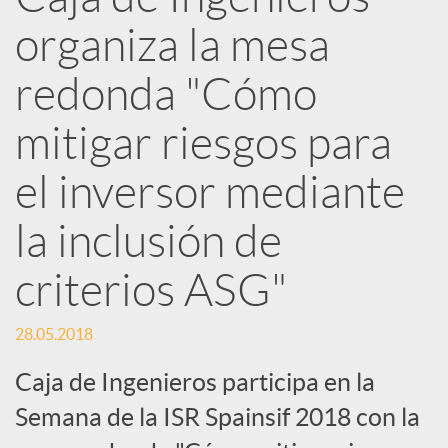
e
organiza la mesa
d
redonda "Cómo
e
mitigar riesgos para
el inversor mediante
s
la inclusión de
S
criterios ASG"
o
28.05.2018
Caja de Ingenieros participa en la
c
Semana de la ISR Spainsif 2018 con la