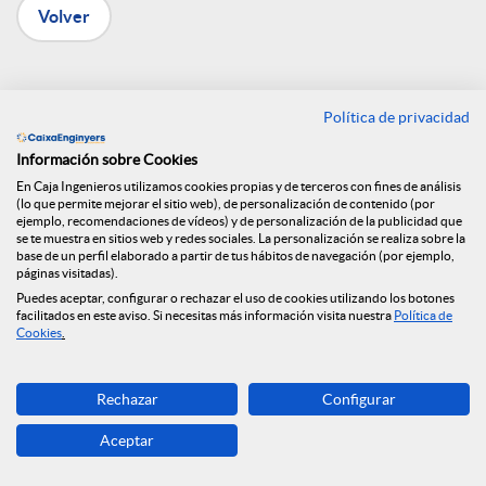
Volver
n
R
Caja de Ingenieros
Política de privacidad
firma un convenio con
e
Información sobre Cookies
En Caja Ingenieros utilizamos cookies propias y de terceros con fines de análisis
el Colegio de
(lo que permite mejorar el sitio web), de personalización de contenido (por
ejemplo, recomendaciones de vídeos) y de personalización de la publicidad que
d
se te muestra en sitios web y redes sociales. La personalización se realiza sobre la
Arquitectura Técnica
base de un perfil elaborado a partir de tus hábitos de navegación (por ejemplo,
páginas visitadas).
e
Puedes aceptar, configurar o rechazar el uso de cookies utilizando los botones
de Barcelona
facilitados en este aviso. Si necesitas más información visita nuestra
Política de
Cookies
.
s
12.09.2022
Rechazar
Configurar
Con este convenio, ligado a las ayudas
S
Aceptar
de los Fondos Next Generation EU ya