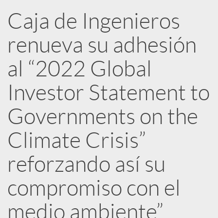
R
Caja de Ingenieros
renueva su adhesión
e
al “2022 Global
d
Investor Statement to
e
Governments on the
Climate Crisis”
s
reforzando así su
S
compromiso con el
o
medio ambiente”