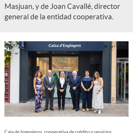
l
Masjuan, y de Joan Cavallé, director
general de la entidad cooperativa.
e
s
Caja de Ingenieros, cooperativa de crédito y servicios