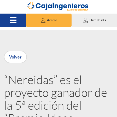
Saltar al contenido principal
Acceso
Date de alta
P
Volver
u
“Nereidas” es el
b
proyecto ganador de
l
la 5ª edición del
i