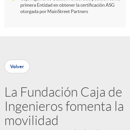
primera Entidad en obtener la certificación ASG
i
otorgada por MainStreet Partners
r
e
Volver
n
R
La Fundación Caja de
Ingenieros fomenta la
e
movilidad
d