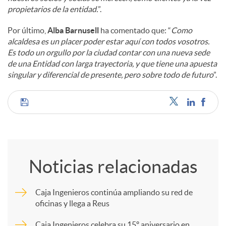
propietarios de la entidad.
”.
Por último,
Alba Barnusell
ha comentado que: “
Como
alcaldesa es un placer poder estar aquí con todos vosotros.
Es todo un orgullo por la ciudad contar con una nueva sede
de una Entidad con larga trayectoria, y que tiene una apuesta
singular y diferencial de presente, pero sobre todo de futuro
”.
C
o
Noticias relacionadas
m
Caja Ingenieros continúa ampliando su red de
oficinas y llega a Reus
p
Caja Ingenieros celebra su 15º aniversario en