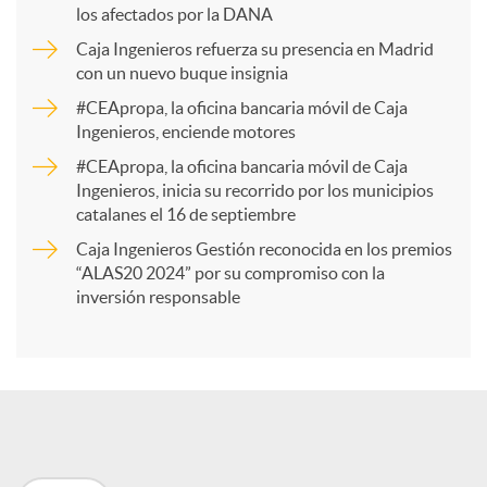
los afectados por la DANA
p
Caja Ingenieros refuerza su presencia en Madrid
con un nuevo buque insignia
a
#CEApropa, la oficina bancaria móvil de Caja
Ingenieros, enciende motores
r
#CEApropa, la oficina bancaria móvil de Caja
Ingenieros, inicia su recorrido por los municipios
catalanes el 16 de septiembre
t
Caja Ingenieros Gestión reconocida en los premios
“ALAS20 2024” por su compromiso con la
i
inversión responsable
r
e