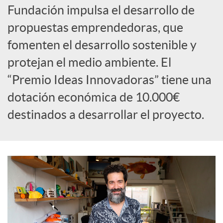
Fundación impulsa el desarrollo de
c
propuestas emprendedoras, que
fomenten el desarrollo sostenible y
o
protejan el medio ambiente. El
“Premio Ideas Innovadoras” tiene una
n
dotación económica de 10.000€
destinados a desarrollar el proyecto.
t
e
n
i