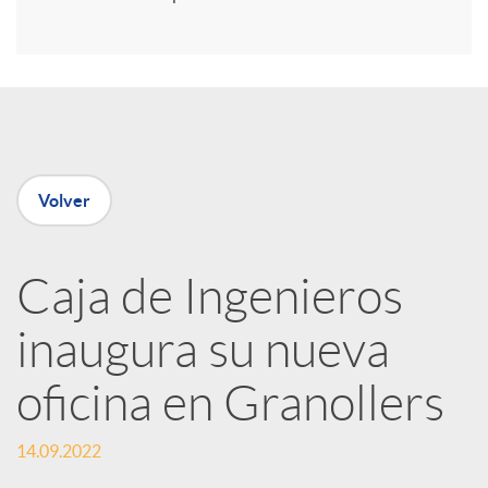
i
r
e
Volver
n
R
Caja de Ingenieros
inaugura su nueva
e
oficina en Granollers
d
14.09.2022