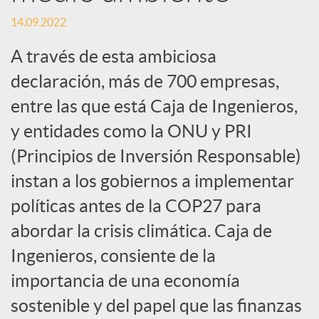
c
14.09.2022
A través de esta ambiciosa
i
declaración, más de 700 empresas,
entre las que está Caja de Ingenieros,
a
y entidades como la ONU y PRI
(Principios de Inversión Responsable)
l
instan a los gobiernos a implementar
e
políticas antes de la COP27 para
abordar la crisis climática. Caja de
s
Ingenieros, consiente de la
importancia de una economía
sostenible y del papel que las finanzas