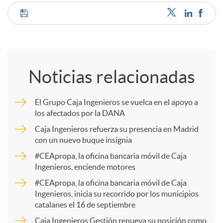
C
o
Noticias relacionadas
m
El Grupo Caja Ingenieros se vuelca en el apoyo a
los afectados por la DANA
p
Caja Ingenieros refuerza su presencia en Madrid
con un nuevo buque insignia
a
#CEApropa, la oficina bancaria móvil de Caja
Ingenieros, enciende motores
r
#CEApropa, la oficina bancaria móvil de Caja
Ingenieros, inicia su recorrido por los municipios
catalanes el 16 de septiembre
t
Caja Ingenieros Gestión renueva su posición como