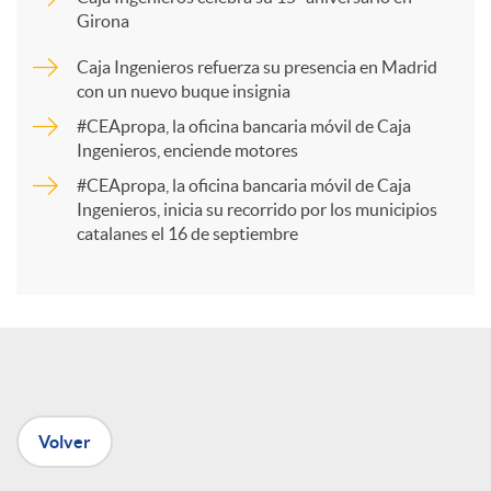
Girona
a
Caja Ingenieros refuerza su presencia en Madrid
con un nuevo buque insignia
r
#CEApropa, la oficina bancaria móvil de Caja
Ingenieros, enciende motores
t
#CEApropa, la oficina bancaria móvil de Caja
Ingenieros, inicia su recorrido por los municipios
catalanes el 16 de septiembre
i
r
e
Volver
n