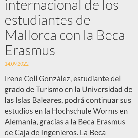
internacional de los
e
estudiantes de
Mallorca con la Beca
s
Erasmus
S
14.09.2022
o
Irene Coll González, estudiante del
grado de Turismo en la Universidad de
c
las Islas Baleares, podrá continuar sus
estudios en la Hochschule Worms en
i
Alemania, gracias a la Beca Erasmus
a
de Caja de Ingenieros. La Beca