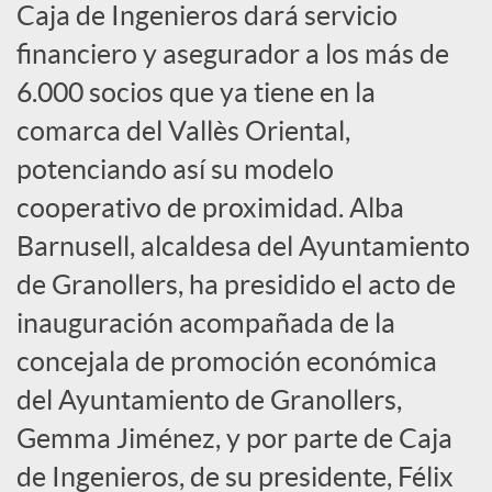
e
Caja de Ingenieros dará servicio
financiero y asegurador a los más de
s
6.000 socios que ya tiene en la
comarca del Vallès Oriental,
S
potenciando así su modelo
cooperativo de proximidad. Alba
o
Barnusell, alcaldesa del Ayuntamiento
c
de Granollers, ha presidido el acto de
inauguración acompañada de la
i
concejala de promoción económica
del Ayuntamiento de Granollers,
a
Gemma Jiménez, y por parte de Caja
de Ingenieros, de su presidente, Félix