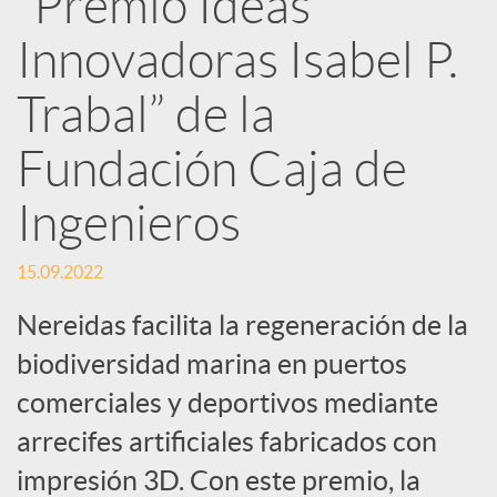
“Premio Ideas
Innovadoras Isabel P.
c
Trabal” de la
a
Fundación Caja de
d
Ingenieros
o
15.09.2022
Nereidas facilita la regeneración de la
r
biodiversidad marina en puertos
comerciales y deportivos mediante
d
arrecifes artificiales fabricados con
e
impresión 3D. Con este premio, la