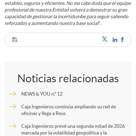
estables, seguros y eficientes. No me cabe duda que el equipo
profesional de nuestra Entidad volverá a demostrar su gran
capacidad de gestionar la incertidumbe para seguir saliendo
reforzados y aumentando nuestra base social
”.
C
o
Noticias relacionadas
m
NEWS & YOU n.º 12
p
Caja Ingenieros continúa ampliando su red de
oficinas y llega a Reus
a
Caja Ingenieros prevé una segunda mitad de 2026
marcada por la volatilidad geopolítica y la