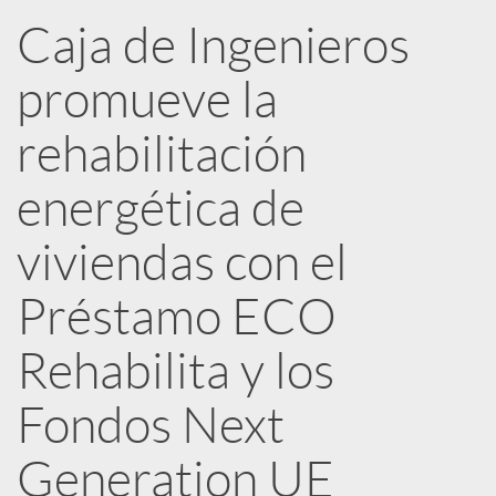
n
Caja de Ingenieros
R
promueve la
e
rehabilitación
energética de
d
viviendas con el
e
Préstamo ECO
s
Rehabilita y los
Fondos Next
S
Generation UE