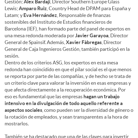
Gestión;
Alex Bardaji
, Director Southern Europe Glass
Lewis;
Amparo Ruiz
, Country Head de DPAM para España y
Latam; y
Eva Hernández
, Responsable de finanzas
sostenibles del Instituto de Estudios financieros de
Barcelona (IEF), han formado parte del panel de expertos en
una mesa redonda moderada por
Javier Garayoa
, Director
General de Spainsif. Además,
Xavier Fàbregas
, Director
General de Caja Ingenieros Gestión, también participó en la
sesión.
Dentro de los criterios ASG, los expertos en esta mesa
redonda han coincidido en que el pilar social es el que menos
se reporta por parte de las compañías, y de hecho se trata de
un criterio clave para valorar la inversión en esas empresas y
que afecta directamente a la recuperación económica. Por
eso es fundamental que las empresas
hagan un trabajo
intensivo en la divulgación de todo aquello referente a
aspectos sociales
, como pueden ser la diversidad de género o
la rotación de empleados, y sean transparentes a la hora de
mostrarlos.
También se ha destacado que una de las claves para invertir