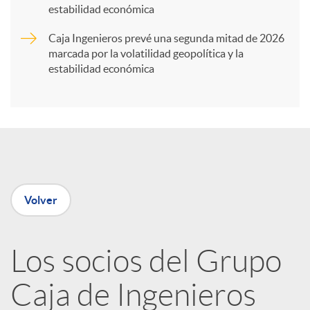
t
estabilidad económica
Caja Ingenieros prevé una segunda mitad de 2026
i
marcada por la volatilidad geopolítica y la
estabilidad económica
r
e
n
Volver
R
Los socios del Grupo
e
Caja de Ingenieros