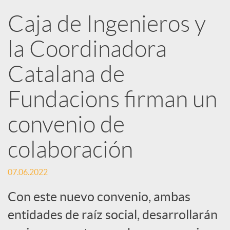
Caja de Ingenieros y
e
la Coordinadora
d
Catalana de
e
Fundacions firman un
convenio de
s
colaboración
S
07.06.2022
o
Con este nuevo convenio, ambas
entidades de raíz social, desarrollarán
c