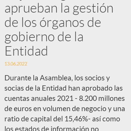
d
aprueban la gestión
e
de los órganos de
gobierno de la
s
Entidad
S
13.06.2022
o
Durante la Asamblea, los socios y
socias de la Entidad han aprobado las
c
cuentas anuales 2021 - 8.200 millones
de euros en volumen de negocio y una
i
ratio de capital del 15,46%- así como
los estados de información no