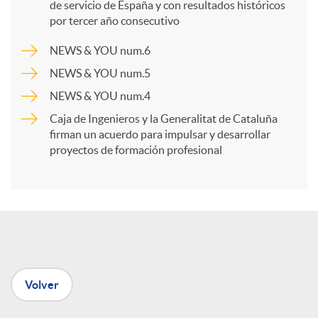
p
de servicio de España y con resultados históricos
por tercer año consecutivo
a
NEWS & YOU num.6
NEWS & YOU num.5
r
NEWS & YOU num.4
Caja de Ingenieros y la Generalitat de Cataluña
t
firman un acuerdo para impulsar y desarrollar
proyectos de formación profesional
i
r
e
Volver