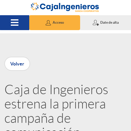
Saltar al contenido principal
Acceso
Date de alta
P
Volver
u
Caja de Ingenieros
b
estrena la primera
l
campaña de
i