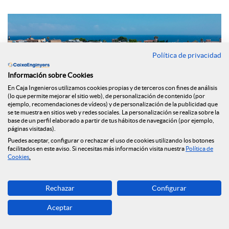
Política de privacidad
Información sobre Cookies
En Caja Ingenieros utilizamos cookies propias y de terceros con fines de análisis
(lo que permite mejorar el sitio web), de personalización de contenido (por
ejemplo, recomendaciones de vídeos) y de personalización de la publicidad que
se te muestra en sitios web y redes sociales. La personalización se realiza sobre la
base de un perfil elaborado a partir de tus hábitos de navegación (por ejemplo,
páginas visitadas).
Puedes aceptar, configurar o rechazar el uso de cookies utilizando los botones
facilitados en este aviso. Si necesitas más información visita nuestra
Política de
Cookies
.
En su apuesta por contribuir en la sostenibilidad y el medio
ambiente, el
Grupo Caja de Ingenieros ha reforzado su
Rechazar
Configurar
cartera de productos con el lanzamiento del nuevo
Préstamo ECO Rehabilita,
que estará disponible para sus
Aceptar
socios y socias, con el objetivo de colaborar en la concesión
de financiación a particulares, empresas y comunidades de