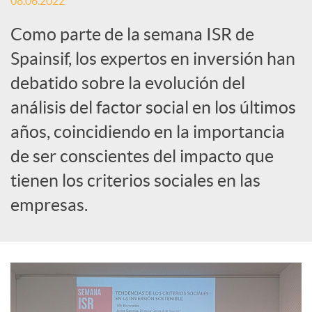
08.06.2022
i
Como parte de la semana ISR de
a
Spainsif, los expertos en inversión han
debatido sobre la evolución del
l
análisis del factor social en los últimos
años, coincidiendo en la importancia
e
de ser conscientes del impacto que
tienen los criterios sociales en las
s
empresas.