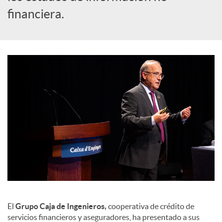
a
financiera.
l
e
s
El
Grupo Caja de Ingenieros,
cooperativa de crédito de
servicios financieros y aseguradores, ha presentado a sus