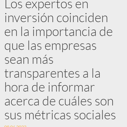
Los expertos en
e
inversión coinciden
d
en la importancia de
e
que las empresas
sean más
s
transparentes a la
S
hora de informar
o
acerca de cuáles son
sus métricas sociales
c