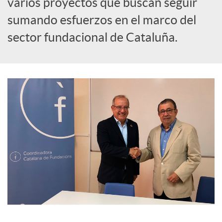
varios proyectos que buscan seguir
sumando esfuerzos en el marco del
i
sector fundacional de Cataluña.
a
l
e
s