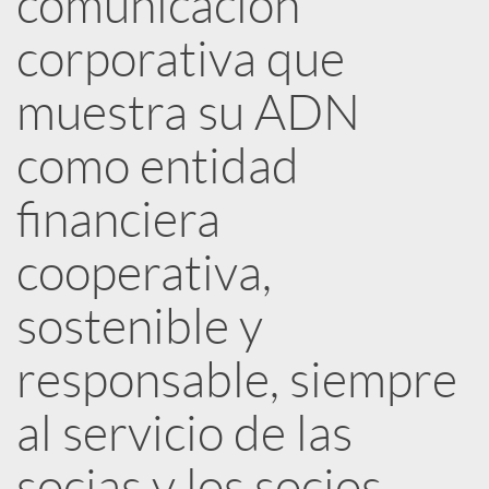
comunicación
corporativa que
c
muestra su ADN
a
como entidad
d
financiera
o
cooperativa,
sostenible y
r
responsable, siempre
d
al servicio de las
e
socias y los socios