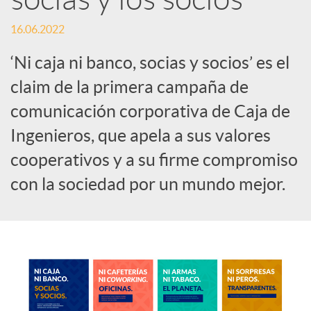
c
16.06.2022
‘Ni caja ni banco, socias y socios’ es el
o
claim de la primera campaña de
comunicación corporativa de Caja de
n
Ingenieros, que apela a sus valores
cooperativos y a su firme compromiso
t
con la sociedad por un mundo mejor.
e
n
i