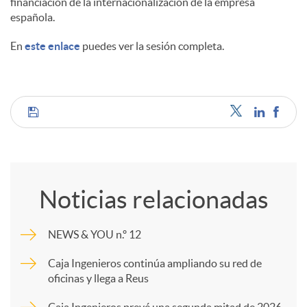
financiación de la internacionalización de la empresa
española.
En
este enlace
puedes ver la sesión completa.
C
o
Noticias relacionadas
m
NEWS & YOU n.º 12
p
Caja Ingenieros continúa ampliando su red de
oficinas y llega a Reus
a
Caja Ingenieros prevé una segunda mitad de 2026