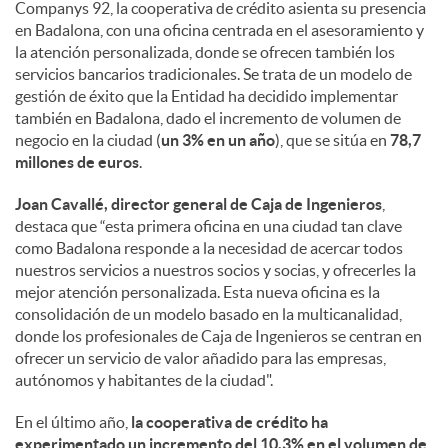
a
Companys 92, la cooperativa de crédito asienta su presencia
en Badalona, con una oficina centrada en el asesoramiento y
la atención personalizada, donde se ofrecen también los
l
servicios bancarios tradicionales. Se trata de un modelo de
gestión de éxito que la Entidad ha decidido implementar
e
también en Badalona, dado el incremento de volumen de
negocio en la ciudad (
un 3% en un año
), que se sitúa en
78,7
millones de euros
.
s
Joan Cavallé, director general de Caja de Ingenieros
,
destaca que “esta primera oficina en una ciudad tan clave
como Badalona responde a la necesidad de acercar todos
nuestros servicios a nuestros socios y socias, y ofrecerles la
mejor atención personalizada. Esta nueva oficina es la
consolidación de un modelo basado en la multicanalidad,
donde los profesionales de Caja de Ingenieros se centran en
ofrecer un servicio de valor añadido para las empresas,
autónomos y habitantes de la ciudad".
En el último año,
la cooperativa de crédito ha
experimentado un incremento del 10,3% en el volumen de