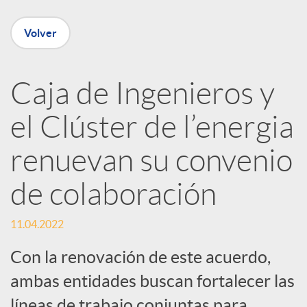
e
Volver
n
R
Caja de Ingenieros y
el Clúster de l’energia
e
renuevan su convenio
d
de colaboración
e
11.04.2022
s
Con la renovación de este acuerdo,
ambas entidades buscan fortalecer las
líneas de trabajo conjuntas para