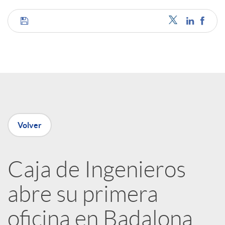
C
o
m
p
Volver
a
Caja de Ingenieros
abre su primera
r
oficina en Badalona