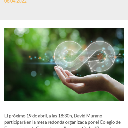
08.04.2022
S
o
c
i
a
l
El próximo 19 de abril, a las 18:30h, David Murano
participará en la mesa redonda organizada por el Colegio de
e