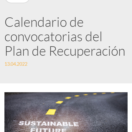
n
R
Calendario de
convocatorias del
e
Plan de Recuperación
d
13.04.2022
e
s
S