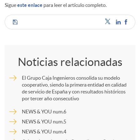
Sigue
este enlace
para leer el artículo completo.
d
C
o
o
s
Noticias relacionadas
m
El Grupo Caja Ingenieros consolida su modelo
cooperativo, siendo la primera entidad en calidad
p
de servicio de España y con resultados históricos
por tercer año consecutivo
a
NEWS & YOU num.6
NEWS & YOU num.5
r
NEWS & YOU num.4