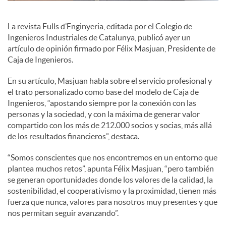
c
La revista Fulls d’Enginyeria, editada por el Colegio de
Ingenieros Industriales de Catalunya, publicó ayer un
artículo de opinión firmado por Félix Masjuan, Presidente de
o
Caja de Ingenieros.
En su artículo, Masjuan habla sobre el servicio profesional y
n
el trato personalizado como base del modelo de Caja de
Ingenieros, “apostando siempre por la conexión con las
personas y la sociedad, y con la máxima de generar valor
t
compartido con los más de 212.000 socios y socias, más allá
de los resultados financieros”, destaca.
e
“Somos conscientes que nos encontremos en un entorno que
plantea muchos retos”, apunta Félix Masjuan, “pero también
se generan oportunidades donde los valores de la calidad, la
n
sostenibilidad, el cooperativismo y la proximidad, tienen más
fuerza que nunca, valores para nosotros muy presentes y que
nos permitan seguir avanzando”.
i