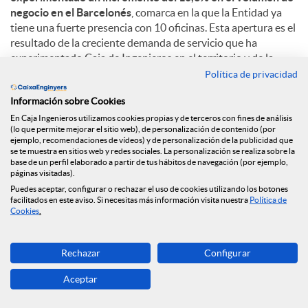
negocio en el Barcelonés
, comarca en la que la Entidad ya
tiene una fuerte presencia con 10 oficinas. Esta apertura es el
resultado de la creciente demanda de servicio que ha
experimentado Caja de Ingenieros en el territorio y de la
voluntad de ofrecer un trato personalizado y de proximidad.
Política de privacidad
Información sobre Cookies
Con más de 223.000 habitantes, Badalona es la cuarta ciudad
más poblada de Cataluña y destaca su situación privilegiada,
En Caja Ingenieros utilizamos cookies propias y de terceros con fines de análisis
(lo que permite mejorar el sitio web), de personalización de contenido (por
cerca de Barcelona e inmersa en su área metropolitana. Con
ejemplo, recomendaciones de vídeos) y de personalización de la publicidad que
áreas comerciales importantes como el Polígono de
se te muestra en sitios web y redes sociales. La personalización se realiza sobre la
Montigalà, y una fuerte apuesta por el sector terciario y el
base de un perfil elaborado a partir de tus hábitos de navegación (por ejemplo,
páginas visitadas).
turismo, la ciudad se configura como un territorio clave en
Puedes aceptar, configurar o rechazar el uso de cookies utilizando los botones
Cataluña.
facilitados en este aviso. Si necesitas más información visita nuestra
Política de
Cookies
.
C
Rechazar
Configurar
Aceptar
o