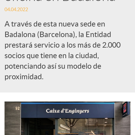
t
04.04.2022
i
A través de esta nueva sede en
Badalona (Barcelona), la Entidad
r
prestará servicio a los más de 2.000
socios que tiene en la ciudad,
e
potenciando así su modelo de
n
proximidad.
R
e