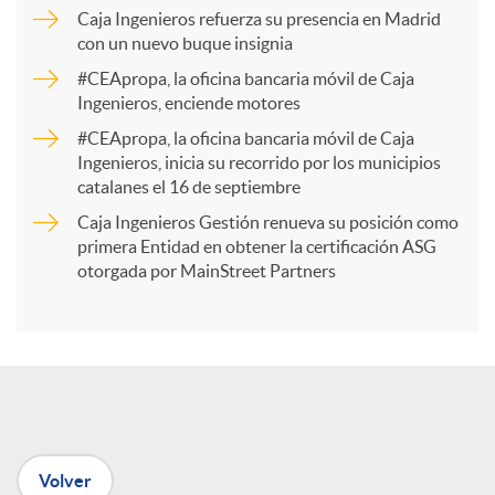
p
Caja Ingenieros refuerza su presencia en Madrid
con un nuevo buque insignia
a
#CEApropa, la oficina bancaria móvil de Caja
Ingenieros, enciende motores
r
#CEApropa, la oficina bancaria móvil de Caja
Ingenieros, inicia su recorrido por los municipios
catalanes el 16 de septiembre
t
Caja Ingenieros Gestión renueva su posición como
primera Entidad en obtener la certificación ASG
i
otorgada por MainStreet Partners
r
e
Volver