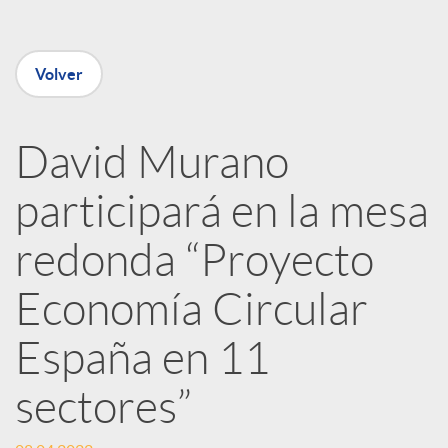
e
Volver
n
David Murano
R
participará en la mesa
e
redonda “Proyecto
Economía Circular
d
España en 11
e
sectores”
s