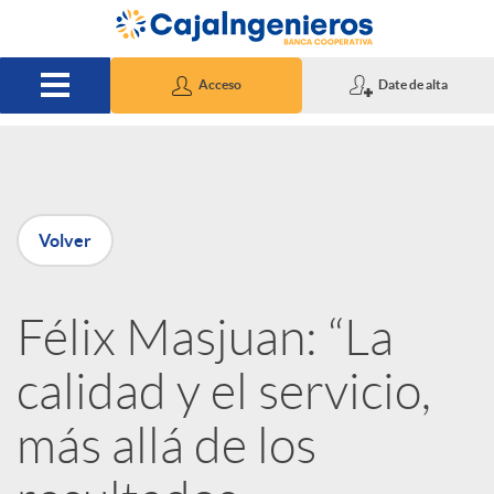
Saltar al contenido principal
Acceso
Date de alta
P
Volver
u
Félix Masjuan: “La
b
calidad y el servicio,
l
más allá de los
i