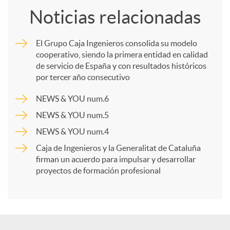
Noticias relacionadas
m
El Grupo Caja Ingenieros consolida su modelo
cooperativo, siendo la primera entidad en calidad
p
de servicio de España y con resultados históricos
por tercer año consecutivo
a
NEWS & YOU num.6
NEWS & YOU num.5
r
NEWS & YOU num.4
Caja de Ingenieros y la Generalitat de Cataluña
t
firman un acuerdo para impulsar y desarrollar
proyectos de formación profesional
i
r