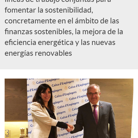
S
fomentar la sostenibilidad,
o
concretamente en el ámbito de las
finanzas sostenibles, la mejora de la
c
eficiencia energética y las nuevas
energías renovables
i
a
l
e