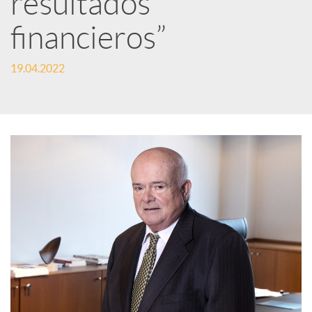
resultados
financieros”
c
19.04.2022
a
d
o
r
d
e