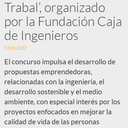
Trabal’, organizado
d
por la Fundación Caja
e
de Ingenieros
s
13.04.2022
S
El concurso impulsa el desarrollo de
propuestas emprendedoras,
o
relacionadas con la ingeniería, el
desarrollo sostenible y el medio
c
ambiente, con especial interés por los
proyectos enfocados en mejorar la
i
calidad de vida de las personas