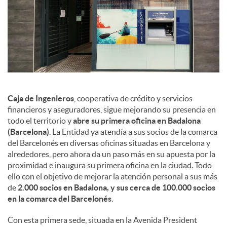
d
e
s
S
Caja de Ingenieros
, cooperativa de crédito y servicios
financieros y aseguradores, sigue mejorando su presencia en
todo el territorio y
abre su primera oficina en Badalona
o
(Barcelona)
. La Entidad ya atendía a sus socios de la comarca
del Barcelonés en diversas oficinas situadas en Barcelona y
alrededores, pero ahora da un paso más en su apuesta por la
c
proximidad e inaugura su primera oficina en la ciudad. Todo
ello con el objetivo de mejorar la atención personal a sus más
de
2.000 socios en Badalona, y sus cerca de 100.000 socios
i
en la comarca del Barcelonés
.
Con esta primera sede, situada en la Avenida President