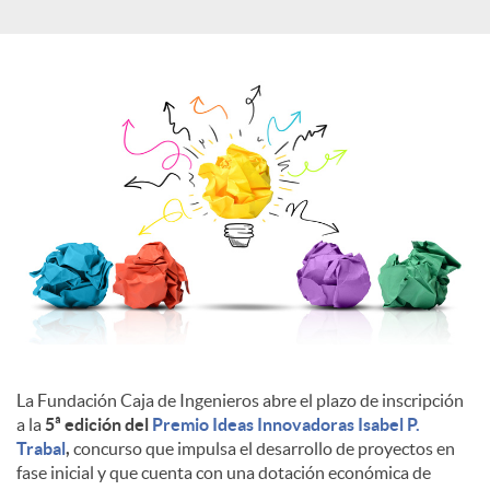
a
l
e
s
La Fundación Caja de Ingenieros abre el plazo de inscripción
a la
5ª edición del
Premio Ideas Innovadoras Isabel P.
Trabal
,
concurso que impulsa el desarrollo de proyectos en
fase inicial y que cuenta con una dotación económica de