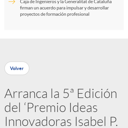
Caja de Ingenieros y la Generalitat de Cataluña
t
firman un acuerdo para impulsar y desarrollar
proyectos de formación profesional
i
r
e
Volver
n
Arranca la 5ª Edición
R
del ‘Premio Ideas
e
Innovadoras Isabel P.