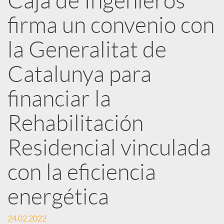
Caja de Ingenieros
e
firma un convenio con
d
la Generalitat de
e
Catalunya para
financiar la
s
Rehabilitación
S
Residencial vinculada
o
con la eficiencia
energética
c
24.02.2022