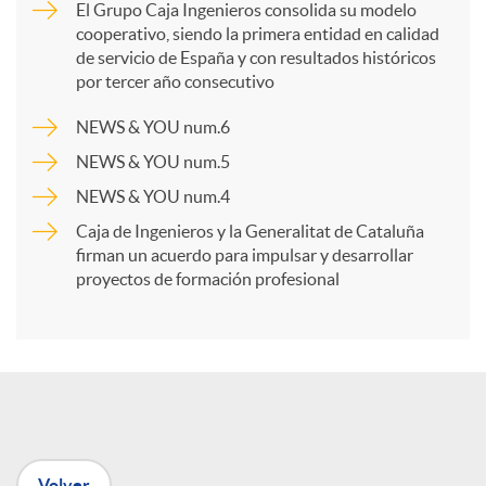
El Grupo Caja Ingenieros consolida su modelo
cooperativo, siendo la primera entidad en calidad
p
de servicio de España y con resultados históricos
por tercer año consecutivo
a
NEWS & YOU num.6
NEWS & YOU num.5
r
NEWS & YOU num.4
Caja de Ingenieros y la Generalitat de Cataluña
t
firman un acuerdo para impulsar y desarrollar
proyectos de formación profesional
i
r
e
Volver