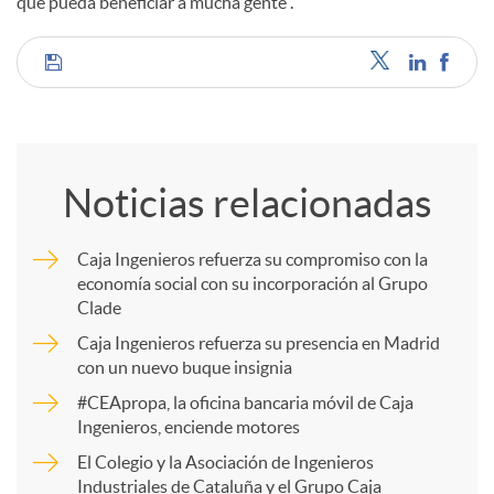
que pueda beneficiar a mucha gente”.
C
o
Noticias relacionadas
m
Caja Ingenieros refuerza su compromiso con la
economía social con su incorporación al Grupo
p
Clade
Caja Ingenieros refuerza su presencia en Madrid
a
con un nuevo buque insignia
#CEApropa, la oficina bancaria móvil de Caja
Ingenieros, enciende motores
r
El Colegio y la Asociación de Ingenieros
Industriales de Cataluña y el Grupo Caja