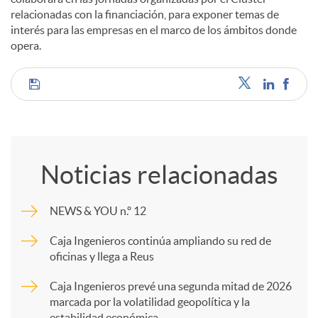
relacionadas con la financiación, para exponer temas de
interés para las empresas en el marco de los ámbitos donde
opera.
C
o
Noticias relacionadas
m
NEWS & YOU n.º 12
p
Caja Ingenieros continúa ampliando su red de
oficinas y llega a Reus
a
Caja Ingenieros prevé una segunda mitad de 2026
marcada por la volatilidad geopolítica y la
estabilidad económica