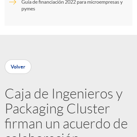
Guía de financiación 2022 para microempresas y
i
pymes
r
e
Volver
n
R
Caja de Ingenieros y
Packaging Cluster
e
firman un acuerdo de
d