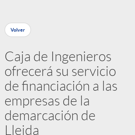
e
n
Volver
R
Caja de Ingenieros
e
ofrecerá su servicio
d
de financiación a las
e
empresas de la
demarcación de
s
Lleida