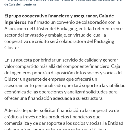
de Caja de Ingenieros
l
El grupo cooperativo financiero y asegurador, Caja de
Ingenieros
, ha firmado un convenio de colaboración con la
e
Asociación del Clúster del Packaging, entidad referente en el
sector del envasado y embalaje, en virtud del cual la
cooperativa de crédito será colaboradora del Packaging
s
Cluster.
En su apuesta por brindar un servicio de calidad y generar
valor compartido más allá del componente financiero, Caja
de Ingenieros pondrá a disposición de los socios y socias del
Clúster un gerente de empresa que ofrecerá un
asesoramiento personalizado que dará soporte a la viabilidad
económica de las operaciones y analizará solicitudes para
ofrecer una financiación adecuada a su estructura.
Además de poder solicitar financiación a la cooperativa de
crédito a través de los productos financieros que
comercializa y de dar soporte a los socios y socias, la Entidad
colaborará en las jornadas organizadas por el Clúster