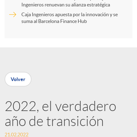
t
Ingenieros renuevan su alianza estratégica
Caja Ingenieros apuesta por la innovación y se
i
suma al Barcelona Finance Hub
r
e
Volver
n
R
2022, el verdadero
año de transición
e
21.02.2022