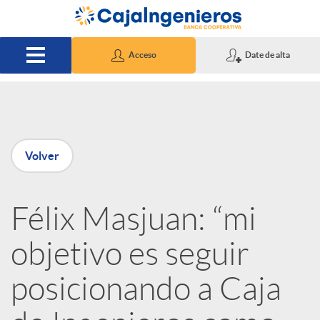
Saltar al contenido principal
Acceso
Date de alta
P
Volver
u
Félix Masjuan: “mi
b
objetivo es seguir
l
posicionando a Caja
i