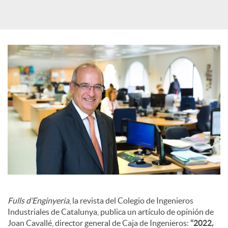
d
e
s
S
o
c
i
Fulls d’Enginyeria
, la revista del Colegio de Ingenieros
Industriales de Catalunya, publica un artículo de opinión de
Joan Cavallé, director general de Caja de Ingenieros:
“2022,