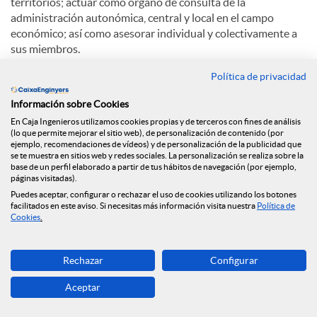
territorios; actuar como órgano de consulta de la
administración autonómica, central y local en el campo
económico; así como asesorar individual y colectivamente a
sus miembros.
Política de privacidad
La Cámara de Comercio de Lleida está integrada por todas
las personas, naturales y jurídicas, que ejerzan su actividad
Información sobre Cookies
mercantil, industrial o de servicios en la demarcación de la
En Caja Ingenieros utilizamos cookies propias y de terceros con fines de análisis
Cámara, que alcanza todo el territorio de las comarcas de
(lo que permite mejorar el sitio web), de personalización de contenido (por
Lleida a excepción de los municipios que dependen
ejemplo, recomendaciones de vídeos) y de personalización de la publicidad que
territorialmente de la Cámara de Comercio y Industria de
se te muestra en sitios web y redes sociales. La personalización se realiza sobre la
base de un perfil elaborado a partir de tus hábitos de navegación (por ejemplo,
Tàrrega. Estos electores tienen derecho a participar a ser
páginas visitadas).
elegidos y a elegir directamente el órgano máximo de
Puedes aceptar, configurar o rechazar el uso de cookies utilizando los botones
presentación de la Corporación, que es el Pleno.
facilitados en este aviso. Si necesitas más información visita nuestra
Política de
Cookies
.
Entre las funciones de la Cámara de Comercio de Lleida
destacan: intervenir como árbitro de equidad en litigios;
Rechazar
Configurar
crear o administrar entidades impulsoras del desarrollo
económico; potenciar la exportación; estimular la
Aceptar
investigación; participar en sociedades de desarrollo;
promover la formación empresarial en todos los ámbitos;