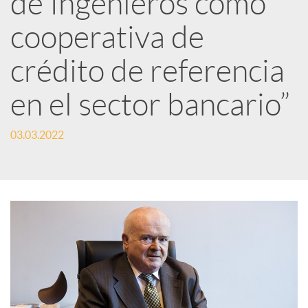
de Ingenieros como
cooperativa de
c
crédito de referencia
a
en el sector bancario”
d
03.03.2022
o
r
d
e