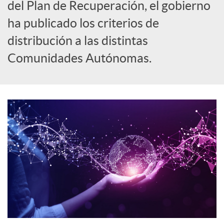
del Plan de Recuperación, el gobierno
o
ha publicado los criterios de
distribución a las distintas
c
Comunidades Autónomas.
i
a
l
e
s