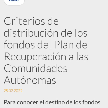
n
Criterios de
R
distribución de los
e
fondos del Plan de
Recuperación a las
d
Comunidades
e
Autónomas
s
25.02.2022
S
Para conocer el destino de los fondos