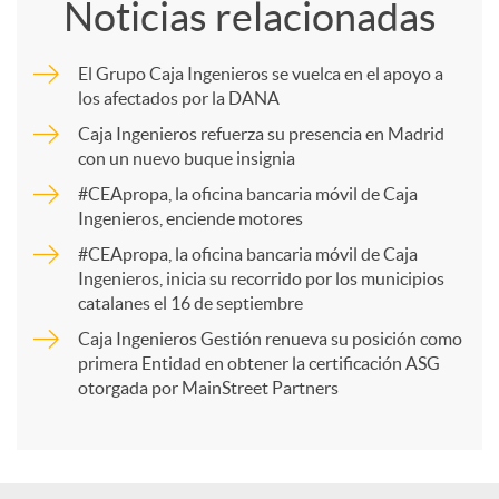
Noticias relacionadas
m
El Grupo Caja Ingenieros se vuelca en el apoyo a
los afectados por la DANA
p
Caja Ingenieros refuerza su presencia en Madrid
con un nuevo buque insignia
a
#CEApropa, la oficina bancaria móvil de Caja
Ingenieros, enciende motores
r
#CEApropa, la oficina bancaria móvil de Caja
Ingenieros, inicia su recorrido por los municipios
catalanes el 16 de septiembre
t
Caja Ingenieros Gestión renueva su posición como
primera Entidad en obtener la certificación ASG
i
otorgada por MainStreet Partners
r