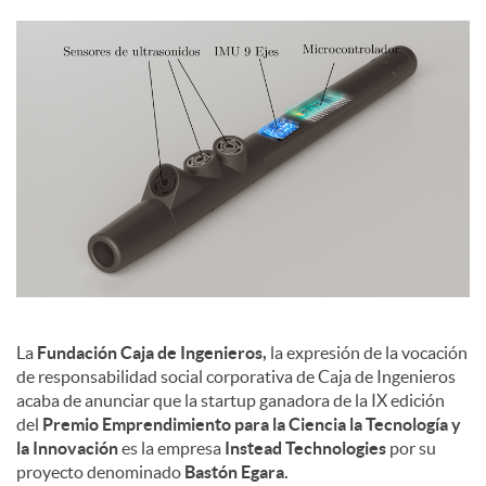
c
o
n
t
e
La
Fundación Caja de Ingenieros,
la expresión de la vocación
de responsabilidad social corporativa de Caja de Ingenieros
n
acaba de anunciar que la startup ganadora de la IX edición
del
Premio Emprendimiento para la Ciencia la Tecnología y
la Innovación
es la empresa
Instead Technologies
por su
i
proyecto denominado
Bastón Egara.