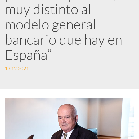
muy distinto al
d
modelo general
e
bancario que hay en
s
España”
S
13.12.2021
o
c
i