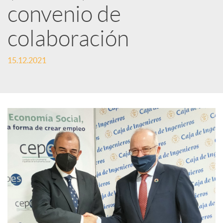
convenio de
S
colaboración
o
15.12.2021
c
i
a
l
e