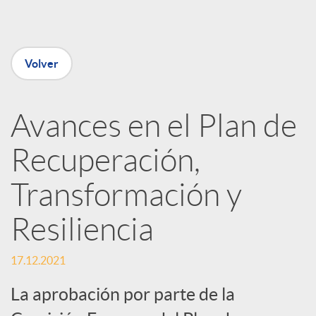
e
Volver
n
R
Avances en el Plan de
Recuperación,
e
Transformación y
d
Resiliencia
e
17.12.2021
s
La aprobación por parte de la