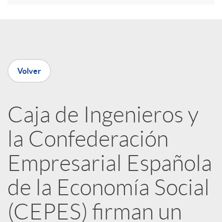
e
n
Volver
R
Caja de Ingenieros y
e
la Confederación
d
Empresarial Española
e
de la Economía Social
(CEPES) firman un
s