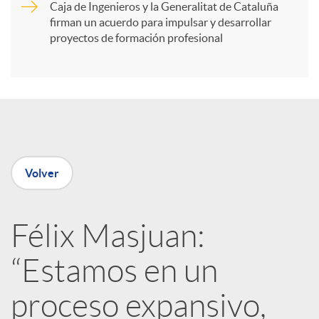
Caja de Ingenieros y la Generalitat de Cataluña
t
firman un acuerdo para impulsar y desarrollar
proyectos de formación profesional
i
r
e
Volver
n
Félix Masjuan:
R
“Estamos en un
e
proceso expansivo,