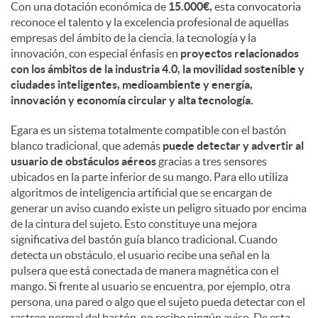
Con una dotación económica de
15.000€,
esta convocatoria
reconoce el talento y la excelencia profesional de aquellas
d
empresas del ámbito de la ciencia, la tecnología y la
innovación, con especial énfasis en
proyectos relacionados
con los ámbitos de la industria 4.0, la movilidad sostenible y
o
ciudades inteligentes, medioambiente y energía,
innovación y economía circular y alta tecnología.
s
Egara es un sistema totalmente compatible con el bastón
blanco tradicional, que además
puede detectar y advertir al
usuario de obstáculos aéreos
gracias a tres sensores
ubicados en la parte inferior de su mango. Para ello utiliza
algoritmos de inteligencia artificial que se encargan de
generar un aviso cuando existe un peligro situado por encima
de la cintura del sujeto. Esto constituye una mejora
significativa del bastón guía blanco tradicional. Cuando
detecta un obstáculo, el usuario recibe una señal en la
pulsera que está conectada de manera magnética con el
mango. Si frente al usuario se encuentra, por ejemplo, otra
persona, una pared o algo que el sujeto pueda detectar con el
rastreo normal del bastón, no recibe ningún aviso. De esta