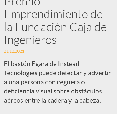
Premio
Emprendimiento de
c
la Fundación Caja de
a
Ingenieros
d
21.12.2021
o
El bastón Egara de Instead
Tecnologies puede detectar y advertir
r
a una persona con ceguera o
deficiencia visual sobre obstáculos
d
aéreos entre la cadera y la cabeza.
e