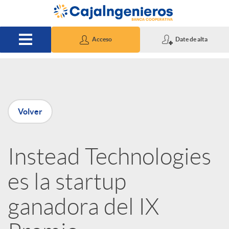
Saltar al contenido principal
Acceso
Date de alta
P
Volver
u
Instead Technologies
b
es la startup
l
ganadora del IX
i