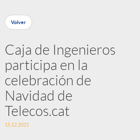
e
Volver
n
R
Caja de Ingenieros
participa en la
e
celebración de
d
Navidad de
e
Telecos.cat
s
15.12.2021