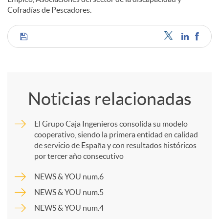
Cofradías de Pescadores.
C
o
Noticias relacionadas
m
El Grupo Caja Ingenieros consolida su modelo
cooperativo, siendo la primera entidad en calidad
p
de servicio de España y con resultados históricos
por tercer año consecutivo
a
NEWS & YOU num.6
NEWS & YOU num.5
r
NEWS & YOU num.4