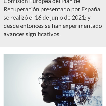
Comisión Europea del Plan de
S
Recuperación presentado por España
se realizó el 16 de junio de 2021; y
o
desde entonces se han experimentado
avances significativos.
c
i
a
l
e