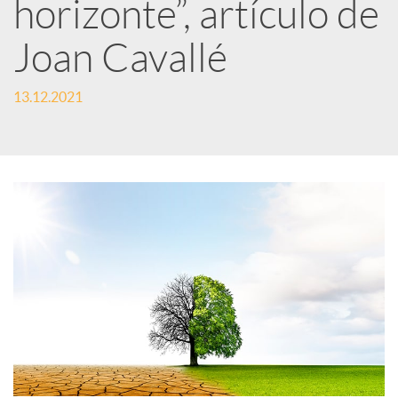
horizonte”, artículo de
d
Joan Cavallé
e
13.12.2021
s
S
o
c
i