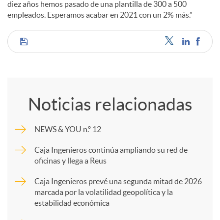
diez años hemos pasado de una plantilla de 300 a 500
empleados. Esperamos acabar en 2021 con un 2% más.”
C
o
Noticias relacionadas
m
NEWS & YOU n.º 12
p
Caja Ingenieros continúa ampliando su red de
oficinas y llega a Reus
a
Caja Ingenieros prevé una segunda mitad de 2026
marcada por la volatilidad geopolítica y la
estabilidad económica
r