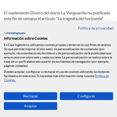
a
El suplemento Dinero del diario La Vanguardia ha publicado
este fin de semana el artículo “La tragedia del horizonte”
firmado por Joan Cavallé, Director General de Caja de
l
Política de privacidad
Ingenieros, en el que hace referencia precisamente a este
término acuñado por Mark Carney, gobernador del Banco de
Información sobre Cookies
Inglaterra, en su célebre discurso del 2015, en el que definía
e
En Caja Ingenieros utilizamos cookies propias y de terceros con fines de análisis
el cambio climático como “la tragedia del horizonte”.
(lo que permite mejorar el sitio web), de personalización de contenido (por
ejemplo, recomendaciones de vídeos) y de personalización de la publicidad que
se te muestra en sitios web y redes sociales. La personalización se realiza sobre la
Al final de su artículo, Joan Cavallé concluye con una firme
s
base de un perfil elaborado a partir de tus hábitos de navegación (por ejemplo,
petición, totalmente alineada con los valores y ADN del
páginas visitadas).
Grupo Caja de Ingenieros: “Es necesario que todas las
Puedes aceptar, configurar o rechazar el uso de cookies utilizando los botones
entidades del sector bancario hagamos un llamamiento a las
facilitados en este aviso. Si necesitas más información visita nuestra
Política de
Cookies
.
administraciones para que faciliten al máximo la ejecución de
proyectos y procedimientos que trabajen por la
sostenibilidad. Solo así, con el compromiso colectivo,
Rechazar
Configurar
conseguiremos el cambio que esperamos para las sociedades
futuras y, como bien decía Carney, acabaremos con la
Aceptar
tragedia del horizonte.”