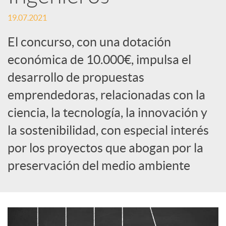
S
19.07.2021
o
El concurso, con una dotación
económica de 10.000€, impulsa el
c
desarrollo de propuestas
emprendedoras, relacionadas con la
i
ciencia, la tecnología, la innovación y
a
la sostenibilidad, con especial interés
por los proyectos que abogan por la
l
preservación del medio ambiente
e