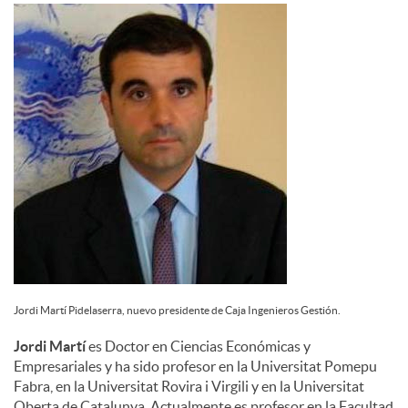
d
o
s
Jordi Martí Pidelaserra, nuevo presidente de Caja Ingenieros Gestión.
Jordi Martí
es Doctor en Ciencias Económicas y
Empresariales y ha sido profesor en la Universitat Pomepu
Fabra, en la Universitat Rovira i Virgili y en la Universitat
Oberta de Catalunya. Actualmente es profesor en la Facultad