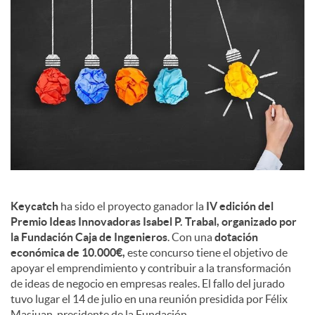
s
Keycatch
ha sido el proyecto ganador la
IV edición del
Premio Ideas Innovadoras Isabel P. Trabal, organizado por
la Fundación Caja de Ingenieros
. Con una
dotación
económica de 10.000€,
este concurso tiene el objetivo de
apoyar el emprendimiento y contribuir a la transformación
de ideas de negocio en empresas reales. El fallo del jurado
tuvo lugar el 14 de julio en una reunión presidida por Félix
Masjuan, presidente de la Fundación.