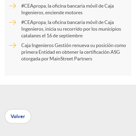
a
#CEApropa, la oficina bancaria móvil de Caja
Ingenieros, enciende motores
r
#CEApropa, la oficina bancaria móvil de Caja
Ingenieros, inicia su recorrido por los municipios
catalanes el 16 de septiembre
t
Caja Ingenieros Gestión renueva su posición como
primera Entidad en obtener la certificación ASG
i
otorgada por MainStreet Partners
r
e
Volver
n