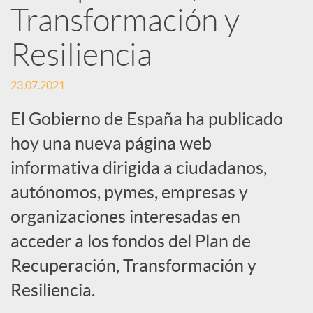
Transformación y
S
Resiliencia
o
23.07.2021
El Gobierno de España ha publicado
c
hoy una nueva página web
i
informativa dirigida a ciudadanos,
autónomos, pymes, empresas y
a
organizaciones interesadas en
acceder a los fondos del Plan de
l
Recuperación, Transformación y
Resiliencia.
e