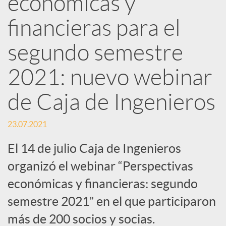
económicas y
d
financieras para el
e
segundo semestre
2021: nuevo webinar
s
de Caja de Ingenieros
S
23.07.2021
o
El 14 de julio Caja de Ingenieros
organizó el webinar “Perspectivas
c
económicas y financieras: segundo
semestre 2021” en el que participaron
i
más de 200 socios y socias.