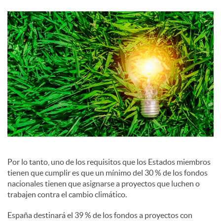
c
i
a
l
e
s
Por lo tanto, uno de los requisitos que los Estados miembros
tienen que cumplir es que un mínimo del 30 % de los fondos
nacionales tienen que asignarse a proyectos que luchen o
trabajen contra el cambio climático.
España destinará el 39 % de los fondos a proyectos con