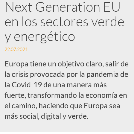
R
Next Generation EU
en los sectores verde
e
y energético
d
22.07.2021
e
Europa tiene un objetivo claro, salir de
la crisis provocada por la pandemia de
s
la Covid-19 de una manera más
fuerte, transformando la economía en
S
el camino, haciendo que Europa sea
más social, digital y verde.
o