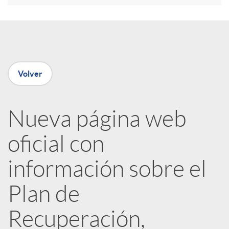
e
n
Volver
R
Nueva página web
e
oficial con
d
información sobre el
e
Plan de
Recuperación,
s