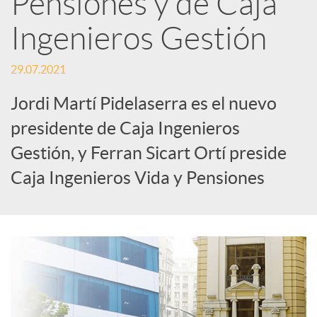
Pensiones y de Caja
Ingenieros Gestión
c
29.07.2021
a
Jordi Martí Pidelaserra es el nuevo
d
presidente de Caja Ingenieros
Gestión, y Ferran Sicart Ortí preside
o
Caja Ingenieros Vida y Pensiones
r
d
e