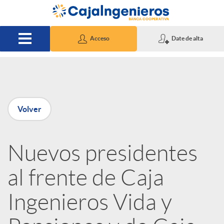
Saltar al contenido principal
Acceso
Date de alta
P
Volver
u
Nuevos presidentes
b
al frente de Caja
l
Ingenieros Vida y
i