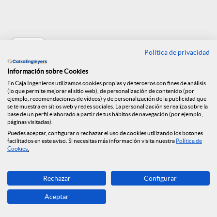
e
Volver
n
Política de privacidad
Información sobre Cookies
R
Entrevista a Félix
En Caja Ingenieros utilizamos cookies propias y de terceros con fines de análisis
(lo que permite mejorar el sitio web), de personalización de contenido (por
ejemplo, recomendaciones de vídeos) y de personalización de la publicidad que
se te muestra en sitios web y redes sociales. La personalización se realiza sobre la
Masjuan en El
e
base de un perfil elaborado a partir de tus hábitos de navegación (por ejemplo,
páginas visitadas).
Economista
Puedes aceptar, configurar o rechazar el uso de cookies utilizando los botones
facilitados en este aviso. Si necesitas más información visita nuestra
Política de
d
Cookies
.
14.07.2021
e
Rechazar
Configurar
Aceptar
s