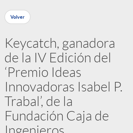
e
Volver
n
R
Keycatch, ganadora
de la IV Edición del
e
‘Premio Ideas
d
Innovadoras Isabel P.
e
Trabal’, de la
Fundación Caja de
s
Ingenieros