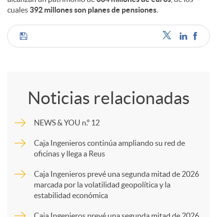
cuales
392 millones son planes de pensiones
.
C
o
Noticias relacionadas
m
NEWS & YOU n.º 12
p
Caja Ingenieros continúa ampliando su red de
oficinas y llega a Reus
a
Caja Ingenieros prevé una segunda mitad de 2026
marcada por la volatilidad geopolítica y la
estabilidad económica
r
Caja Ingenieros prevé una segunda mitad de 2026