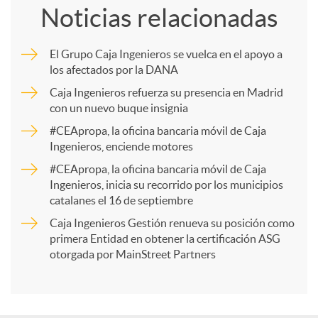
Noticias relacionadas
m
El Grupo Caja Ingenieros se vuelca en el apoyo a
los afectados por la DANA
p
Caja Ingenieros refuerza su presencia en Madrid
con un nuevo buque insignia
a
#CEApropa, la oficina bancaria móvil de Caja
Ingenieros, enciende motores
r
#CEApropa, la oficina bancaria móvil de Caja
Ingenieros, inicia su recorrido por los municipios
catalanes el 16 de septiembre
t
Caja Ingenieros Gestión renueva su posición como
primera Entidad en obtener la certificación ASG
i
otorgada por MainStreet Partners
r