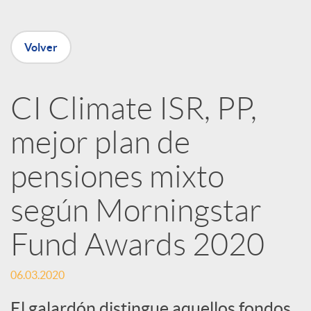
e
Volver
n
R
CI Climate ISR, PP,
mejor plan de
e
pensiones mixto
d
según Morningstar
e
Fund Awards 2020
s
06.03.2020
El galardón distingue aquellos fondos,