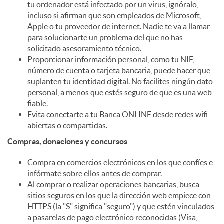
tu ordenador está infectado por un virus, ignóralo,
incluso si afirman que son empleados de Microsoft,
d
Apple o tu proveedor de internet. Nadie te va a llamar
para solucionarte un problema del que no has
solicitado asesoramiento técnico.
o
Proporcionar información personal, como tu NIF,
número de cuenta o tarjeta bancaria, puede hacer que
suplanten tu identidad digital. No facilites ningún dato
s
personal, a menos que estés seguro de que es una web
fiable.
Evita conectarte a tu Banca ONLINE desde redes wifi
abiertas o compartidas.
Compras, donaciones y concursos
Compra en comercios electrónicos en los que confíes e
infórmate sobre ellos antes de comprar.
Al comprar o realizar operaciones bancarias, busca
sitios seguros en los que la dirección web empiece con
HTTPS (la "S" significa "seguro") y que estén vinculados
a pasarelas de pago electrónico reconocidas (Visa,