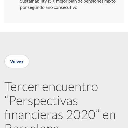
Sustainability ISR, mejor plan de pensiones mixto
por segundo año consecutivo
r
e
n
Volver
R
Tercer encuentro
e
“Perspectivas
d
financieras 2020” en
e