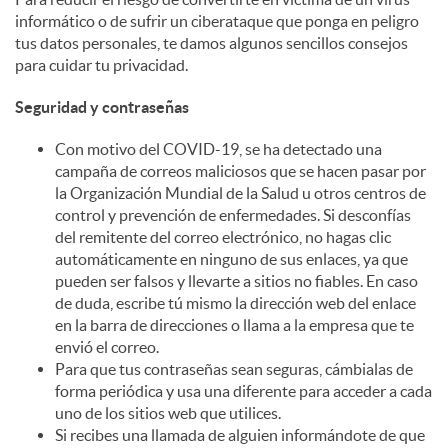
informático o de sufrir un ciberataque que ponga en peligro
c
tus datos personales, te damos algunos sencillos consejos
para cuidar tu privacidad.
o
Seguridad y contraseñas
Con motivo del COVID-19, se ha detectado una
n
campaña de correos maliciosos que se hacen pasar por
la Organización Mundial de la Salud u otros centros de
control y prevención de enfermedades. Si desconfías
t
del remitente del correo electrónico, no hagas clic
automáticamente en ninguno de sus enlaces, ya que
pueden ser falsos y llevarte a sitios no fiables. En caso
e
de duda, escribe tú mismo la dirección web del enlace
en la barra de direcciones o llama a la empresa que te
envió el correo.
n
Para que tus contraseñas sean seguras, cámbialas de
forma periódica y usa una diferente para acceder a cada
uno de los sitios web que utilices.
i
Si recibes una llamada de alguien informándote de que