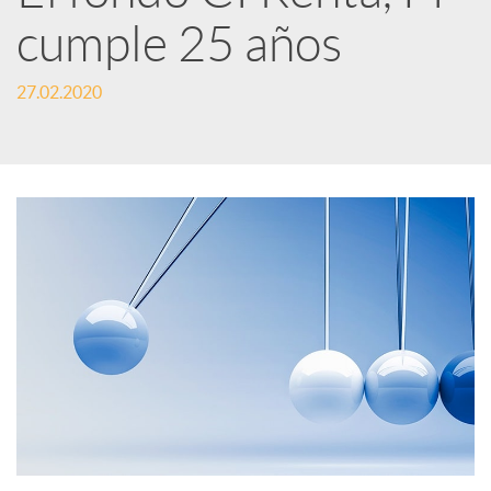
e
cumple 25 años
d
27.02.2020
e
s
S
o
c