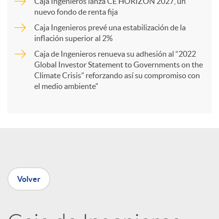
Caja Ingenieros lanza CE HORIZON 2027, un
r
nuevo fondo de renta fija
Caja Ingenieros prevé una estabilización de la
t
inflación superior al 2%
Caja de Ingenieros renueva su adhesión al “2022
i
Global Investor Statement to Governments on the
Climate Crisis” reforzando así su compromiso con
el medio ambiente”
r
e
n
Volver
R