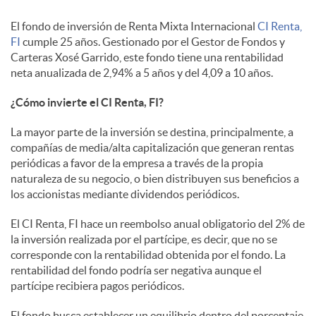
i
El fondo de inversión de Renta Mixta Internacional
CI Renta,
a
FI
cumple 25 años. Gestionado por el Gestor de Fondos y
Carteras Xosé Garrido, este fondo tiene una rentabilidad
neta anualizada de 2,94% a 5 años y del 4,09 a 10 años.
l
¿Cómo invierte el CI Renta, FI?
e
La mayor parte de la inversión se destina, principalmente, a
compañías de media/alta capitalización que generan rentas
periódicas a favor de la empresa a través de la propia
s
naturaleza de su negocio, o bien distribuyen sus beneficios a
los accionistas mediante dividendos periódicos.
El CI Renta, FI hace un reembolso anual obligatorio del 2% de
la inversión realizada por el partícipe, es decir, que no se
corresponde con la rentabilidad obtenida por el fondo. La
rentabilidad del fondo podría ser negativa aunque el
partícipe recibiera pagos periódicos.
El fondo busca establecer un equilibrio dentro del porcentaje