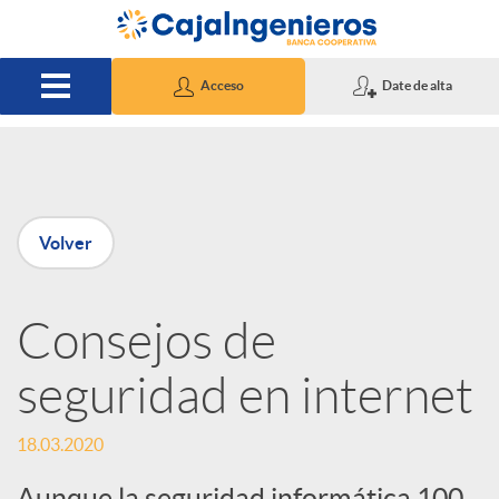
Saltar al contenido principal
Acceso
Date de alta
P
Volver
u
Consejos de
b
seguridad en internet
l
18.03.2020
i
Aunque la seguridad informática 100