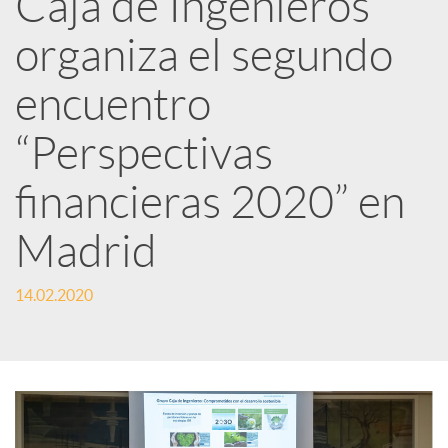
Caja de Ingenieros
e
organiza el segundo
d
encuentro
e
“Perspectivas
financieras 2020” en
s
Madrid
S
14.02.2020
o
c