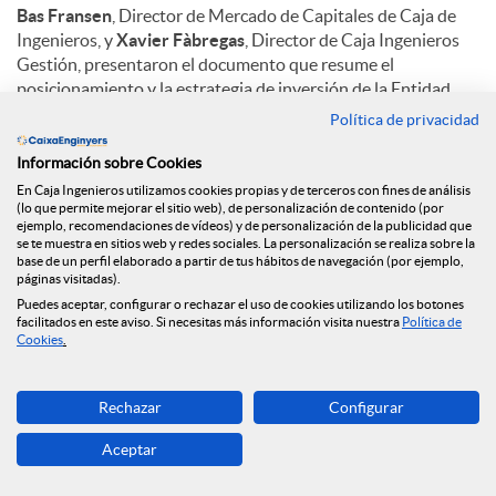
Bas Fransen
, Director de Mercado de Capitales de Caja de
Ingenieros, y
Xavier Fàbregas
, Director de Caja Ingenieros
Gestión, presentaron el documento que resume el
posicionamiento y la estrategia de inversión de la Entidad
para 2020 y analiza los diferentes escenarios financieros y
Política de privacidad
factores de incertidumbre que estarán presentes durante
este año.
Información sobre Cookies
En Caja Ingenieros utilizamos cookies propias y de terceros con fines de análisis
El acto sirvió para dar herramientas financieras a los socios
(lo que permite mejorar el sitio web), de personalización de contenido (por
ejemplo, recomendaciones de vídeos) y de personalización de la publicidad que
para poder tomar las mejores decisiones posibles, y se cerró
se te muestra en sitios web y redes sociales. La personalización se realiza sobre la
con una ronda de preguntas de los asistentes.
base de un perfil elaborado a partir de tus hábitos de navegación (por ejemplo,
páginas visitadas).
Este es el segundo encuentro del ciclo de conferencias que
Puedes aceptar, configurar o rechazar el uso de cookies utilizando los botones
facilitados en este aviso. Si necesitas más información visita nuestra
Política de
empezó el 12 de febrero en Barcelona y se cerrará con una
Cookies
.
sesión el 26 de febrero en el Colegio de Ingenieros
Industriales de Catalunya (Via Laietana, 39 de Barcelona).
Rechazar
Configurar
Aceptar
C