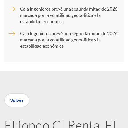
r
Caja Ingenieros prevé una segunda mitad de 2026
marcada por la volatilidad geopolítica y la
t
estabilidad económica
Caja Ingenieros prevé una segunda mitad de 2026
i
marcada por la volatilidad geopolítica y la
estabilidad económica
r
e
n
Volver
R
El fondo CI Renta, FI