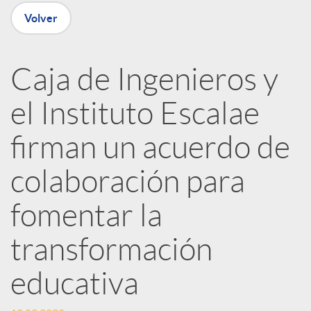
n
Volver
R
Caja de Ingenieros y
e
el Instituto Escalae
d
firman un acuerdo de
e
colaboración para
fomentar la
s
transformación
S
educativa