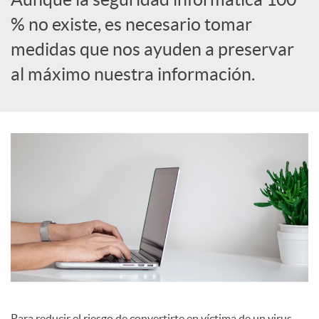
% no existe, es necesario tomar
c
medidas que nos ayuden a preservar
al máximo nuestra información.
a
d
o
r
d
e
Para reducir el riesgo de convertirte en víctima de un virus