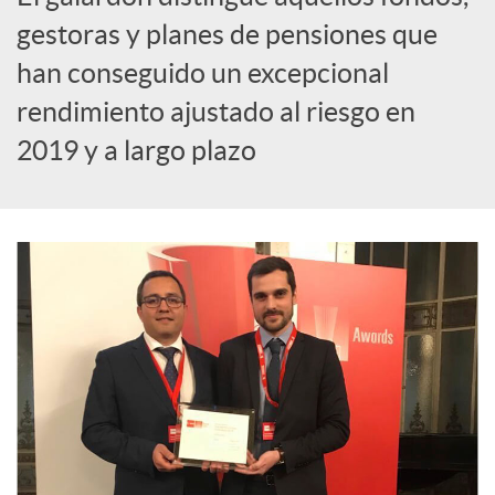
S
gestoras y planes de pensiones que
han conseguido un excepcional
o
rendimiento ajustado al riesgo en
2019 y a largo plazo
c
i
a
l
e