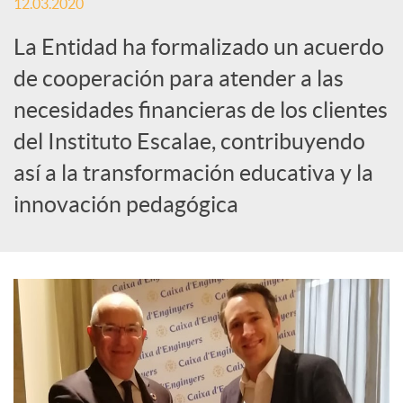
o
12.03.2020
La Entidad ha formalizado un acuerdo
c
de cooperación para atender a las
i
necesidades financieras de los clientes
del Instituto Escalae, contribuyendo
a
así a la transformación educativa y la
innovación pedagógica
l
e
s