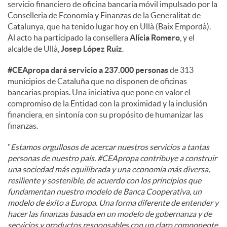
servicio financiero de oficina bancaria móvil impulsado por la
Conselleria de Economía y Finanzas de la Generalitat de
d
Catalunya, que ha tenido lugar hoy en Ullà (Baix Empordà).
Al acto ha participado la consellera
Alícia Romero
, y el
alcalde de Ullà,
Josep López Ruiz
.
o
#CEApropa dará servicio a 237.000 personas
de 313
municipios de Cataluña que no disponen de oficinas
s
bancarias propias. Una iniciativa que pone en valor el
compromiso de la Entidad con la proximidad y la inclusión
financiera, en sintonía con su propósito de humanizar las
finanzas.
"
Estamos orgullosos de acercar nuestros servicios a tantas
personas de nuestro país. #CEApropa contribuye a construir
una sociedad más equilibrada y una economía más diversa,
resiliente y sostenible, de acuerdo con los principios que
fundamentan nuestro modelo de Banca Cooperativa, un
modelo de éxito a Europa. Una forma diferente de entender y
hacer las finanzas basada en un modelo de gobernanza y de
servicios y productos responsables con un claro componente