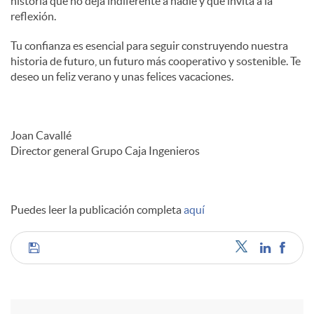
historia que no deja indiferente a nadie y que invita a la
reflexión.
Tu confianza es esencial para seguir construyendo nuestra
historia de futuro, un futuro más cooperativo y sostenible. Te
deseo un feliz verano y unas felices vacaciones.
Joan Cavallé
Director general Grupo Caja Ingenieros
Puedes leer la publicación completa
aquí
C
o