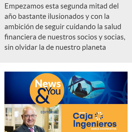
Empezamos esta segunda mitad del
e
año bastante ilusionados y con la
ambición de seguir cuidando la salud
d
financiera de nuestros socios y socias,
e
sin olvidar la de nuestro planeta
s
S
o
c