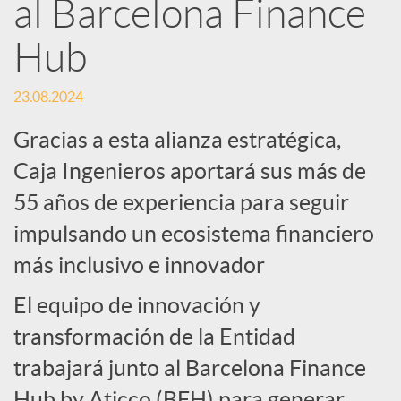
e
al Barcelona Finance
Hub
d
23.08.2024
e
Gracias a esta alianza estratégica,
s
Caja Ingenieros aportará sus más de
55 años de experiencia para seguir
S
impulsando un ecosistema financiero
más inclusivo e innovador
o
El equipo de innovación y
c
transformación de la Entidad
trabajará junto al Barcelona Finance
Hub by Aticco (BFH) para generar