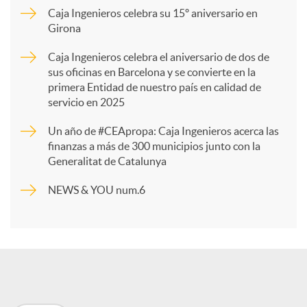
Caja Ingenieros celebra su 15º aniversario en
Girona
a
Caja Ingenieros celebra el aniversario de dos de
sus oficinas en Barcelona y se convierte en la
r
primera Entidad de nuestro país en calidad de
servicio en 2025
t
Un año de #CEApropa: Caja Ingenieros acerca las
finanzas a más de 300 municipios junto con la
Generalitat de Catalunya
i
NEWS & YOU num.6
r
e
n