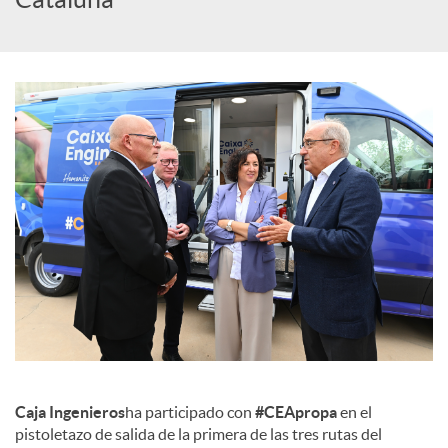
c
o
n
t
e
n
Caja Ingenieros
ha participado con
#CEApropa
en el
i
pistoletazo de salida de la primera de las tres rutas del