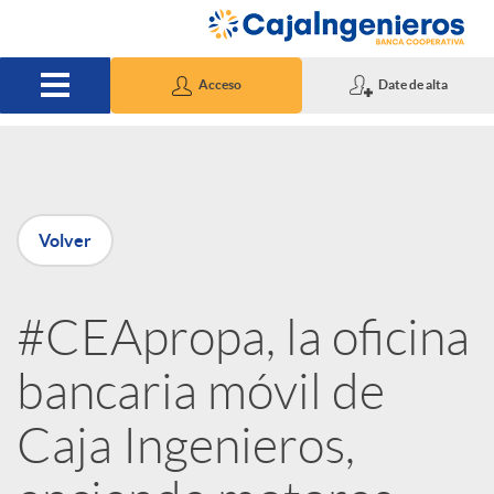
Saltar al contenido principal
Acceso
Date de alta
P
Volver
u
#CEApropa, la oficina
b
bancaria móvil de
l
Caja Ingenieros,
i