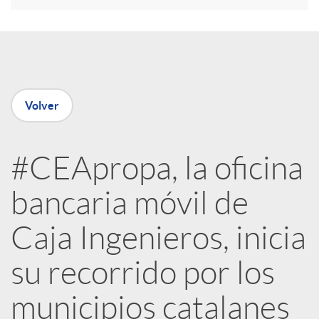
e
n
Volver
R
#CEApropa, la oficina
e
bancaria móvil de
d
Caja Ingenieros, inicia
e
su recorrido por los
municipios catalanes
s