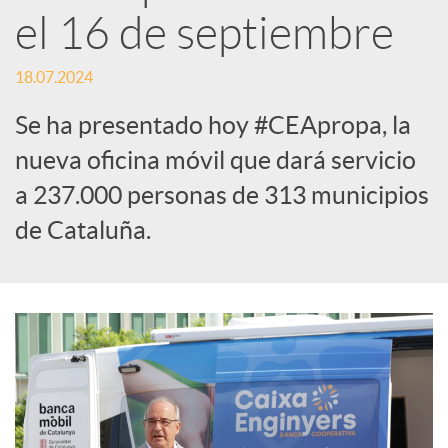
el 16 de septiembre
S
18.07.2024
o
Se ha presentado hoy #CEApropa, la
nueva oficina móvil que dará servicio
c
a 237.000 personas de 313 municipios
de Cataluña.
i
a
l
e