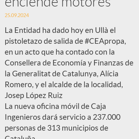
enciende motores
c
25.09.2024
La Entidad ha dado hoy en Ullà el
a
pistoletazo de salida de #CEApropa,
en un acto que ha contado con la
d
Consellera de Economía y Finanzas de
la Generalitat de Catalunya, Alícia
o
Romero, y el alcalde de la localidad,
r
Josep López Ruiz
La nueva oficina móvil de Caja
d
Ingenieros dará servicio a 237.000
personas de 313 municipios de
e
Cataluña