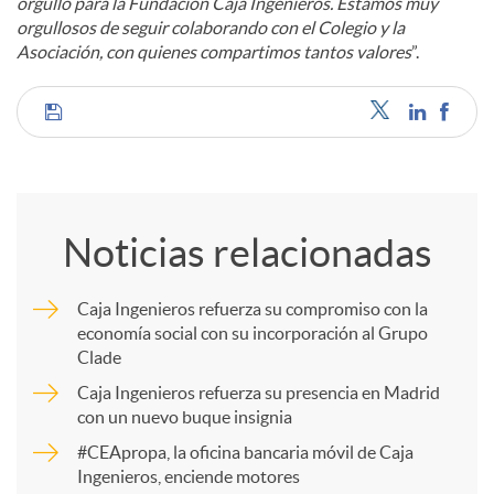
orgullo para la Fundación Caja Ingenieros. Estamos muy
orgullosos de seguir colaborando con el Colegio y la
Asociación, con quienes compartimos tantos valores
”.
C
o
Noticias relacionadas
m
Caja Ingenieros refuerza su compromiso con la
economía social con su incorporación al Grupo
p
Clade
Caja Ingenieros refuerza su presencia en Madrid
a
con un nuevo buque insignia
#CEApropa, la oficina bancaria móvil de Caja
Ingenieros, enciende motores