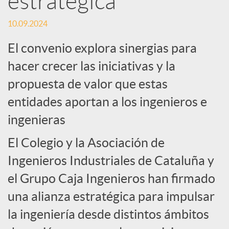
estratégica
c
10.09.2024
El convenio explora sinergias para
i
hacer crecer las iniciativas y la
propuesta de valor que estas
a
entidades aportan a los ingenieros e
ingenieras
l
El Colegio y la Asociación de
e
Ingenieros Industriales de Cataluña y
el Grupo Caja Ingenieros han firmado
s
una alianza estratégica para impulsar
la ingeniería desde distintos ámbitos