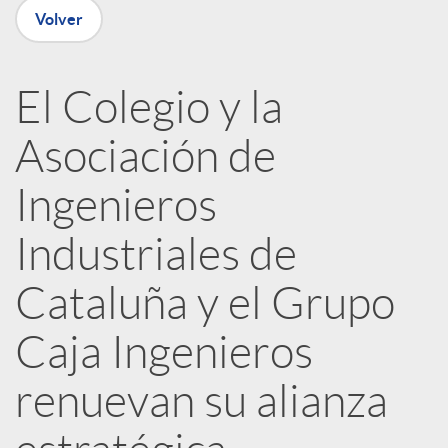
Volver
R
El Colegio y la
e
Asociación de
d
Ingenieros
e
Industriales de
Cataluña y el Grupo
s
Caja Ingenieros
S
renuevan su alianza
o