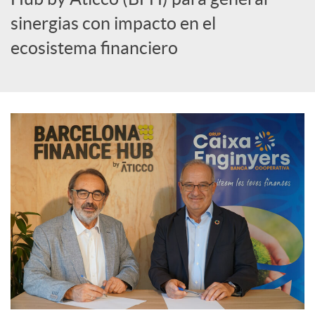
i
sinergias con impacto en el
a
ecosistema financiero
l
e
s