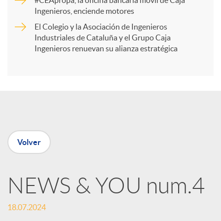
#CEApropa, la oficina bancaria móvil de Caja
Ingenieros, enciende motores
r
El Colegio y la Asociación de Ingenieros
Industriales de Cataluña y el Grupo Caja
t
Ingenieros renuevan su alianza estratégica
i
r
e
Volver
n
NEWS & YOU num.4
R
18.07.2024