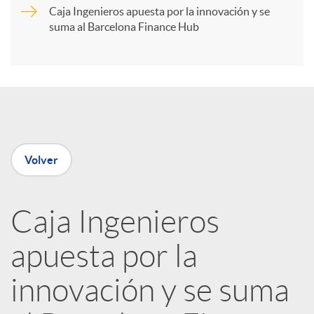
r
Caja Ingenieros apuesta por la innovación y se
suma al Barcelona Finance Hub
t
i
r
Volver
e
Caja Ingenieros
n
apuesta por la
R
innovación y se suma